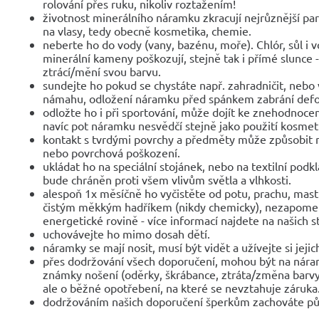
rolování přes ruku, nikoliv roztažením!
životnost minerálního náramku zkracují nejrůznější parf
na vlasy, tedy obecně kosmetika, chemie.
neberte ho do vody (vany, bazénu, moře). Chlór, sůl i 
minerální kameny poškozují, stejně tak i přímé slunce 
ztrácí/mění svou barvu.
sundejte ho pokud se chystáte např. zahradničit, nebo 
námahu, odložení náramku před spánkem zabrání def
odložte ho i při sportování, může dojít ke znehodnocen
navíc pot náramku nesvědčí stejně jako použití kosmet
kontakt s tvrdými povrchy a předměty může způsobit 
nebo povrchová poškození.
ukládat ho na speciální stojánek, nebo na textilní podk
bude chráněn proti všem vlivům světla a vlhkosti.
alespoň 1x měsíčně ho vyčistěte od potu, prachu, mast
čistým měkkým hadříkem (nikdy chemicky), nezapomeňte
energetické rovině - více informací najdete na našich 
uchovávejte ho mimo dosah dětí.
náramky se mají nosit, musí být vidět a užívejte si jejic
přes dodržování všech doporučení, mohou být na nár
známky nošení (oděrky, škrábance, ztráta/změna barvy
ale o běžné opotřebení, na které se nevztahuje záruka
dodržováním našich doporučení šperkům zachováte pů