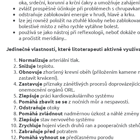
oka, srdeční, korunní a krční čakry a umožňuje zaháje
zvlášť prospěšně účinkuje při problémech s chrupavka
odstraňuje zablokování energie v hrudi, hlavě a krku.
lze jej rovněž položit na ztuhlé klouby nebo zablokova
bolestivé místo z něho rychle vytáhne bolest.
používá se jako nástroj při reflexologii, neboť dokáže
a pročistit meridiány..
Jedinečné vlastností, které litoterapeuti aktivně využív
Normalizuje
arteriální tlak.
Snižuje
teplotu.
Obnovuje
zhoršený krevní oběh (přiložením kamene n
zastavit krvácení).
Zastavuje
příznaky zánětlivých procesů doprovázejících
onemocnění orgánů ORL.
Zlepšuje
práci kardiovaskulárního systému
Pomáhá zbavit se se
z nočních můr a nespavosti.
Odstraňuje
otoky
Pomáhá zvládnout
nadměrnou úzkost a náhlé změny 
Zlepšuje
stav nervového systému
Zrychluje
hojení všech druhů ran a pooperačních steh
Zabraňuje před
potratem
Pomáhá vyhnout se
předčasnému porodu