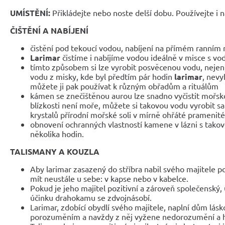
UMÍSTĚNÍ:
Přikládejte nebo noste delší dobu. Používejte i 
ČIŠTĚNÍ A NABÍJENÍ
čistění pod tekoucí vodou, nabíjení na přímém ranním 
Larimar
čistíme i nabíjíme vodou ideálně v misce s vod
tímto způsobem si lze vyrobit posvěcenou vodu, nejen,
vodu z misky, kde byl předtím pár hodin
larimar
, nevy
můžete ji pak používat k různým obřadům a rituálům
kámen se znečištěnou aurou lze snadno vyčistit mořs
blízkosti není moře, můžete si takovou vodu vyrobit s
krystalů přírodní mořské soli v mírně ohřáté pramenité
obnovení ochranných vlastností kamene v lázni s tak
několika hodin.
TALISMANY A KOUZLA
Aby larimar zasazený do stříbra nabil svého majitele pozi
mít neustále u sebe: v kapse nebo v kabelce.
Pokud je jeho majitel pozitivní a zároveň společenský
účinku drahokamu se zdvojnásobí.
Larimar, zdobící obydlí svého majitele, naplní dům lá
porozuměním a navždy z něj vyžene nedorozumění a 