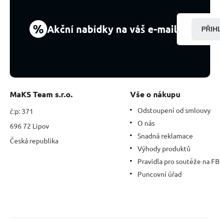
16
-
17
%
Akční nabídky na váš e-mail
PŘIH
cm,
kámen
bájné
Atlantidy
MaKS Team s.r.o.
Vše o nákupu
Odstoupení od smlouvy
č:p: 371
O nás
696 72 Lipov
Snadná reklamace
Česká republika
Výhody produktů
Pravidla pro soutěže na FB
Puncovní úřad