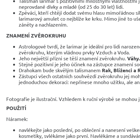
Talisman larimar s pozitivními milostnými vlastnostmi 
neprovdané dívky a mladé (od 25 do 30 let) lidi.
Zpěváci, kteří chtějí dodat svému hlasu mimořádnou síl
larimarový amulet co nejblíže ke krku. Mimo jiné to u
záněty a nachlazením.
ZNAMENÍ ZVĚROKRUHU
Astrologové tvrdí, že larimar je ideální pro lidi naroze
zvěrokruhu, kterým vládnou prvky Vzduch a Voda.
Jeho největší přízni se těší znamení zvěrokruhu.
Váhy.
Stejně pozitivní je jeho účinek na zástupce znamení sou
Drahokam bude skvělým talismanem
Rak, Blíženci a
Zástupci všech ostatních souhvězdí zvěrokruhu jej moh
jednoduchou dekoraci: nepřinese mnoho užitku, ale an
Fotografie je ilustrační. Vzhledem k ruční výrobě se mohou je
POUŽITÍ
Náramek:
navlékejte jako poslední, po oblečení a nanesení veške
kosmetiky, svlékáme jako první. Navlékáme a sundáv