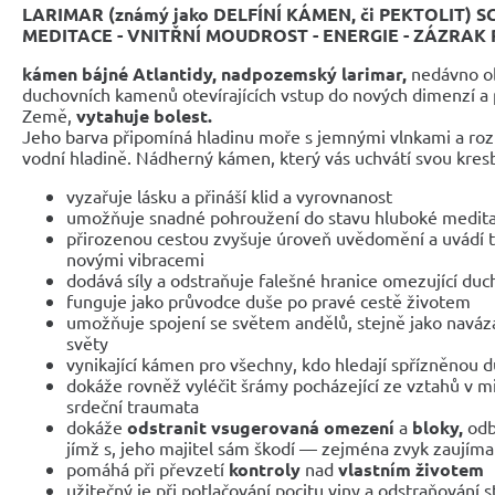
LARIMAR (známý jako DELFÍNÍ KÁMEN, či PEKTOLIT)
MEDITACE - VNITŘNÍ MOUDROST - ENERGIE - ZÁZRAK
kámen bájné Atlantidy, nadpozemský larimar,
nedávno ob
duchovních kamenů otevírajících vstup do nových dimenzí a 
Země,
vytahuje bolest.
Jeho barva připomíná hladinu moře s jemnými vlnkami a rozp
vodní hladině. Nádherný kámen, který vás uchvátí svou kres
vyzařuje lásku a přináší klid a vyrovnanost
umožňuje snadné pohroužení do stavu hluboké medit
přirozenou cestou zvyšuje úroveň uvědomění a uvádí tě
novými vibracemi
dodává síly a odstraňuje falešné hranice omezující duc
funguje jako průvodce duše po pravé cestě životem
umožňuje spojení se světem andělů, stejně jako navázá
světy
vynikající kámen pro všechny, kdo hledají spřízněnou d
dokáže rovněž vyléčit šrámy pocházející ze vztahů v mi
srdeční traumata
dokáže
odstranit vsugerovaná omezení
a
bloky,
odb
jímž s, jeho majitel sám škodí — zejména zvyk zaujím
pomáhá při převzetí
kontroly
nad
vlastním životem
užitečný je při potlačování pocitu viny a odstraňování 