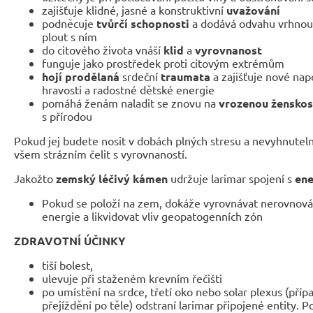
zajišťuje klidné, jasné a konstruktivní
uvažování
podněcuje
tvůrčí schopnosti
a dodává odvahu vrhnout
plout s ním
do citového života vnáší
klid
a
vyrovnanost
funguje jako prostředek proti citovým extrémům
hojí prodělaná
srdeční
traumata
a zajišťuje nové nap
hravosti a radostné dětské energie
pomáhá ženám naladit se znovu na
vrozenou ženskos
s přírodou
Pokud jej budete nosit v dobách plných stresu a nevyhnute
všem strázním čelit s vyrovnaností.
Jakožto
zemský léčivý kámen
udržuje larimar spojení s
ene
Pokud se položí na zem, dokáže vyrovnávat nerovnov
energie a likvidovat vliv geopatogenních zón
ZDRAVOTNÍ ÚČINKY
tiší bolest,
ulevuje při staženém krevním řečišti
po umístění na srdce, třetí oko nebo solar plexus (pří
přejíždění po těle) odstraní larimar připojené entity. 