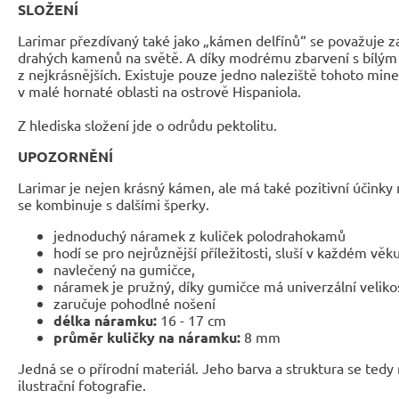
SLOŽENÍ
Larimar přezdívaný také jako „kámen delfínů“ se považuje za
drahých kamenů na světě. A díky modrému zbarvení s bílým 
z nejkrásnějších. Existuje pouze jedno naleziště tohoto miner
v malé hornaté oblasti na ostrově Hispaniola.
Z hlediska složení jde o odrůdu pektolitu.
UPOZORNĚNÍ
Larimar je nejen krásný kámen, ale má také pozitivní účinky
se kombinuje s dalšími šperky.
jednoduchý náramek z kuliček polodrahokamů
hodí se pro nejrůznější příležitosti, sluší v každém věk
navlečený na gumičce,
náramek je pružný, díky gumičce má univerzální veliko
zaručuje pohodlné nošení
délka náramku:
16 - 17 cm
průměr kuličky na náramku:
8 mm
Jedná se o přírodní materiál. Jeho barva a struktura se tedy
ilustrační fotografie.