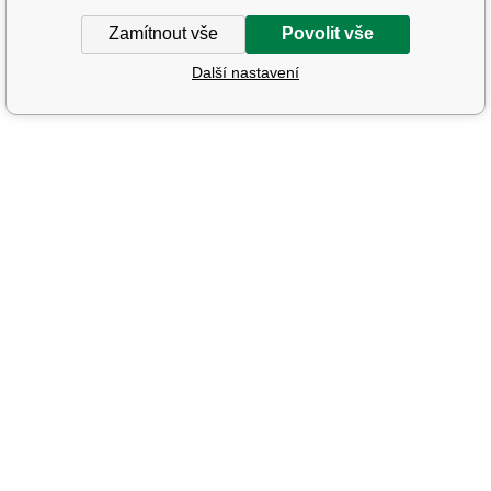
Zamítnout vše
Povolit vše
Další nastavení