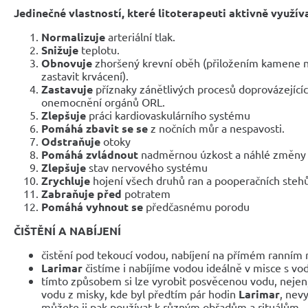
Jedinečné vlastností, které litoterapeuti aktivně využív
Normalizuje
arteriální tlak.
Snižuje
teplotu.
Obnovuje
zhoršený krevní oběh (přiložením kamene n
zastavit krvácení).
Zastavuje
příznaky zánětlivých procesů doprovázejících
onemocnění orgánů ORL.
Zlepšuje
práci kardiovaskulárního systému
Pomáhá zbavit se se
z nočních můr a nespavosti.
Odstraňuje
otoky
Pomáhá zvládnout
nadměrnou úzkost a náhlé změny 
Zlepšuje
stav nervového systému
Zrychluje
hojení všech druhů ran a pooperačních steh
Zabraňuje před
potratem
Pomáhá vyhnout se
předčasnému porodu
ČIŠTĚNÍ A NABÍJENÍ
čistění pod tekoucí vodou, nabíjení na přímém ranním 
Larimar
čistíme i nabíjíme vodou ideálně v misce s vo
tímto způsobem si lze vyrobit posvěcenou vodu, nejen,
vodu z misky, kde byl předtím pár hodin
Larimar
, nev
můžete ji pak používat k různým obřadům a rituálům