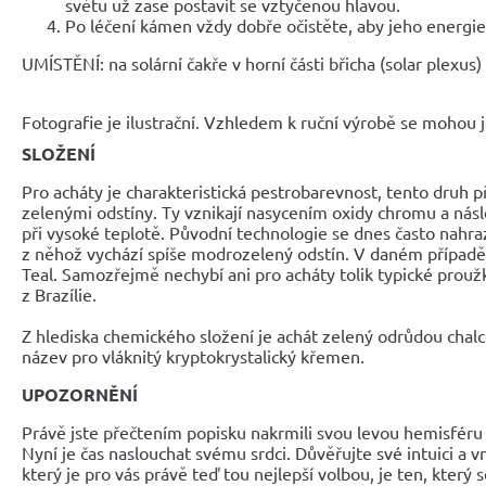
světu už zase postavit se vztyčenou hlavou.
Po léčení kámen vždy dobře očistěte, aby jeho energie 
UMÍSTĚNÍ: na solární čakře v horní části břicha (solar plexus)
Fotografie je ilustrační. Vzhledem k ruční výrobě se mohou je
SLOŽENÍ
Pro acháty je charakteristická pestrobarevnost, tento druh 
zelenými odstíny. Ty vznikají nasycením oxidy chromu a ná
při vysoké teplotě. Původní technologie se dnes často nahr
z něhož vychází spíše modrozelený odstín. V daném případě
Teal. Samozřejmě nechybí ani pro acháty tolik typické prouž
z Brazílie.
Z hlediska chemického složení je achát zelený odrůdou chal
název pro vláknitý kryptokrystalický křemen.
UPOZORNĚNÍ
Právě jste přečtením popisku nakrmili svou levou hemisféru 
Nyní je čas naslouchat svému srdci. Důvěřujte své intuici a 
který je pro vás právě teď tou nejlepší volbou, je ten, který 