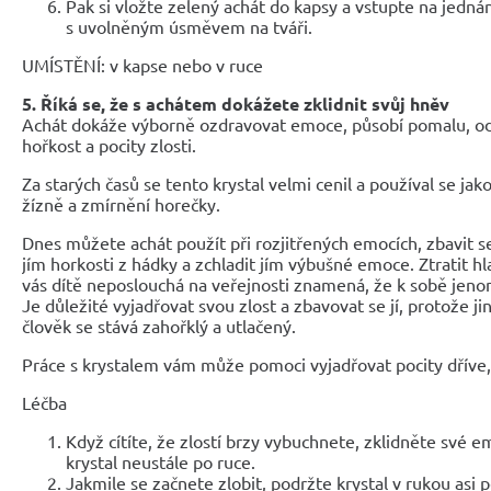
Pak si vložte zelený achát do kapsy a vstupte na jednán
s uvolněným úsměvem na tváři.
UMÍSTĚNÍ: v kapse nebo v ruce
5. Říká se, že s achátem dokážete zklidnit svůj hněv
Achát dokáže výborně ozdravovat emoce, působí pomalu, odn
hořkost a pocity zlosti.
Za starých časů se tento krystal velmi cenil a používal se ja
žízně a zmírnění horečky.
Dnes můžete achát použít při rozjitřených emocích, zbavit s
jím horkosti z hádky a zchladit jím výbušné emoce. Ztratit h
vás dítě neposlouchá na veřejnosti znamená, že k sobě jeno
Je důležité vyjadřovat svou zlost a zbavovat se jí, protože ji
člověk se stává zahořklý a utlačený.
Práce s krystalem vám může pomoci vyjadřovat pocity dříve
Léčba
Když cítíte, že zlostí brzy vybuchnete, zklidněte své 
krystal neustále po ruce.
Jakmile se začnete zlobit, podržte krystal v rukou asi 