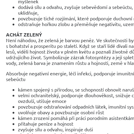
myšlenek
dodává sílu a odvahu, zvyšuje sebevědomí a sebeúctu, zl
uklidňuje,
povzbuzuje tiché rozjímání, které podporuje duchovní 
odstraňuje hořkou zlobu a přeměňuje negativitu, uz
ACHÁT ZELENÝ
Není náhodou, že zelená je barvou peněz. Ve skutečnosti by
s bohatství a prosperitu po staletí. Když se staří lidé dívali n
lesů, viděli hojnost života v plném květu a poznali životně dů
udržujícího život. Symbolizuje zázrak fotosyntézy a její sple
vody, zelená barva je znamením růstu a hojnosti, země v hla
Absorbuje negativní energie, léčí infekci, podporuje imunitn
sebeúctu
kámen spojený s přírodou, se schopností obnovit nar
velmi ochranitelský, podporuje dlouhověkost, snižuje ci
ovzduší, utišuje emoce
povzbuzuje odstraňování odpadních látek, imunitní sy
uvolňuje obavy a povzbuzuje osobní růst
kámen zrození pomáhá při práci porodním asistentká
přitahuje peníze a hojnost
zvyšuje sílu a odvahu, inspiruje duši