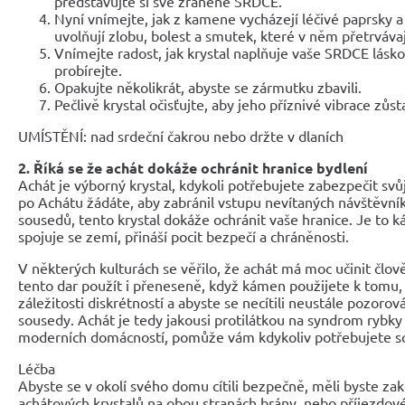
představujte si své zraněné SRDCE.
Nyní vnímejte, jak z kamene vycházejí léčivé paprsky 
uvolňují zlobu, bolest a smutek, které v něm přetrvávají
Vnímejte radost, jak krystal naplňuje vaše SRDCE lás
probírejte.
Opakujte několikrát, abyste se zármutku zbavili.
Pečlivě krystal očisťujte, aby jeho příznivé vibrace zůs
UMÍSTĚNÍ: nad srdeční čakrou nebo držte v dlaních
2. Říká se že achát dokáže ochránit hranice bydlení
Achát je výborný krystal, kdykoli potřebujete zabezpečit svů
po Achátu žádáte, aby zabránil vstupu nevítaných návštěvn
sousedů, tento krystal dokáže ochránit vaše hranice. Je to 
spojuje se zemí, přináší pocit bezpečí a chráněnosti.
V některých kulturách se věřilo, že achát má moc učinit člo
tento dar použít i přeneseně, když kámen použijete k tomu, 
záležitosti diskrétností a abyste se necítili neustále pozorov
sousedy. Achát je tedy jakousi protilátkou na syndrom rybk
moderních domácností, pomůže vám kdykoliv potřebujete s
Léčba
Abyste se v okolí svého domu cítili bezpečně, měli byste za
achátových krystalů na obou stranách brány, nebo příjezdové