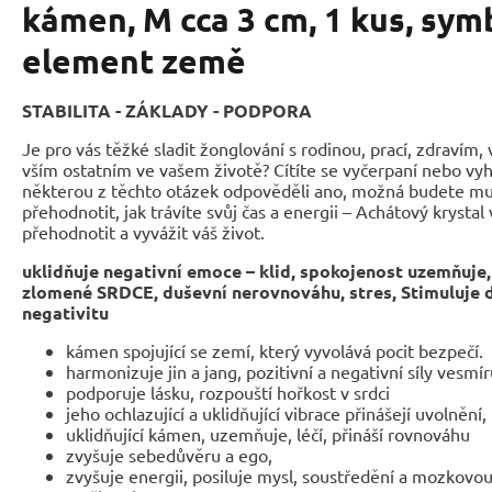
kámen, M cca 3 cm, 1 kus, sym
element země
STABILITA - ZÁKLADY - PODPORA
Je pro vás těžké sladit žonglování s rodinou, prací, zdravím, v
vším ostatním ve vašem životě? Cítíte se vyčerpaní nebo vyh
některou z těchto otázek odpověděli ano, možná budete mu
přehodnotit, jak trávíte svůj čas a energii – Achátový kryst
přehodnotit a vyvážit váš život.
uklidňuje negativní emoce – klid, spokojenost
uzemňuje,
zlomené SRDCE, duševní nerovnováhu, stres,
Stimuluje d
negativitu
kámen spojující se zemí, který vyvolává pocit bezpečí.
harmonizuje jin a jang, pozitivní a negativní síly vesmí
podporuje lásku, rozpouští hořkost v srdci
jeho ochlazující a uklidňující vibrace přinášejí uvolněn
uklidňující kámen, uzemňuje, léčí, přináší rovnováhu
zvyšuje sebedůvěru a ego,
zvyšuje energii, posiluje mysl, soustředění a mozkovou č