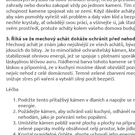
zahrady nebo dvorku zakopat vždy po jednom kameni. Tím d
schopnost kamene spojovat vás se zemí. Když dáváte acháty
aby vám pomohly vyřešit váš problém a daly vám klid a bezpe
nechte krystaly, ať odvádějí svou práci, a všímejte si, jak šťas
svém prostředí, protože acháty kolem vašeho domova budují 
3. Říká se že mechový achát dokáže ochránit před neho
Mechový achát je znám jako nejsilnější ze všech achátů, býv
jdoucích do bitvy. Je to mimořádné ochranitelský kámen, kt
stabilizovat ohnivou energii, jež se spojuje s plotnami sporák
láskyplnou léčivou auru. Nádherná barva tohoto kamene se 
láskou a připomíná, ze v kuchyni musíme dávat obzvlášť pozo
nejvíc nehod z celé domácnosti. Temné zelené zbarvení me
snižuje stres při vaření a vytváří silný pocit bezpečí.
Léčba
Podržte tento přitažlivý kámen v dlaních a napojte se 
energie.
Požádejte kámen, aby ochránil vaši kuchyni, odháněl neg
nehodám, jako je pořezání nebo popálení.
Umístěte kámen poblíž varné plochy a plochy na příprav
zelené paprsky mohly obsáhnout celý prostor, kde jídlo 
Krystal pravidelně čistěte, abyste uchovali jeho energie