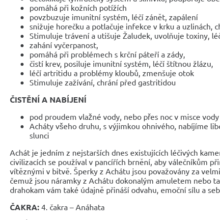
pomáhá při kožních potížích
povzbuzuje imunitní systém, léčí zánět, zapálení
snižuje horečku a potlačuje infekce v krku a uzlinách, c
Stimuluje trávení a utišuje Žaludek, uvolňuje toxiny, l
zahání vyčerpanost,
pomáhá při problémech s krční páteří a zády,
čistí krev, posiluje imunitní systém, léčí štítnou žlázu,
léčí artritidu a problémy kloubů, zmenšuje otok
Stimuluje zažívání, chrání před gastritidou
ČISTĚNÍ A NABÍJENÍ
pod proudem vlažné vody, nebo přes noc v misce vody spo
Acháty všeho druhu, s výjimkou ohnivého, nabíjíme li
slunci
Achát je jedním z nejstarších dnes existujících léčivých kam
civilizacích se používal v pancířích brnění, aby válečníkům přine
vítěznými v bitvě. Šperky z Achátu jsou považovány za velmi
čemuž jsou náramky z Achátu dokonalým amuletem nebo ta
drahokam vám také údajně přináší odvahu, emoční sílu a se
ČAKRA:
4. čakra – Anáhata