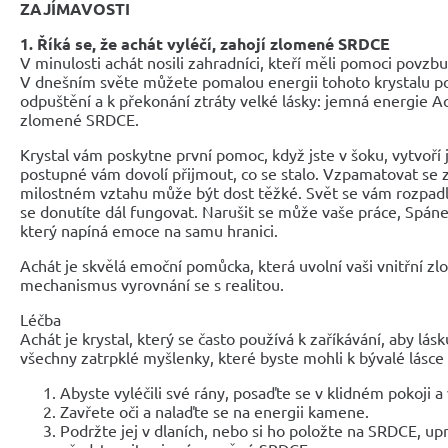
ZAJÍMAVOSTI
1. Říká se, že achát vyléčí, zahojí zlomené SRDCE
V minulosti achát nosili zahradníci, kteří měli pomoci povzbud
V dnešním světe můžete pomalou energii tohoto krystalu po
odpuštění a k překonání ztráty velké lásky: jemná energie A
zlomené SRDCE.
Krystal vám poskytne první pomoc, když jste v šoku, vytvoří 
postupné vám dovolí přijmout, co se stalo. Vzpamatovat se 
milostném vztahu může být dost těžké. Svět se vám rozpadl
se donutíte dál fungovat. Narušit se může vaše práce, Spánek 
který napíná emoce na samu hranici.
Achát je skvělá emoční pomůcka, která uvolní vaši vnitřní zl
mechanismus vyrovnání se s realitou.
Léčba
Achát je krystal, který se často používá k zaříkávání, aby lásk
všechny zatrpklé myšlenky, které byste mohli k bývalé lásce c
Abyste vyléčili své rány, posaďte se v klidném pokoji 
Zavřete oči a nalaďte se na energii kamene.
Podržte jej v dlaních, nebo si ho položte na SRDCE, upr