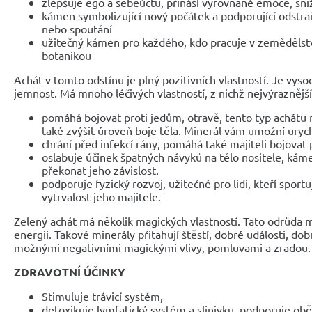
zlepšuje ego a sebeúctu, přináší vyrovnané emoce, sni
kámen symbolizující nový počátek a podporující odstr
nebo spoutání
užitečný kámen pro každého, kdo pracuje v zemědělstv
botanikou
Achát v tomto odstínu je plný pozitivních vlastností. Je vys
jemnost. Má mnoho léčivých vlastností, z nichž nejvýraznější
pomáhá bojovat proti jedům, otravě, tento typ achátu
také zvýšit úroveň boje těla. Minerál vám umožní urych
chrání před infekcí rány, pomáhá také majiteli bojovat 
oslabuje účinek špatných návyků na tělo nositele, ká
překonat jeho závislost.
podporuje fyzický rozvoj, užitečné pro lidi, kteří sportuj
vytrvalost jeho majitele.
Zelený achát má několik magických vlastností. Tato odrůda m
energii. Takové minerály přitahují štěstí, dobré události, dobr
možnými negativními magickými vlivy, pomluvami a zradou.
ZDRAVOTNÍ ÚČINKY
Stimuluje trávicí systém,
detoxikuje lymfatický systém a slinivku, podporuje ob