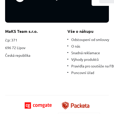
element
země
MaKS Team s.r.o.
Vše o nákupu
Odstoupení od smlouvy
č:p: 371
O nás
696 72 Lipov
Snadná reklamace
Česká republika
Výhody produktů
Pravidla pro soutěže na FB
Puncovní úřad