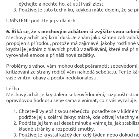
dýchejte a nechte ho, ať utiší vaši zlost.
Používejte tuto techniku, kdykoli máte dojem, že se př
UMÍSTĚNÍ: podržte jej v dlaních
6. Říká se, že s mechovým achátem si zvýšíte svou sebe
Mechový achát prý krmí duši. Je znám jako kámen zahradník
propojen s přírodou, protože má zajímavé, jakoby rostlinné 
krystal je jedním z hlavních prvků v zaříkávání, které má přin
vyrovnává emoce a přináší nové začátky.
Problémy s váhou vám mohou dost pošramotit sebevědomí, 
kritizování ze strany rodičů vám nahlodá sebeúctu. Tento 
vaše vnitřní obavy a pocity nedokonalosti.
Léčba
Mechový achát je krystalem sebeuvědomění; rozpouští strac
opravdovou hodnotu sebe sama a vnímat, co z vás vyzařuje.
Chcete-li vylepšit svou sebeúctu, posaďte se v klidném
podržte jej u solární čakry: místě, kde ožívají všechny
Podržte jej tam asi deset minut a vnímejte, jak stabilizu
kladné stránky a rozpouští smutky.
Používejte krystal každý den celý týden nebo dokud ne