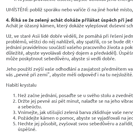
UMÍSTĚNÍ: poblíž sporáku nebo vařiče či na jiné horké místo
4. Říká se že zelený achát dokáže přilákat úspěch při je
Achát je úžasný kámen, který dokáže vylepšovat duševní sch
Už‚ ve staré Asii lidé dobře věděli, že pomáhá při řešení jedn
problémů, věštci do něj nahlíželi, aby spatřili, co se bude dí
jednání pravidelnou součástí vašeho pracovního života a poku
důležité, abyste vyvolávali dobrý dojem a předváděl). Úspě
může poskytnout sebedůvěru, abyste si vedli dobře.
Jeho použití zvýší vaše odhodlání a zaujatost předmětem vaš
vás „pevně při zemi", abyste měli odpověď i na tu nejsložitěJ
Nabití krystalu
Než začne jednání, posaďte se u svého stolu a zvednět
Držte jej pevně asi pět minut, nalaďte se na jeho vib
a sebeúctu.
Vnímejte, jak utišující zelená barva zklidňuje vaše ner
Požádejte kámen o pomoc, abyste se vyjadřovali na jed
Nechte jej působit, zvyšovat svou sebedůvěru a zařídit
úspěšné.