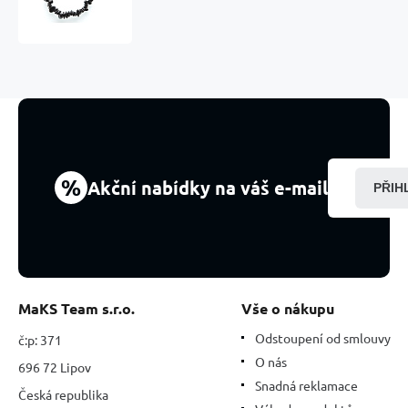
černý
náramek
elastický
sekaný
přírodní
kámen
19
cm,
strážce
dobré
%
Akční nabídky na váš e-mail
PŘIH
nálady
MaKS Team s.r.o.
Vše o nákupu
Odstoupení od smlouvy
č:p: 371
O nás
696 72 Lipov
Snadná reklamace
Česká republika