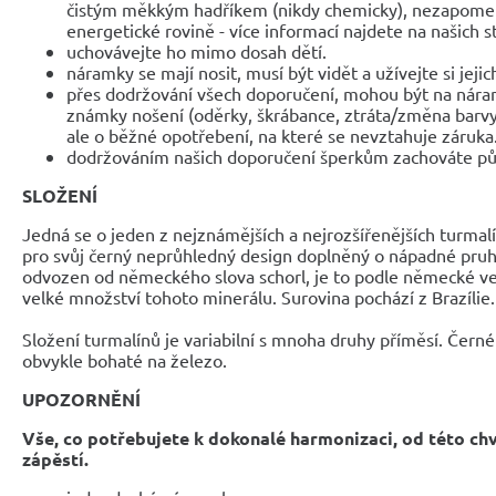
čistým měkkým hadříkem (nikdy chemicky), nezapomeňte
energetické rovině - více informací najdete na našich 
uchovávejte ho mimo dosah dětí.
náramky se mají nosit, musí být vidět a užívejte si jejic
přes dodržování všech doporučení, mohou být na nár
známky nošení (oděrky, škrábance, ztráta/změna barvy
ale o běžné opotřebení, na které se nevztahuje záruka
dodržováním našich doporučení šperkům zachováte pů
SLOŽENÍ
Jedná se o jeden z nejznámějších a nejrozšířenějších turmalí
pro svůj černý neprůhledný design doplněný o nápadné pruh
odvozen od německého slova schorl, je to podle německé ve
velké množství tohoto minerálu. Surovina pochází z Brazílie.
Složení turmalínů je variabilní s mnoha druhy příměsí. Čern
obvykle bohaté na železo.
UPOZORNĚNÍ
Vše, co potřebujete k dokonalé harmonizaci, od této ch
zápěstí.