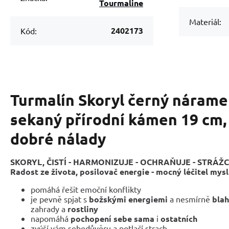
Tourmaline
Materiál:
2402173
Kód:
Turmalín Skoryl černý nárame
sekaný přírodní kámen 19 cm,
dobré nálady
SKORYL, ČISTÍ - HARMONIZUJE - OCHRAŇUJE
-
STRÁŽ
Radost
ze života, posilovač energie - mocný léčitel mysl
pomáhá řešit emoční konflikty
je pevně spjat s
božskými energiemi
a nesmírně
bla
zahrady a
rostliny
napomáhá
pochopení sebe sama
i
ostatních
zvýší vám sebedůvěru a potlačí strach