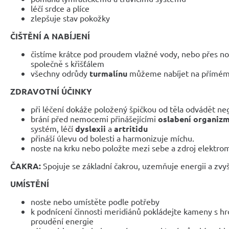
léčí srdce a plíce
zlepšuje stav pokožky
ČIŠTĚNÍ A NABÍJENÍ
čistíme krátce pod proudem vlažné vody, nebo přes noc
společně s křišťálem
všechny odrůdy
turmalínu
můžeme nabíjet na přímém 
ZDRAVOTNÍ ÚČINKY
při léčení dokáže položený špičkou od těla odvádět neg
brání před nemocemi přinášejícími
oslabení organizm
systém, léčí
dyslexii
a
artritidu
přináší úlevu od bolesti a harmonizuje míchu.
noste na krku nebo položte mezi sebe a zdroj elektro
ČAKRA:
Spojuje se základní čakrou, uzemňuje energii a zvyš
UMÍSTĚNÍ
noste nebo umístěte podle potřeby
k podnícení činnosti meridiánů pokládejte kameny s h
proudění energie