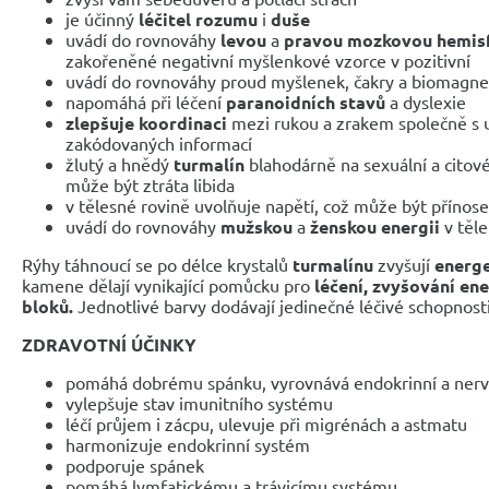
je účinný
léčitel rozumu
i
duše
uvádí do rovnováhy
levou
a
pravou mozkovou hemis
zakořeněné negativní myšlenkové vzorce v pozitivní
uvádí do rovnováhy proud myšlenek, čakry a biomagnet
napomáhá při léčení
paranoidních stavů
a dyslexie
zlepšuje koordinaci
mezi rukou a zrakem společně s 
zakódovaných informací
žlutý a hnědý
turmalín
blahodárně na sexuální a citové
může být ztráta libida
v tělesné rovině uvolňuje napětí, což může být přínos
uvádí do rovnováhy
mužskou
a
ženskou energii
v těle
Rýhy táhnoucí se po délce krystalů
turmalínu
zvyšují
energe
kamene dělají vynikající pomůcku pro
léčení, zvyšování en
bloků.
Jednotlivé barvy dodávají jedinečné léčivé schopnosti
ZDRAVOTNÍ ÚČINKY
pomáhá dobrému spánku, vyrovnává endokrinní a ner
vylepšuje stav imunitního systému
léčí průjem i zácpu, ulevuje při migrénách a astmatu
harmonizuje endokrinní systém
podporuje spánek
pomáhá lymfatickému a trávicímu systému