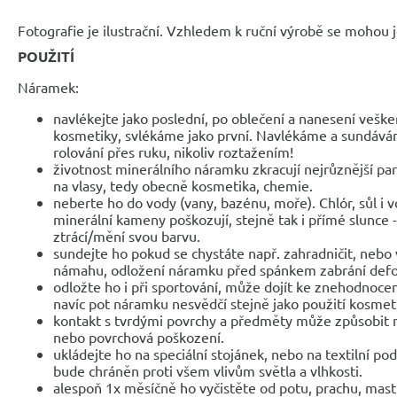
Fotografie je ilustrační. Vzhledem k ruční výrobě se mohou je
POUŽITÍ
Náramek:
navlékejte jako poslední, po oblečení a nanesení veške
kosmetiky, svlékáme jako první. Navlékáme a sundáv
rolování přes ruku, nikoliv roztažením!
životnost minerálního náramku zkracují nejrůznější parf
na vlasy, tedy obecně kosmetika, chemie.
neberte ho do vody (vany, bazénu, moře). Chlór, sůl i 
minerální kameny poškozují, stejně tak i přímé slunce 
ztrácí/mění svou barvu.
sundejte ho pokud se chystáte např. zahradničit, nebo 
námahu, odložení náramku před spánkem zabrání def
odložte ho i při sportování, může dojít ke znehodnocen
navíc pot náramku nesvědčí stejně jako použití kosmet
kontakt s tvrdými povrchy a předměty může způsobit 
nebo povrchová poškození.
ukládejte ho na speciální stojánek, nebo na textilní po
bude chráněn proti všem vlivům světla a vlhkosti.
alespoň 1x měsíčně ho vyčistěte od potu, prachu, mast