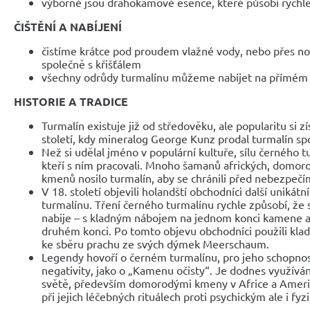
výborné jsou drahokamové esence, které působí rychle
ČIŠTĚNÍ A NABÍJENÍ
čistíme krátce pod proudem vlažné vody, nebo přes noc
společně s křišťálem
všechny odrůdy turmalínu můžeme nabíjet na přímém 
HISTORIE A TRADICE
Turmalín existuje již od středověku, ale popularitu si z
století, kdy mineralog George Kunz prodal turmalín spo
Než si udělal jméno v populární kultuře, sílu černého t
kteří s ním pracovali. Mnoho šamanů afrických, domor
kmenů nosilo turmalín, aby se chránili před nebezpečí
V 18. století objevili holandští obchodníci další unikátn
turmalínu. Tření černého turmalínu rychle způsobí, že
nabije – s kladným nábojem na jednom konci kamene
druhém konci. Po tomto objevu obchodníci použili klad
ke sběru prachu ze svých dýmek Meerschaum.
Legendy hovoří o černém turmalínu, pro jeho schopnost 
negativity, jako o „Kamenu očisty“. Je dodnes využív
světě, především domorodými kmeny v Africe a Americ
při jejich léčebných rituálech proti psychickým ale i 