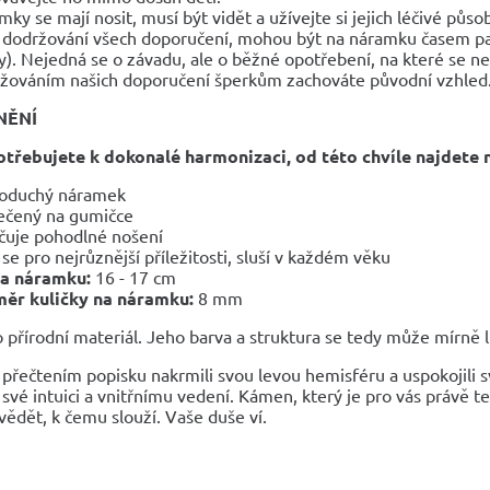
mky se mají nosit, musí být vidět a užívejte si jejich léčivé půso
 dodržování všech doporučení, mohou být na náramku časem pa
y). Nejedná se o závadu, ale o běžné opotřebení, na které se n
žováním našich doporučení šperkům zachováte původní vzhled
NĚNÍ
otřebujete k dokonalé harmonizaci, od této chvíle najdete 
oduchý náramek
ečený na gumičce
čuje pohodlné nošení
 se pro nejrůznější příležitosti, sluší v každém věku
ka náramku:
16 - 17 cm
ěr kuličky na náramku:
8 mm
 přírodní materiál. Jeho barva a struktura se tedy může mírně liš
 přečtením popisku nakrmili svou levou hemisféru a uspokojili s
své intuici a vnitřnímu vedení. Kámen, který je pro vás právě teď
ědět, k čemu slouží. Vaše duše ví.