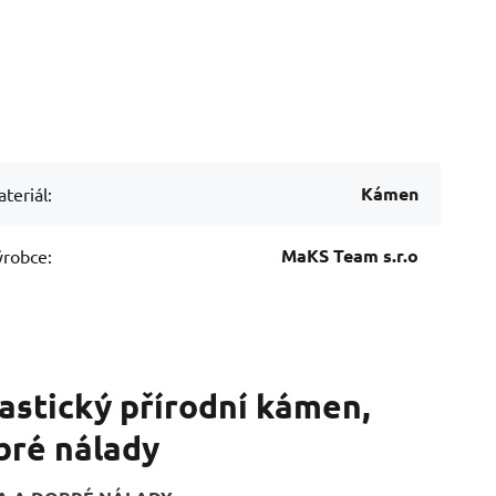
Kámen
teriál:
MaKS Team s.r.o
robce:
astický přírodní kámen,
obré nálady