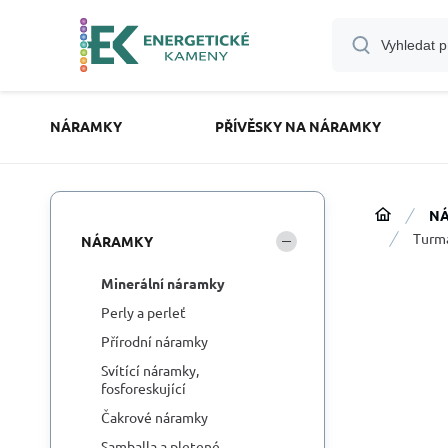
NÁRAMKY
PŘÍVĚSKY NA NÁRAMKY
N
Turma
NÁRAMKY
Minerální náramky
Perly a perleť
Přírodní náramky
Svítící náramky,
fosforeskující
Čakrové náramky
Samballa a pletené