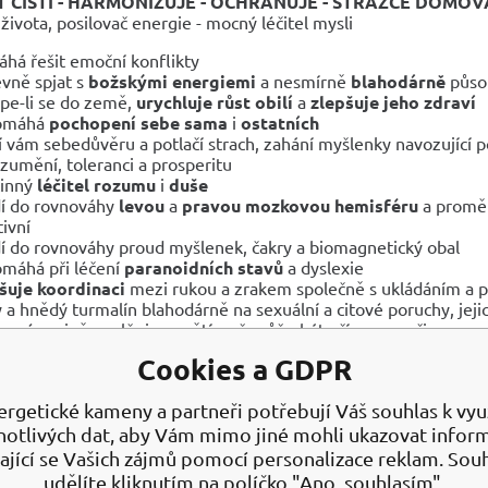
T ČISTÍ - HARMONIZUJE - OCHRAŇUJE - STRÁŽCE DOMO
života, posilovač energie - mocný léčitel mysli
há řešit emoční konflikty
evně spjat s
božskými energiemi
a nesmírně
blahodárně
působ
pe-li se do země,
urychluje růst obilí
a
zlepšuje jeho zdraví
omáhá
pochopení sebe sama
i
ostatních
í vám sebedůvěru a potlačí strach, zahání myšlenky navozující poc
zumění, toleranci a prosperitu
činný
léčitel rozumu
i
duše
í do rovnováhy
levou
a
pravou mozkovou hemisféru
a proměň
tivní
í do rovnováhy proud myšlenek, čakry a biomagnetický obal
máhá při léčení
paranoidních stavů
a dyslexie
šuje koordinaci
mezi rukou a zrakem společně s ukládáním a 
ý a hnědý turmalín blahodárně na sexuální a citové poruchy, jeji
lesné rovině uvolňuje napětí, což může být přínosem při naprav
í do rovnováhy
mužskou
a
ženskou energii
v těle
Cookies a GDPR
ucí se po délce krystalů turmalínu zvyšují
energetický tok,
čím
í, zvyšování energie
a
odstraňování bloků.
Jednotlivé barvy d
ergetické kameny a partneři potřebují Váš souhlas k využ
notlivých dat, aby Vám mimo jiné mohli ukazovat infor
N ZELENÝ (VERDELITE)
ající se Vašich zájmů pomocí personalizace reklam. Sou
ovnováhu a růst, vyrovnává emoce
udělíte kliknutím na políčko "Ano, souhlasím".