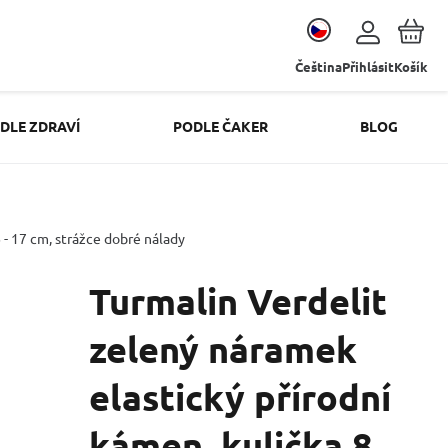
Čeština
Přihlásit
Košík
DLE ZDRAVÍ
PODLE ČAKER
BLOG
 - 17 cm, strážce dobré nálady
Turmalin Verdelit
zelený náramek
elastický přírodní
kámen, kulička 8