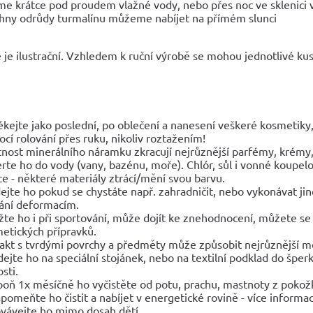
íme krátce pod proudem vlažné vody, nebo přes noc ve sklenici 
hny odrůdy turmalínu můžeme nabíjet na přímém slunci
 je ilustrační. Vzhledem k ruční výrobě se mohou jednotlivé kusy
ékejte jako poslední, po oblečení a nanesení veškeré kosmetik
cí rolování přes ruku, nikoliv roztažením!
tnost minerálního náramku zkracují nejrůznější parfémy, krémy, 
rte ho do vody (vany, bazénu, moře). Chlór, sůl i vonné koupelo
ce - některé materiály ztrácí/mění svou barvu.
ejte ho pokud se chystáte např. zahradničit, nebo vykonávat 
ání deformacím.
žte ho i při sportování, může dojít ke znehodnocení, můžete se 
etických přípravků.
akt s tvrdými povrchy a předměty může způsobit nejrůznější 
dejte ho na speciální stojánek, nebo na textilní podklad do špe
sti.
poň 1x měsíčně ho vyčistěte od potu, prachu, mastnoty z pokož
pomeňte ho čistit a nabíjet v energetické rovině - více informac
vávejte ho mimo dosah dětí.