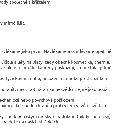
vody společně s křišťálem
 mírně lišit.
y, svlékáme jako první. Navlékáme a sundáváme opatrně
líčidla a laky na vlasy, tedy obecně kosmetika, chemie.
vé oleje minerální kameny poškozují, stejně tak i přímé
jinou fyzickou námahu, odložení náramku před spánkem
poranit, navíc pot náramku nesvědčí stejně jako použití
mechanická nebo povrchová poškození.
rkovnice, kde bude chráněn proti všem vlivům světla a
ky - nejlépe čistým měkkým hadříkem (nikdy chemicky),
í najdete na našich stránkách