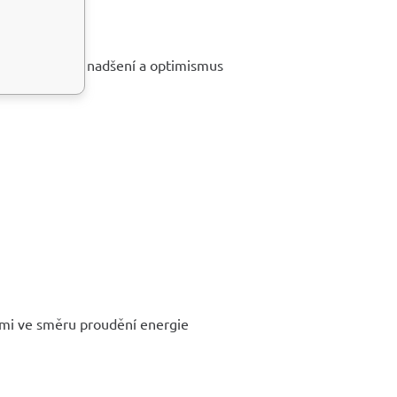
vá emoce, vrací nadšení a optimismus
ými ve směru proudění energie