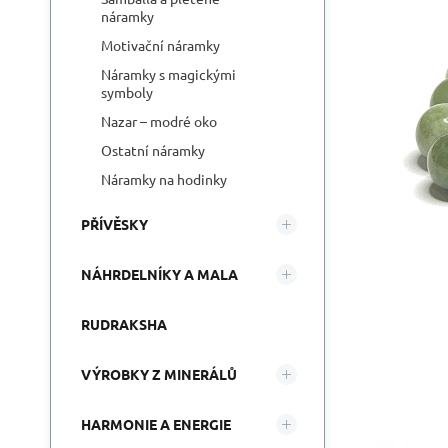
náramky
Motivační náramky
Náramky s magickými
symboly
Nazar – modré oko
Ostatní náramky
Náramky na hodinky
PŘÍVĚSKY
NÁHRDELNÍKY A MALA
RUDRAKSHA
VÝROBKY Z MINERÁLŮ
HARMONIE A ENERGIE