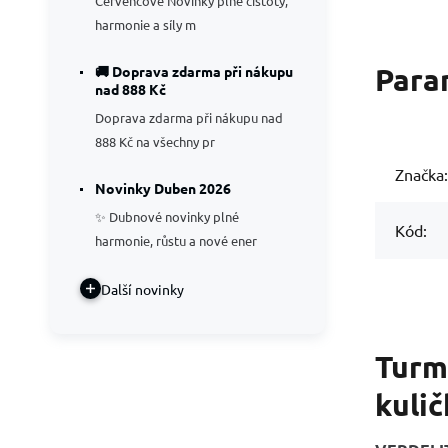
Červencové Novinky plné čistoty,
harmonie a síly m
Para
🚚 Doprava zdarma při nákupu
nad 888 Kč
Doprava zdarma při nákupu nad
888 Kč na všechny pr
Značka:
Novinky Duben 2026
✨ Dubnové novinky plné
Kód:
harmonie, růstu a nové ener
Další novinky
Turm
kulič