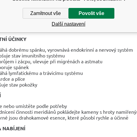
ně léčivý
áší rovnováhu a napomáhá růstu
Zamítnout vše
Povolit vše
vá energii, vnáší vyrovnanou a radostnou atmosféru
áší dobrou vůli a přátelství, zahání obavy a negativitu, vyrovná
Další nastavení
 pomoci s konstruktivním řešením problémů
NÍ ÚČINKY
há dobrému spánku, vyrovnává endokrinní a nervový systém
pšuje stav imunitního systému
 průjem i zácpu, ulevuje při migrénách a astmatu
oruje spánek
há lymfatickému a trávicímu systému
srdce a plíce
šuje stav pokožky
Í
e nebo umístěte podle potřeby
dnícení činnosti meridiánů pokládejte kameny s hroty namířen
rné jsou drahokamové esence, které působí rychle a účinně
A NABÍJENÍ