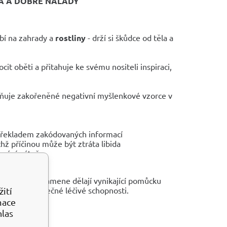
VA A DOBRÉ NÁLADY
í na zahrady a
rostliny
- drží si škůdce od těla a
it oběti a přitahuje ke svému nositeli inspiraci,
uje zakořeněné negativní myšlenkové vzorce v
překladem zakódovaných informací
chž příčinou může být ztráta libida
ování páteře.
ž z tohoto kamene dělají vynikající pomůcku
odávají jedinečné léčivé schopnosti.
ití
mace
hlas