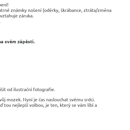
bení!
trné známky nošení (oděrky, škrábance, ztráta/změna
evztahuje záruka.
.
na svém zápěstí.
it od ilustrační fotografie.
vůj mozek. Nyní je čas naslouchat svému srdci.
 tou nejlepší volbou, je ten, který se vám líbí a