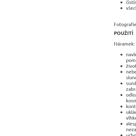
čist
všec
Fotografie
POUŽITÍ
Náramek:
navl
pomo
živo
nebe
slun
sund
zabr
odlo
kosm
kont
uklá
vlhko
ales
neza
ucho