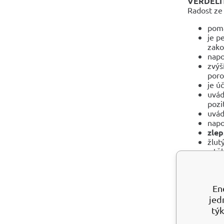
VERDELI
Radost ze 
pomá
je p
zako
nap
zvýš
poro
je ú
uvád
pozi
uvád
napo
zlep
žlut
v tě
uvád
Rýhy táhno
pro
léčen
En
jed
TURMALÍ
týk
Přináší r