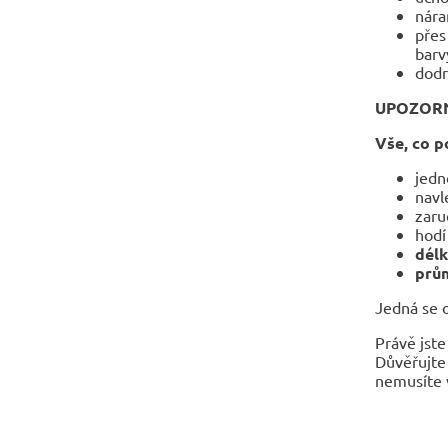
nára
přes
barv
dodr
UPOZOR
Vše, co p
jedn
navl
zaru
hodí
dél
prům
Jedná se o
Právě jste
Důvěřujte 
nemusíte v