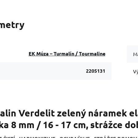
metry
EK Múza – Turmalín / Tourmaline
Ma
2205131
Vý
alin Verdelit zelený náramek el
ka 8 mm / 16 - 17 cm, strážce d