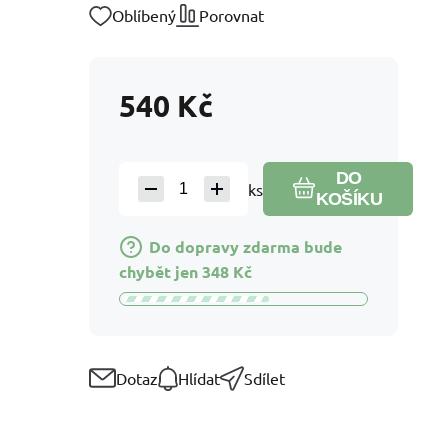
Oblíbený
Porovnat
540
Kč
DO
ks
KOŠÍKU
Do dopravy zdarma bude
chybět jen
348
Kč
Dotaz
Hlídat
Sdílet