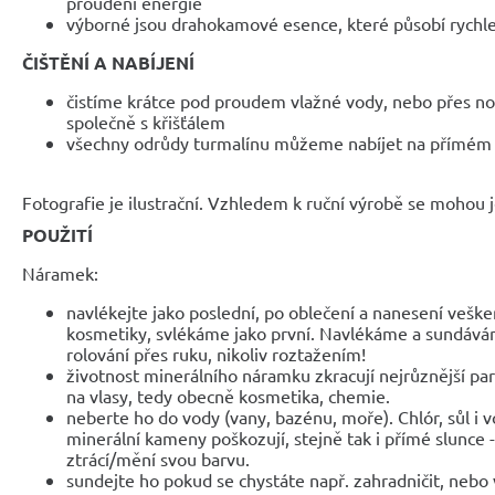
proudění energie
výborné jsou drahokamové esence, které působí rychle
ČIŠTĚNÍ A NABÍJENÍ
čistíme krátce pod proudem vlažné vody, nebo přes noc
společně s křišťálem
všechny odrůdy turmalínu můžeme nabíjet na přímém 
Fotografie je ilustrační. Vzhledem k ruční výrobě se mohou je
POUŽITÍ
Náramek:
navlékejte jako poslední, po oblečení a nanesení veške
kosmetiky, svlékáme jako první. Navlékáme a sundáv
rolování přes ruku, nikoliv roztažením!
životnost minerálního náramku zkracují nejrůznější parf
na vlasy, tedy obecně kosmetika, chemie.
neberte ho do vody (vany, bazénu, moře). Chlór, sůl i 
minerální kameny poškozují, stejně tak i přímé slunce 
ztrácí/mění svou barvu.
sundejte ho pokud se chystáte např. zahradničit, nebo 