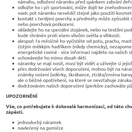
námahu, odložení náramku před spánkem zabrání def
odložte ho i při sportování, může dojít ke znehodnocen
navíc pot náramku nesvědčí stejně jako použití kosmet
kontakt s tvrdými povrchy a předměty může způsobit 
nebo povrchová poškození.
ukládejte ho na speciální stojánek, nebo na textilní po
bude chráněn proti všem vlivům světla a vlhkosti.
alespoň 1x měsíčně ho vyčistěte od potu, prachu, mast
čistým měkkým hadříkem (nikdy chemicky), nezapomeňte
energetické rovině - více informací najdete na našich 
uchovávejte ho mimo dosah dětí.
náramky se mají nosit, musí být vidět a užívejte si jejic
přes dodržování všech doporučení, mohou být na nár
známky nošení (oděrky, škrábance, ztráta/změna barvy
ale o běžné opotřebení, na které se nevztahuje záruka
dodržováním našich doporučení šperkům zachováte pů
UPOZORNĚNÍ
Vše, co potřebujete k dokonalé harmonizaci, od této ch
zápěstí.
jednoduchý náramek
navlečený na gumičce