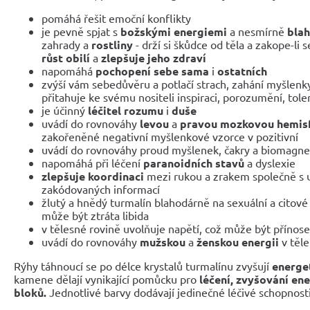
pomáhá řešit emoční konflikty
je pevně spjat s
božskými energiemi
a nesmírně
bla
zahrady a
rostliny
- drží si škůdce od těla a zakope-li
růst obilí
a
zlepšuje jeho zdraví
napomáhá
pochopení sebe sama
i
ostatních
zvýší vám sebedůvěru a potlačí strach, zahání myšlenky
přitahuje ke svému nositeli inspiraci, porozumění, tole
je účinný
léčitel rozumu
i
duše
uvádí do rovnováhy
levou
a
pravou mozkovou hemis
zakořeněné negativní myšlenkové vzorce v pozitivní
uvádí do rovnováhy proud myšlenek, čakry a biomagnet
napomáhá při léčení
paranoidních stavů
a dyslexie
zlepšuje koordinaci
mezi rukou a zrakem společně s 
zakódovaných informací
žlutý a hnědý turmalín blahodárně na sexuální a citové 
může být ztráta libida
v tělesné rovině uvolňuje napětí, což může být přínos
uvádí do rovnováhy
mužskou
a
ženskou energii
v těle
Rýhy táhnoucí se po délce krystalů turmalínu zvyšují
energet
kamene dělají vynikající pomůcku pro
léčení, zvyšování en
bloků.
Jednotlivé barvy dodávají jedinečné léčivé schopnosti