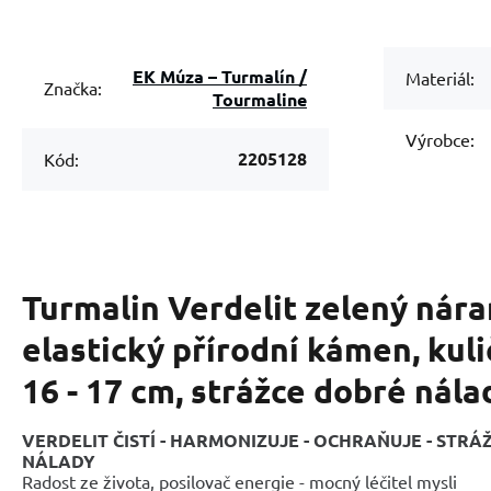
EK Múza – Turmalín /
Materiál:
Značka:
Tourmaline
Výrobce:
2205128
Kód:
Turmalin Verdelit zelený nár
elastický přírodní kámen, kul
16 - 17 cm, strážce dobré nála
VERDELIT ČISTÍ - HARMONIZUJE - OCHRAŇUJE - ST
NÁLADY
Radost ze života, posilovač energie - mocný léčitel mysli