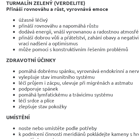
TURMALÍN ZELENÝ (VERDELITE)
Přináší rovnováhu a růst, vyrovnává emoce
úžasně léčivý
přináší rovnováhu a napomáhá růstu
dodává energii, vnáší vyrovnanou a radostnou atmosfé
přináší dobrou vůli a přátelství, zahání obavy a negati
vrací nadšení a optimismus
může pomoci s konstruktivním řešením problémů
ZDRAVOTNÍ ÚČINKY
pomáhá dobrému spánku, vyrovnává endokrinní a ner
vylepšuje stav imunitního systému
léčí průjem i zácpu, ulevuje při migrénách a astmatu
podporuje spánek
pomáhá lymfatickému a trávicímu systému
léčí srdce a plíce
zlepšuje stav pokožky
UMÍSTĚNÍ
noste nebo umístěte podle potřeby
k podnícení činnosti meridiánů pokládejte kameny s h