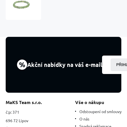
Verdelit
zelený
náramek
elastický
přírodní
kámen,
kulička
6
mm
/
16
%
Akční nabídky na váš e-mail
PŘIH
-
17
cm,
strážce
dobré
nálady
MaKS Team s.r.o.
Vše o nákupu
Odstoupení od smlouvy
č:p: 371
O nás
696 72 Lipov
Snadná reklamace