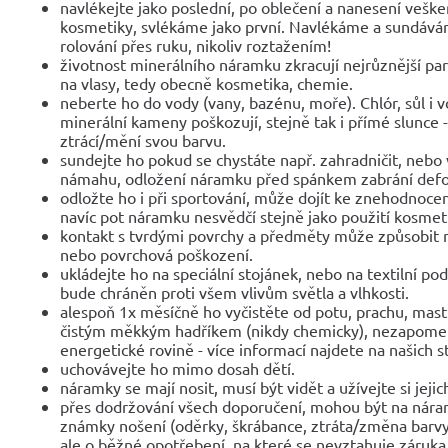
navlékejte jako poslední, po oblečení a nanesení veške
kosmetiky, svlékáme jako první. Navlékáme a sundáv
rolování přes ruku, nikoliv roztažením!
životnost minerálního náramku zkracují nejrůznější parf
na vlasy, tedy obecně kosmetika, chemie.
neberte ho do vody (vany, bazénu, moře). Chlór, sůl i 
minerální kameny poškozují, stejně tak i přímé slunce 
ztrácí/mění svou barvu.
sundejte ho pokud se chystáte např. zahradničit, nebo 
námahu, odložení náramku před spánkem zabrání def
odložte ho i při sportování, může dojít ke znehodnocen
navíc pot náramku nesvědčí stejně jako použití kosmet
kontakt s tvrdými povrchy a předměty může způsobit 
nebo povrchová poškození.
ukládejte ho na speciální stojánek, nebo na textilní po
bude chráněn proti všem vlivům světla a vlhkosti.
alespoň 1x měsíčně ho vyčistěte od potu, prachu, mast
čistým měkkým hadříkem (nikdy chemicky), nezapomeňte
energetické rovině - více informací najdete na našich 
uchovávejte ho mimo dosah dětí.
náramky se mají nosit, musí být vidět a užívejte si jejic
přes dodržování všech doporučení, mohou být na nár
známky nošení (oděrky, škrábance, ztráta/změna barvy
ale o běžné opotřebení, na které se nevztahuje záruka