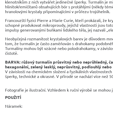
klenotníkům z nich vytvářet jedinečné šperky. Turmalín je mi
hlinitokřemičitanů obsahujících bór s protáhlými (někdy témě
hranolovými krystaly připomínajícími v průřezu trojúhelník.
Francouzští fyzici Pierre a Marie Curie, kteří prokázali, že kr
schopné produkovat mikroproudy, jejichž vlastnosti jsou tot
impulsy generovanými buňkami lidského těla, jej nazvali „e
Neobyčejná rozmanitost krystalových barev je důvodem mnoh
tom, že turmalín je často zaměňován s drahokamy podobné
Turmalíny mohou být vzácné nebo polodrahokamy, v závislost
čistotě.
BARVA: růžový turmalín průsvitný nebo neprůhledný, ča
hexagonální, zelený lesklý, neprůsvitný, podlouhlý neb
V závislosti na chemickém složení a fyzikálních vlastnostec
šperky, technické a okrasné. V přírodě se nachází více než 
Fotografie je ilustrační. Vzhledem k ruční výrobě se mohou je
POUŽITÍ
Náramek: