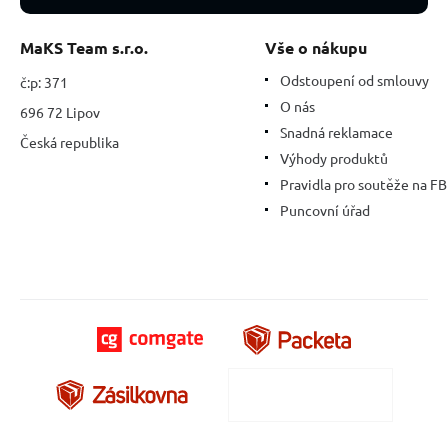
dobré
nálady
MaKS Team s.r.o.
Vše o nákupu
Odstoupení od smlouvy
č:p: 371
O nás
696 72 Lipov
Snadná reklamace
Česká republika
Výhody produktů
Pravidla pro soutěže na FB
Puncovní úřad