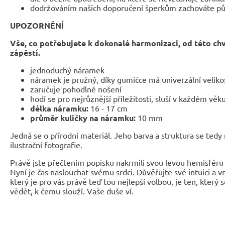
dodržováním našich doporučení šperkům zachováte pů
UPOZORNĚNÍ
Vše, co potřebujete k dokonalé harmonizaci, od této ch
zápěstí.
jednoduchý náramek
náramek je pružný, díky gumičce má univerzální veliko
zaručuje pohodlné nošení
hodí se pro nejrůznější příležitosti, sluší v každém věk
délka náramku:
16 - 17 cm
průměr kuličky na náramku:
10 mm
Jedná se o přírodní materiál. Jeho barva a struktura se tedy
ilustrační fotografie.
Právě jste přečtením popisku nakrmili svou levou hemisféru 
Nyní je čas naslouchat svému srdci. Důvěřujte své intuici a 
který je pro vás právě teď tou nejlepší volbou, je ten, který 
vědět, k čemu slouží. Vaše duše ví.