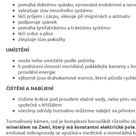
pomáhá dobrému spánku, vyrovnává endokrinní a ner
vylepšuje stav imunitního systému
léčí průjem i zácpu, ulevuje při migrénách a astmatu
podporuje spánek
pomáhá lymfatickému a trávicímu systému
léčí srdce a plíce
zlepšuje stav pokožky
UMÍSTĚNÍ
noste nebo umístěte podle potřeby
k podnícení činnosti meridiánů pokládejte kameny s h
proudění energie
výborné jsou drahokamové esence, které působí rychle
ČIŠTĚNÍ A NABÍJENÍ
čistíme krátce pod proudem vlažné vody, nebo přes noc
společně s křišťálem
všechny odrůdy turmalínu můžeme nabíjet na přímém 
Turmalínový kámen, což je komplexní borosilikát různého slo
minerálem na Zemi, který má konstantní elektrické pole
emitovat mikroproudy se využívá v medicíně a mimořádná k