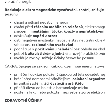
vibrační energií.
Redukuje elektromagnetické vyzařování, chrání, snižuje
posunu
chrání a odhání negativní energii
chrání před
zářením mobilních telefonů,
elektromag
smogem,
mentálními útoky, kouzly
a
nepřátelskými
odstraňuje
napětí
a
stres
čistí negativní myšlenky, navozuje stav neutrální objekt
schopnost
racionálního uvažování
podněcuje k
pozitivnímu naladění
bez ohledu na okol
pobízí k
altruistickému jednání
a rozvíjí praktické tvů
uvolňuje toxiny, snižuje účinky časového posunu
ČAKRA: Spojuje se základní čakrou, uzemňuje energii a zvyšu
při léčení dokáže položený špičkou od těla odvádět neg
brání před nemocemi přinášejícími
oslabení organizm
imunitní
systém, léčí
dyslexii
a
artritidu
přináší úlevu od bolesti a harmonizuje míchu
noste na krku nebo položte mezi sebe a zdroj elektro
ZDRAVOTNÍ ÚČINKY