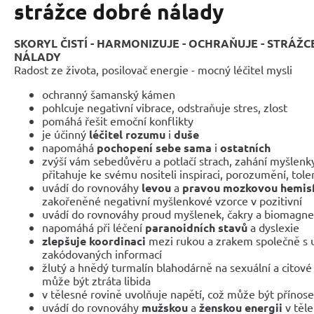
strážce dobré nálady
SKORYL ČISTÍ - HARMONIZUJE - OCHRAŇUJE - STRÁ
NÁLADY
Radost ze života, posilovač energie - mocný léčitel mysli
ochranný šamanský kámen
pohlcuje negativní vibrace, odstraňuje stres, zlost
pomáhá řešit emoční konflikty
je účinný
léčitel rozumu
i
duše
napomáhá
pochopení sebe sama
i
ostatních
zvýší vám sebedůvěru a potlačí strach, zahání myšlenky
přitahuje ke svému nositeli inspiraci, porozumění, tole
uvádí do rovnováhy
levou
a
pravou mozkovou hemis
zakořeněné negativní myšlenkové vzorce v pozitivní
uvádí do rovnováhy proud myšlenek, čakry a biomagnet
napomáhá při léčení
paranoidních stavů
a dyslexie
zlepšuje koordinaci
mezi rukou a zrakem společně s 
zakódovaných informací
žlutý a hnědý turmalín blahodárně na sexuální a citové 
může být ztráta libida
v tělesné rovině uvolňuje napětí, což může být přínos
uvádí do rovnováhy
mužskou
a
ženskou energii
v těle