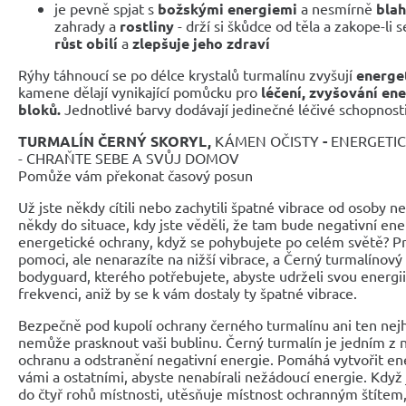
je pevně spjat s
božskými energiemi
a nesmírně
bla
zahrady a
rostliny
- drží si škůdce od těla a zakope-li
růst obilí
a
zlepšuje jeho zdraví
Rýhy táhnoucí se po délce krystalů turmalínu zvyšují
energet
kamene dělají vynikající pomůcku pro
léčení, zvyšování en
bloků.
Jednotlivé barvy dodávají jedinečné léčivé schopnosti
TURMALÍN ČERNÝ
SKORYL
,
KÁMEN OČISTY
-
ENERGETI
- CHRAŇTE SEBE A SVŮJ DOMOV
Pomůže vám překonat časový posun
Už jste někdy cítili nebo zachytili špatné vibrace od osoby ne
někdy do situace, kdy jste věděli, že tam bude negativní ene
energetické ochrany, když se pohybujete po celém světě? Pr
pomoci, ale nenarazíte na nižší vibrace, a Černý turmalínový 
bodyguard, kterého potřebujete, abyste udrželi svou energi
frekvenci, aniž by se k vám dostaly ty špatné vibrace.
Bezpečně pod kupolí ochrany černého turmalínu ani ten nejh
nemůže prasknout vaši bublinu. Černý turmalín je jedním z ne
ochranu a odstranění negativní energie. Pomáhá vytvořit en
vámi a ostatními, abyste nenabírali nežádoucí energie. Když
do čtyř rohů místnosti, utěsňuje místnost ochranným štítem,