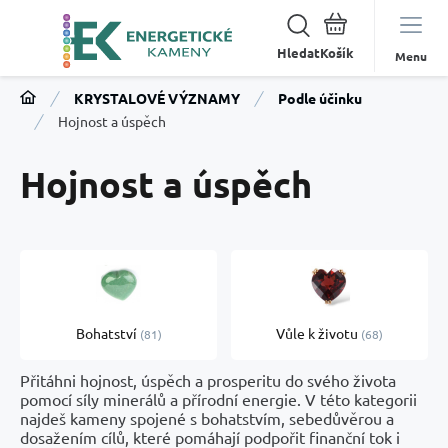
Hledat
Menu
KRYSTALOVÉ VÝZNAMY
Podle účinku
Hojnost a úspěch
Hojnost a úspěch
Bohatství
Vůle k životu
81
68
Přitáhni hojnost, úspěch a prosperitu do svého života
pomocí síly minerálů a přírodní energie. V této kategorii
najdeš kameny spojené s bohatstvím, sebedůvěrou a
dosažením cílů, které pomáhají podpořit finanční tok i