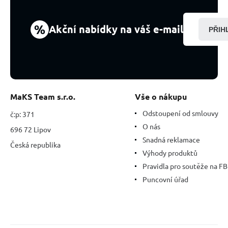
%
Akční nabídky na váš e-mail
PŘIH
MaKS Team s.r.o.
Vše o nákupu
Odstoupení od smlouvy
č:p: 371
O nás
696 72 Lipov
Snadná reklamace
Česká republika
Výhody produktů
Pravidla pro soutěže na FB
Puncovní úřad