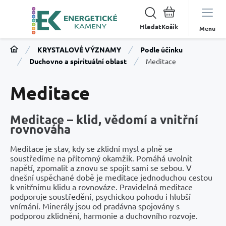
Hledat
Menu
KRYSTALOVÉ VÝZNAMY
Podle účinku
Duchovno a spirituální oblast
Meditace
Meditace
Meditace – klid, vědomí a vnitřní
rovnováha
Meditace je stav, kdy se zklidní mysl a plně se
soustředíme na přítomný okamžik. Pomáhá uvolnit
napětí, zpomalit a znovu se spojit sami se sebou. V
dnešní uspěchané době je meditace jednoduchou cestou
k vnitřnímu klidu a rovnováze. Pravidelná meditace
podporuje soustředění, psychickou pohodu i hlubší
vnímání. Minerály jsou od pradávna spojovány s
podporou zklidnění, harmonie a duchovního rozvoje.