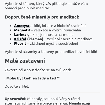
Vyberte si kámen, který vás přitahuje – může vám
pomoci prohloubit meditaci
Doporučené minerály pro meditaci:
Ametyst
,
– klid, intuice a hluboké uvolnění
Magnetit
– relaxace a vnitřní rovnováha
Larimar
,
– klid, jemnost a harmonie
Křišťál
(křemen)
– zesílení energie a meditace
Fluorit
– zklidnění mysli a soustředění
Vyberte si náramky a kameny pro meditaci a vnitřní klid
Malé zastavení
Zavřete oči a soustřeďte se na svůj dech.
„Mohu být teď jen tady a teď?“
Dovolte si klid.
Upozornění:
Minerály jsou používány v rámci
alternativních směrů a práce s energií.
Nenahrazují