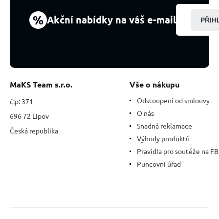
%
Akční nabídky na váš e-mail
PŘIH
MaKS Team s.r.o.
Vše o nákupu
Odstoupení od smlouvy
č:p: 371
O nás
696 72 Lipov
Snadná reklamace
Česká republika
Výhody produktů
Pravidla pro soutěže na FB
Puncovní úřad