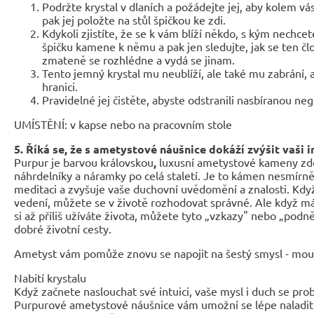
Podržte krystal v dlaních a požádejte jej, aby kolem vás
pak jej položte na stůl špičkou ke zdi.
Kdykoli zjistíte, že se k vám blíží někdo, s kým nechce
špičku kamene k němu a pak jen sledujte, jak se ten člo
zmateně se rozhlédne a vydá se jinam.
Tento jemný krystal mu neublíží, ale také mu zabrání, 
hranici.
Pravidelné jej čistěte, abyste odstranili nasbíranou neg
UMÍSTĚNÍ: v kapse nebo na pracovním stole
5. Říká se, že s ametystové náušnice dokáží zvýšit vaši i
Purpur je barvou královskou
,
luxusní ametystové kameny zdo
náhrdelníky a náramky po celá staletí. Je to kámen nesmírně
meditaci a zvyšuje vaše duchovní uvědomění a znalosti. Když
vedení, můžete se v životě rozhodovat správné. Ale když má
si až příliš užíváte života, můžete tyto „vzkazy" nebo „podně
dobré životní cesty.
Ametyst vám pomůže znovu se napojit na šestý smysl - moud
Nabití krystalu
Když začnete naslouchat své intuici, vaše mysl i duch se prob
Purpurové ametystové náušnice vám umožní se lépe naladit 