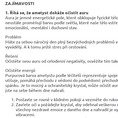
ZAJÍMAVOSTI
1. Říká se, že ametyst dokáže očistit auru
Aura je jemné energetické pole, které obklopuje fyzické tělo
neustále proměňují barvu podle světla, které naše tělo vstř
emocionální, -mentální i duchovní stav.
Problém
Máte za sebou náročný den plný bezvýchodných problémů v
vyváděly. A k tomu ještě stres při cestování.
Řešení
Očistěte svou auru od celodenní negativity, osvěžíte tím také
Očistěte energii
Purpurová barva ametystu podle léčitelů reprezentuje spojen
utišuje, pomáhá přechodu z vědomí do podvědomí: přechodu
spánku. Je to mocný a ochranitelský krystal, může očistit aur
jste na sebe během dne nabrali.
Postavte se rovně v klidném pokoji a vezměte do ruko
Zavřete oči a požádejte krystal, aby odehnal veškerou n
všechny nezdravé emoce z daného dne a nahradil je vyš
vibracemi.