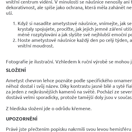
vnitřní centrum vidění. V minulosti se náušnice nenosily ani
dekorativnost, ale spíše jako ochrana, která měla zahánět ne
uší.
Když si nasadíte ametystové náušnice, vnímejte, jak s
krystaly spojujete, prociťte, jak jejich jemné záření utišu
méně rozptylováni a jak slyšíte své nejhlubší emoční p
Noste ametystové náušnice každý den po celý týden, a
vnitřní moudrost.
Fotografie je ilustrační. Vzhledem k ruční výrobě se mohou je
SLOŽENÍ
Ametyst chevron lehce poznáte podle specifického ornament
něhož dostal i svůj název. Díky kontrastu jasně bílé a sytě f
za jeden z nejkrásnějších kamenů na světě. Pochází ze sever
dostává velmi sporadicky, protože tamější doly jsou v souča
Z hlediska složení jde o odrůdu křemene.
UPOZORNĚNÍ
Právě jste přečtením popisku nakrmili svou levou hemisféru 