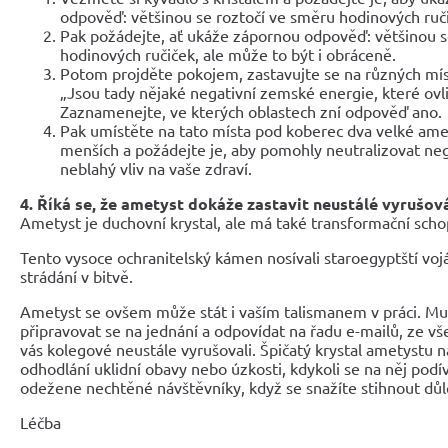
odpověď: většinou se roztočí ve směru hodinových ruč
Pak požádejte, ať ukáže zápornou odpověď: většinou s
hodinových ručiček, ale může to být i obráceně.
Potom projděte pokojem, zastavujte se na různých míst
„Jsou tady nějaké negativní zemské energie, které ovli
Zaznamenejte, ve kterých oblastech zní odpověď ano.
Pak umístěte na tato místa pod koberec dva velké ame
menších a požádejte je, aby pomohly neutralizovat nega
neblahý vliv na vaše zdraví.
4. Říká se, že ametyst dokáže zastavit neustálé vyrušov
Ametyst je duchovní krystal, ale má také transformační schop
Tento vysoce ochranitelský kámen nosívali staroegyptští vojáci
strádání v bitvě.
Ametyst se ovšem může stát i vaším talismanem v práci. Musí
připravovat se na jednání a odpovídat na řadu e-mailů, ze v
vás kolegové neustále vyrušovali. Špičatý krystal ametystu n
odhodlání uklidní obavy nebo úzkosti, kdykoli se na něj podí
odežene nechtěné návštěvníky, když se snažíte stihnout důl
Léčba