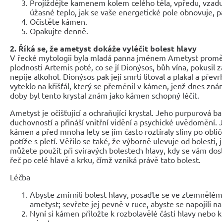
Projíždějte kamenem kolem celého těla, vpředu, vzadu
úžasné teplo, jak se vaše energetické pole obnovuje, 
Očistěte kámen.
Opakujte denně.
2. Říká se, že ametyst dokáže vyléčit bolest hlavy
V řecké mytologii byla mladá panna jménem Ametyst proměně
plodnosti Artemis poté, co se jí Dionýsos, bůh vína, pokusil zab
nepije alkohol. Dionýsos pak její smrti litoval a plakal a přev
vyteklo na křišťál, který se přeměnil v kámen, jenž dnes zn
doby byl tento krystal znám jako kámen schopný léčit.
Ametyst je očišťující a ochraňující krystal. Jeho purpurová ba
duchovností a přináší vnitřní vidění a psychické uvědomění. 
kámen a před mnoha lety se jím často roztíraly sliny po obličej
potíže s pletí. Věřilo se také, že výborně ulevuje od bolesti, 
můžete použít při svíravých bolestech hlavy, kdy se vám dosl
řeč po celé hlavě a krku, čímž vzniká právě tato bolest.
Léčba
Abyste zmírnili bolest hlavy, posaďte se ve ztemnělé
ametyst; sevřete jej pevně v ruce, abyste se napojili na
Nyní si kámen přiložte k rozbolavělé části hlavy nebo 