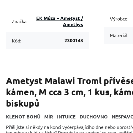
EK Múza – Ametyst /
Výrobce:
Značka:
Amethys
Materiál:
2300143
Kód:
Ametyst Malawi Troml přívěse
kámen, M cca 3 cm, 1 kus, kám
biskupů
KLENOT BOHŮ - MÍR - INTUICE - DUCHOVNO - NESPAV
Přáli jste si někdy na konci vyčerpávajícího dne nebo uprostř
jen minutu klidu a ticha? Pracujete na spojení se svou vnitřn