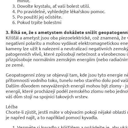
minut.
Dovolte krystalu, ať vaši bolest utiší.
Po pravidelně, vyhledejte lékařskou pomoc.
Po použití jej očistěte.
Pokud trpíte bolestmi
3. Říká se, že s ametystem dokážete snížit geopatogenní
Křišťál a ametyst jsou oba piezoelektrické, což znamená, že v
negativní polaritu a mohou vydávat elektromagnetickou energ
kameny lze užít k nalezení a neutralizaci negativních zemský
patogenních vlivů, které způsobují netečnost a všeobecnou ú
přizpůsobuje normálním zemským energiím (nebo radiačním 
ze země.
Geopatogenní zóny se objevují tam, kde jsou tyto energie ně
přítomnosti vodního toku, tunelu nebo starého dolu pod vaš
Dalším důvodem nevyvážených energií mohou být zlomy - js
energií, které procházejí podél zemského zlomu nebo jednotl
váš dům stojí na spojnici takových vrstev.
Léčba
Chcete-li zjistit, jestli máte v obývacím pokoji nějaké oblast
je napřed najít, a to například pomocí kyvadla.
Vezměte si kyvadlo s křišťálem a požádejte je, aby uká