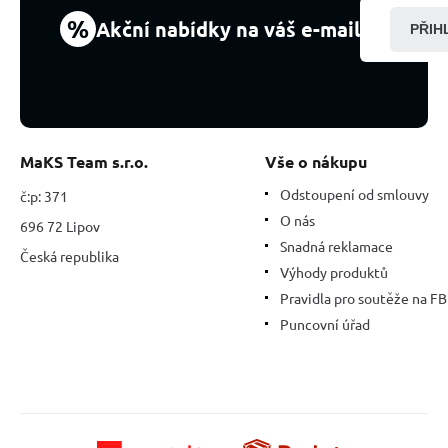
kus,
%
Akční nabídky na váš e-mail
PŘIH
kámen
králů
a
biskupů
MaKS Team s.r.o.
Vše o nákupu
Odstoupení od smlouvy
č:p: 371
O nás
696 72 Lipov
Snadná reklamace
Česká republika
Výhody produktů
Pravidla pro soutěže na FB
Puncovní úřad