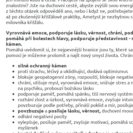
znalostmi? Jste na duchovní cestě, abyste zvýšili svou energ
z těchto otázek odpověděli ano, nebo i když ne, potřebujet
až po zkušenější křišťálové praktiky, Ametyst je nezbytnou 
milovníka křišťálu.
Vyrovnává emoce, podporuje lásku, věrnost, chrání, po
pomáhá při bolestech hlavy, podporuje představivost -
kámen.
Pomáhá uvědomit si, že nejpevnější hranice jsou ty, které s
pomocí je můžeme prolomit a najít nový smysl života. Chrání 
silně ochranný kámen
proti strachu, léčivý a uklidňující, dodává optimismus
blokuje geopatogenní zóny, rozpouští, blokuje negativ
chrání, utišuje mysl, vyrovnává emoce, snižuje stres a 
na psychiku, probouzí božskou lásku
podporuje paměť, pomáhá spánku, tiší nervový systém
rozhání zlost a úzkost, vyrovnává emoce, zvyšuje intuic
povzbuzuje podle potřeby, přináší poklid a mír, posiluj
povzbuzuje
a
posiluje lásku, věrnost,
duchovní moudr
odhání negativní pocity
vylepšuje, posiluje paměť, zvyšuje motivaci, pomáhá so
myšlenek
krystal
sv
mu
a je