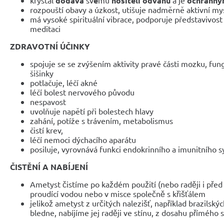
dodává
é
nositeli odvahu
ochranný
rozpouští obavy a úzkost, utišuje nadměrně aktivní my
má vysoké spirituální vibrace, podporuje představivost -
meditaci
ZDRAVOTNÍ ÚČINKY
spojuje se se zvýšením aktivity pravé části mozku, fu
šišinky
potlačuje, léčí akné
léčí bolest nervového původu
nespavost
uvolňuje napětí při bolestech hlavy
zahání, potíže s trávením, metabolismus
čistí krev,
léčí nemoci dýchacího aparátu
posiluje, vyrovnává funkci endokrinního a imunitního 
ČISTĚNÍ A NABÍJENÍ
Ametyst čistíme po každém použití (nebo raději i před
proudící vodou nebo v misce společně s křišťálem
jelikož ametyst z určitých nalezišť, například brazilský
bledne, nabíjíme jej raději ve stínu, z dosahu přímého