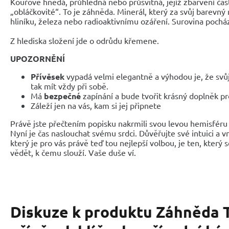
Kouřově hnědá, průhledná nebo průsvitná, jejíž zbarvení č
„obláčkovité“. To je záhněda. Minerál, který za svůj barevný
hliníku, železa nebo radioaktivnímu ozáření. Surovina pochází
Z hlediska složení jde o odrůdu křemene.
UPOZORNĚNÍ
Přívěsek
vypadá velmi elegantně a výhodou je, že sv
tak mít vždy při sobě.
Má
bezpečné
zapínání a bude tvořit krásný doplněk pr
Záleží jen na vás, kam si jej připnete
Právě jste přečtením popisku nakrmili svou levou hemisféru 
Nyní je čas naslouchat svému srdci. Důvěřujte své intuici a 
který je pro vás právě teď tou nejlepší volbou, je ten, který 
vědět, k čemu slouží. Vaše duše ví.
Diskuze k produktu
Záhněda 