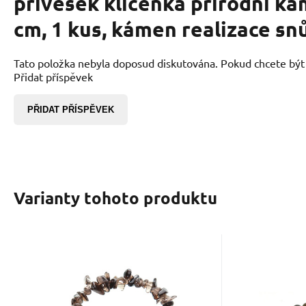
přívěsek klíčenka přírodní ká
cm, 1 kus, kámen realizace sn
Tato položka nebyla doposud diskutována. Pokud chcete být p
Přidat příspěvek
PŘIDAT PŘÍSPĚVEK
Varianty tohoto produktu
Kód dod.:
Kód:
2402169
00196338
EAN:
Kód 
K
Skladem
85
Kč
Záhněda náramek
Záhn
elastický sekaný
elast
Je skvělým pomocníkem při
Záhněda je