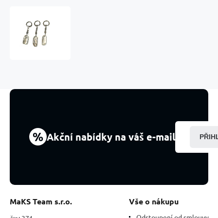
Záhněda
Troml
přívěsek
klíčenka
přírodní
kámen,
cca
10
cm,
1
kus,
kámen
%
Akční nabídky na váš e-mail
PŘIH
realizace
snů
MaKS Team s.r.o.
Vše o nákupu
Odstoupení od smlouvy
č:p: 371