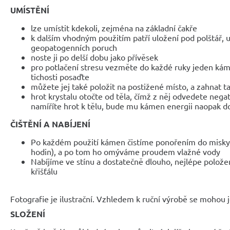
UMÍSTĚNÍ
lze umístit kdekoli, zejména na základní čakře
k dalším vhodným použitím patří uložení pod polštář, u
geopatogenních poruch
noste ji po delší dobu jako přívěsek
pro potlačení stresu vezměte do každé ruky jeden kámen
tichosti posaďte
můžete jej také položit na postižené místo, a zahnat t
hrot krystalu otočte od těla, čímž z něj odvedete negat
namíříte hrot k tělu, bude mu kámen energii naopak d
ČIŠTĚNÍ A NABÍJENÍ
Po každém použití kámen čistíme ponořením do misky 
hodin), a po tom ho omýváme proudem vlažné vody
Nabíjíme ve stínu a dostatečně dlouho, nejlépe polož
křišťálu
Fotografie je ilustrační. Vzhledem k ruční výrobě se mohou je
SLOŽENÍ