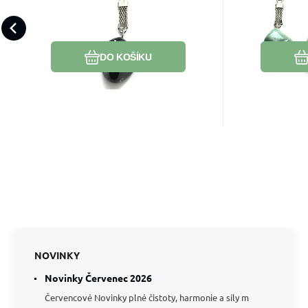
přírodní kámen, cca 10
přírodn
klid.
a odvahu. P
cm, 1 kus,
cm, 
opravdu ch
Oblíbený
Porovnat
DO KOŠÍKU
NOVINKY
Novinky Červenec 2026
Červencové Novinky plné čistoty, harmonie a síly m