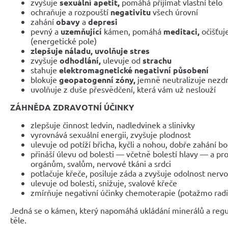
zvyšuje
sexuální apetit,
pomáhá přijímat vlastní tělo
ochraňuje a rozpouští
negativitu
všech úrovní
zahání
obavy
a
depresi
pevný a
uzemňující
kámen, pomáhá
meditaci,
očišťuje
(energetické pole)
zlepšuje náladu, uvolňuje stres
zvyšuje
odhodlání,
ulevuje od
strachu
stahuje
elektromagnetické negativní působení
blokuje
geopatogenní zóny,
jemně neutralizuje nezd
uvolňuje z duše přesvědčení, která vám už neslouží
ZÁHNĚDA ZDRAVOTNÍ ÚČINKY
zlepšuje činnost ledvin, nadledvinek a slinivky
vyrovnává sexuální energii, zvyšuje plodnost
ulevuje od potíží břicha, kyčli a nohou, dobře zahání bo
přináší úlevu od bolesti — včetně bolestí hlavy — a 
orgánům, svalům, nervové tkáni a srdci
potlačuje křeče, posiluje záda a zvyšuje odolnost nerv
ulevuje od bolesti, snižuje, svalové křeče
zmírňuje negativní účinky chemoterapie (potažmo rad
Jedná se o kámen, který napomáhá ukládání minerálů a regu
těle.