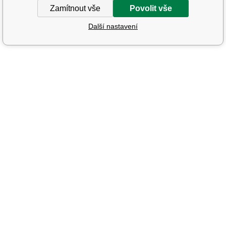
Zamítnout vše
Povolit vše
Další nastavení