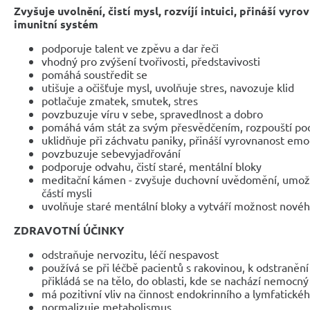
Zvyšuje uvolnění, čistí mysl, rozvíjí intuici, přináší vyr
imunitní systém
podporuje talent ve zpěvu a dar řeči
vhodný pro zvýšení tvořivosti, představivosti
pomáhá soustředit se
utišuje a očišťuje mysl, uvolňuje stres, navozuje klid
potlačuje zmatek, smutek, stres
povzbuzuje víru v sebe, spravedlnost a dobro
pomáhá vám stát za svým přesvědčením, rozpouští poci
uklidňuje při záchvatu paniky, přináší vyrovnanost em
povzbuzuje sebevyjadřování
podporuje odvahu, čistí staré, mentální bloky
meditační kámen - zvyšuje duchovní uvědomění, umožň
částí mysli
uvolňuje staré mentální bloky a vytváří možnost nové
ZDRAVOTNÍ ÚČINKY
odstraňuje nervozitu, léčí nespavost
používá se při léčbě pacientů s rakovinou, k odstraněn
přikládá se na tělo, do oblasti, kde se nachází nemocn
má pozitivní vliv na činnost endokrinního a lymfatick
normalizuje metabolismus