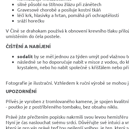
silně působí na štítnou žlázu při zánětech
Gravesově chorobě a posiluje kostní tkáň
léčí krk, hlasivky a hrtan, pomáhá při ochraptělosti
sráží horečku
V Číně se drahokam používá k obnovení krevního tlaku přil
umístěním do čela postele.
ČIŠTĚNÍ A NABÍJENÍ
sodalit
by se měl jednou za týden umýt pod vlažnou t
následně se ho doporučuje nabít v misce z vodou, do kt
krystalem, nebo ho nabít společně s křišťálem nebo při
Fotografie je ilustrační. Vzhledem k ruční výrobě se mohou je
UPOZORNĚNÍ
Přívěs je vyroben z tromlovaného kamene, je spojen kvalitn
- poutko je z postříbřeného tombaku, bez obsahu niklu.
Právě jste přečtením popisku nakrmili svou levou hemisféru 
Nyní je čas naslouchat svému srdci. Důvěřujte své intuici a 
který je pro vás právě teď tou nejlepší volbou, je ten, který 