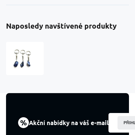
Naposledy navštívené produkty
Sodalit
Troml
přívěsek
klíčenka
přírodní
kámen,
cca
10
cm,
1
kus
%
Akční nabídky na váš e-mail
PŘIH