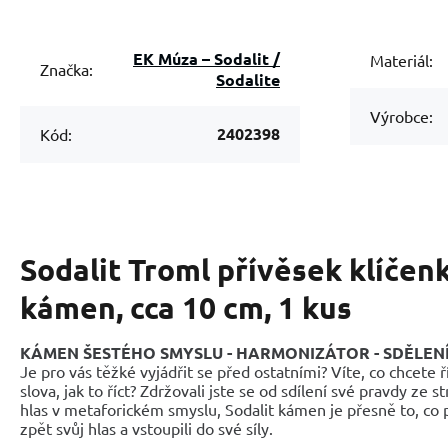
EK Múza – Sodalit /
Materiál:
Značka:
Sodalite
Výrobce:
2402398
Kód:
Sodalit Troml přívěsek klíčen
kámen, cca 10 cm, 1 kus
KÁMEN ŠESTÉHO SMYSLU - HARMONIZÁTOR - SDĚLENÍ
Je pro vás těžké vyjádřit se před ostatními? Víte, co chcete ř
slova, jak to říct? Zdržovali jste se od sdílení své pravdy ze st
hlas v metaforickém smyslu, Sodalit kámen je přesně to, co p
zpět svůj hlas a vstoupili do své síly.