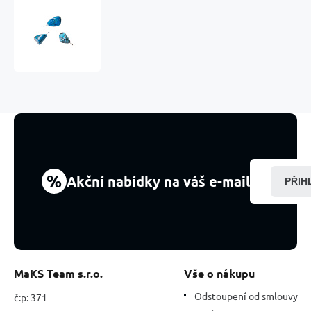
Shattuckit
Troml
přívěsek
přírodní
kámen,
M
cca
3
cm,
1
kus,
duchovní
%
Akční nabídky na váš e-mail
PŘIH
kámen
MaKS Team s.r.o.
Vše o nákupu
Odstoupení od smlouvy
č:p: 371