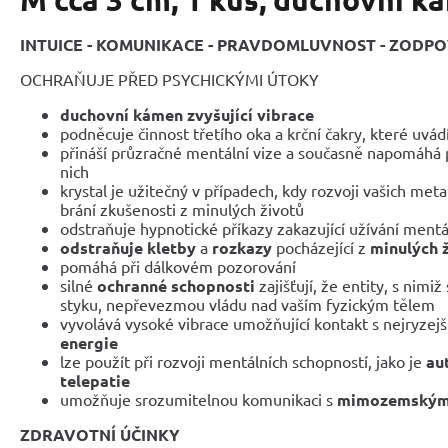
INTUICE - KOMUNIKACE - PRAVDOMLUVNOST - ZODP
OCHRAŇUJE PŘED PSYCHICKÝMI ÚTOKY
duchovní kámen zvyšující vibrace
podněcuje činnost třetího oka a krční čakry, které uvád
přináší průzračné mentální vize a současně napomáhá 
nich
krystal je užitečný v případech, kdy rozvoji vašich met
brání zkušenosti z minulých životů
odstraňuje hypnotické příkazy zakazující užívání mentá
odstraňuje kletby
a
rozkazy
pocházející z
minulých 
pomáhá při dálkovém pozorování
silné
ochranné schopnosti
zajišťují, že entity, s nimi
styku, nepřevezmou vládu nad vaším fyzickým tělem
vyvolává vysoké vibrace umožňující kontakt s nejryzej
energie
lze použít při rozvoji mentálních schopností, jako je
au
telepatie
umožňuje srozumitelnou komunikaci s
mimozemskými
ZDRAVOTNÍ ÚČINKY