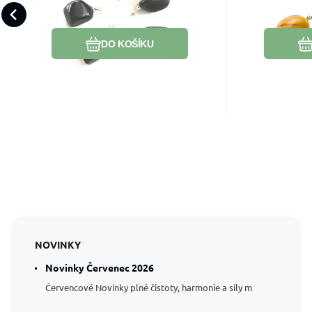
kámen záchrany
kvali
ti klid i sta
Oblíbený
Porovnat
DO KOŠÍKU
NOVINKY
Novinky Červenec 2026
Červencové Novinky plné čistoty, harmonie a síly m