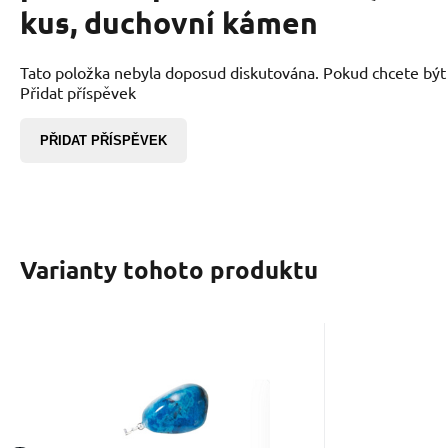
kus, duchovní kámen
Tato položka nebyla doposud diskutována. Pokud chcete být p
Přidat příspěvek
PŘIDAT PŘÍSPĚVEK
Varianty tohoto produktu
EAN:
Kód dod.:
Kód:
2000000009346
2303924
00225359
Skladem
138
Kč
Shattuckit tromlovaný
přívěsek M cca 3 cm –
Kámen intuice a pravdy, který
přírodní kámen
pročišťuje mysl, posiluje