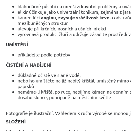
blahodárně působí na menší zdravotní problémy a uvád
elixír účinkuje jako univerzální tonikum, zejména z jara
kámen léčí
angínu, zvyšuje srážlivost krve
a odstraň
mezibuněčných struktur
ulevuje při krčních, nosních a ušních infekcí
vyrovnává produkci žluči a udržuje zásadité prostředí 
UMÍSTĚNÍ
přikládejte podle potřeby
ČISTĚNÍ A NABÍJENÍ
důkladně očistě ve slané vodě,
nebo ho umíštěte na již nabitý křišťál, umístěný mimo
paprsků
nemáme-li křišťál po ruce, nabíjíme kámen na denním 
dosahu slunce, popřípadě na měsíčním světle
Fotografie je ilustrační. Vzhledem k ruční výrobě se mohou je
SLOŽENÍ