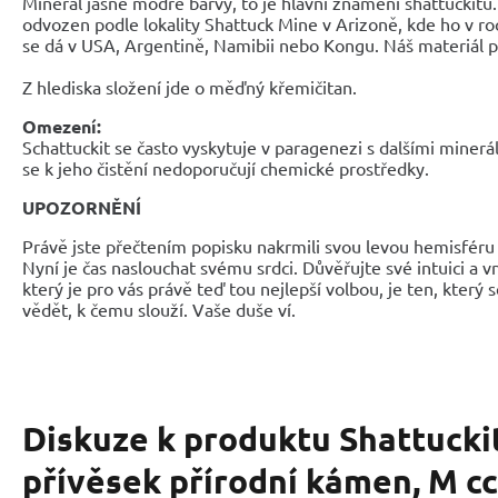
Minerál jasně modré barvy, to je hlavní znamení shattuckitu.
odvozen podle lokality Shattuck Mine v Arizoně, kde ho v roc
se dá v USA, Argentině, Namibii nebo Kongu. Náš materiál p
Z hlediska složení jde o měďný křemičitan.
Omezení:
Schattuckit se často vyskytuje v paragenezi s dalšími minerál
se k jeho čistění nedoporučují chemické prostředky.
UPOZORNĚNÍ
Právě jste přečtením popisku nakrmili svou levou hemisféru 
Nyní je čas naslouchat svému srdci. Důvěřujte své intuici a 
který je pro vás právě teď tou nejlepší volbou, je ten, který 
vědět, k čemu slouží. Vaše duše ví.
Diskuze k produktu
Shattucki
přívěsek přírodní kámen, M cc