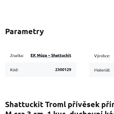
Parametry
EK Múza – Shattuckit
Značka:
Výrobce:
2300129
Kód:
Materiál:
Shattuckit Troml přívěsek pří
M cca 3 cm, 1 kus, duchovní k