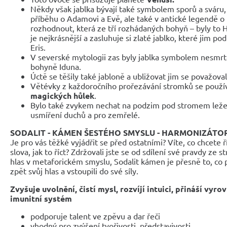
Někdy však jablka bývají také symbolem sporů a sváru,
příběhu o Adamovi a Evě, ale také v antické legendě o 
rozhodnout, která ze tří rozhádaných bohyň – byly to H
je nejkrásnější a zasluhuje si zlaté jablko, které jim p
Eris.
V severské mytologii zas byly jablka symbolem nesmrtel
bohyně Iduna.
Úctě se těšily také jabloně a ubližovat jim se považov
Větévky z každoročního prořezávání stromků se použív
magických hůlek
.
Bylo také zvykem nechat na podzim pod stromem ležet 
usmíření duchů a pro zemřelé.
SODALIT - KÁMEN ŠESTÉHO SMYSLU - HARMONIZÁTOR 
Je pro vás těžké vyjádřit se před ostatními? Víte, co chcete ř
slova, jak to říct? Zdržovali jste se od sdílení své pravdy ze st
hlas v metaforickém smyslu, Sodalit kámen je přesně to, co p
zpět svůj hlas a vstoupili do své síly.
Zvyšuje uvolnění, čistí mysl, rozvíjí intuici, přináší vyr
imunitní systém
podporuje talent ve zpěvu a dar řeči
vhodný pro zvýšení tvořivosti, představivosti