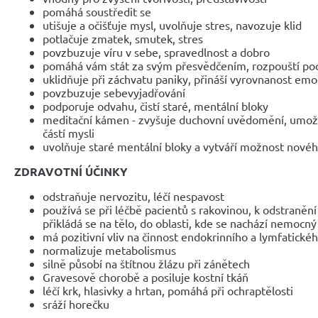
pomáhá soustředit se
utišuje a očišťuje mysl, uvolňuje stres, navozuje klid
potlačuje zmatek, smutek, stres
povzbuzuje víru v sebe, spravedlnost a dobro
pomáhá vám stát za svým přesvědčením, rozpouští poci
uklidňuje při záchvatu paniky, přináší vyrovnanost em
povzbuzuje sebevyjadřování
podporuje odvahu, čistí staré, mentální bloky
meditační kámen - zvyšuje duchovní uvědomění, umožň
částí mysli
uvolňuje staré mentální bloky a vytváří možnost nové
ZDRAVOTNÍ ÚČINKY
odstraňuje nervozitu, léčí nespavost
používá se při léčbě pacientů s rakovinou, k odstraněn
přikládá se na tělo, do oblasti, kde se nachází nemocn
má pozitivní vliv na činnost endokrinního a lymfatick
normalizuje metabolismus
silně působí na štítnou žlázu při zánětech
Gravesově chorobě a posiluje kostní tkáň
léčí krk, hlasivky a hrtan, pomáhá při ochraptělosti
sráží horečku