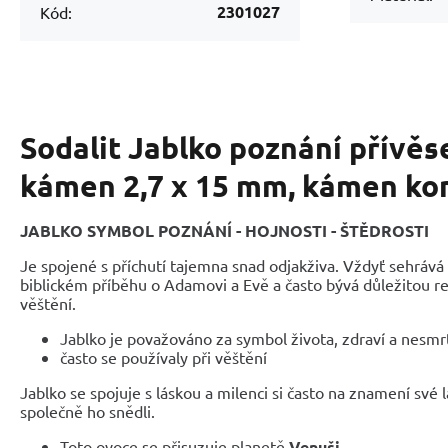
2301027
Kód:
Sodalit Jablko poznání přívěse
kámen 2,7 x 15 mm, kámen k
JABLKO SYMBOL POZNÁNÍ - HOJNOSTI - ŠTĚDROSTI
Je spojené s příchutí tajemna snad odjakživa. Vždyť sehrává d
biblickém příběhu o Adamovi a Evě a často bývá důležitou re
věštění.
Jablko je považováno za symbol života, zdraví a nesmrt
často se používaly při věštění
Jablko se spojuje s láskou a milenci si často na znamení své l
společně ho snědli.
Toto ovoce se přisuzuje planetě
Venuši.