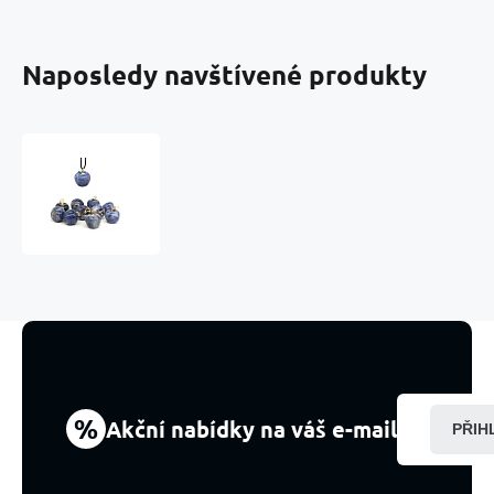
Naposledy navštívené produkty
Sodalit
Jablko
poznání
přívěsek,
přírodní
kámen
2,7
x
15
mm,
kámen
komunikace
%
Akční nabídky na váš e-mail
PŘIH