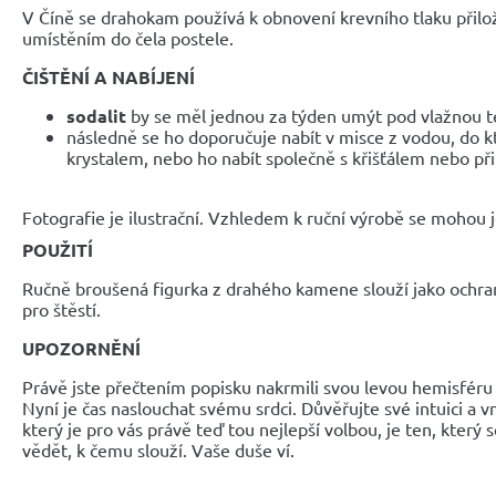
V Číně se drahokam používá k obnovení krevního tlaku přil
umístěním do čela postele.
ČIŠTĚNÍ A NABÍJENÍ
sodalit
by se měl jednou za týden umýt pod vlažnou t
následně se ho doporučuje nabít v misce z vodou, do kt
krystalem, nebo ho nabít společně s křišťálem nebo při
Fotografie je ilustrační. Vzhledem k ruční výrobě se mohou je
POUŽITÍ
Ručně broušená figurka z drahého kamene slouží jako ochra
pro štěstí.
UPOZORNĚNÍ
Právě jste přečtením popisku nakrmili svou levou hemisféru 
Nyní je čas naslouchat svému srdci. Důvěřujte své intuici a 
který je pro vás právě teď tou nejlepší volbou, je ten, který 
vědět, k čemu slouží. Vaše duše ví.