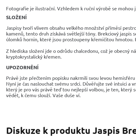
Fotografie je ilustrační. Vzhledem k ruční výrobě se mohou je
SLOŽENÍ
Jaspisy tvoří vlivem obsahu velkého množství příměsí pest
kamenů, tento druh získává světlejší tóny. Brekciový jaspis 
úlomků hornin, které jsou prostoupeny křemičitou hmotou. 
Z hlediska složení jde o odrůdu chalcedonu, což je obecný ná
kryptokrystalický křemen.
UPOZORNĚNÍ
Právě jste přečtením popisku nakrmili svou levou hemisféru 
Nyní je čas naslouchat svému srdci. Důvěřujte své intuici a 
který je pro vás právě teď tou nejlepší volbou, je ten, který 
vědět, k čemu slouží. Vaše duše ví.
Diskuze k produktu
Jaspis Br