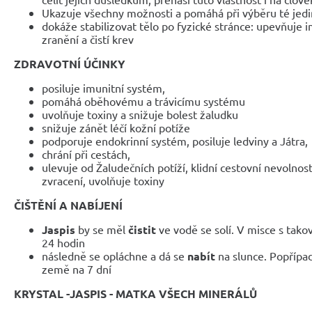
Ukazuje všechny možnosti a pomáhá při výběru té jed
dokáže stabilizovat tělo po fyzické stránce: upevňuje i
zranění a čistí krev
ZDRAVOTNÍ ÚČINKY
posiluje imunitní systém,
pomáhá oběhovému a trávicímu systému
uvolňuje toxiny a snižuje bolest žaludku
snižuje zánět léčí kožní potíže
podporuje endokrinní systém, posiluje ledviny a Játra,
chrání při cestách,
ulevuje od Žaludečních potíží, klidní cestovní nevolno
zvracení, uvolňuje toxiny
ČIŠTĚNÍ A NABÍJENÍ
Jaspis
by se měl
čistit
ve vodě se solí. V misce s tak
24 hodin
následně se opláchne a dá se
nabít
na slunce. Popřípa
země na 7 dní
KRYSTAL -JASPIS - MATKA VŠECH MINERÁLŮ