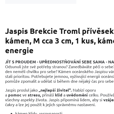
Jaspis Brekcie Troml přívěsek
kámen, M cca 3 cm, 1 kus, kám
energie
JÍT S PROUDEM - UPŘEDNOSTŇOVÁNÍ SEBE SAMA - N
Odsunuli jste své potřeby stranou? Zanedbáváte péči o sebe? 
den neměli chvilku pro sebe? Kámen oceánského Jaspisu vá
stali prioritou. Potřebujete jemnou, vyživující energii oceán
pomůže zpomalit a udělat si během dne nějaký čas pro sebe
Jaspis proslul jako
„nejlepší živitel".
Nabízí oporu
a
pomoc
ve
stresu,
přináší
klid
a
uvědomění
celku. Používá
všechny aspekty života. Jaspis připomíná lidem, aby si
vzáje
čakry a lze jej použít k jejich správnému nastaveni.
kámen klidu, vyrovnanosti