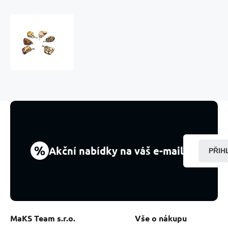
Jaspis
Brekcie
Troml
přívěsek
přírodní
kámen,
M
cca
3
cm,
1
kus,
%
Akční nabídky na váš e-mail
PŘIH
kámen
pozitivní
energie
MaKS Team s.r.o.
Vše o nákupu