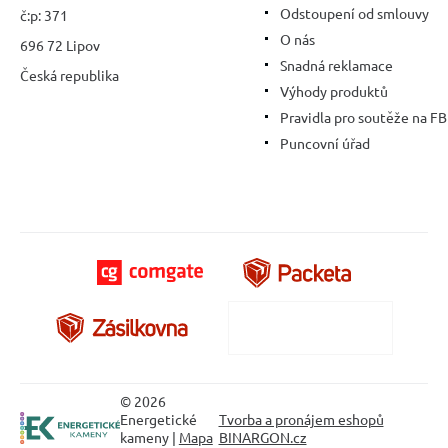
Odstoupení od smlouvy
č:p: 371
O nás
696 72 Lipov
Snadná reklamace
Česká republika
Výhody produktů
Pravidla pro soutěže na FB
Puncovní úřad
© 2026
Energetické
Tvorba a pronájem eshopů
kameny |
Mapa
BINARGON.cz