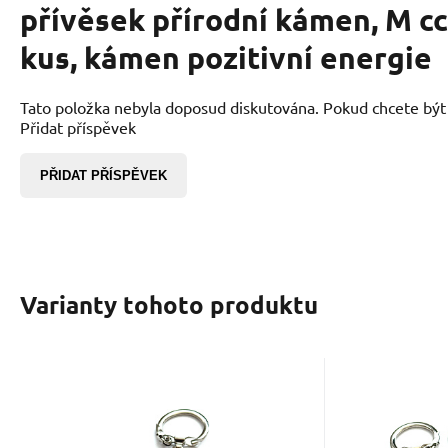
přívěsek přírodní kámen, M cc
kus, kámen pozitivní energie
Tato položka nebyla doposud diskutována. Pokud chcete být p
Přidat příspěvek
PŘIDAT PŘÍSPĚVEK
Varianty tohoto produktu
EAN:
Kód dod.:
Kód:
2000000008844
2402396
00185929
EAN:
Kód 
K
Skladem
163
Kč
Mokaite Troml
Jaspis
přívěsek klíčenka
přívě
Jaspis ti pomůže vypnout
Jaspis ti 