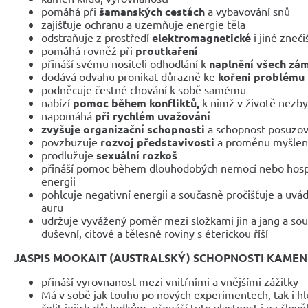
pomáhá při
šamanských cestách
a vybavování snů
zajišťuje ochranu a uzemňuje energie těla
odstraňuje z prostředí
elektromagnetické
i jiné zneč
pomáhá rovněž při
proutkaření
přináší svému nositeli odhodlání k
naplnění všech zá
dodává odvahu pronikat důrazně ke
kořeni problému
podněcuje čestné chování k sobě samému
nabízí
pomoc během konfliktů,
k nimž v životě nezby
napomáhá
při rychlém uvažování
zvyšuje organizační schopnosti
a schopnost posuzova
povzbuzuje
rozvoj představivosti
a proměnu myšlene
prodlužuje
sexuální rozkoš
přináší pomoc během dlouhodobých nemocí nebo hospi
energii
pohlcuje negativní energii a současně pročišťuje a uvá
auru
udržuje vyvážený poměr mezi složkami jin a jang a sou
duševní, citové a tělesné roviny s éterickou říší
JASPIS MOOKAIT (AUSTRALSKÝ) SCHOPNOSTI KAMEN
přináší vyrovnanost mezi vnitřními a vnějšími zážitky
Má v sobě jak touhu po nových experimentech, tak i hl
čelit jejich důsledkům, přenáší tuto vlastnost i na člově