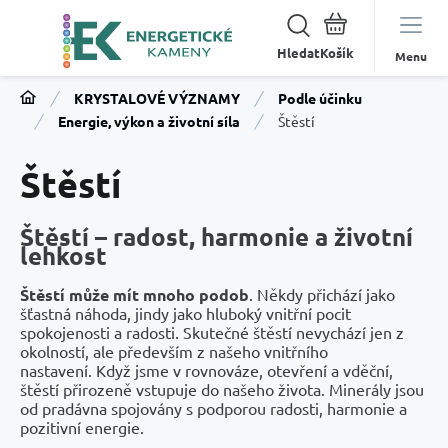
Hledat
Menu
KRYSTALOVÉ VÝZNAMY
Podle účinku
Energie, výkon a životní síla
Štěstí
Štěstí
Štěstí – radost, harmonie a životní
lehkost
Štěstí může mít mnoho podob
. Někdy přichází jako
šťastná náhoda, jindy jako hluboký vnitřní pocit
spokojenosti a radosti. Skutečné štěstí nevychází jen z
okolností, ale především z našeho vnitřního
nastavení. Když jsme v rovnováze, otevření a vděční,
štěstí přirozeně vstupuje do našeho života. Minerály jsou
od pradávna spojovány s podporou radosti, harmonie a
pozitivní energie.