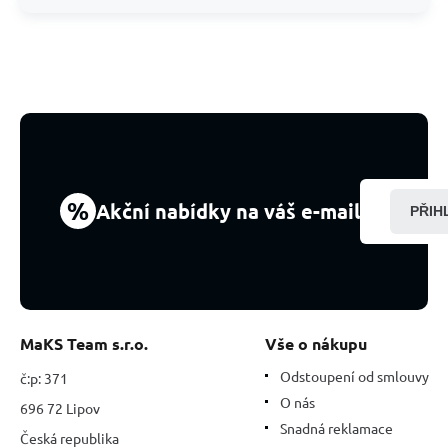
%
Akční nabídky na váš e-mail
PŘIH
MaKS Team s.r.o.
Vše o nákupu
Odstoupení od smlouvy
č:p: 371
O nás
696 72 Lipov
Snadná reklamace
Česká republika