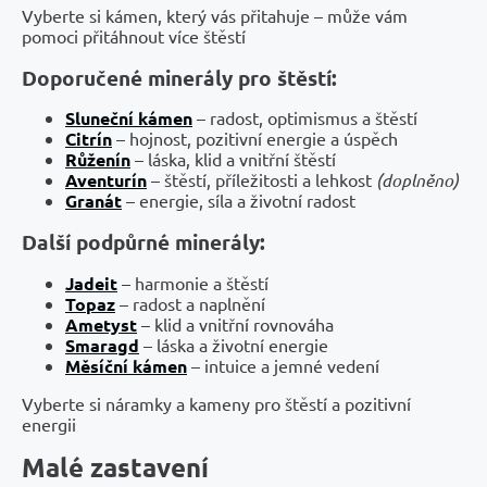
Vyberte si kámen, který vás přitahuje – může vám
pomoci přitáhnout více štěstí
Doporučené minerály pro štěstí:
Sluneční kámen
– radost, optimismus a štěstí
Citrín
– hojnost, pozitivní energie a úspěch
Růženín
– láska, klid a vnitřní štěstí
Aventurín
– štěstí, příležitosti a lehkost
(doplněno)
Granát
– energie, síla a životní radost
Další podpůrné minerály:
Jadeit
– harmonie a štěstí
Topaz
– radost a naplnění
Ametyst
– klid a vnitřní rovnováha
Smaragd
– láska a životní energie
Měsíční kámen
– intuice a jemné vedení
Vyberte si náramky a kameny pro štěstí a pozitivní
energii
Malé zastavení