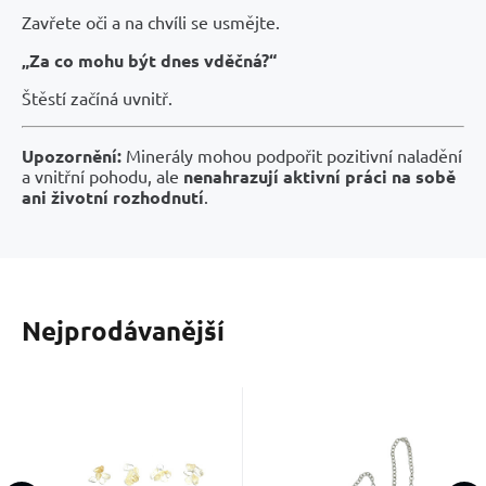
Zavřete oči a na chvíli se usmějte.
„Za co mohu být dnes vděčná?“
Štěstí začíná uvnitř.
Upozornění:
Minerály mohou podpořit pozitivní naladění
a vnitřní pohodu, ale
nenahrazují aktivní práci na sobě
ani životní rozhodnutí
.
Nejprodávanější
Kód dod.:
Kód:
EAN:
2300587
00112345
Kód:
2301738
Skladem
Skladem
19
Kč
265
Kč
Citrín
Růženin
2000000879604
přírodní
kyvadlo
Citrín dodává
Pomáhá zjemnit