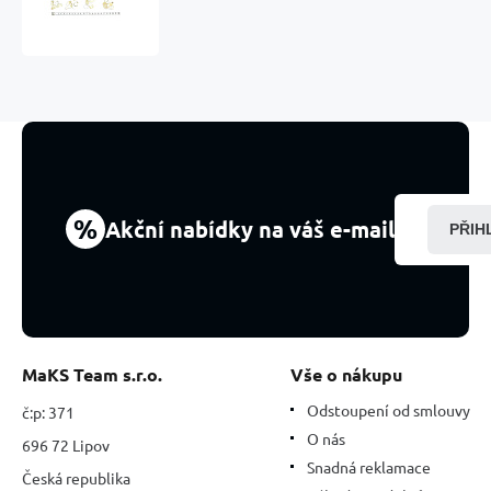
kamínek,
velikost
S
5
kusů,
kámen
hojnosti,
úspěchu
%
Akční nabídky na váš e-mail
PŘIH
MaKS Team s.r.o.
Vše o nákupu
Odstoupení od smlouvy
č:p: 371
O nás
696 72 Lipov
Snadná reklamace
Česká republika