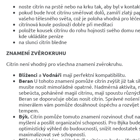
noste citrín na prstě nebo na krku tak, aby byl v kontak
pokud bude hrot citrínu směřovat dolů, zamíří zlatý pa
vašeho tělesného světa, což je poloha vhodná pro léče
citrínová koule poslouží dobře při meditaci
položte kousek citrínu do rohu hojnosti svého domu n
kde ukládáte peníze
na slunci citrín bledne
ZNAMENÍ ZVĚROKRUHU
Citrin není vhodný pro všechna znamení zvěrokruhu.
Blíženci
a
Vodnáři
mají perfektní kompatibilitu.
Beran
U tohoto znamení pomůže citrin zvýšit již tak sil
musíte nosit mimořádně opatrně. Nadměrná aktivita, 
sebeúcta, poháněné magií citrinu, mají spoustu různých 
Beran se doporučuje občas nosit citrin. Správné nošen
minerálem vám pomůže dosáhnout úspěchu a rozvíjet 
tempem.
Býk.
Citrin pomůže tomuto znamení rozvinout chuť na k
myšlení a posílit organizační schopnosti. Pro Býka bude
optimistický výhled do budoucnosti, snížit nedostatek
maximalizovat své schopnosti.
V úzkém „přátelství“ s citrinem budou šťastní p