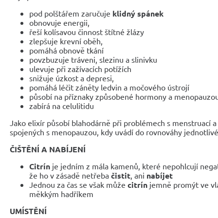
pod polštářem zaručuje
klidný spánek
obnovuje energii,
řeší kolísavou činnost štítné žlázy
zlepšuje krevní oběh,
pomáhá obnově tkání
povzbuzuje tráveni, slezinu a slinivku
ulevuje při zažívacích potížích
snižuje úzkost a depresi,
pomáhá léčit záněty ledvin a močového ústrojí
působí na příznaky způsobené hormony a menopauzo
zabírá na celulitidu
Jako elixír působí blahodárně při problémech s menstruací
spojených s menopauzou, kdy uvádí do rovnováhy jednotliv
ČIŠTĚNÍ A NABÍJENÍ
Citrín
je jedním z mála kamenů, které nepohlcují negat
že ho v zásadě netřeba
čistit
, ani
nabíjet
Jednou za čas se však může
citrín
jemně promýt ve vla
měkkým hadříkem
UMÍSTĚNÍ