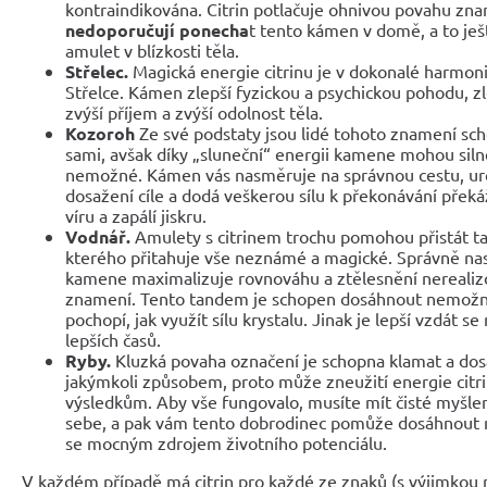
kontraindikována. Citrin potlačuje ohnivou povahu zna
nedoporučují ponecha
t tento kámen v domě, a to ješ
amulet v blízkosti těla.
Střelec.
Magická energie citrinu je v dokonalé harmo
Střelce. Kámen zlepší fyzickou a psychickou pohodu, zl
zvýší příjem a zvýší odolnost těla.
Kozoroh
Ze své podstaty jsou lidé tohoto znamení sc
sami, avšak díky „sluneční“ energii kamene mohou sil
nemožné. Kámen vás nasměruje na správnou cestu, urč
dosažení cíle a dodá veškerou sílu k překonávání překáž
víru a zapálí jiskru.
Vodnář.
Amulety s citrinem trochu pomohou přistát 
kterého přitahuje vše neznámé a magické. Správně n
kamene maximalizuje rovnováhu a ztělesnění nereali
znamení. Tento tandem je schopen dosáhnout nemožné
pochopí, jak využít sílu krystalu. Jinak je lepší vzdát 
lepších časů.
Ryby.
Kluzká povaha označení je schopna klamat a dos
jakýmkoli způsobem, proto může zneužití energie cit
výsledkům. Aby vše fungovalo, musíte mít čisté myšlen
sebe, a pak vám tento dobrodinec pomůže dosáhnout n
se mocným zdrojem životního potenciálu.
V každém případě má citrin pro každé ze znaků (s výjimkou