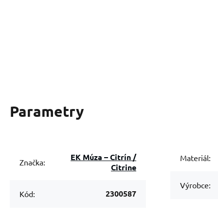
Parametry
EK Múza – Citrín /
Materiál:
Značka:
Citrine
Výrobce:
2300587
Kód: