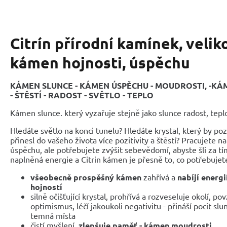
Citrín přírodní kamínek, veliko
kámen hojnosti, úspěchu
KÁMEN SLUNCE - KÁMEN ÚSPĚCHU - MOUDROSTI, -K
- ŠTĚSTÍ - RADOST - SVĚTLO - TEPLO
Kámen slunce. který vyzařuje stejně jako slunce radost, teplo
Hledáte světlo na konci tunelu? Hledáte krystal, který by po
přinesl do vašeho života více pozitivity a štěstí? Pracujete na
úspěchu, ale potřebujete zvýšit sebevědomí, abyste šli za t
naplněná energie a Citrin kámen je přesně to, co potřebujet
všeobecně prospěšný kámen
zahřívá a
nabíjí energi
hojností
silně očišťující krystal, prohřívá a rozveseluje okolí, p
optimismus, léčí jakoukoli negativitu - přináší pocit slu
temná místa
čistí myšlení,
zlepšuje paměť - kámen moudrosti