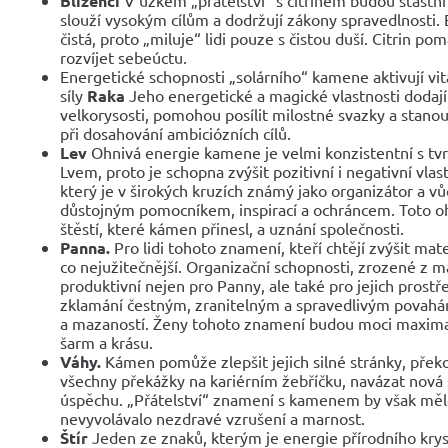
Blíženci
slouží vysokým cílům a dodržují zákony spravedlnosti. 
čistá, proto „miluje“ lidi pouze s čistou duší. Citrin pom
rozvíjet sebeúctu.
Energetické schopnosti „solárního“ kamene aktivují vit
síly
Raka
Jeho energetické a magické vlastnosti dodaj
velkorysosti, pomohou posílit milostné svazky a stano
při dosahování ambiciózních cílů.
Lev
Ohnivá energie kamene je velmi konzistentní s t
Lvem, proto je schopna zvýšit pozitivní i negativní vlas
který je v širokých kruzích známý jako organizátor a vů
důstojným pomocníkem, inspirací a ochráncem. Toto oh
štěstí, které kámen přinesl, a uznání společnosti.
Panna.
Pro lidi tohoto znamení, kteří chtějí zvýšit mat
co nejužitečnější. Organizační schopnosti, zrozené z
produktivní nejen pro Panny, ale také pro jejich prostř
zklamání čestným, zranitelným a spravedlivým povahá
a mazaností. Ženy tohoto znamení budou moci maximal
šarm a krásu.
Váhy.
Kámen pomůže zlepšit jejich silné stránky, překo
všechny překážky na kariérním žebříčku, navázat nová
úspěchu. „Přátelství“ znamení s kamenem by však měl
nevyvolávalo nezdravé vzrušení a marnost.
Štír
Jeden ze znaků, kterým je energie přírodního krys