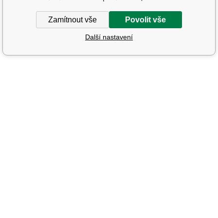
Zamítnout vše
Povolit vše
Další nastavení