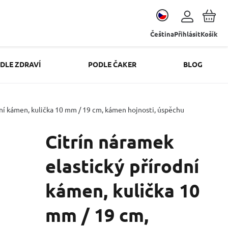
Čeština
Přihlásit
Košík
DLE ZDRAVÍ
PODLE ČAKER
BLOG
dní kámen, kulička 10 mm / 19 cm, kámen hojnosti, úspěchu
Citrín náramek
elastický přírodní
kámen, kulička 10
mm / 19 cm,