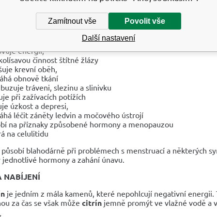
NÍ ÚČINKY
Zamítnout vše
Povolit vše
 potíže se srdcem, ledvinami, játry a žaludkem je pro vás Citri
Další nastavení
polštářem zaručuje
klidný spánek
vuje energii,
 kolísavou činnost štítné žlázy
šuje krevní oběh,
há obnově tkání
buzuje tráveni, slezinu a slinivku
uje při zažívacích potížích
uje úzkost a depresi,
há léčit záněty ledvin a močového ústrojí
bí na příznaky způsobené hormony a menopauzou
rá na celulitidu
ír působí blahodárně při problémech s menstruací a některých
 jednotlivé hormony a zahání únavu.
A NABÍJENÍ
ín
je jedním z mála kamenů, které nepohlcují negativní energii
ou za čas se však může
citrín
jemně promýt ve vlažné vodě a 