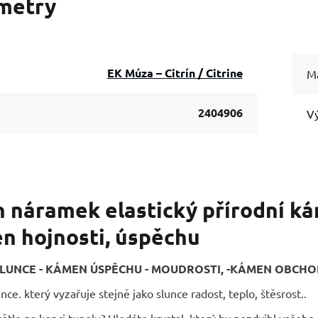
metry
EK Múza – Citrín / Citrine
Ma
2404906
Vý
n náramek elastický přírodní ká
n hojnosti, úspěchu
LUNCE - KÁMEN ÚSPĚCHU - MOUDROSTI, -KÁMEN OBCHODN
ce. který vyzařuje stejně jako slunce radost, teplo, štěsrost..
ětlo na konci tunelu? Hledáte krystal, který by pozdvihl vašeho 