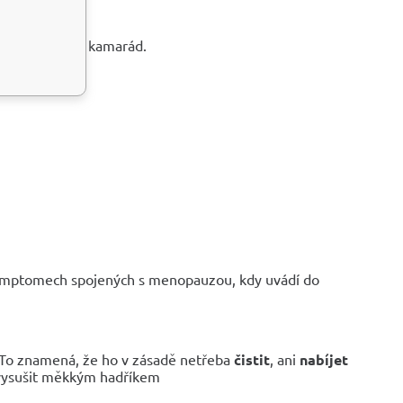
n ten nejlepší kamarád.
 symptomech spojených s menopauzou, kdy uvádí do
. To znamená, že ho v zásadě netřeba
čistit
, ani
nabíjet
vysušit měkkým hadříkem