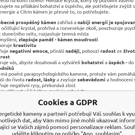
acujete na přilákání bohatství a úspěchu, ale potřebujete zvýšit
nergie a Citrin kámen je přesně to, co potřebujete.
obecně prospěšný kámen
zahřívá a
nabíjí energií je
spojovan
ě očišťující krystal, prohřívá a rozveseluje okolí, povzbuzuje psyc
t slunečního svitu, rozjasňuje temná místa
í myšlení,
zlepšuje paměť - kámen moudrosti
poruje
kreativitu
ňuje
negativní emoce,
přináší
naději,
pobouzí
radost
ze
život
rost
iruje vás, abyste dosahovali a vytvářeli
bohatství
a
úspěch -
do
odníků
 má pověst parapsychologického kamene, protože vám pomáhá vn
áší do řivota
radost, lásky
a zvyšuje
sebevědomí
a hodnocení
ňuje negativní rysy, překonává zlost
uje citlivost vůči kritice, zvyšuje sebeúctu
 čakry
Cookies a GDPR
čný postoj kultivuje energii, která je plodná pro růst. Energizuj
 a vytrvalost. Citrín je jeden z mála kamenů, který negativní en
ergetické kameny a partneři potřebují Váš souhlas k využ
větlo, takže duch je otevřený pozitivním možnostem.
notlivých dat, aby Vám mimo jiné mohli ukazovat infor
ající se Vašich zájmů pomocí personalizace reklam. Sou
ámý jako
„Kámen obchodníka“,
podle legend
přitahovat bohatst
udělíte kliknutím na políčko "Ano, souhlasím".