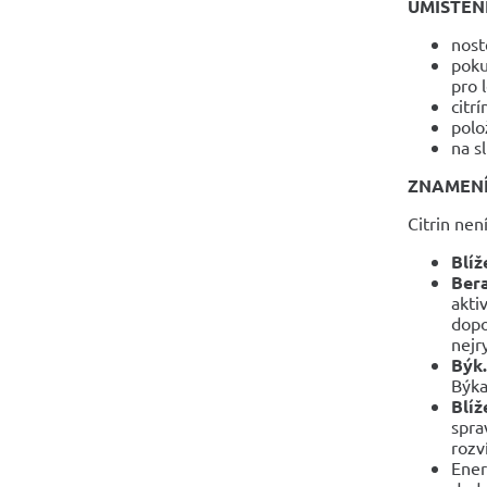
UMÍSTĚN
nost
poku
pro 
citr
polo
na s
ZNAMEN
Citrin ne
Blíž
Ber
akti
dopo
nejr
Býk.
Býka
Blíž
spra
rozv
Ener