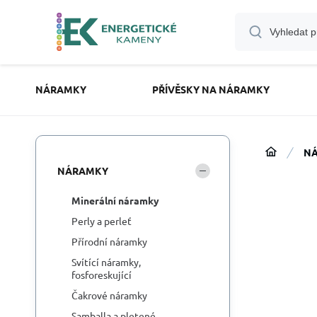
NÁRAMKY
PŘÍVĚSKY NA NÁRAMKY
N
NÁRAMKY
Minerální náramky
Perly a perleť
Přírodní náramky
Svítící náramky,
fosforeskující
Čakrové náramky
Samballa a pletené