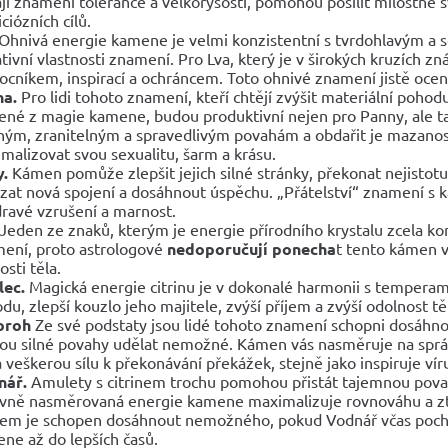
jí znamení tolerance a velkorysosti, pomohou posílit milostné 
ciózních cílů.
Ohnivá energie kamene je velmi konzistentní s tvrdohlavým a so
tivní vlastnosti znamení. Pro Lva, který je v širokých kruzích z
cníkem, inspirací a ochráncem. Toto ohnivé znamení jistě ocení 
na.
Pro lidi tohoto znamení, kteří chtějí zvýšit materiální pohodu
ené z magie kamene, budou produktivní nejen pro Panny, ale tak
ným, zranitelným a spravedlivým povahám a obdařit je mazano
malizovat svou sexualitu, šarm a krásu.
.
Kámen pomůže zlepšit jejich silné stránky, překonat nejistot
zat nová spojení a dosáhnout úspěchu. „Přátelství“ znamení s
ravé vzrušení a marnost.
Jeden ze znaků, kterým je energie přírodního krystalu zcela ko
ení, proto astrologové
nedoporučují ponecha
t tento kámen v
osti těla.
lec.
Magická energie citrinu je v dokonalé harmonii s temperam
du, zlepší kouzlo jeho majitele, zvýší příjem a zvýší odolnost tě
oroh
Ze své podstaty jsou lidé tohoto znamení schopni dosáhno
u silné povahy udělat nemožné. Kámen vás nasměruje na správn
 veškerou sílu k překonávání překážek, stejně jako inspiruje víru 
nář.
Amulety s citrinem trochu pomohou přistát tajemnou pova
vně nasměrovaná energie kamene maximalizuje rovnováhu a zt
em je schopen dosáhnout nemožného, ​​pokud Vodnář včas pochopí,
ne až do lepších časů.