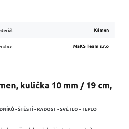
Kámen
teriál:
MaKS Team s.r.o
robce:
men, kulička 10 mm / 19 cm,
ÍKŮ - ŠTĚSTÍ - RADOST - SVĚTLO - TEPLO
ducha a přinesl do vašeho života více pozitivity a