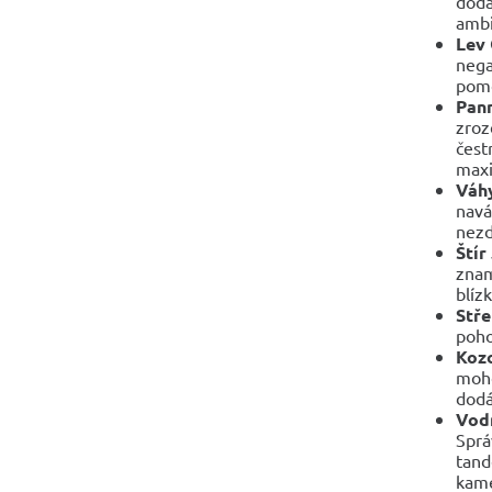
doda
ambi
Lev
nega
pomo
Pan
zroz
čest
maxi
Váhy
navá
nezd
Štír
znam
blízk
Stře
poho
Koz
moho
dodá
Vod
Sprá
tand
kame