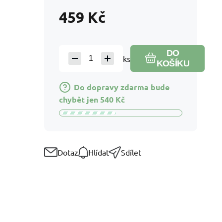
459
Kč
DO
ks
KOŠÍKU
Do dopravy zdarma bude
chybět jen
540
Kč
Dotaz
Hlídat
Sdílet