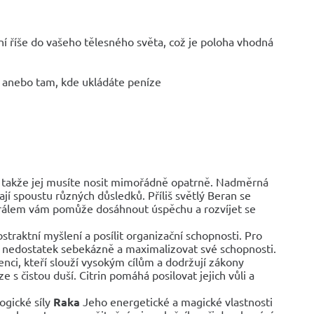
ní říše do vašeho tělesného světa, což je poloha vhodná
e anebo tam, kde ukládáte peníze
l, takže jej musíte nosit mimořádně opatrně. Nadměrná
jí spoustu různých důsledků. Příliš světlý Beran se
nerálem vám pomůže dosáhnout úspěchu a rozvíjet se
traktní myšlení a posílit organizační schopnosti. Pro
it nedostatek sebekázně a maximalizovat své schopnosti.
enci, kteří slouží vysokým cílům a dodržují zákony
ze s čistou duší. Citrin pomáhá posilovat jejich vůli a
ogické síly
Raka
Jeho energetické a magické vlastnosti