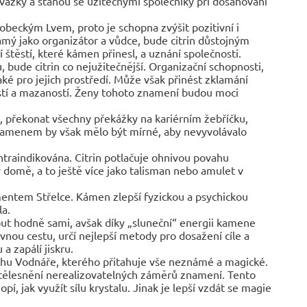
svazky a stanou se užitečnými společníky při dosahování
beckým Lvem, proto je schopna zvýšit pozitivní i
námý jako organizátor a vůdce, bude citrin důstojným
štěstí, které kámen přinesl, a uznání společnosti.
, bude citrin co nejužitečnější. Organizační schopnosti,
é pro jejich prostředí. Může však přinést zklamání
stí a mazaností. Ženy tohoto znamení budou moci
u, překonat všechny překážky na kariérním žebříčku,
 kamenem by však mělo být mírné, aby nevyvolávalo
ntraindikována. Citrin potlačuje ohnivou povahu
 domě, a to ještě více jako talisman nebo amulet v
entem Střelce. Kámen zlepší fyzickou a psychickou
la.
ut hodně sami, avšak díky „sluneční“ energii kamene
ou cestu, určí nejlepší metody pro dosažení cíle a
a zapálí jiskru.
hu Vodnáře, kterého přitahuje vše neznámé a magické.
ělesnění nerealizovatelných záměrů znamení. Tento
 jak využít sílu krystalu. Jinak je lepší vzdát se magie