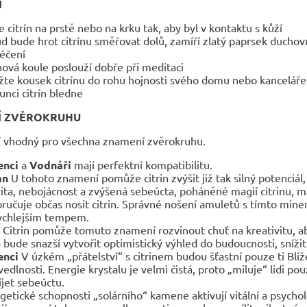
Í
e citrín na prstě nebo na krku tak, aby byl v kontaktu s kůží
d bude hrot citrínu směřovat dolů, zamíří zlatý paprsek duchov
léčení
ínová koule poslouží dobře při meditaci
žte kousek citrínu do rohu hojnosti svého domu nebo kancelář
lunci citrín bledne
Í ZVĚROKRUHU
ní vhodný pro všechna znamení zvěrokruhu.
enci
a
Vodnáři
mají perfektní kompatibilitu.
an
U tohoto znamení pomůže citrin zvýšit již tak silný potenciá
vita, nebojácnost a zvýšená sebeúcta, poháněné magií citrinu, ma
ručuje občas nosit citrin. Správné nošení amuletů s tímto mi
ychlejším tempem.
Citrin pomůže tomuto znamení rozvinout chuť na kreativitu, abs
 bude snazší vytvořit optimistický výhled do budoucnosti, sníž
enci
V úzkém „přátelství“ s citrinem budou šťastní pouze ti Blíž
vedlnosti. Energie krystalu je velmi čistá, proto „miluje“ lidi pou
íjet sebeúctu.
getické schopnosti „solárního“ kamene aktivují vitální a psychol