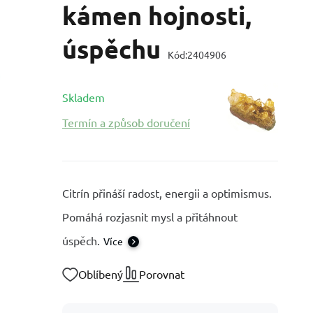
kámen hojnosti,
úspěchu
Kód:
2404906
Skladem
Termín a způsob doručení
Citrín přináší radost, energii a optimismus.
Pomáhá rozjasnit mysl a přitáhnout
úspěch.
Více
Oblíbený
Porovnat