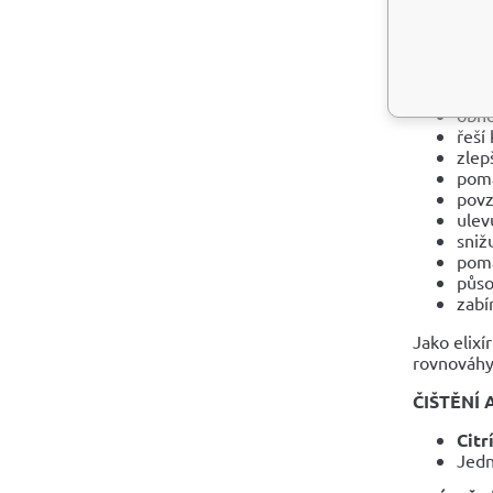
ZDRAVOT
Pokud máte
pod 
obno
řeší
zlep
pomá
povz
ulev
sniž
pomá
půso
zabí
Jako elix
rovnováhy
ČIŠTĚNÍ 
Citr
Jedn