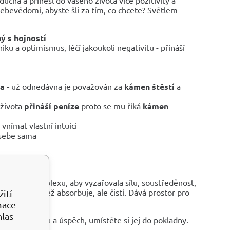
 sebevědomí, abyste šli za tím, co chcete? Světlem
ý s hojností
hiku a optimismus, léčí jakoukoli negativitu - přináší
a -
už odnedávna je považován za
kámen
štěstí
a
 života
přináší peníze
proto se mu říká
kámen
ímat vlastní intuici
 sebe sama
e čakru solar plexu, aby vyzařovala sílu, soustředěnost,
ergii spíše než absorbuje, ale čistí. Dává prostor pro
ití
mace
hlas
ví, prosperitu a úspěch, umístěte si jej
do pokladny.