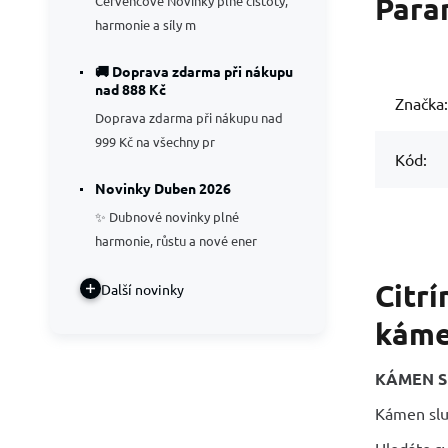
Para
Červencové Novinky plné čistoty,
harmonie a síly m
🚚 Doprava zdarma při nákupu
nad 888 Kč
Značka:
Doprava zdarma při nákupu nad
999 Kč na všechny pr
Kód:
Novinky Duben 2026
✨ Dubnové novinky plné
harmonie, růstu a nové ener
Citrí
Další novinky
káme
KÁMEN S
Kámen slun
Hledáte sv