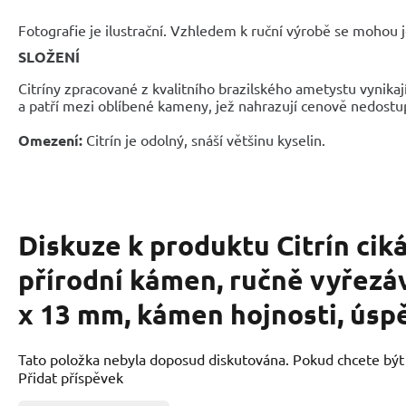
Fotografie je ilustrační. Vzhledem k ruční výrobě se mohou je
SLOŽENÍ
Citríny zpracované z kvalitního brazilského ametystu vynika
a patří mezi oblíbené kameny, jež nahrazují cenově nedostup
Omezení:
Citrín je odolný, snáší většinu kyselin.
Diskuze k produktu
Citrín cik
přírodní kámen, ručně vyřezá
x 13 mm, kámen hojnosti, úsp
Tato položka nebyla doposud diskutována. Pokud chcete být p
Přidat příspěvek