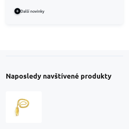
Další novinky
Naposledy navštívené produkty
Citrín
cikáda
přívěsek
přírodní
kámen,