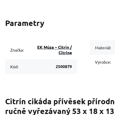
Parametry
EK Múza – Citrín /
Materiál:
Značka:
Citrine
Výrobce:
2500879
Kód:
Citrín cikáda přívěsek přírod
ručně vyřezávaný 53 x 18 x 1