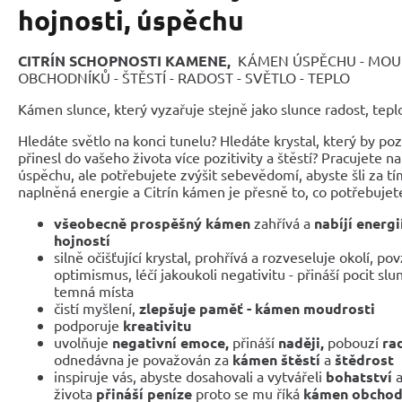
hojnosti, úspěchu
CITRÍN SCHOPNOSTI KAMENE,
KÁMEN ÚSPĚCHU - MOU
OBCHODNÍKŮ - ŠTĚSTÍ - RADOST - SVĚTLO - TEPLO
Kámen slunce, který vyzařuje stejně jako slunce radost, teplo
Hledáte světlo na konci tunelu? Hledáte krystal, který by po
přinesl do vašeho života více pozitivity a štěstí? Pracujete na
úspěchu, ale potřebujete zvýšit sebevědomí, abyste šli za t
naplněná energie a Citrín kámen je přesně to, co potřebujet
všeobecně prospěšný kámen
zahřívá a
nabíjí energi
hojností
silně očišťující krystal, prohřívá a rozveseluje okolí, p
optimismus, léčí jakoukoli negativitu - přináší pocit slu
temná místa
čistí myšlení,
zlepšuje paměť - kámen moudrosti
podporuje
kreativitu
uvolňuje
negativní emoce,
přináší
naději,
pobouzí
ra
odnedávna je považován za
kámen
štěstí
a
štědrost
inspiruje vás, abyste dosahovali a vytvářeli
bohatství
života
přináší peníze
proto se mu říká
kámen obchod