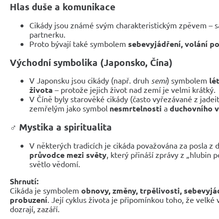
Hlas duše a komunikace
Cikády jsou známé svým charakteristickým zpěvem – sam
partnerku.
Proto bývají také symbolem
sebevyjádření, volání po
Východní symbolika (Japonsko, Čína)
V Japonsku jsou cikády (např. druh
semi
) symbolem
lé
života
– protože jejich život nad zemí je velmi krátký.
V Číně byly starověké cikády (často vyřezávané z jadei
zemřelým jako symbol
nesmrtelnosti
a
duchovního 
‍♂️
Mystika a spiritualita
V některých tradicích je cikáda považována za posla z 
průvodce mezi světy
, který přináší zprávy z „hlubin
světlo vědomí.
Shrnutí:
Cikáda je symbolem
obnovy, změny, trpělivosti, sebevyjád
probuzení
. Její cyklus života je připomínkou toho, že velké 
dozrají, zazáří.