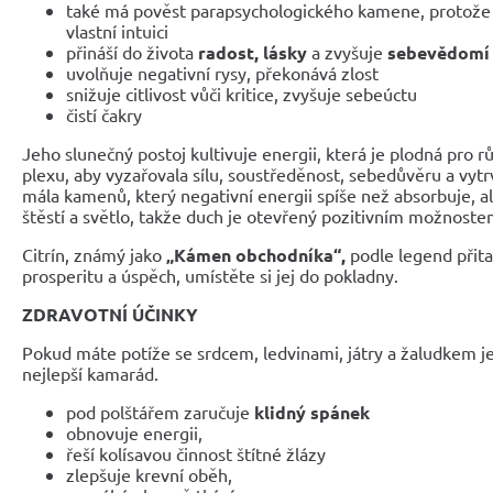
také má pověst parapsychologického kamene, protož
vlastní intuici
přináší do života
radost, lásky
a zvyšuje
sebevědomí
uvolňuje negativní rysy, překonává zlost
snižuje citlivost vůči kritice, zvyšuje sebeúctu
čistí čakry
Jeho slunečný postoj kultivuje energii, která je plodná pro rů
plexu, aby vyzařovala sílu, soustředěnost, sebedůvěru a vytrv
mála kamenů, který negativní energii spíše než absorbuje, ale
štěstí a světlo, takže duch je otevřený pozitivním možnoste
Citrín, známý jako
„Kámen obchodníka“,
podle legend
přit
prosperitu a úspěch, umístěte si jej
do pokladny.
ZDRAVOTNÍ ÚČINKY
Pokud máte potíže se srdcem, ledvinami, játry a žaludkem je 
nejlepší kamarád.
pod polštářem zaručuje
klidný spánek
obnovuje energii,
řeší kolísavou činnost štítné žlázy
zlepšuje krevní oběh,