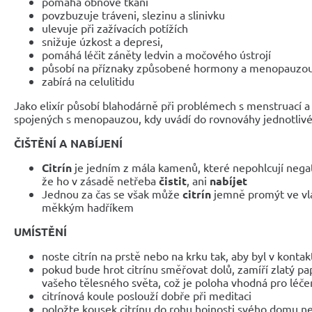
pomáhá obnově tkání
povzbuzuje tráveni, slezinu a slinivku
ulevuje při zažívacích potížích
snižuje úzkost a depresi,
pomáhá léčit záněty ledvin a močového ústrojí
působí na příznaky způsobené hormony a menopauzo
zabírá na celulitidu
Jako elixír působí blahodárně při problémech s menstruací
spojených s menopauzou, kdy uvádí do rovnováhy jednotliv
ČIŠTĚNÍ A NABÍJENÍ
Citrín
je jedním z mála kamenů, které nepohlcují negat
že ho v zásadě netřeba
čistit
, ani
nabíjet
Jednou za čas se však může
citrín
jemně promýt ve vla
měkkým hadříkem
UMÍSTĚNÍ
noste citrín na prstě nebo na krku tak, aby byl v kontak
pokud bude hrot citrínu směřovat dolů, zamíří zlatý pa
vašeho tělesného světa, což je poloha vhodná pro léče
citrínová koule poslouží dobře při meditaci
položte kousek citrínu do rohu hojnosti svého domu n