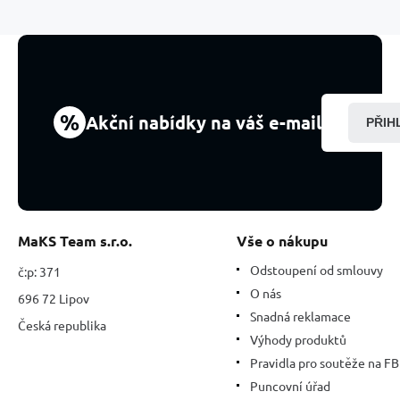
ručně
vyřezávaný
53
x
18
x
13
%
Akční nabídky na váš e-mail
PŘIH
mm,
kámen
hojnosti,
úspěchu
MaKS Team s.r.o.
Vše o nákupu
Odstoupení od smlouvy
č:p: 371
O nás
696 72 Lipov
Snadná reklamace
Česká republika
Výhody produktů
Pravidla pro soutěže na FB
Puncovní úřad