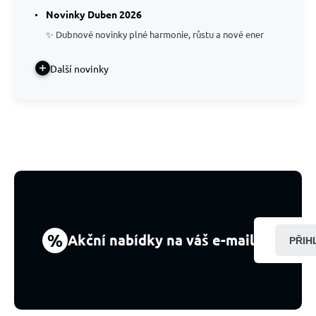
Novinky Duben 2026
✨ Dubnové novinky plné harmonie, růstu a nové ener
Další novinky
%
Akční nabídky na váš e-mail
PŘIH