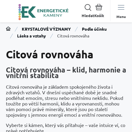
Hledat
Menu
KRYSTALOVÉ VÝZNAMY
Podle účinku
Láska a vztahy
Citová rovnováha
Citová rovnováha
Citová rovnováha – klid, harmonie a
vnitřní stabilita
Citová rovnováha je základem spokojeného života i
zdravých vztahů. V dnešní uspěchané době je snadné
podléhat emocím, stresu nebo vnitřnímu neklidu. Pokud
toužíte po větší harmonii, klidu a vyrovnanosti, mohou
vám pomoci právě minerály, které jsou po staletí
spojovány s jemnou energií emocí a vnitřní rovnováhou.
Vyberte si kámen, který vás přitahuje – vaše intuice ví, co
právě potřebujete