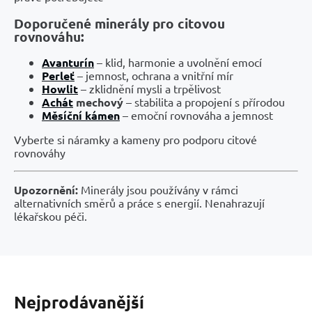
Doporučené minerály pro citovou
rovnováhu:
Avanturín
– klid, harmonie a uvolnění emocí
Perleť
– jemnost, ochrana a vnitřní mír
Howlit
– zklidnění mysli a trpělivost
Achát
mechový
– stabilita a propojení s přírodou
Měsíční kámen
– emoční rovnováha a jemnost
Vyberte si náramky a kameny pro podporu citové
rovnováhy
Upozornění:
Minerály jsou používány v rámci
alternativních směrů a práce s energií. Nenahrazují
lékařskou péči.
Nejprodávanější