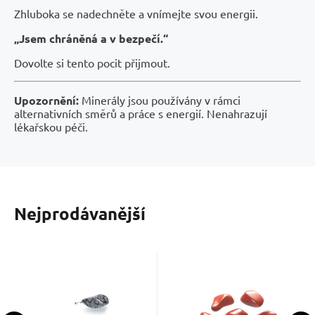
Zhluboka se nadechněte a vnímejte svou energii.
„Jsem chráněná a v bezpečí.“
Dovolte si tento pocit přijmout.
Upozornění:
Minerály jsou používány v rámci
alternativních směrů a práce s energií. Nenahrazují
lékařskou péči.
Nejprodávanější
Kód dod.:
Kód:
EAN:
2207615
00155502
Kód dod.:
Kód:
EAN:
2300300
00117623
Skladem
Skladem
117
Kč
26
Kč
Obsidian
Jaspis
2000000877266
2000000005263
vločkový
červený
Chrání před
Máš pocit, že jsi