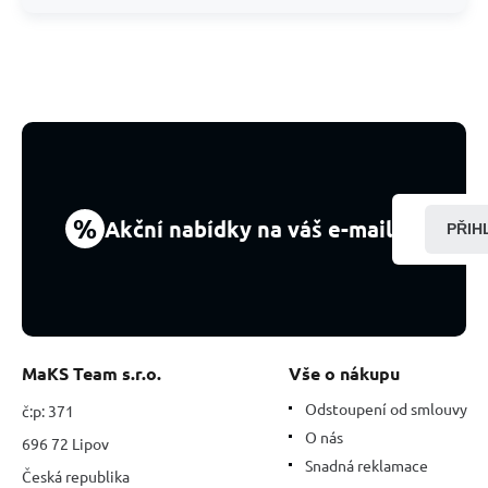
%
Akční nabídky na váš e-mail
PŘIH
MaKS Team s.r.o.
Vše o nákupu
Odstoupení od smlouvy
č:p: 371
O nás
696 72 Lipov
Snadná reklamace
Česká republika