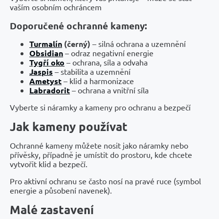
vaším osobním ochráncem
Doporučené ochranné kameny:
Turmalín
(černý)
– silná ochrana a uzemnění
Obsidian
– odraz negativní energie
Tygří oko
– ochrana, síla a odvaha
Jaspis
– stabilita a uzemnění
Ametyst
– klid a harmonizace
Labradorit
– ochrana a vnitřní síla
Vyberte si náramky a kameny pro ochranu a bezpečí
Jak kameny používat
Ochranné kameny můžete nosit jako náramky nebo
přívěsky, případně je umístit do prostoru, kde chcete
vytvořit klid a bezpečí.
Pro aktivní ochranu se často nosí na pravé ruce (symbol
energie a působení navenek).
Malé zastavení