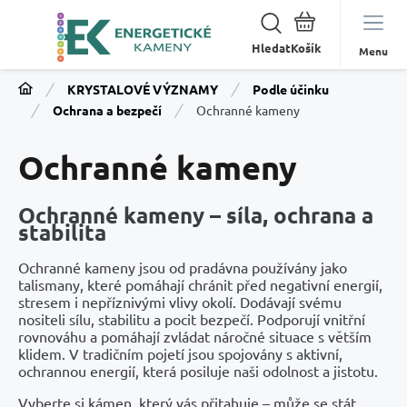
Hledat
Menu
KRYSTALOVÉ VÝZNAMY
Podle účinku
Ochrana a bezpečí
Ochranné kameny
Ochranné kameny
Ochranné kameny – síla, ochrana a
stabilita
Ochranné kameny jsou od pradávna používány jako
talismany, které pomáhají chránit před negativní energií,
stresem i nepříznivými vlivy okolí. Dodávají svému
nositeli sílu, stabilitu a pocit bezpečí. Podporují vnitřní
rovnováhu a pomáhají zvládat náročné situace s větším
klidem. V tradičním pojetí jsou spojovány s aktivní,
ochrannou energií, která posiluje naši odolnost a jistotu.
Vyberte si kámen, který vás přitahuje – může se stát