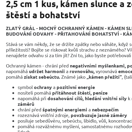
2,5 cm 1 kus, kámen slunce a 
štěstí a bohatství
ZLATÝ GRÁL - MOCNÝ OCHRANNÝ KÁMEN - KÁMEN SLUN
BUDOVÁNÍ ODVAHY - PŘITAHOVÁNÍ BOHATSTVÍ - KÁ
Stává se vám někdy, že se držíte zpátky nebo váháte, když s
příležitosti? Bojíte se riskovat kvůli strachu z neznámého? Ví
nenajdete odvahu si za tím jít? Zní to, jako byste potřebovali
Ochranný kámen - chrání před
negativními myšlenkami,
po
napomáhá
udržet harmonii
a
rovnováhu,
vyrovnává
emoce,
pomáhá
získat sebeúctu.
Známé jako
„kámen přežití“
, (ta
symbol
ochrany
a
pozitivní energie
nositeli pomáhá
přitáhnout štěstí, peníze
napomáhá při
dosahování cílů,
hledání vnitřní síly
k 
záměrů
chrání před
špatnými energiemi
a
nebezpečím
rozeznává vnitřní zdroje,
povzbuzuje jasné záměry
posiluje sebedůvěru, sebeúctu, libidlo, vůli, koncentrac
pomáhá rozvážnému myšlení, samostatnému rozhodován
lidech