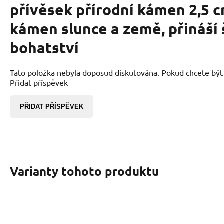
přívěsek přírodní kámen 2,5 c
kámen slunce a země, přináší 
bohatství
Tato položka nebyla doposud diskutována. Pokud chcete být p
Přidat příspěvek
PŘIDAT PŘÍSPĚVEK
Varianty tohoto produktu
Kód:
2201436
K
Skladem