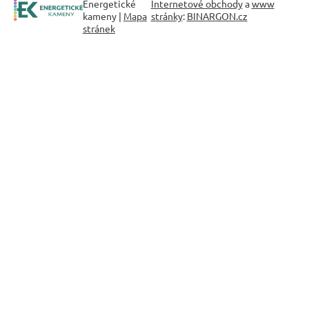
Energetické
Internetové obchody
a
www
kameny |
Mapa
stránky
:
BINARGON.cz
stránek