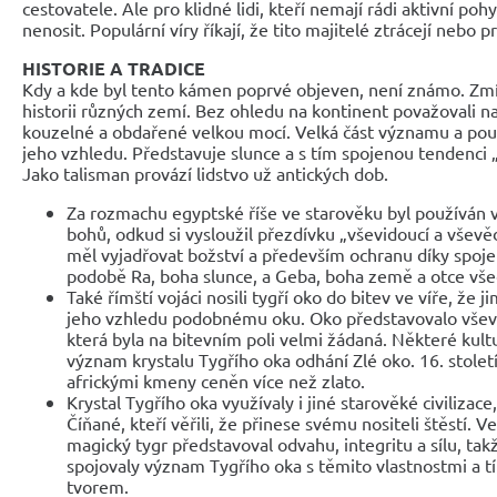
cestovatele. Ale pro klidné lidi, kteří nemají rádi aktivní pohy
nenosit. Populární víry říkají, že tito majitelé ztrácejí nebo 
HISTORIE A TRADICE
Kdy a kde byl tento kámen poprvé objeven, není známo. Zmí
historii různých zemí. Bez ohledu na kontinent považovali n
kouzelné a obdařené velkou mocí. Velká část významu a použ
jeho vzhledu. Představuje slunce a s tím spojenou tendenci 
Jako talisman provází lidstvo už antických dob.
Za rozmachu egyptské říše ve starověku byl používán 
bohů, odkud si vysloužil přezdívku „vševidoucí a vševě
měl vyjadřovat božství a především ochranu díky spojen
podobě Ra, boha slunce, a Geba, boha země a otce vš
Také římští vojáci nosili tygří oko do bitev ve víře, že j
jeho vzhledu podobnému oku. Oko představovalo vševid
která byla na bitevním poli velmi žádaná. Některé kult
význam krystalu Tygřího oka odhání Zlé oko. 16. stole
africkými kmeny ceněn více než zlato.
Krystal Tygřího oka využívaly i jiné starověké civilizace,
Číňané, kteří věřili, že přinese svému nositeli štěstí. 
magický tygr představoval odvahu, integritu a sílu, takž
spojovaly význam Tygřího oka s těmito vlastnostmi a 
tvorem.