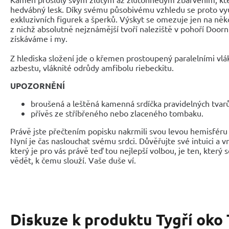
hedvábný lesk. Díky svému působivému vzhledu se proto vy
exkluzivních figurek a šperků. Výskyt se omezuje jen na něko
z nichž absolutně nejznámější tvoří naleziště v pohoří Door
získáváme i my.
Z hlediska složení jde o křemen prostoupený paralelními vlá
azbestu, vláknité odrůdy amfibolu riebeckitu.
UPOZORNĚNÍ
broušená a leštěná kamenná srdíčka pravidelných tva
přívěs ze stříbřeného nebo zlaceného tombaku.
Právě jste přečtením popisku nakrmili svou levou hemisféru 
Nyní je čas naslouchat svému srdci. Důvěřujte své intuici a 
který je pro vás právě teď tou nejlepší volbou, je ten, který 
vědět, k čemu slouží. Vaše duše ví.
Diskuze k produktu
Tygří oko