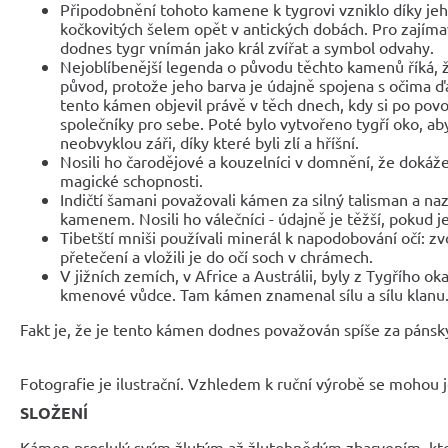
Připodobnění tohoto kamene k tygrovi vzniklo díky je
kočkovitých šelem opět v antických dobách. Pro zajímav
dodnes tygr vnímán jako král zvířat a symbol odvahy.
Nejoblíbenější legenda o původu těchto kamenů říká, 
původ, protože jeho barva je údajně spojena s očima ďá
tento kámen objevil právě v těch dnech, kdy si po povo
společníky pro sebe. Poté bylo vytvořeno tygří oko, aby
neobvyklou záři, díky které byli zlí a hříšní.
Nosili ho čarodějové a kouzelníci v domnění, že dokáže 
magické schopnosti.
Indičtí šamani považovali kámen za silný talisman a naz
kamenem. Nosili ho válečníci - údajně je těžší, pokud j
Tibetští mniši používali minerál k napodobování očí: zv
přetečení a vložili je do očí soch v chrámech.
V jižních zemích, v Africe a Austrálii, byly z Tygřího 
kmenové vůdce. Tam kámen znamenal sílu a sílu klanu
Fakt je, že je tento kámen dodnes považován spíše za pánsk
Fotografie je ilustrační. Vzhledem k ruční výrobě se mohou je
SLOŽENÍ
Kámen proslulý svým žlutým až žlutohnědým zbarvením, kte