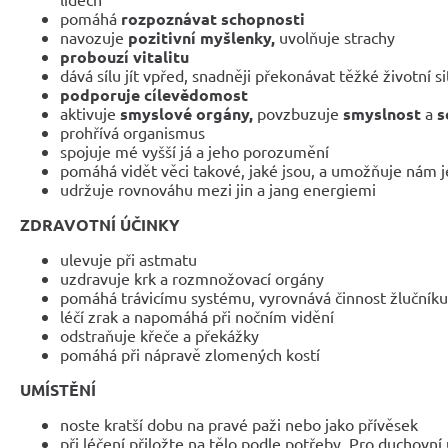
pomáhá
rozpoznávat schopnosti
navozuje
pozitivní myšlenky,
uvolňuje strachy
probouzí vitalitu
dává sílu jít vpřed, snadněji překonávat těžké životní s
podporuje cílevědomost
aktivuje
smyslové orgány,
povzbuzuje
smyslnost
a
s
prohřívá organismus
spojuje mé vyšší já a jeho porozumění
pomáhá vidět věci takové, jaké jsou, a umožňuje nám 
udržuje rovnováhu mezi jin a jang energiemi
ZDRAVOTNÍ ÚČINKY
ulevuje při astmatu
uzdravuje krk a rozmnožovací orgány
pomáhá trávicímu systému, vyrovnává činnost žlučníku 
léčí zrak a napomáhá při nočním vidění
odstraňuje křeče a překážky
pomáhá při nápravě zlomených kostí
UMÍSTĚNÍ
noste kratší dobu na pravé paži nebo jako přívěsek
při léčení přiložte na tělo podle potřeby. Pro duchovn