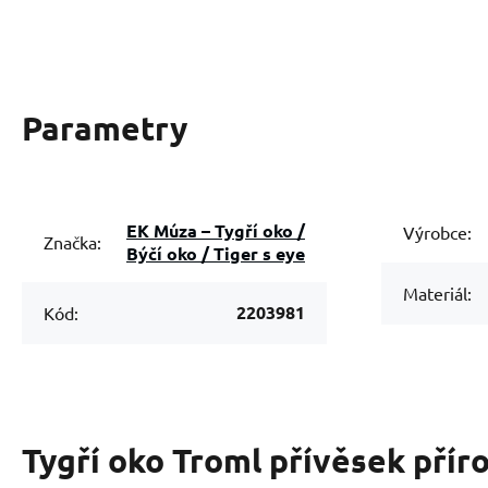
Parametry
EK Múza – Tygří oko /
Výrobce:
Značka:
Býčí oko / Tiger s eye
Materiál:
2203981
Kód:
Tygří oko Troml přívěsek pří