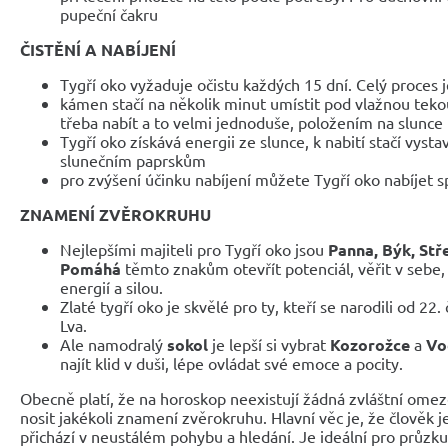
pupeční čakru
ČISTĚNÍ A NABÍJENÍ
Tygří oko vyžaduje očistu každých 15 dní. Celý proces
kámen stačí na několik minut umístit pod vlažnou teko
třeba nabít a to velmi jednoduše, položením na slunce
Tygří oko získává energii ze slunce, k nabití stačí vysta
slunečním paprskům
pro zvýšení účinku nabíjení můžete Tygří oko nabíjet s
ZNAMENÍ ZVĚROKRUHU
Nejlepšími majiteli pro Tygří oko jsou
Panna, Býk, Stř
Pomáhá
těmto znakům otevřít potenciál, věřit v sebe, 
energií a silou.
Zlaté tygří oko je skvělé pro ty, kteří se narodili od 22
Lva.
Ale namodralý
sokol
je lepší si vybrat
Kozorožce
a
Vo
najít klid v duši, lépe ovládat své emoce a pocity.
Obecně platí, že na horoskop neexistují žádná zvláštní om
nosit jakékoli znamení zvěrokruhu. Hlavní věc je, že člověk je
přichází v neustálém pohybu a hledání. Je ideální pro průzk