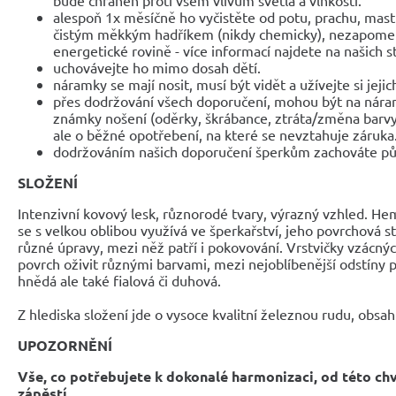
alespoň 1x měsíčně ho vyčistěte od potu, prachu, mast
čistým měkkým hadříkem (nikdy chemicky), nezapomeňte
energetické rovině - více informací najdete na našich 
uchovávejte ho mimo dosah dětí.
náramky se mají nosit, musí být vidět a užívejte si jejic
přes dodržování všech doporučení, mohou být na nár
známky nošení (oděrky, škrábance, ztráta/změna barvy
ale o běžné opotřebení, na které se nevztahuje záruka
dodržováním našich doporučení šperkům zachováte pů
SLOŽENÍ
Intenzivní kovový lesk, různorodé tvary, výrazný vzhled. Hem
se s velkou oblibou využívá ve šperkařství, jeho povrchová 
různé úpravy, mezi něž patří i pokovování. Vrstvičky vzácný
povrch oživit různými barvami, mezi nejoblíbenější odstíny p
hnědá ale také fialová či duhová.
Z hlediska složení jde o vysoce kvalitní železnou rudu, obsa
UPOZORNĚNÍ
Vše, co potřebujete k dokonalé harmonizaci, od této ch
zápěstí.