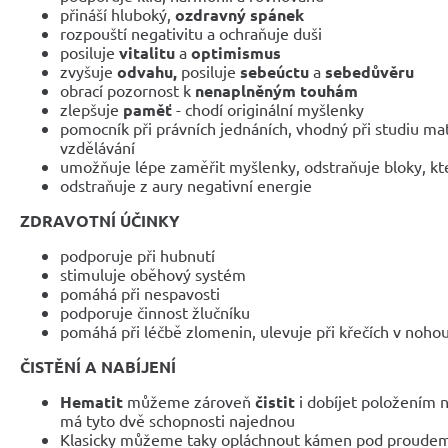
přináší hluboký,
ozdravný spánek
rozpouští negativitu a ochraňuje duši
posiluje
vitalitu
a
optimismus
zvyšuje
odvahu,
posiluje
sebeúctu
a
sebedůvěru
obrací pozornost k
nenaplněným touhám
zlepšuje
paměť
- chodí originální myšlenky
pomocník při právních jednáních, vhodný při studiu m
vzdělávání
umožňuje lépe zaměřit myšlenky, odstraňuje bloky, kt
odstraňuje z aury negativní energie
ZDRAVOTNÍ ÚČINKY
podporuje při hubnutí
stimuluje oběhový systém
pomáhá při nespavosti
podporuje činnost žlučníku
pomáhá při léčbě zlomenin, ulevuje při křečích v nohou,
ČISTĚNÍ A NABÍJENÍ
Hematit
můžeme zároveň
čistit
i dobíjet položením na
má tyto dvě schopnosti najednou
Klasicky můžeme taky opláchnout kámen pod proudem 