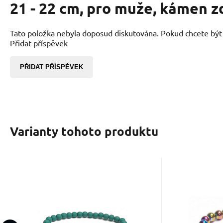
21 - 22 cm, pro muže, kámen z
Tato položka nebyla doposud diskutována. Pokud chcete být p
Přidat příspěvek
PŘIDAT PŘÍSPĚVEK
Varianty tohoto produktu
Kód:
2201231
K
Skladem
427
Kč
Hematit pogumovaný
Hema
náramek elastický
náram
Kámen rovnováhy a klidu.
Kámen síly
přírodní kámen,
přír
Hematit stabilizuje emoce i
Hematit po
kulička 6 mm / 16 - 17
kulička