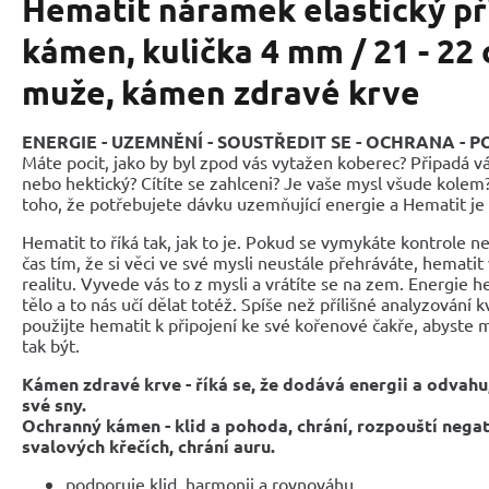
Hematit náramek elastický př
kámen, kulička 4 mm / 21 - 22 
muže, kámen zdravé krve
ENERGIE - UZEMNĚNÍ - SOUSTŘEDIT SE - OCHRANA - 
Máte pocit, jako by byl zpod vás vytažen koberec? Připadá v
nebo hektický? Cítíte se zahlceni? Je vaše mysl všude kolem
toho, že potřebujete dávku uzemňující energie a Hematit je
Hematit to říká tak, jak to je. Pokud se vymykáte kontrole n
čas tím, že si věci ve své mysli neustále přehráváte, hematit
realitu. Vyvede vás to z mysli a vrátíte se na zem. Energie 
tělo a to nás učí dělat totéž. Spíše než přílišné analyzování 
použijte hematit k připojení ke své kořenové čakře, abyste m
tak být.
Kámen zdravé krve - říká se, že dodává energii a odvahu
své sny.
Ochranný kámen - klid a pohoda,
chrání, rozpouští nega
svalových křečích, chrání auru.
podporuje klid, harmonii a rovnováhu