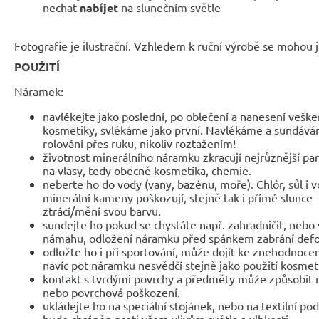
nechat
nabíjet
na slunečním světle
Fotografie je ilustrační. Vzhledem k ruční výrobě se mohou je
POUŽITÍ
Náramek:
navlékejte jako poslední, po oblečení a nanesení veške
kosmetiky, svlékáme jako první. Navlékáme a sundáv
rolování přes ruku, nikoliv roztažením!
životnost minerálního náramku zkracují nejrůznější parf
na vlasy, tedy obecně kosmetika, chemie.
neberte ho do vody (vany, bazénu, moře). Chlór, sůl i 
minerální kameny poškozují, stejně tak i přímé slunce 
ztrácí/mění svou barvu.
sundejte ho pokud se chystáte např. zahradničit, nebo 
námahu, odložení náramku před spánkem zabrání def
odložte ho i při sportování, může dojít ke znehodnocen
navíc pot náramku nesvědčí stejně jako použití kosmet
kontakt s tvrdými povrchy a předměty může způsobit 
nebo povrchová poškození.
ukládejte ho na speciální stojánek, nebo na textilní po
bude chráněn proti všem vlivům světla a vlhkosti.