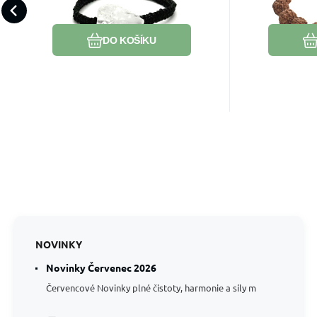
cestu k vy
kámen kamenů
Oblíbený
Porovnat
DO KOŠÍKU
NOVINKY
Novinky Červenec 2026
Červencové Novinky plné čistoty, harmonie a síly m