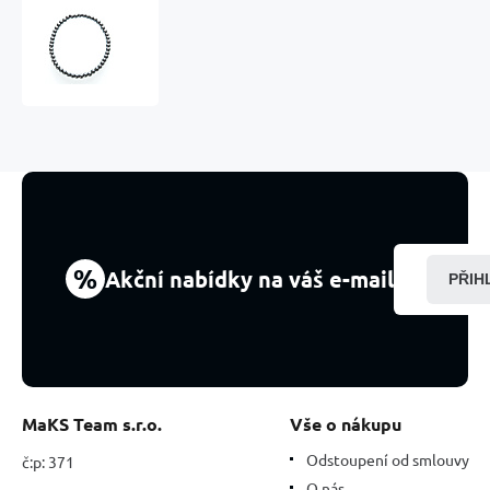
Hematit
náramek
elastický
přírodní
kámen,
kulička
4
mm
/
21
-
22
%
Akční nabídky na váš e-mail
PŘIH
cm,
pro
muže,
kámen
zdravé
krve
MaKS Team s.r.o.
Vše o nákupu
Odstoupení od smlouvy
č:p: 371
O nás