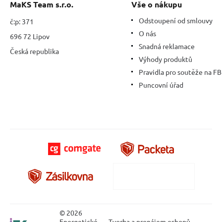
MaKS Team s.r.o.
Vše o nákupu
Odstoupení od smlouvy
č:p: 371
O nás
696 72 Lipov
Snadná reklamace
Česká republika
Výhody produktů
Pravidla pro soutěže na FB
Puncovní úřad
© 2026
Energetické
Tvorba a pronájem eshopů