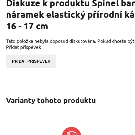
Diskuze k produktu
Spinel ba
náramek elastický přírodní k
16 - 17 cm
Tato položka nebyla doposud diskutována. Pokud chcete být p
Přidat příspěvek
PŘIDAT PŘÍSPĚVEK
Varianty tohoto produktu
Kód:
2404072
K
Skladem