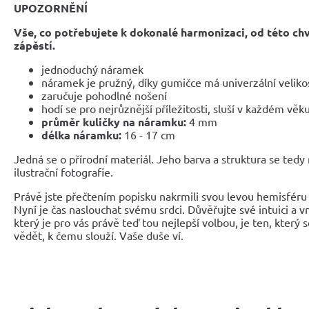
UPOZORNĚNÍ
Vše, co potřebujete k dokonalé harmonizaci, od této ch
zápěstí.
jednoduchý náramek
náramek je pružný, díky gumičce má univerzální veliko
zaručuje pohodlné nošení
hodí se pro nejrůznější příležitosti, sluší v každém věk
průměr kuličky na náramku:
4 mm
délka náramku:
16 - 17 cm
Jedná se o přírodní materiál. Jeho barva a struktura se tedy
ilustrační fotografie.
Právě jste přečtením popisku nakrmili svou levou hemisféru 
Nyní je čas naslouchat svému srdci. Důvěřujte své intuici a 
který je pro vás právě teď tou nejlepší volbou, je ten, který 
vědět, k čemu slouží. Vaše duše ví.