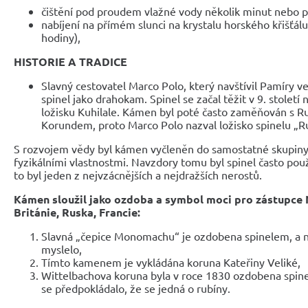
čištění pod proudem vlažné vody několik minut nebo př
nabíjení na přímém slunci na krystalu horského křišťálu:
hodiny),
HISTORIE A TRADICE
Slavný cestovatel Marco Polo, který navštívil Pamíry ve
spinel jako drahokam. Spinel se začal těžit v 9. století
ložisku Kuhilale. Kámen byl poté často zaměňován s 
Korundem, proto Marco Polo nazval ložisko spinelu „R
S rozvojem vědy byl kámen vyčleněn do samostatné skupiny
fyzikálními vlastnostmi. Navzdory tomu byl spinel často pou
to byl jeden z nejvzácnějších a nejdražších nerostů.
Kámen sloužil jako ozdoba a symbol moci pro zástupce
Británie, Ruska, Francie:
Slavná „čepice Monomachu“ je ozdobena spinelem, a ne
myslelo,
Tímto kamenem je vykládána koruna Kateřiny Veliké,
Wittelbachova koruna byla v roce 1830 ozdobena spine
se předpokládalo, že se jedná o rubíny.