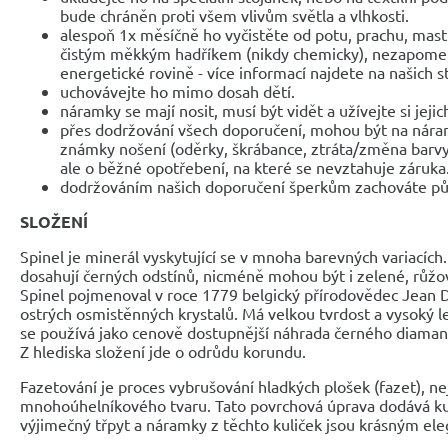
bude chráněn proti všem vlivům světla a vlhkosti.
alespoň 1x měsíčně ho vyčistěte od potu, prachu, mast
čistým měkkým hadříkem (nikdy chemicky), nezapomeňte
energetické rovině - více informací najdete na našich 
uchovávejte ho mimo dosah dětí.
náramky se mají nosit, musí být vidět a užívejte si jejic
přes dodržování všech doporučení, mohou být na nár
známky nošení (oděrky, škrábance, ztráta/změna barvy
ale o běžné opotřebení, na které se nevztahuje záruka
dodržováním našich doporučení šperkům zachováte pů
SLOŽENÍ
Spinel je minerál vyskytující se v mnoha barevných variacíc
dosahují černých odstínů, nicméně mohou být i zelené, růž
Spinel pojmenoval v roce 1779 belgický přírodovědec Jean
ostrých osmistěnných krystalů. Má velkou tvrdost a vysoký le
se používá jako cenově dostupnější náhrada černého diamant
Z hlediska složení jde o odrůdu korundu.
Fazetování je proces vybrušování hladkých plošek (fazet), nej
mnohoúhelníkového tvaru. Tato povrchová úprava dodává k
výjimečný třpyt a náramky z těchto kuliček jsou krásným e