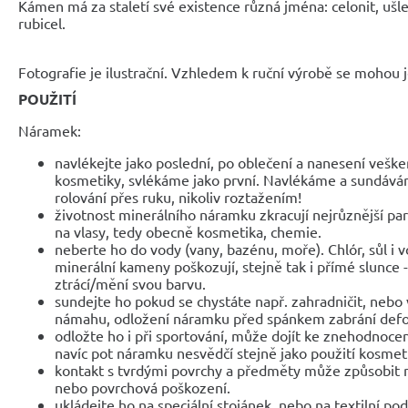
Kámen má za staletí své existence různá jména: celonit, ušlecht
rubicel.
Fotografie je ilustrační. Vzhledem k ruční výrobě se mohou je
POUŽITÍ
Náramek:
navlékejte jako poslední, po oblečení a nanesení veške
kosmetiky, svlékáme jako první. Navlékáme a sundáv
rolování přes ruku, nikoliv roztažením!
životnost minerálního náramku zkracují nejrůznější parf
na vlasy, tedy obecně kosmetika, chemie.
neberte ho do vody (vany, bazénu, moře). Chlór, sůl i 
minerální kameny poškozují, stejně tak i přímé slunce 
ztrácí/mění svou barvu.
sundejte ho pokud se chystáte např. zahradničit, nebo 
námahu, odložení náramku před spánkem zabrání def
odložte ho i při sportování, může dojít ke znehodnocen
navíc pot náramku nesvědčí stejně jako použití kosmet
kontakt s tvrdými povrchy a předměty může způsobit 
nebo povrchová poškození.
ukládejte ho na speciální stojánek, nebo na textilní po