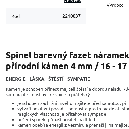
Rubicel
Výrobce:
2210037
Kód:
Spinel barevný fazet náramek
přírodní kámen 4 mm / 16 - 17
ENERGIE - LÁSKA - ŠTĚSTÍ - SYMPATIE
Kámen je schopen přinést majiteli štěstí a dobrou náladu. Al
sám majitel musí být ke spinelu přátelský.
je schopen zachránit svého majitele před samotou, přin
vytváří pozitivní pozadí - nemusíte pro to nic dělat, sta
magických vlastností je přitahovat sympatie
nošení spinelu přináší nositeli nadhled
kámen odebírá energii z vesmíru a přenáší ji na majite