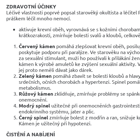
ZDRAVOTNÍ ÚČINKY
Léčivé vlastnosti poprvé popsal starověký okultista a léčit
práškem léčil mnoho nemocí.
aktivuje krevní oběh, vyrovnává se s kožními chorobam
krátkozrakosti, zmírňuje bolesti svalů a kloubů, celkově
Červený kámen
pomáhá zlepšovat krevní oběh, posilu
poskytuje podporu při paralýze. Ve starověku na výcho
za sexuální stimulant, muži ho používali k přilákání že
kámen k výrobě amuletů ke zvýšení sexuální aktivity. V
jej proto neměli dávat jako dárek.
Zelený kámen
pomáhá zbavit se bolesti kloubů a hlavy,
srdečních, očních chorobách a hypertenzi. Spinel pom
metabolismus.
Růžový kámen
zklidňuje, zmírňuje problémy se spánk
onemocnění.
Modrý spinel
užitečné při onemocněních gastrointestin
endokrinního systému, jater a plic.
Černý spinel
zmírňuje bolest z modřin a ran, snižuje k
Kámen je užitečný při hypotenzi.
ČISTĚNÍ A NABÍJENÍ