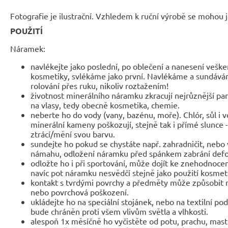
Fotografie je ilustrační. Vzhledem k ruční výrobě se mohou je
POUŽITÍ
Náramek:
navlékejte jako poslední, po oblečení a nanesení veške
kosmetiky, svlékáme jako první. Navlékáme a sundáv
rolování přes ruku, nikoliv roztažením!
životnost minerálního náramku zkracují nejrůznější parf
na vlasy, tedy obecně kosmetika, chemie.
neberte ho do vody (vany, bazénu, moře). Chlór, sůl i 
minerální kameny poškozují, stejně tak i přímé slunce 
ztrácí/mění svou barvu.
sundejte ho pokud se chystáte např. zahradničit, nebo 
námahu, odložení náramku před spánkem zabrání def
odložte ho i při sportování, může dojít ke znehodnocen
navíc pot náramku nesvědčí stejně jako použití kosmet
kontakt s tvrdými povrchy a předměty může způsobit 
nebo povrchová poškození.
ukládejte ho na speciální stojánek, nebo na textilní po
bude chráněn proti všem vlivům světla a vlhkosti.
alespoň 1x měsíčně ho vyčistěte od potu, prachu, mast