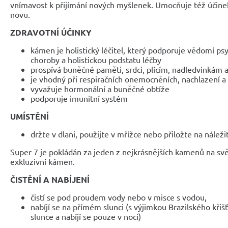
vnímavost k přijímání nových myšlenek. Umocňuje též účinek
novu.
ZDRAVOTNÍ ÚČINKY
kámen je holistický léčitel, který podporuje vědomí ps
choroby a holistickou podstatu léčby
prospívá buněčné paměti, srdci, plícím, nadledvinkám a
je vhodný při respiračních onemocněních, nachlazení a
vyvažuje hormonální a buněčné obtíže
podporuje imunitní systém
UMÍSTĚNÍ
držte v dlani, použijte v mřížce nebo přiložte na náleži
Super 7 je pokládán za jeden z nejkrásnějších kamenů na svě
exkluzivní kámen.
ČISTĚNÍ A NABÍJENÍ
čistí se pod proudem vody nebo v misce s vodou,
nabíjí se na přímém slunci (s výjimkou Brazilského křišťá
slunce a nabíjí se pouze v noci)