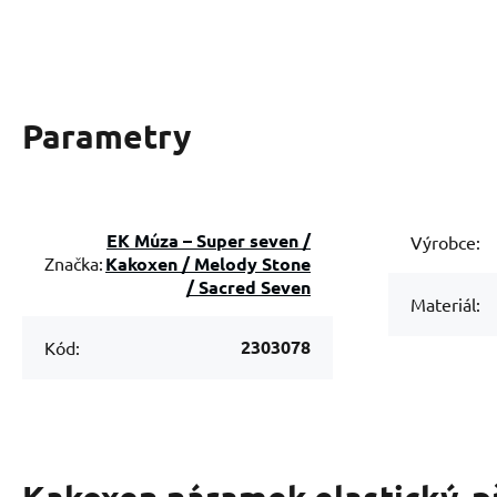
Parametry
EK Múza – Super seven /
Výrobce:
Kakoxen / Melody Stone
Značka:
/ Sacred Seven
Materiál:
2303078
Kód: