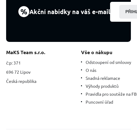
-
17
%
Akční nabídky na váš e-mail
PŘIH
cm
MaKS Team s.r.o.
Vše o nákupu
Odstoupení od smlouvy
č:p: 371
O nás
696 72 Lipov
Snadná reklamace
Česká republika
Výhody produktů
Pravidla pro soutěže na FB
Puncovní úřad