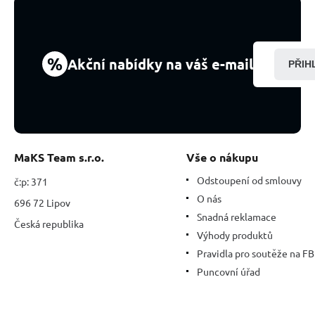
kámen,
váleček
10
mm
%
Akční nabídky na váš e-mail
PŘIH
1
kus,
kámen
životní
síly
MaKS Team s.r.o.
Vše o nákupu
Odstoupení od smlouvy
č:p: 371
O nás
696 72 Lipov
Snadná reklamace
Česká republika
Výhody produktů
Pravidla pro soutěže na FB
Puncovní úřad