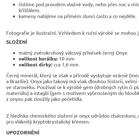
čistíme pod proudem vlažné vody, nebo přes noc v mis
křišťálem.
kameny nabíjíme na přímém slunci často a co nejdéle.
Fotografie je ilustrační. Vzhledem k ruční výrobě se mohou je
SLOŽENÍ
matný zvěrokruhový válcový přívěsek černý Onyx
velikost korálku:
10 mm
velikost dírky:
cca 1,6 mm
Černý minerál, který se však v přírodě vyskytuje vzácně (mezi
a Brazílie). Onyx jako takový má však dlouhou historii, velmi
ve starověku. Používal se k výrobě gem (drobných rytin či pl
materiálu) a intaglií (gem s motivem vybroušeným do hloubk
z onyxu pak sloužily jako pečetidla.
Z hlediska chemického složení je onyx odrůdou chalcedonu, 
pro vláknitý kryptokrystalický křemen.
UPOZORNĚNÍ