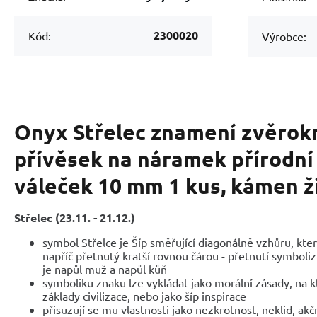
2300020
Kód:
Výrobce:
Onyx Střelec znamení zvěrok
přívěsek na náramek přírodní
váleček 10 mm 1 kus, kámen ži
Střelec (23.11. - 21.12.)
symbol Střelce je Šíp směřující diagonálně vzhůru, kte
napříč přetnutý kratší rovnou čárou - přetnutí symboliz
je napůl muž a napůl kůň
symboliku znaku lze vykládat jako morální zásady, na 
základy civilizace, nebo jako šíp inspirace
přisuzují se mu vlastnosti jako nezkrotnost, neklid, akč