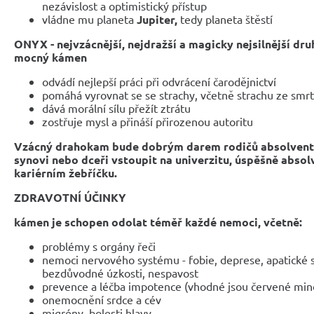
nezávislost a optimistický přístup
vládne mu planeta
Jupiter,
tedy planeta štěstí
ONYX -
nejvzácnější, nejdražší a magicky nejsilnější dru
mocný kámen
odvádí nejlepší práci při odvrácení čarodějnictví
pomáhá vyrovnat se se strachy, včetně strachu ze smrt
dává morální sílu přežít ztrátu
zostřuje mysl a přináší přirozenou autoritu
Vzácný drahokam bude dobrým darem rodičů absolvent
synovi nebo dceři vstoupit na univerzitu, úspěšně absol
kariérním žebříčku.
ZDRAVOTNÍ ÚČINKY
kámen je schopen odolat téměř každé nemoci, včetně:
problémy s orgány řeči
nemoci nervového systému - fobie, deprese, apatické 
bezdůvodné úzkosti, nespavost
prevence a léčba impotence (vhodné jsou červené min
onemocnění srdce a cév
migrény, bolesti hlavy