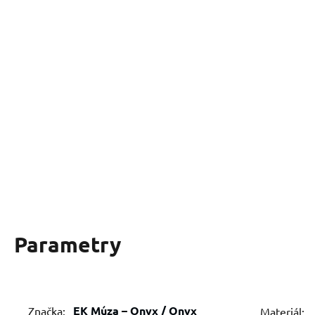
Parametry
EK Múza – Onyx / Onyx
Značka:
Materiál: