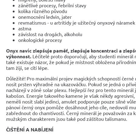
zánětlivé procesy, febrilní stavy
kolika různého původu
onemocnění ledvin, jater
revmatismus - u artritidy je užitečný onyxový náramek
astma
závislost na drogách, alkoholu
onkologické procesy
Onyx navíc zlepšuje paměť, zlepšuje koncentraci a zlepš
výkonnost.
Léčitelé proto doporučují, aby studenti minerál n
také existuje názor, že pokud je místnost obložena přírodní
tam žijí, se cítí lépe.
Důležité! Pro maximální projev magických schopností černé
nosit prsten výhradně na ukazováčku. Pokud se jedná o přív
nacházejí v zóně solar plexu. Nejlepší řez pro tento minerál 
kabošon. Energie takového kamene je však někdy agresivní,
neměli nosit slabí jedinci, amulet podporuje pouze silné vůle
pánovi černý onyx pomůže dosáhnout jeho cíle, nedovolí mu 
zabřednout do chamtivosti. Černý minerál je považován za 
mužským charakterem jsou také pod záštitou talismanu.
ČIŠTĚNÍ A NABÍJENÍ