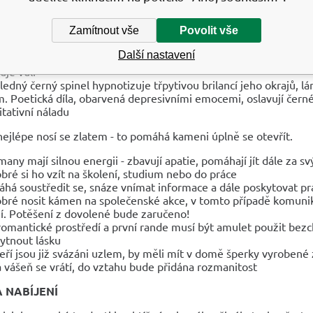
 se, že magické tekutiny černého krystalu akumulují životní sílu n
getický deficit
Zamítnout vše
Povolit vše
y s černým dekorem mohou představovat vážné nebezpečí, proto
dějnictvím
Další nastavení
tovaný kámen zemské barvy má uklidňující účinek na psychiku,
uje vůli
ledný černý spinel hypnotizuje třpytivou brilancí jeho okrajů, l
m. Poetická díla, obarvená depresivními emocemi, oslavují černé
tativní náladu
nejlépe nosí se zlatem - to pomáhá kameni úplně se otevřít.
smany mají silnou energii - zbavují apatie, pomáhají jít dále za s
obré si ho vzít na školení, studium nebo do práce
há soustředit se, snáze vnímat informace a dále poskytovat pra
obré nosit kámen na společenské akce, v tomto případě komunik
í. Potěšení z dovolené bude zaručeno!
romantické prostředí a první rande musí být amulet použit bezc
ytnout lásku
kteří jsou již svázáni uzlem, by měli mít v domě šperky vyroben
á vášeň se vrátí, do vztahu bude přidána rozmanitost
A NABÍJENÍ