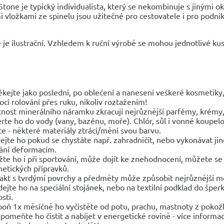
one je typický individualista, který se nekombinuje s jinými o
vložkami ze spinelu jsou užitečné pro cestovatele i pro podnik
 je ilustrační. Vzhledem k ruční výrobě se mohou jednotlivé kusy
ékejte jako poslední, po oblečení a nanesení veškeré kosmetik
cí rolování přes ruku, nikoliv roztažením!
tnost minerálního náramku zkracují nejrůznější parfémy, krémy, 
rte ho do vody (vany, bazénu, moře). Chlór, sůl i vonné koupelo
ce - některé materiály ztrácí/mění svou barvu.
ejte ho pokud se chystáte např. zahradničit, nebo vykonávat 
ání deformacím.
žte ho i při sportování, může dojít ke znehodnocení, můžete se 
etických přípravků.
akt s tvrdými povrchy a předměty může způsobit nejrůznější 
dejte ho na speciální stojánek, nebo na textilní podklad do špe
sti.
poň 1x měsíčně ho vyčistěte od potu, prachu, mastnoty z pokož
pomeňte ho čistit a nabíjet v energetické rovině - více informac