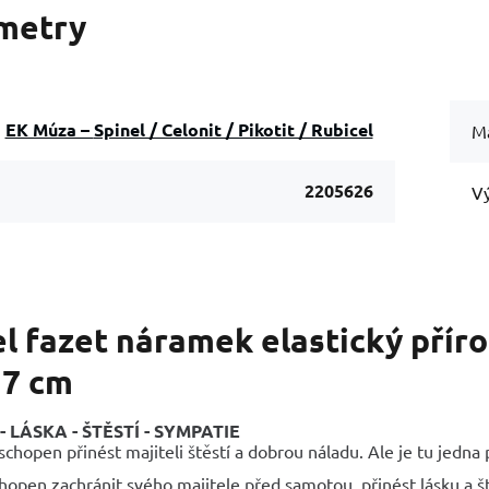
metry
EK Múza – Spinel / Celonit / Pikotit / Rubicel
Ma
2205626
Vý
l fazet náramek elastický přír
17 cm
- LÁSKA - ŠTĚSTÍ - SYMPATIE
chopen přinést majiteli štěstí a dobrou náladu. Ale je tu jedna
chopen zachránit svého majitele před samotou, přinést lásku a št