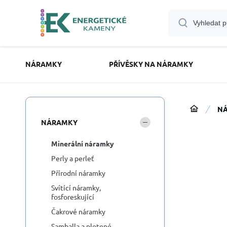
NÁRAMKY
PŘÍVĚSKY NA NÁRAMKY
N
NÁRAMKY
Minerální náramky
Perly a perleť
Přírodní náramky
Svítící náramky,
fosforeskující
Čakrové náramky
Samballa a pletené