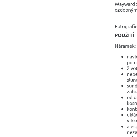
Wayward St
ozdobnými 
Fotografie
POUŽITÍ
Náramek:
navl
pomo
živo
nebe
slun
sund
zabr
odlo
kosm
kont
uklá
vlhko
ales
neza