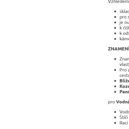
Vzhledem k
skla
pro 
je n
k či
k od
káme
ZNAMEN
Znam
vlast
Pro 
cest
Blíž
Koz
Pan
pro
Vodná
Vodn
Štíř
Raci