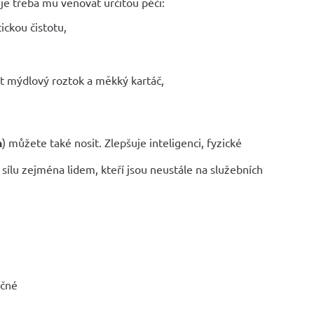
je třeba mu věnovat určitou péči:
ickou čistotu,
t mýdlový roztok a měkký kartáč,
n
) můžete také nosit. Zlepšuje inteligenci, fyzické
sílu zejména lidem, kteří jsou neustále na služebních
ečné