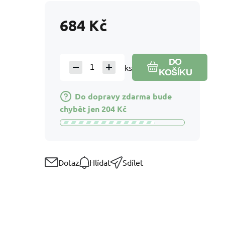
684
Kč
DO
ks
KOŠÍKU
Do dopravy zdarma bude
chybět jen
204
Kč
Dotaz
Hlídat
Sdílet