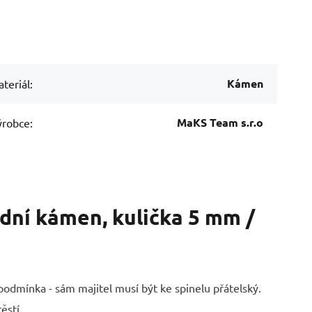
Kámen
teriál:
MaKS Team s.r.o
robce:
odní kámen, kulička 5 mm /
 podmínka - sám majitel musí být ke spinelu přátelský.
ěstí