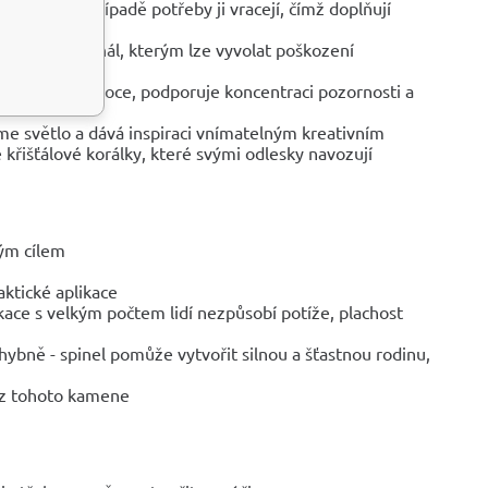
ositele a v případě potřeby ji vracejí, čímž doplňují
že tvoří kanál, kterým lze vyvolat poškození
 vyrovnává emoce, podporuje koncentraci pozornosti a
áme světlo a dává inspiraci vnímatelným kreativním
 křišťálové korálky, které svými odlesky navozují
vým cílem
ktické aplikace
ace s velkým počtem lidí nezpůsobí potíže, plachost
hybně - spinel pomůže vytvořit silnou a šťastnou rodinu,
é z tohoto kamene