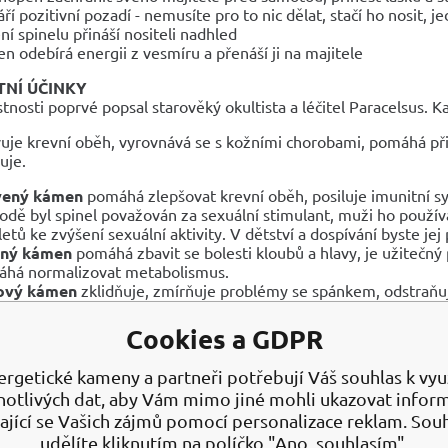
áří pozitivní pozadí - nemusíte pro to nic dělat, stačí ho nosit, 
ní spinelu přináší nositeli nadhled
n odebírá energii z vesmíru a přenáší ji na majitele
NÍ ÚČINKY
stnosti poprvé popsal starověký okultista a léčitel Paracelsu
vuje krevní oběh, vyrovnává se s kožními chorobami, pomáhá při 
uje.
vený kámen
pomáhá zlepšovat krevní oběh, posiluje imunitní s
odě byl spinel považován za sexuální stimulant, muži ho používa
etů ke zvýšení sexuální aktivity. V dětství a dospívání byste jej
ený kámen
pomáhá zbavit se bolesti kloubů a hlavy, je užitečný 
há normalizovat metabolismus.
ový kámen
zklidňuje, zmírňuje problémy se spánkem, odstraňu
rý spinel
užitečné při onemocněních gastrointestinálního traktu,
ý spinel
zmírňuje bolest z modřin a ran, snižuje krvácení, zlep
Cookies a GDPR
ČERNÝ
ergetické kameny a partneři potřebují Váš souhlas k využ
da spinelu se nazývá Pleonastus a liší se rozmanitostí krystal
notlivých dat, aby Vám mimo jiné mohli ukazovat infor
uboké barvě není černý kámen u klenotníků příliš oblíbený, pr
ající se Vašich zájmů pomocí personalizace reklam. Sou
udělíte kliknutím na políčko "Ano, souhlasím".