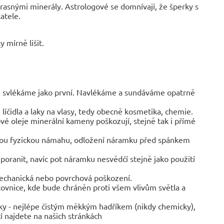
krasnými minerály. Astrologové se domnívají, že šperky s
atele.
 mírně lišit.
y, svlékáme jako první. Navlékáme a sundáváme opatrně
líčidla a laky na vlasy, tedy obecně kosmetika, chemie.
vé oleje minerální kameny poškozují, stejně tak i přímé
jinou fyzickou námahu, odložení náramku před spánkem
poranit, navíc pot náramku nesvědčí stejně jako použití
mechanická nebo povrchová poškození.
rkovnice, kde bude chráněn proti všem vlivům světla a
ky - nejlépe čistým měkkým hadříkem (nikdy chemicky),
í najdete na našich stránkách