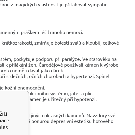
jednou z magických vlastností je přitahovat sympatie.
s. Kamenným práškem léčil mnoho nemocí.
krátkozrakosti, zmírňuje bolesti svalů a kloubů, celkově
ystém, poskytuje podporu při paralýze. Ve starověku na
li k přilákání žen. Čarodějové používali kámen k výrobě
 proto neměli dávat jako dárek.
při srdečních, očních chorobách a hypertenzi. Spinel
je kožní onemocnění.
 ledvin, endokrinního systému, jater a plic.
šuje pohodu. Kámen je užitečný při hypotenzi.
ití
ických forem od jiných okrasných kamenů. Navzdory své
mace
otože zachovává ponurou depresivní estetiku hotového
hlas