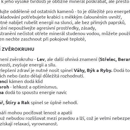
 jeho vysoké tvrdosti je obtížné minerál poškrábat, ale přesto 
dujte odděleně od ostatních kamenů - to je důležité pro energet
skladování potřebujete krabici s měkkým čalouněním uvnitř,
utné nabíjet rubelit energií na slunci, ale bez přímých paprsků,
štění nepoužívejte agresivní prostředky, zásady,
stranění nečistot otřete minerál studenou vodou, můžete použí
n nechte zaschnout při pokojové teplotě,
Í ZVĚROKRUHU
ení zvěrokruhu -
Lev
, ale další ohnivá znamení (
Střelec, Bera
nosti, zvyšuje energii a sílu.
zlepšení zdraví je nutné nosit spinel
Váhy, Býk a Ryby.
Dodá to 
ách nebo často dělají důležitá rozhodnutí.
enci
kámen dodá klid
oroh
- lehkost a optimismus.
na
dodá to spoustu energie navíc
ř, Štíry a Rak
spinel se úplně nehodí.
áři mohou pociťovat lenost a apatii
i už nebudou rozlišovat mezi pravdou a lží, což je velmi nebezp
 získají relaxaci, vyrovnanost.