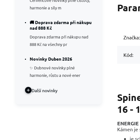
Červencové Novinky plné čistoty,
Para
harmonie a síly m
🚚 Doprava zdarma při nákupu
nad 888 Kč
Doprava zdarma při nákupu nad
Značka:
888 Kč na všechny pr
Kód:
Novinky Duben 2026
✨ Dubnové novinky plné
harmonie, růstu a nové ener
Další novinky
Spine
16 - 
ENERGIE 
Kámen je s
je s