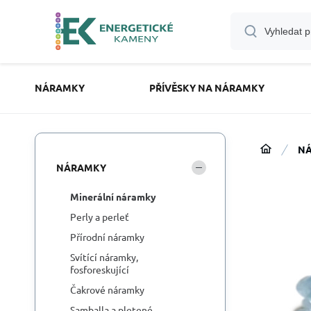
NÁRAMKY
PŘÍVĚSKY NA NÁRAMKY
N
NÁRAMKY
Minerální náramky
Perly a perleť
Přírodní náramky
Svítící náramky,
fosforeskující
Čakrové náramky
Samballa a pletené