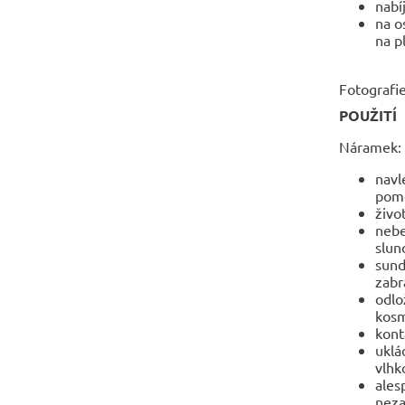
nabí
na o
na p
Fotografie
POUŽITÍ
Náramek:
navl
pomo
živo
nebe
slun
sund
zabr
odlo
kosm
kont
uklá
vlhko
ales
neza