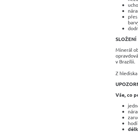
ucho
nára
přes
barv
dodr
SLOŽENÍ
Minerál o
opravdová 
v Brazílii.
Z hledisk
UPOZOR
Vše, co p
jedn
nára
zaru
hodí
dél