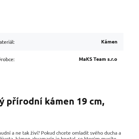
Kámen
teriál:
MaKS Team s.r.o
robce:
 přírodní kámen 19 cm,
e nudní a ne tak živí? Pokud chcete omladit svého ducha a
života, kámen akvamarín je krystal, se kterým musíte