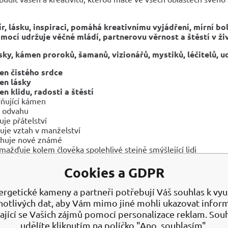
ír, lásku, inspiraci, pomáhá kreativnímu vyjádření, mírní bo
omocí udržuje věčné mládí, partnerovu věrnost a štěstí v ži
ky, kámen proroků, šamanů, vizionářů, mystiků, léčitelů,
u
n čistého srdce
en lásky
n klidu, radosti a štěstí
dňující kámen
 odvahu
uje přátelství
luje vztah v manželství
ahuje nové známé
mažďuje kolem člověka spolehlivé stejně smýšlející lidi
luje lži
iruje zbystřuje intelekt, zahání obavy
Cookies a GDPR
ňuje vnímání, povzbuzuje intuici
í auru, vyrovnává čakry
ergetické kameny a partneři potřebují Váš souhlas k využ
uje stres, vyjasňuje komunikaci problémů, probouzí toleranci
notlivých dat, aby Vám mimo jiné mohli ukazovat infor
vuje živost a krásu mládí díky svým neuvěřitelným vlastnostem 
ající se Vašich zájmů pomocí personalizace reklam. Sou
o hovořit o přístupu k lžím zvlášť. Kámen netoleruje podvod. Je t
udělíte kliknutím na políčko "Ano, souhlasím".