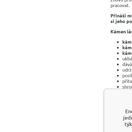
pracovat.
Přináší m
si jeho p
Kámen lás
káme
kám
káme
ukli
dává
udrž
posi
přit
shro
odha
insp
zjas
hrán
En
sniž
jed
obno
týk
Stojí za t