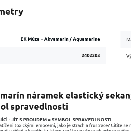
metry
EK Múza – Akvamarín / Aquamarine
Ma
2402303
Vý
marín náramek elastický sekaný
ol spravedlnosti
ÍCÍ - JÍT S PROUDEM = SYMBOL SPRAVEDLNOSTI
zatíženi toxickými emocemi, jako je strach a frustrace? Cítíte s
udit vášeň a kreativitu, kterou máte ve všech oblastech svého 