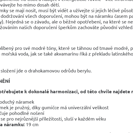
vávejte ho mimo dosah dětí.
mky se mají nosit, musí být vidět a užívejte si jejich léčivé půso
 dodržování všech doporučení, mohou být na náramku časem pa
y). Nejedná se o závadu, ale o běžné opotřebení, na které se n
žováním našich doporučení šperkům zachováte původní vzhled
blíbený pro své modré tóny, které se táhnou od tmavě modré, p
mořská voda, jak se také akvamarínu říká z překladu latinského
a složení jde o drahokamovou odrůdu berylu.
NĚNÍ
otřebujete k dokonalé harmonizaci, od této chvíle najdete 
oduchý náramek
mek je pružný, díky gumičce má univerzální velikost
čuje pohodlné nošení
 se pro nejrůznější příležitosti, sluší v každém věku
ka náramku:
19 cm