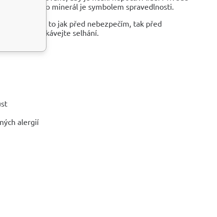
ální činy. Tento minerál je symbolem spravedlnosti.
arev. Varovalo to jak před nebezpečím, tak před
hlednost - očekávejte selhání.
ůst
ných alergií