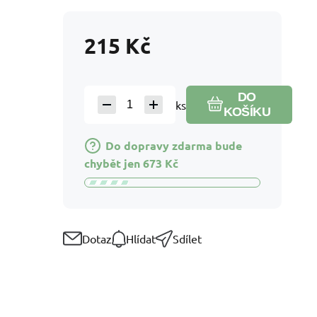
215
Kč
DO
ks
KOŠÍKU
Do dopravy zdarma bude
chybět jen
673
Kč
Dotaz
Hlídat
Sdílet