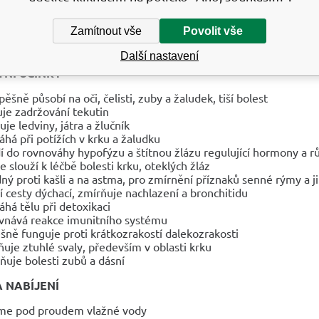
 vodě, odhalí všechny podvody a také jim nedovolí páchat nemor
Zamítnout vše
Povolit vše
ickou vlastností, kterou námořníci používají, je proměnlivost b
časí. Kámen zezelená - prší, rozjasní se - bude klid, ztrácí prů
Další nastavení
NÍ ÚČINKY
pěšně působí na oči, čelisti, zuby a žaludek, tiší bolest
uje zadržování tekutin
uje ledviny, játra a žlučník
há při potížích v krku a žaludku
í do rovnováhy hypofýzu a štítnou žlázu regulující hormony a r
e slouží k léčbě bolesti krku, oteklých žláz
ný proti kašli a na astma, pro zmírnění příznaků senné rýmy a ji
í cesty dýchací, zmírňuje nachlazení a bronchitidu
há tělu při detoxikaci
vnává reakce imunitního systému
šně funguje proti krátkozrakostí dalekozrakosti
ňuje ztuhlé svaly, především v oblasti krku
dňuje bolesti zubů a dásní
A NABÍJENÍ
íme pod proudem vlažné vody