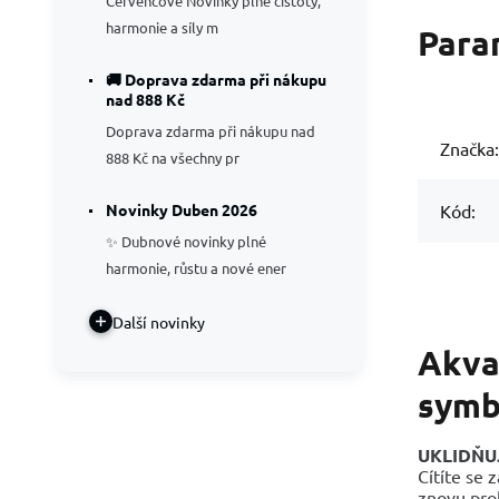
Červencové Novinky plné čistoty,
harmonie a síly m
Para
🚚 Doprava zdarma při nákupu
nad 888 Kč
Doprava zdarma při nákupu nad
Značka:
888 Kč na všechny pr
Novinky Duben 2026
Kód:
✨ Dubnové novinky plné
harmonie, růstu a nové ener
Další novinky
Akva
symb
UKLIDŇUJ
Cítíte se 
znovu prob