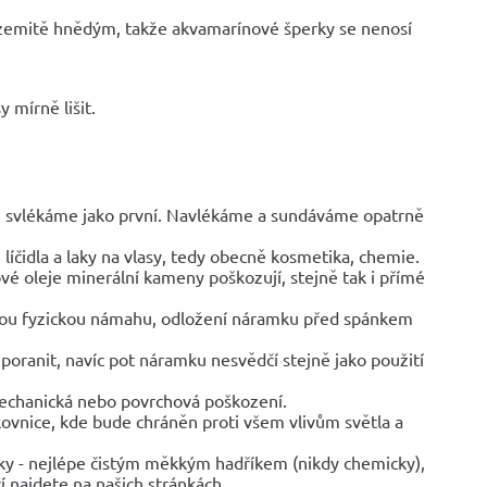
 zemitě hnědým, takže akvamarínové šperky se nenosí
 mírně lišit.
y, svlékáme jako první. Navlékáme a sundáváme opatrně
líčidla a laky na vlasy, tedy obecně kosmetika, chemie.
vé oleje minerální kameny poškozují, stejně tak i přímé
jinou fyzickou námahu, odložení náramku před spánkem
poranit, navíc pot náramku nesvědčí stejně jako použití
mechanická nebo povrchová poškození.
rkovnice, kde bude chráněn proti všem vlivům světla a
ky - nejlépe čistým měkkým hadříkem (nikdy chemicky),
í najdete na našich stránkách