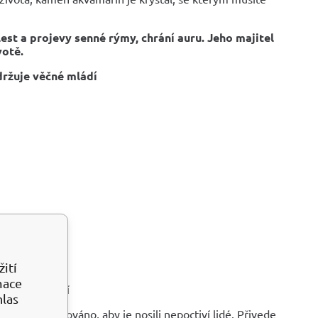
lest a projevy senné rýmy, chrání auru. Jeho majitel
votě.
držuje věčné mládí
ití
mace
proti stárnutí
hlas
o kontraindikováno, aby je nosili nepoctiví lidé. Přivede