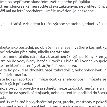
jíme na nepřímém slunečním světle, anebo při úplňku
strém slunci se kámen rychle stává zakaleným, neprůhledným,
láži ani na letní procházce. Umělé osvětlení je neškodné.
 je ilustrační. Vzhledem k ruční výrobě se mohou jednotlivé kusy
ékejte jako poslední, po oblečení a nanesení veškeré kosmetik
cí rolování přes ruku, nikoliv roztažením!
tnost minerálního náramku zkracují nejrůznější parfémy, krémy, 
rte ho do vody (vany, bazénu, moře). Chlór, sůl i vonné koupelo
ce - některé materiály ztrácí/mění svou barvu.
ejte ho pokud se chystáte např. zahradničit, nebo vykonávat 
ání deformacím.
žte ho i při sportování, může dojít ke znehodnocení, můžete se 
etických přípravků.
akt s tvrdými povrchy a předměty může způsobit nejrůznější 
dejte ho na speciální stojánek, nebo na textilní podklad do špe
sti.
poň 1x měsíčně ho vyčistěte od potu, prachu, mastnoty z pokož
pomeňte ho čistit a nabíjet v energetické rovině - více informac