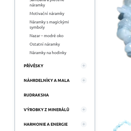
náramky
Motivační náramky
Náramky s magickými
symboly
Nazar – modré oko
Ostatní náramky
Náramky na hodinky
PŘÍVĚSKY
NÁHRDELNÍKY A MALA
RUDRAKSHA
VÝROBKY Z MINERÁLŮ
HARMONIE A ENERGIE