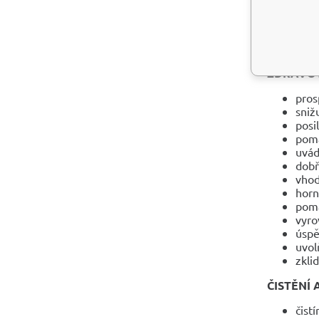
je k čisté
Hlavní mag
změnami po
ZDRAVOT
pros
sniž
posil
pomá
uvád
dobř
vhod
horn
pomá
vyro
úspě
uvol
zkli
ČISTĚNÍ 
čist