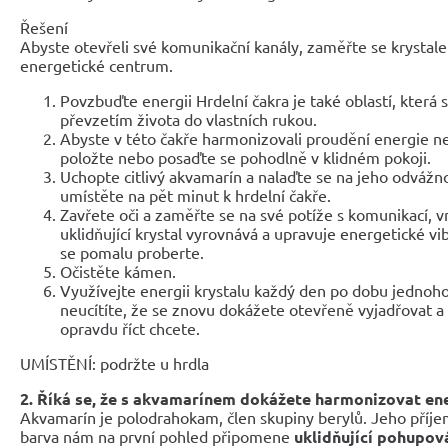
Řešení
Abyste otevřeli své komunikační kanály, zaměřte se krystale
energetické centrum.
Povzbuďte energii Hrdelní čakra je také oblastí, která 
převzetím života do vlastních rukou.
Abyste v této čakře harmonizovali proudění energie neb
položte nebo posaďte se pohodlně v klidném pokoji.
Uchopte citlivý akvamarín a nalaďte se na jeho odvážno
umístěte na pět minut k hrdelní čakře.
Zavřete oči a zaměřte se na své potíže s komunikací, v
uklidňující krystal vyrovnává a upravuje energetické vi
se pomalu proberte.
Očistěte kámen.
Využívejte energii krystalu každý den po dobu jednoh
neucítíte, že se znovu dokážete otevřeně vyjadřovat a 
opravdu říct chcete.
UMÍSTĚNÍ: podržte u hrdla
2. Říká se, že s akvamarínem dokážete harmonizovat ene
Akvamarín je polodrahokam, člen skupiny berylů. Jeho příje
barva nám na první pohled připomene
uklidňující pohupov