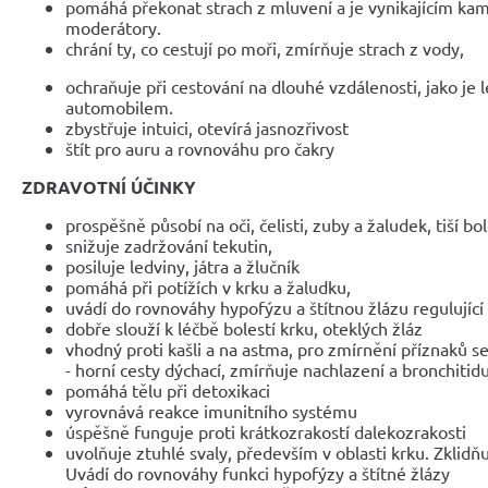
pomáhá překonat strach z mluvení a je vynikajícím ka
moderátory.
chrání ty, co cestují po moři, zmírňuje strach z vody,
ochraňuje při cestování na dlouhé vzdálenosti, jako je 
automobilem.
zbystřuje intuici, otevírá jasnozřivost
štít pro auru a rovnováhu pro čakry
ZDRAVOTNÍ ÚČINKY
prospěšně působí na oči, čelisti, zuby a žaludek, tiší bo
snižuje zadržování tekutin,
posiluje ledviny, játra a žlučník
pomáhá při potížích v krku a žaludku,
uvádí do rovnováhy hypofýzu a štítnou žlázu regulujíc
dobře slouží k léčbě bolestí krku, oteklých žláz
vhodný proti kašli a na astma, pro zmírnění příznaků se
- horní cesty dýchací, zmírňuje nachlazení a bronchitid
pomáhá tělu při detoxikaci
vyrovnává reakce imunitního systému
úspěšně funguje proti krátkozrakostí dalekozrakosti
uvolňuje ztuhlé svaly, především v oblasti krku. Zklidňu
Uvádí do rovnováhy funkci hypofýzy a štítné žlázy