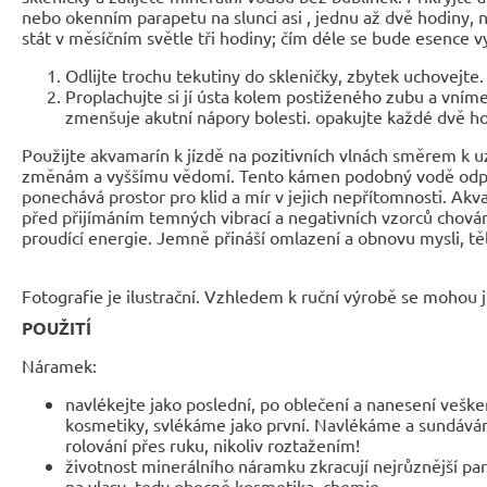
nebo okenním parapetu na slunci asi , jednu až dvě hodiny,
stát v měsíčním světle tři hodiny; čím déle se bude esence vy
Odlijte trochu tekutiny do skleničky, zbytek uchovejte.
Proplachujte si jí ústa kolem postiženého zubu a vnímej
zmenšuje akutní nápory bolesti. opakujte každé dvě ho
Použijte akvamarín k jízdě na pozitivních vlnách směrem k u
změnám a vyššímu vědomí. Tento kámen podobný vodě odpla
ponechává prostor pro klid a mír v jejich nepřítomnosti. Akv
před přijímáním temných vibrací a negativních vzorců chován
proudící energie. Jemně přináší omlazení a obnovu mysli, těl
Fotografie je ilustrační. Vzhledem k ruční výrobě se mohou je
POUŽITÍ
Náramek:
navlékejte jako poslední, po oblečení a nanesení veške
kosmetiky, svlékáme jako první. Navlékáme a sundáv
rolování přes ruku, nikoliv roztažením!
životnost minerálního náramku zkracují nejrůznější parf
na vlasy, tedy obecně kosmetika, chemie.