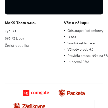
síla
oceánu
MaKS Team s.r.o.
Vše o nákupu
Odstoupení od smlouvy
č:p: 371
O nás
696 72 Lipov
Snadná reklamace
Česká republika
Výhody produktů
Pravidla pro soutěže na FB
Puncovní úřad