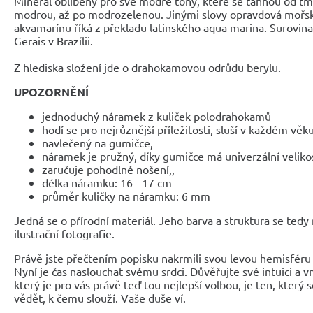
Minerál oblíbený pro své modré tóny, které se táhnou od tm
modrou, až po modrozelenou. Jinými slovy opravdová mořská
akvamarínu říká z překladu latinského aqua marina. Surovina
Gerais v Brazílii.
Z hlediska složení jde o drahokamovou odrůdu berylu.
UPOZORNĚNÍ
jednoduchý náramek z kuliček polodrahokamů
hodí se pro nejrůznější příležitosti, sluší v každém věk
navlečený na gumičce,
náramek je pružný, díky gumičce má univerzální veliko
zaručuje pohodlné nošení,,
délka náramku: 16 - 17 cm
průměr kuličky na náramku: 6 mm
Jedná se o přírodní materiál. Jeho barva a struktura se tedy
ilustrační fotografie.
Právě jste přečtením popisku nakrmili svou levou hemisféru 
Nyní je čas naslouchat svému srdci. Důvěřujte své intuici a 
který je pro vás právě teď tou nejlepší volbou, je ten, který 
vědět, k čemu slouží. Vaše duše ví.