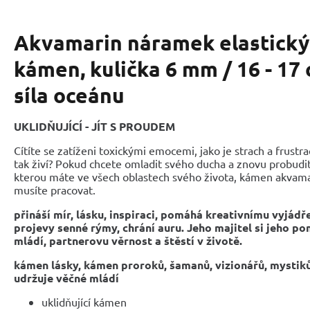
Akvamarin náramek elastický 
kámen, kulička 6 mm / 16 - 17 
síla oceánu
UKLIDŇUJÍCÍ - JÍT S PROUDEM
Cítíte se zatíženi toxickými emocemi, jako je strach a frustra
tak živí? Pokud chcete omladit svého ducha a znovu probudit 
kterou máte ve všech oblastech svého života, kámen akvamar
musíte pracovat.
přináší mír, lásku, inspiraci, pomáhá kreativnímu vyjádře
projevy senné rýmy, chrání auru. Jeho majitel si jeho p
mládí, partnerovu věrnost a štěstí v životě.
kámen lásky, kámen proroků, šamanů, vizionářů, mystiků,
udržuje věčné mládí
uklidňující kámen