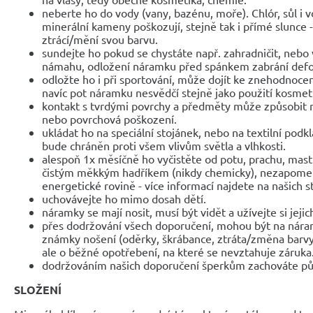
neberte ho do vody (vany, bazénu, moře). Chlór, sůl i 
minerální kameny poškozují, stejně tak i přímé slunce 
ztrácí/mění svou barvu.
sundejte ho pokud se chystáte např. zahradničit, nebo 
námahu, odložení náramku před spánkem zabrání def
odložte ho i při sportování, může dojít ke znehodnocen
navíc pot náramku nesvědčí stejně jako použití kosmet
kontakt s tvrdými povrchy a předměty může způsobit 
nebo povrchová poškození.
ukládat ho na speciální stojánek, nebo na textilní podk
bude chráněn proti všem vlivům světla a vlhkosti.
alespoň 1x měsíčně ho vyčistěte od potu, prachu, mast
čistým měkkým hadříkem (nikdy chemicky), nezapomeňte
energetické rovině - více informací najdete na našich 
uchovávejte ho mimo dosah dětí.
náramky se mají nosit, musí být vidět a užívejte si jejic
přes dodržování všech doporučení, mohou být na nár
známky nošení (oděrky, škrábance, ztráta/změna barvy
ale o běžné opotřebení, na které se nevztahuje záruka
dodržováním našich doporučení šperkům zachováte pů
SLOŽENÍ