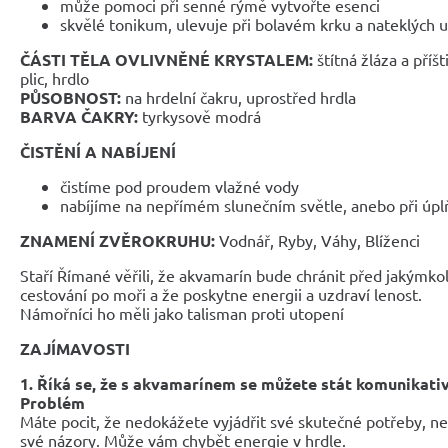
může pomoci při senné rýmě vytvořte esenci
skvělé tonikum, ulevuje při bolavém krku a nateklých u
ČÁSTI TĚLA OVLIVNĚNÉ KRYSTALEM:
štítná žláza a příšt
plic, hrdlo
PŮSOBNOST:
na hrdelní čakru, uprostřed hrdla
BARVA ČAKRY:
tyrkysově modrá
ČISTĚNÍ A NABÍJENÍ
čistíme pod proudem vlažné vody
nabíjíme na nepřímém slunečním světle, anebo při úpl
ZNAMENÍ ZVĚROKRUHU:
Vodnář, Ryby, Váhy, Blíženci
Staří Římané věřili, že akvamarín bude chránit před jakýmko
cestování po moři a že poskytne energii a uzdraví lenost.
Námořníci ho měli jako talisman proti utopení
ZAJÍMAVOSTI
1. Říká se, že s akvamarínem se můžete stát komunikativ
Problém
Máte pocit, že nedokážete vyjádřit své skutečné potřeby, n
své názory. Může vám chybět energie v hrdle.