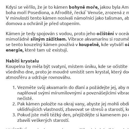
Kdysi se věřilo, že je to kámen
bohyně moře,
jakou byla Am
boha moří Posediona, a Afrodíté, řecká' Venuše, zrozená z 
V minulosti tento kámen nosívali námořníci jako talisman, ab
domova a ochránil je před utopením.
Kámen je tedy spojován s vodou, proto jeho
očištění
v oce
mimořádně
silným zážitkem.
Vibrace akvamarínu si rozumějí
se tento kouzelný kámen používá v
koupelně,
kde vytváří
o
energie,
které tam už existují.
Nabití krystalu
Koupelna by měla být svatyní, místem úniku, kde se očistíte 
všedního dne, proto je moudré umístit sem krystal, který dod
atmosféru a udržuje rovnováhu.
Vezměte svůj akvamarín do dlaní a požádejte jej, aby 
naplňoval svými mírumilovnými a povznášejícími vibra
nečisté.
Pak kámen položte na okraj vany, abyste jej mohli obdiv
uklidňujících vlastností, zbavovat se stresů a starostí, 
Pokud jste měli těžký den, přejíždějte si kamenem po 
zbavili veškerých starostí.