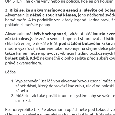
UMÍSTĚNÍ: na okraj vany nebo na poličku, kde jej při koupání
3. Říká se, že s akvarnarínovou esencí si ulevíte od bole
Akvamarín je
něžný
a
soucitný kámen,
jeho nádherná světl
barvě moře. A to podnítilo vznik řady legend. Jedna praví, 
pokladnici mořské panny.
Akvamarín má
léčivé schopnosti,
takže přináší
kouzlo svém
zůstat zdravý.
Je znám svou schopností stimulovat a
čistit
chladivá energie dokáže léčit
podráždění bolavého krku
a 
modré vyzařování kamene také rezonuje na stejné délce jako 
takže kámen může upravovat vibrační hladinu poškozených 
bolest zubů.
Když nekonečně dlouho sedíte před zubařskou 
právě akvamarínem.
Léčba
Vyplachování úst léčivou akvamarínovou esencí může sn
zánět dásní, který doprovází kaz zubu, uleví od boles
zánětu.
Můžete tak také posílit imunitní systém, aby se vaše 
s infekcí.
Esenci vyrobíte tak, že akvamarín opláchnete pod tekoucí vo
skleničky a zalijete minerální vodou bez bublinek. Přikryjte a