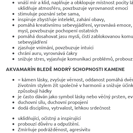
vnáší mír a klid, naplňuje a obklopuje místnost pocity lá
uklidňuje atmosféru, povzbuzuje vyrovnanost emocí
stimuluje poznání sebe sama,
inspiruje zbystřuje intelekt, zahání obavy,
pomáhá kreativnímu sebevyjádření, vyrovnává emoce, uk
mysl, povzbuzuje pochopení ostatních
pomáhá dosahovat jasu mysli, čistí zablokovanou komun
sebevyjádření
zjasňuje vnímání, povzbuzuje intuici
chrání auru, vyrovnává čakry
snižuje stres, vyjasňuje komunikaci problémů, probouzí
AKVAMARÍN BLEDĚ MODRÝ SCHOPNOSTI KAMENE
= kámen lásky, zvyšuje věrnost, oddanost pomáhá dv
životním stylem žít společně v harmonii a snižuje účink
způsobují hádky
je často dáván jako symbol lásky nebo věčný prsten, ev
duchovní sílu, duchovní propojení
dodá disciplínu, vytrvalost, lehkou srdečnost
uklidňující, očistný a inspirující
probouzí důvěru a odpuštění.
Zmírňuje podrážděnost, agresivitu