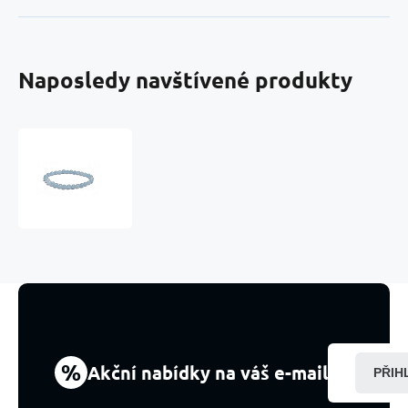
Naposledy navštívené produkty
Akvamarin
náramek
elastický
přírodní
kámen,
kulička
6
mm
/
16
-
17
%
Akční nabídky na váš e-mail
PŘIH
cm,
léčivá