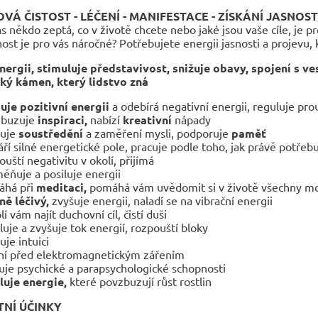
VÁ ČISTOST - LÉČENÍ - MANIFESTACE - ZÍSKÁNÍ JASNOST
s někdo zeptá, co v životě chcete nebo jaké jsou vaše cíle, je p
ost je pro vás náročné? Potřebujete energii jasnosti a projevu, 
nergii, stimuluje představivost, snižuje obavy, spojení s v
ký kámen, který lidstvo zná
uje pozitivní energii
a odebírá negativní energii, reguluje pr
zbuzuje
inspiraci,
nabízí
kreativní
nápady
luje
soustředění
a zaměření mysli, podporuje
paměť
áří silné energetické pole, pracuje podle toho, jak právě potřeb
ouští negativitu v okolí, přijímá
ěňuje a posiluje energii
áhá při
meditaci,
pomáhá vám uvědomit si v životě všechny m
ě léčivý,
zvyšuje energii, naladí se na vibrační energii
í vám najít duchovní cíl, čistí duši
luje a zvyšuje tok energií, rozpouští bloky
uje intuici
ní před elektromagnetickým zářením
uje psychické a parapsychologické schopnosti
luje energie,
které povzbuzují růst rostlin
NÍ ÚČINKY