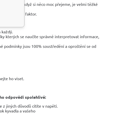
a něj, jenže když si něco moc přejeme, je velmi těžké
ouze o lidský faktor.
a každý.
íky kterých se naučíte správně interpretovat informace,
diné podmínky jsou 100% soustředění a oproštění se od
ejte ho viset.
ho odpovědi spolehlivé:
 z jiných důvodů cítíte v napětí.
tok kyvadla a vašeho