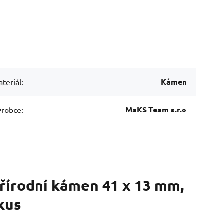
Kámen
teriál:
MaKS Team s.r.o
robce:
přírodní kámen 41 x 13 mm,
kus