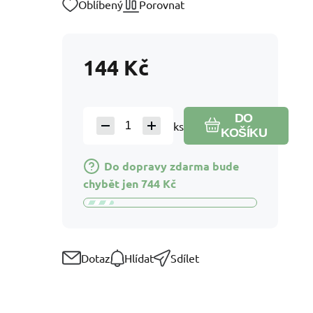
Oblíbený
Porovnat
144
Kč
DO
ks
KOŠÍKU
Do dopravy zdarma bude
chybět jen
744
Kč
Dotaz
Hlídat
Sdílet