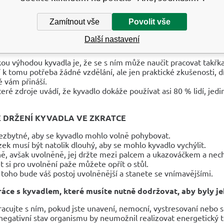
d si příliš přejeme konkrétní odpověď kyvadla, uděláme pohyb z
ohoto chtíče vzdát.
Zamítnout vše
Povolit vše
ně proto velká řada lidí na kyvadlo zanevřela a přitom se jedná p
Další nastavení
E KYVADLO POUŽÍVAT?
kou výhodou kyvadla je, že se s ním může naučit pracovat takřk
 k tomu potřeba žádné vzdělání, ale jen praktické zkušenosti, d
é vám přináší.
eré zdroje uvádí, že kyvadlo dokáže používat asi 80 % lidí, je
 DRŽENÍ KYVADLA VE ZKRATCE
ezbytné, aby se kyvadlo mohlo volně pohybovat.
zek musí být natolik dlouhý, aby se mohlo kyvadlo vychýlit.
ě, avšak uvolněně, jej držte mezi palcem a ukazováčkem a nech
t si pro uvolnění paže můžete opřít o stůl.
 toho bude váš postoj uvolněnější a stanete se vnímavějšími.
áce s kyvadlem, které musíte nutně dodržovat, aby byly je
acujte s ním, pokud jste unavení, nemocní, vystresovaní nebo se
negativní stav organismu by neumožnil realizovat energetický 