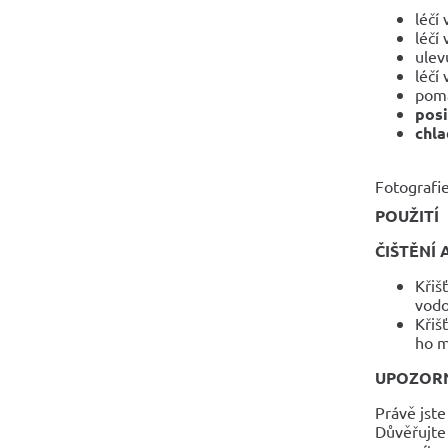
léčí
léčí
ulev
léčí
pomá
posi
chla
Fotografie
POUŽITÍ
ČIŠTĚNÍ 
Křiš
vod
Křiš
ho m
UPOZOR
Právě jste
Důvěřujte 