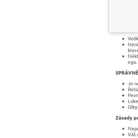
Poku
se t
Patr
KDO MŮŽ
Veli
Není
kter
Někt
ega.
SPRÁVNÉ
Je n
Řetí
Pevn
Loke
Díky
Zásady pr
Nepr
Váš 