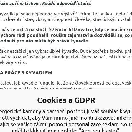
zka začíná tichem. Každá odpověď intuicí.
kyvadlo je snad nejjednoznačnější věšteckou technikou, neboť d
it i zdravotní stav, vlohy a schopnosti člověka, stav lidských vzta
 nás se ocitá na složité životní křižovatce, kdy se musíme 
chom rádi poodhalili roušku tajemství a dozvěděli se, co 
hodnutí pro nás může být právě kyvadlo.
ak nestačí si jen vybrat líbivé kyvadlo. Bude potřeba trochu prác
vána a označována jako čarodějnictví. Dnes už naštěstí doba po
k víry a citu.
A PRÁCE S KYVADLEM
tatou, jak kyvadlo funguje, je, že se člověk oprostí od ega, ve
ové pohyby, které vyjdou z nervové soustavy.
ová soustava v tu chvíli na sebe nabere roli vodiče univerzáln
Cookies a GDPR
tě musíte „vypnout“ a jen nechat proudit energii. Musíte se zce
vědi, které vám poskytuje.
ergetické kameny a partneři potřebují Váš souhlas k využ
Í ÚSKALÍ KYVADLA
notlivých dat, aby Vám mimo jiné mohli ukazovat infor
ající se Vašich zájmů pomocí personalizace reklam. Sou
n úrazu kyvadla tkví v tom poznat, kdy se jedná o nevědomé 
udělíte kliknutím na políčko "Ano, souhlasím".
ečně dává kyvadlo.