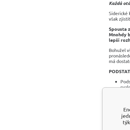
Každá otá
Siderické 
však zjist
Spousta z
Mnohdy by
lepší roz
Bohužel vš
pronásledo
má dostate
PODSTAT
Pods
sval
Nerv
Pros
odpo
En
NEJVĚTŠ
jed
týk
Káme
skut