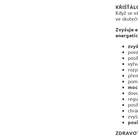
KŘIŠŤÁLO
Když se vá
ve skutečn
Zvyšuje e
energetic
zvyš
pov
posi
vytv
rozp
přem
pom
mocn
dovol
regu
posil
chrá
zvyš
posi
ZDRAVOT