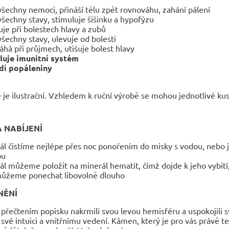
 všechny nemoci, přináší tělu zpět rovnováhu, zahání pálení
 všechny stavy, stimuluje šišinku a hypofýzu
uje při bolestech hlavy a zubů
 všechny stavy, ulevuje od bolesti
há při průjmech, utišuje bolest hlavy
luje imunitní systém
dí popáleniny
 je ilustrační. Vzhledem k ruční výrobě se mohou jednotlivé kusy
A NABÍJENÍ
ťál čistíme nejlépe přes noc ponořením do misky s vodou, nebo 
ou
ťál můžeme položit na minerál hematit, čímž dojde k jeho vybití
ůžeme ponechat libovolně dlouho
NĚNÍ
 přečtením popisku nakrmili svou levou hemisféru a uspokojili s
své intuici a vnitřnímu vedení. Kámen, který je pro vás právě teď