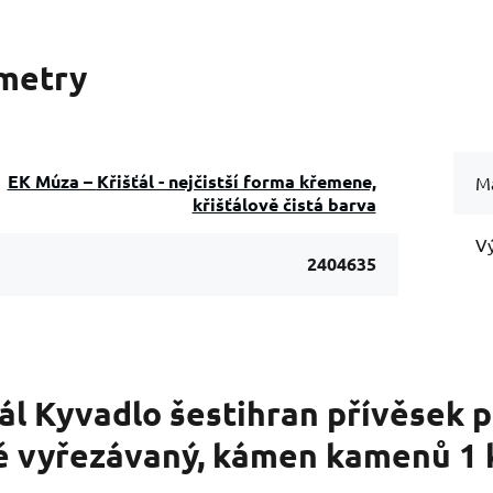
metry
EK Múza – Křišťál - nejčistší forma křemene,
Ma
křišťálově čistá barva
Vý
2404635
ťál Kyvadlo šestihran přívěsek 
ě vyřezávaný, kámen kamenů 1 