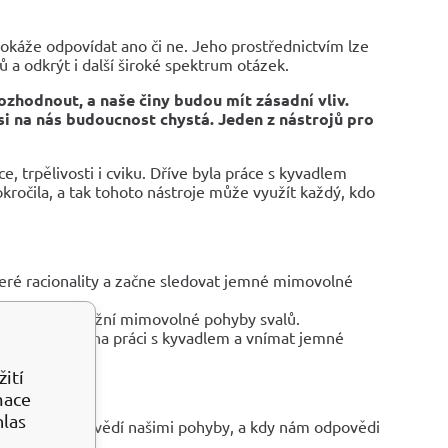
okáže odpovídat ano či ne. Jeho prostřednictvím lze
hů a odkrýt i další široké spektrum otázek.
rozhodnout, a naše činy budou mít zásadní vliv.
si na nás budoucnost chystá. Jeden z nástrojů pro
e, trpělivosti i cviku. Dříve byla práce s kyvadlem
kročila, a tak tohoto nástroje může využít každý, kdo
škeré racionality a začne sledovat jemné mimovolné
í energie a umožní mimovolné pohyby svalů.
la soustředit na práci s kyvadlem a vnímat jemné
ití
mace
hlas
vynucení odpovědí našimi pohyby, a kdy nám odpovědi