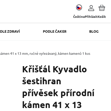
Čeština
Přihlásit
Košík
DLE ZDRAVÍ
PODLE ČAKER
BLOG
ní kámen 41 x 13 mm, ručně vyřezávaný, kámen kamenů 1 kus
Křišťál Kyvadlo
šestihran
přívěsek přírodní
kámen 41 x 13