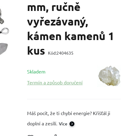
mm, ručně
vyřezávaný,
kámen kamenů 1
kus
Kód:
2404635
Skladem
Termín a způsob doručení
Máš pocit, že ti chybí energie? Křišťál ji
doplní a zesílí.
Více