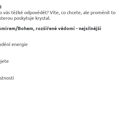
I
ro vás těžké odpovědět? Víte, co chcete, ale proměnit to
kterou poskytuje krystal.
esmírem/Bohem, rozšířené vědomí - nejsilnější
oudění energie
ujete
ožnosti