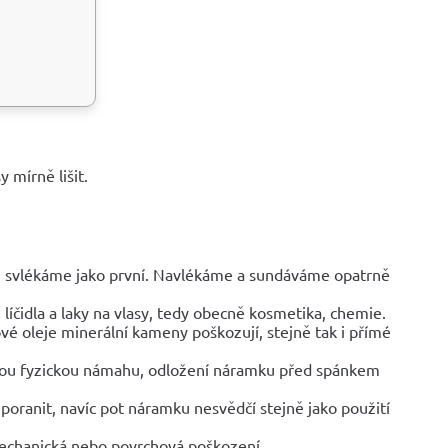
 mírně lišit.
y, svlékáme jako první. Navlékáme a sundáváme opatrně
líčidla a laky na vlasy, tedy obecně kosmetika, chemie.
vé oleje minerální kameny poškozují, stejně tak i přímé
jinou fyzickou námahu, odložení náramku před spánkem
poranit, navíc pot náramku nesvědčí stejně jako použití
mechanická nebo povrchová poškození.