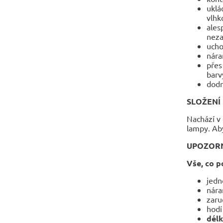
uklá
vlhko
ales
neza
ucho
nára
přes
barv
dodr
SLOŽENÍ
Nachází v 
lampy. Aby
UPOZOR
Vše, co p
jedn
nára
zaru
hodí
dél