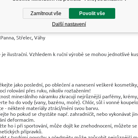
akra - Višuddha
Zamítnout vše
Povolit vše
akra - Ádžňa
Další nastavení
Í ZVĚROKRUHU
 Panna, Střelec, Váhy
 je ilustrační. Vzhledem k ruční výrobě se mohou jednotlivé kusy
ékejte jako poslední, po oblečení a nanesení veškeré kosmetik
cí rolování přes ruku, nikoliv roztažením!
tnost minerálního náramku zkracují nejrůznější parfémy, krémy, 
rte ho do vody (vany, bazénu, moře). Chlór, sůl i vonné koupelo
ce - některé materiály ztrácí/mění svou barvu.
ejte ho pokud se chystáte např. zahradničit, nebo vykonávat 
ání deformacím.
žte ho i při sportování, může dojít ke znehodnocení, můžete se 
etických přípravků.
akt s tvrdými povrchy a předměty může způsobit nejrůznější 