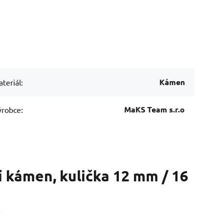
Kámen
teriál:
MaKS Team s.r.o
robce:
í kámen, kulička 12 mm / 16
Í