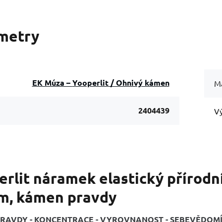
metry
EK Múza – Yooperlit / Ohnivý kámen
Ma
2404439
Vý
erlit náramek elastický přírodn
cm, kámen pravdy
RAVDY - KONCENTRACE - VYROVNANOST - SEBEVĚDOM