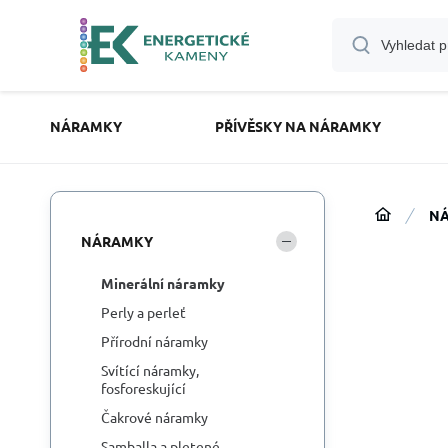
NÁRAMKY
PŘÍVĚSKY NA NÁRAMKY
N
NÁRAMKY
Minerální náramky
Perly a perleť
Přírodní náramky
Svítící náramky,
fosforeskující
Čakrové náramky
Samballa a pletené