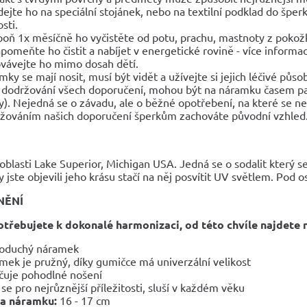
dejte ho na speciální stojánek, nebo na textilní podklad do špe
sti.
poň 1x měsíčně ho vyčistěte od potu, prachu, mastnoty z pokož
pomeňte ho čistit a nabíjet v energetické rovině - více informac
vávejte ho mimo dosah dětí.
mky se mají nosit, musí být vidět a užívejte si jejich léčivé půso
 dodržování všech doporučení, mohou být na náramku časem pa
y). Nejedná se o závadu, ale o běžné opotřebení, na které se n
žováním našich doporučení šperkům zachováte původní vzhled
oblasti Lake Superior, Michigan USA. Jedná se o sodalit který s
 jste objevili jeho krásu stačí na něj posvítit UV světlem. Po
NĚNÍ
otřebujete k dokonalé harmonizaci, od této chvíle najdete 
oduchý náramek
mek je pružný, díky gumičce má univerzální velikost
čuje pohodlné nošení
 se pro nejrůznější příležitosti, sluší v každém věku
ka náramku:
16 - 17 cm