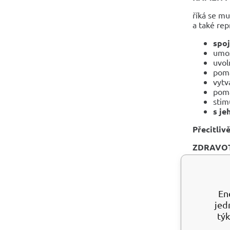
říká se m
a také rep
spoj
umož
uvol
pomá
vytv
pomá
stim
s je
Přecitliv
ZDRAVOT
pomá
ČISTĚNÍ 
En
čist
jed
nabí
týk
ČAKRA