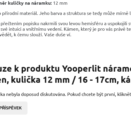
ěr kuličky na náramku:
12 mm
 přírodní materiál. Jeho barva a struktura se tedy může mírně liš
 přečtením popisku nakrmili svou levou hemisféru a uspokojili s
své intuici a vnitřnímu vedení. Kámen, který je pro vás právě teď
ědět, k čemu slouží. Vaše duše ví.
uze k produktu
Yooperlit nárame
n, kulička 12 mm / 16 - 17cm, 
ka nebyla doposud diskutována. Pokud chcete být první, kliknět
 PŘÍSPĚVEK