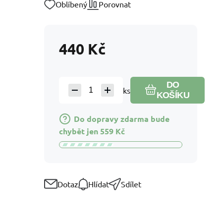
Oblíbený
Porovnat
440
Kč
DO
ks
KOŠÍKU
Do dopravy zdarma bude
chybět jen
559
Kč
Dotaz
Hlídat
Sdílet