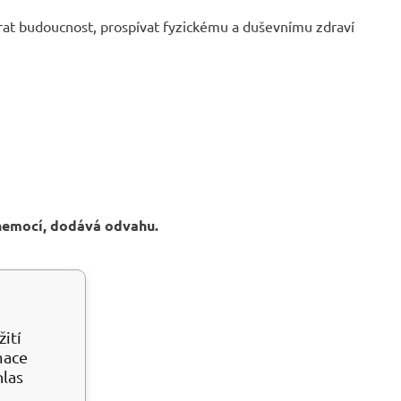
at budoucnost, prospívat fyzickému a duševnímu zdraví
 nemocí, dodává odvahu.
ití
mace
hlas