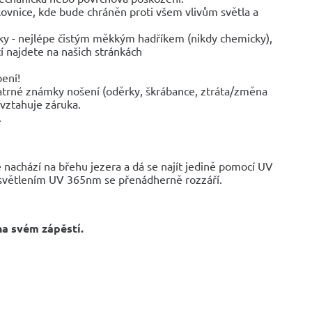
rkovnice, kde bude chráněn proti všem vlivům světla a
ky - nejlépe čistým měkkým hadříkem (nikdy chemicky),
í najdete na našich stránkách
bení!
trné známky nošení (oděrky, škrábance, ztráta/změna
evztahuje záruka.
.
e nachází na břehu jezera a dá se najít jedině pomocí UV
d osvětlením UV 365nm se přenádherně rozzáří.
na svém zápěstí.