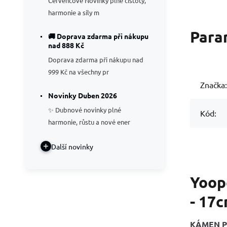
Červencové Novinky plné čistoty,
harmonie a síly m
Para
🚚 Doprava zdarma při nákupu
nad 888 Kč
Doprava zdarma při nákupu nad
999 Kč na všechny pr
Značka:
Novinky Duben 2026
✨ Dubnové novinky plné
Kód:
harmonie, růstu a nové ener
Další novinky
Yoop
- 17
KÁMEN P