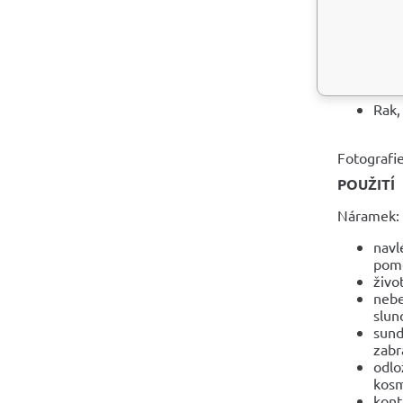
5. č
6. č
ZNAMEN
Rak,
Fotografie
POUŽITÍ
Náramek:
navl
pomo
živo
nebe
slun
sund
zabr
odlo
kosm
kont