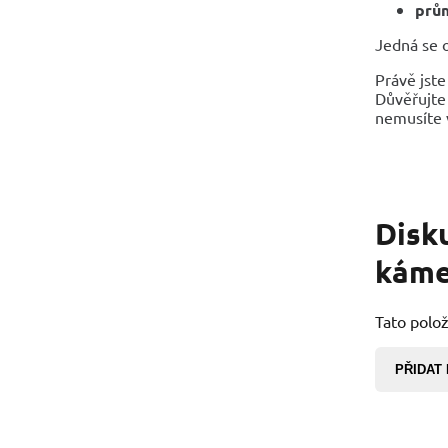
prům
Jedná se o
Právě jste
Důvěřujte 
nemusíte v
Disk
káme
Tato polož
PŘIDAT