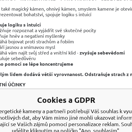
u také magický kámen, ohnivý kámen, smyslem kamene je otevír
rezentovat bohatství, spojuje logiku s intuicí
uje logiku s intuicí
ňuje rozpoznat a vyjádřit své skutečné pocity
ňuje hněv a negativní myšlenky
há bojovat proti strachům a fobiím
áří jasnou a vnímavou mysl
há vám najít svůj střed a vnitřní klid -
zvyšuje sebevědomí
uluje sebedůvěru
ho pomocí se lépe koncentrujeme
ělým lidem dodává větší vyrovnanost. Odstraňuje strach z
NÍ ÚČINKY
há bojovat proti strachům a fobiím,
Cookies a GDPR
A NABÍKENÍ
ergetické kameny a partneři potřebují Váš souhlas k využ
íme pod tekoucí vlažnou vodou
notlivých dat, aby Vám mimo jiné mohli ukazovat infor
jíme alespoň hodinu na přímém slunci
ající se Vašich zájmů pomocí personalizace reklam. Sou
udělíte kliknutím na políčko "Ano, souhlasím".