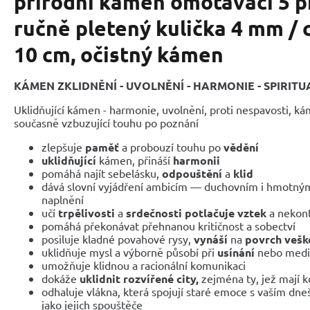
přírodní kámen omotávací 5 
ručně pletený kulička 4 mm / 
10 cm, očistný kámen
KÁMEN ZKLIDNĚNÍ - UVOLNĚNÍ - HARMONIE - SPIRITUA
Uklidňující kámen - harmonie, uvolnění, proti nespavosti, ká
současně vzbuzující touhu po poznání
zlepšuje
paměť
a probouzí touhu po
vědění
uklidňující
kámen, přináší
harmonii
pomáhá najít sebelásku,
odpouštění
a
klid
dává slovní vyjádření ambicím — duchovním i hmotným
naplnění
učí
trpělivosti
a
srdečnosti potlačuje vztek
a nekont
pomáhá překonávat přehnanou kritičnost a sobectví
posiluje kladné povahové rysy,
vynáší
na
povrch vešk
uklidňuje mysl a výborně působí při
usínání
nebo medi
umožňuje klidnou a racionální komunikaci
dokáže
uklidnit rozvířené city,
zejména ty, jež mají k
odhaluje vlákna, která spojují staré emoce s vaším dne
jako jejich spouštěče