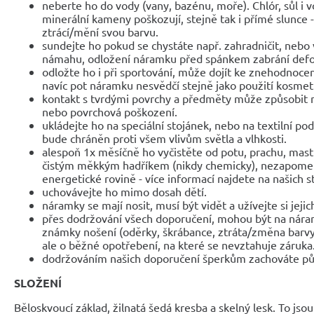
neberte ho do vody (vany, bazénu, moře). Chlór, sůl i 
minerální kameny poškozují, stejně tak i přímé slunce 
ztrácí/mění svou barvu.
sundejte ho pokud se chystáte např. zahradničit, nebo 
námahu, odložení náramku před spánkem zabrání def
odložte ho i při sportování, může dojít ke znehodnocen
navíc pot náramku nesvědčí stejně jako použití kosmet
kontakt s tvrdými povrchy a předměty může způsobit 
nebo povrchová poškození.
ukládejte ho na speciální stojánek, nebo na textilní po
bude chráněn proti všem vlivům světla a vlhkosti.
alespoň 1x měsíčně ho vyčistěte od potu, prachu, mast
čistým měkkým hadříkem (nikdy chemicky), nezapomeňte
energetické rovině - více informací najdete na našich 
uchovávejte ho mimo dosah dětí.
náramky se mají nosit, musí být vidět a užívejte si jejic
přes dodržování všech doporučení, mohou být na nár
známky nošení (oděrky, škrábance, ztráta/změna barvy
ale o běžné opotřebení, na které se nevztahuje záruka
dodržováním našich doporučení šperkům zachováte pů
SLOŽENÍ
Běloskvoucí základ, žilnatá šedá kresba a skelný lesk. To jso