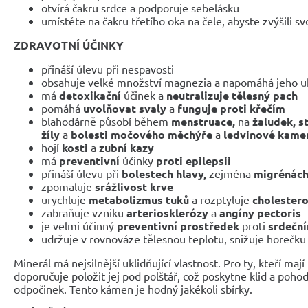
otvírá čakru srdce a podporuje sebelásku
umístěte na čakru třetího oka na čele, abyste zvýšili s
ZDRAVOTNÍ ÚČINKY
přináší úlevu při nespavosti
obsahuje velké množství magnezia a napomáhá jeho uk
má
detoxikační
účinek a
neutralizuje tělesný pach
pomáhá
uvolňovat svaly
a
funguje proti křečím
blahodárně působí během
menstruace,
na
žaludek, s
žíly
a
bolesti močového měchýře
a
ledvinové kame
hojí
kosti
a
zubní kazy
má
preventivní
účinky
proti epilepsii
přináší úlevu při
bolestech hlavy,
zejména
migrénác
zpomaluje
srážlivost krve
urychluje
metabolizmus tuků
a rozptyluje
cholestero
zabraňuje vzniku
arteriosklerózy
a
angíny pectoris
je velmi účinný
preventivní prostředek
proti
srdečn
udržuje v rovnováze tělesnou teplotu, snižuje horečku 
Minerál má nejsilnější uklidňující vlastnost. Pro ty, kteří maj
doporučuje položit jej pod polštář, což poskytne klid a pohod
odpočinek. Tento kámen je hodný jakékoli sbírky.