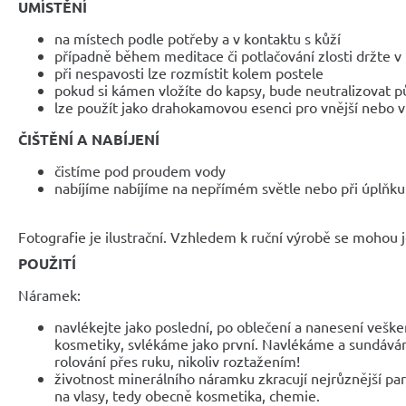
UMÍSTĚNÍ
na místech podle potřeby a v kontaktu s kůží
případně během meditace či potlačování zlosti držte v
při nespavosti lze rozmístit kolem postele
pokud si kámen vložíte do kapsy, bude neutralizovat pů
lze použít jako drahokamovou esenci pro vnější nebo vn
ČIŠTĚNÍ A NABÍJENÍ
čistíme pod proudem vody
nabíjíme nabíjíme na nepřímém světle nebo při úplňku
Fotografie je ilustrační. Vzhledem k ruční výrobě se mohou je
POUŽITÍ
Náramek:
navlékejte jako poslední, po oblečení a nanesení veške
kosmetiky, svlékáme jako první. Navlékáme a sundáv
rolování přes ruku, nikoliv roztažením!
životnost minerálního náramku zkracují nejrůznější parf
na vlasy, tedy obecně kosmetika, chemie.