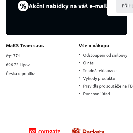
ručně
%
Akční nabídky na váš e-mail
PŘIH
pletený
kulička
4
mm
/
cca
90
MaKS Team s.r.o.
Vše o nákupu
cm
+
Odstoupení od smlouvy
č:p: 371
10
O nás
696 72 Lipov
cm,
Snadná reklamace
očistný
Česká republika
Výhody produktů
kámen
Pravidla pro soutěže na FB
Puncovní úřad