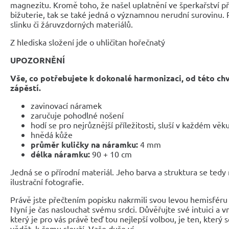
magnezitu. Kromě toho, že našel uplatnění ve šperkařství 
bižuterie, tak se také jedná o významnou nerudní surovinu. 
slinku či žáruvzdorných materiálů.
Z hlediska složení jde o uhličitan hořečnatý
UPOZORNĚNÍ
Vše, co potřebujete k dokonalé harmonizaci, od této ch
zápěstí.
zavinovací náramek
zaručuje pohodlné nošení
hodí se pro nejrůznější příležitosti, sluší v každém věk
hnědá kůže
průměr kuličky na náramku:
4 mm
délka náramku:
90 + 10 cm
Jedná se o přírodní materiál. Jeho barva a struktura se tedy
ilustrační fotografie.
Právě jste přečtením popisku nakrmili svou levou hemisféru 
Nyní je čas naslouchat svému srdci. Důvěřujte své intuici a 
který je pro vás právě teď tou nejlepší volbou, je ten, který 
vědět, k čemu slouží. Vaše duše ví.