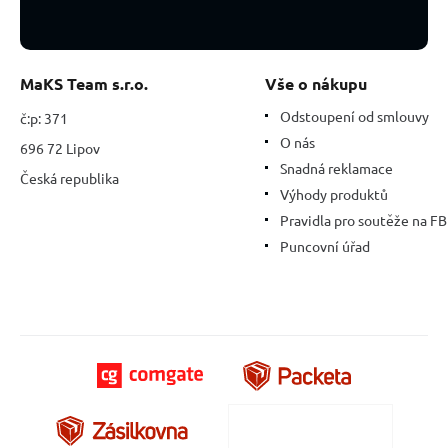
MaKS Team s.r.o.
Vše o nákupu
Odstoupení od smlouvy
č:p: 371
O nás
696 72 Lipov
Snadná reklamace
Česká republika
Výhody produktů
Pravidla pro soutěže na FB
Puncovní úřad