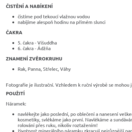
ČISTĚNÍ A NABÍKENÍ
čistíme pod tekoucí vlažnou vodou
nabíjíme alespoň hodinu na přímém slunci
ČAKRA
5. čakra - Višuddha
6. čakra - Ádžňa
ZNAMENÍ ZVĚROKRUHU
Rak, Panna, Střelec, Váhy
Fotografie je ilustrační. Vzhledem k ruční výrobě se mohou je
POUŽITÍ
Náramek:
navlékejte jako poslední, po oblečení a nanesení veške
kosmetiky, svlékáme jako první. Navlékáme a sundáv
rolování přes ruku, nikoliv roztažením!
životnost minerálního náramku zkracují nejrůznější parf