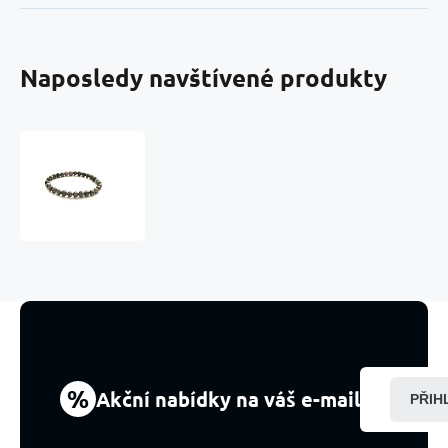
Naposledy navštívené produkty
Yooperlite
náramek
elastický
přírodní
kámen,
kulička
6
mm
/
16
-
17
%
Akční nabídky na váš e-mail
PŘIH
cm