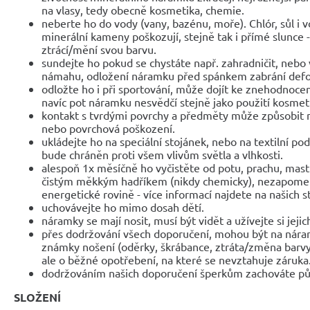
na vlasy, tedy obecně kosmetika, chemie.
neberte ho do vody (vany, bazénu, moře). Chlór, sůl i 
minerální kameny poškozují, stejně tak i přímé slunce 
ztrácí/mění svou barvu.
sundejte ho pokud se chystáte např. zahradničit, nebo 
námahu, odložení náramku před spánkem zabrání def
odložte ho i při sportování, může dojít ke znehodnocen
navíc pot náramku nesvědčí stejně jako použití kosmet
kontakt s tvrdými povrchy a předměty může způsobit 
nebo povrchová poškození.
ukládejte ho na speciální stojánek, nebo na textilní po
bude chráněn proti všem vlivům světla a vlhkosti.
alespoň 1x měsíčně ho vyčistěte od potu, prachu, mast
čistým měkkým hadříkem (nikdy chemicky), nezapomeňte
energetické rovině - více informací najdete na našich 
uchovávejte ho mimo dosah dětí.
náramky se mají nosit, musí být vidět a užívejte si jejic
přes dodržování všech doporučení, mohou být na nár
známky nošení (oděrky, škrábance, ztráta/změna barvy
ale o běžné opotřebení, na které se nevztahuje záruka
dodržováním našich doporučení šperkům zachováte pů
SLOŽENÍ