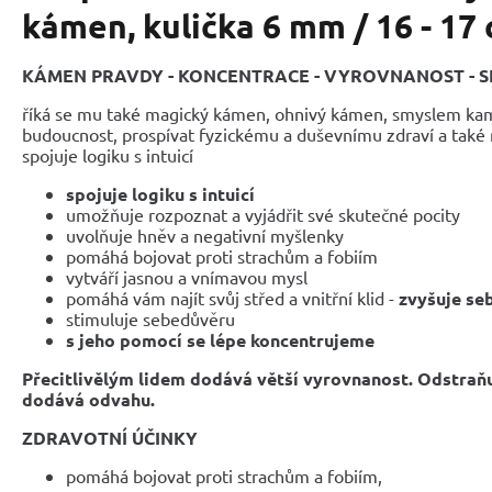
kámen, kulička 6 mm / 16 - 17
KÁMEN PRAVDY - KONCENTRACE - VYROVNANOST - 
říká se mu také magický kámen, ohnivý kámen, smyslem kam
budoucnost, prospívat fyzickému a duševnímu zdraví a také 
spojuje logiku s intuicí
spojuje logiku s intuicí
umožňuje rozpoznat a vyjádřit své skutečné pocity
uvolňuje hněv a negativní myšlenky
pomáhá bojovat proti strachům a fobiím
vytváří jasnou a vnímavou mysl
pomáhá vám najít svůj střed a vnitřní klid -
zvyšuje s
stimuluje sebedůvěru
s jeho pomocí se lépe koncentrujeme
Přecitlivělým lidem dodává větší vyrovnanost. Odstraňu
dodává odvahu.
ZDRAVOTNÍ ÚČINKY
pomáhá bojovat proti strachům a fobiím,