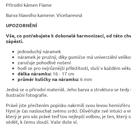
Přírodní kámen Flame
Barva hlavního kamene: Vícebarevná
UPOZORNĚNÍ
Vše, co potřebujete k dokonalé harmonizaci, od této ch
zápěstí.
jednoduchý náramek
náramek je pružný, díky gumičce má univerzální veliko
zaručuje pohodlné nošení
hodí se pro nejrůznější příležitosti, sluší v každém věk
délka náramku:
16 - 17 cm
průměr kuličky na náramku:
6 mm
Jedná se o přírodní materiál. Jeho barva a struktura se tedy
ilustrační fotografie.
Právě jste přečtením popisku nakrmili svou levou hemisféru 
Nyní je čas naslouchat svému srdci. Důvěřujte své intuici a 
který je pro vás právě teď tou nejlepší volbou, je ten, který 
vědět, k čemu slouží. Vaše duše ví.