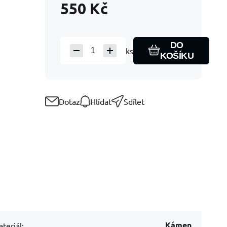
550
Kč
DO
ks
KOŠÍKU
Dotaz
Hlídat
Sdílet
Kámen
teriál: