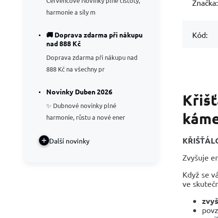
Červencové Novinky plné čistoty,
Značka:
harmonie a síly m
Kód:
🚚 Doprava zdarma při nákupu
nad 888 Kč
Doprava zdarma při nákupu nad
888 Kč na všechny pr
Novinky Duben 2026
Křišť
✨ Dubnové novinky plné
káme
harmonie, růstu a nové ener
KŘIŠŤÁLO
Další novinky
Zvyšuje en
Když se vá
ve skutečn
zvyš
pov