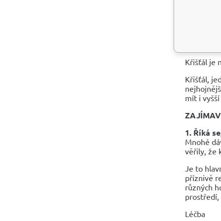
vod
Křiš
ho m
HISTORI
Křišťál je
Křišťál, j
nejhojnějš
mít i vyšš
ZAJÍMAV
1. Říká s
Mnohé dávn
věřily, že 
Je to hlav
příznivě r
různých ho
prostředí,
Léčba