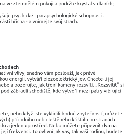
a ve ztemnělém pokoji a podržte krystal v dlaních;
yšuje psychické i parapsychologické schopnosti.
ásti břicha - a vnímejte svůj strach.
schodech
tivní vlivy, snadno vám poslouží, jak právě
u energii, vytváří piezoelektrický jev. Chcete-li jej
sebe a pozorujte, jak tření kameny rozsvítí. „Rozsvítit" si
od zábradlí schodiště, kde vytvoří mezi patry vibrující
ete, nebo když jste vyklidili hodné zbytečností, můžete
ých) přírodního nebo leštěného křišťálu po stranách
odu a jeden uprostřed. Nebo můžete připevnit dva na
její frekvenci. To ovlivní jak vás, tak vaši rodinu, budete