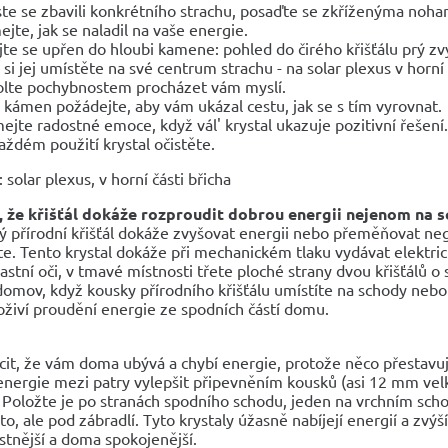
te se zbavili konkrétního strachu, posaďte se zkříženýma noham
ejte, jak se naladil na vaše energie.
jte se upřen do hloubi kamene: pohled do čirého křišťálu prý zv
 si jej umístěte na své centrum strachu - na solar plexus v horní č
lte pochybnostem procházet vám myslí.
 kámen požádejte, aby vám ukázal cestu, jak se s tím vyrovnat.
ejte radostné emoce, když vál' krystal ukazuje pozitivní řešení.
aždém použití krystal očistěte.
solar plexus, v horní části břicha
e, že křišťál dokáže rozproudit dobrou energii nejenom na 
 přírodní křišťál dokáže zvyšovat energii nebo přeměňovat nega
e. Tento krystal dokáže při mechanickém tlaku vydávat elektricko
lastní oči, v tmavé místnosti třete ploché strany dvou křišťálů o 
omov, když kousky přírodního křišťálu umístíte na schody nebo p
 oživí proudění energie ze spodních částí domu.
cit, že vám doma ubývá a chybí energie, protože něco přestavuj
nergie mezi patry vylepšit připevněním kousků (asi 12 mm velk
. Položte je po stranách spodního schodu, jeden na vrchním sch
to, ale pod zábradlí. Tyto krystaly úžasně nabíjejí energií a zvýší 
ťastnější a doma spokojenější.