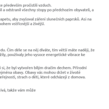
e především pročistili vzduch.
stil a odstranil všechny stopy po předchozím obyvateli, a
petu, aby zvyšoval záření slunečních paprsků. Asi na
ohem vstřícnější a živější.
u. Čím déle se na něj díváte, tím větší máte naději, že
ily, používaly jeho vysoce energetické vibrace ke
eli si, že byl vytvořen bílým dračím dechem. Přírodní
zejména obavy. Obavy vás mohou držet v životě
řejnosti, strach o děti, které odcházejí z domova.
užívá, takže vám může