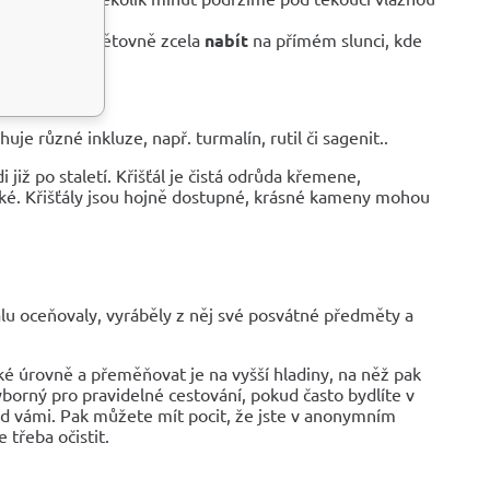
, a pak jej opětovně zcela
nabít
na přímém slunci, kde
uje různé inkluze, např. turmalín, rutil či sagenit..
 již po staletí. Křišťál je čistá odrůda křemene,
iboké. Křišťály jsou hojně dostupné, krásné kameny mohou
ťálu oceňovaly, vyráběly z něj své posvátné předměty a
ké úrovně a přeměňovat je na vyšší hladiny, na něž pak
ýborný pro pravidelné cestování, pokud často bydlíte v
řed vámi. Pak můžete mít pocit, že jste v anonymním
 třeba očistit.