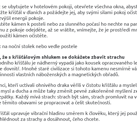
 se ubytujete v hotelovém pokoji, otevřete všechna okna, abyst
žte křišťál v dlaních a požádejte jej, aby svými silami pokoj oči
zvýšil energii pokoje.
těte kámen k posteli nebo za slunného počasí ho nechte na para
nu z pokoje odejděte, až se vrátíte, vnímejte, že je prostředí mn
oužití kámen očistěte.
 na noční stolek nebo vedle postele
e, že s křišťálovým shlukem se dokážete zbavit strachu
odního křišťálu je nádherný vypadá jako kousek opracovaného led
 dovnitř. Mnohé staré civilizace si tohoto kamenu nesmírně váž
činnosti vlastních náboženských a magnetických obřadů.
nci, kteří uctívali ohnivého draka věřili v čistotu křišťálu a mysl
éčí mysl a ducha a může taky změnit pevně zakořeněné myšlení 
pátky. Každý mívá strach: strach být sám, strach promluvit na ve
e těmito obavami se propracovat a čelit skutečnosti.
řišťál upravuje vibrační hladinu směrem k člověku, který jej po
hlédnout za strachy a dosáhnout, čeho chcete.