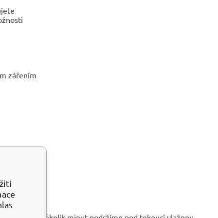
ujete
ožnosti
kým zářením
ití
mace
hlas
jej alespoň několik minut podržíme pod tekoucí vlažnou