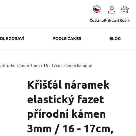
Čeština
Přihlásit
Košík
DLE ZDRAVÍ
PODLE ČAKER
BLOG
et přírodní kámen 3mm / 16 - 17cm, kámen kamenů
Křišťál náramek
elastický fazet
přírodní kámen
3mm / 16 - 17cm,