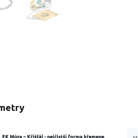
metry
EK Múza – Křišťál - nejčistší forma křemene,
Ma