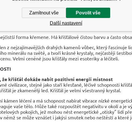
ou
ťál
můžeme položit na minerál hematit, čímž dojde k jeho vybití
Zamítnout vše
Povolit vše
ůžeme ponechat libovolně dlouho
Další nastavení
E A TRADICE
 nejčistší forma křemene. Má křišťálově čistou barvu a často obsah
eden z nejzajímavějších drahých kamenů vůbec, který fascinuje lidi
ího minerálu na světě, a tvoří krásné krystaly, nejčastěji šest
í cenu. Velmi ceněné jsou křišťály mezi esoteriky a léčiteli.
OSTI
e, že křišťál dokáže nabít pozitivní energií místnost
é civilizace, stejně jako staří křesťané, léčivé schopnosti křiš
křišťál je zkamenělý led. Křišťál je velmi všestranný krystal.
ní kámen léčení a má schopnost nabírat vibrace nízké energetic
eaguje vaše tělo. Může také rozpouštět negativitu v okolí a je v
telových pokojích, jež mohou nést energetické „otisky" lidí p
 v němž se může vznášet i jakýsi smutek nebo neštěstí a které je