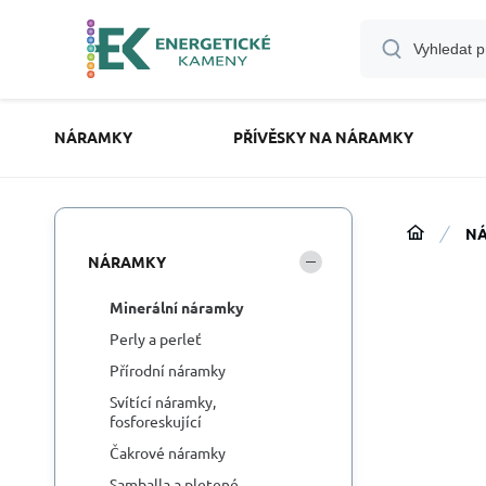
NÁRAMKY
PŘÍVĚSKY NA NÁRAMKY
N
NÁRAMKY
Minerální náramky
Perly a perleť
Přírodní náramky
Svítící náramky,
fosforeskující
Čakrové náramky
Samballa a pletené