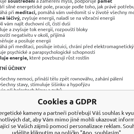
luje
soustředění
a zaměření mysli, podporuje
paměť
áří silné energetické pole, pracuje podle toho, jak právě potřeb
áhá při
meditaci,
pomáhá vám uvědomit si v životě všechny m
ě léčivý,
zvyšuje energii, naladí se na vibrační energii
í vám najít duchovní cíl, čistí duši
luje a zvyšuje tok energií, rozpouští bloky
ouští negativitu v okolí, přijímá
ěňuje a posiluje energii
há při meditaci, posiluje intuici, chrání před elektromagnetic
uje psychické a parapsychologické schopnosti
luje energie,
které povzbuzují růst rostlin
NÍ ÚČINKY
 všechny nemoci, přináší tělu zpět rovnováhu, zahání pálení
 všechny stavy, stimuluje šišinku a hypofýzu
uje při bolestech hlavy a zubů
 všechny stavy, ulevuje od bolesti
Cookies a GDPR
há při průjmech, utišuje bolest hlavy
luje imunitní systém
dí popáleniny
ergetické kameny a partneři potřebují Váš souhlas k využ
notlivých dat, aby Vám mimo jiné mohli ukazovat infor
A NABÍJENÍ
ající se Vašich zájmů pomocí personalizace reklam. Sou
udělíte kliknutím na políčko "Ano, souhlasím".
ťál
čistíme nejlépe přes noc ponořením do misky s vodou, nebo 