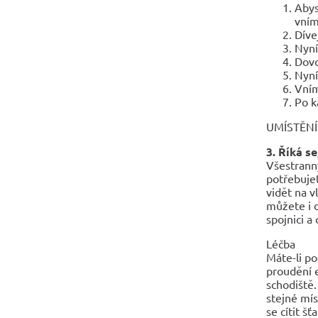
Abys
vním
Díve
Nyní
Dovo
Nyní
Vním
Po k
UMÍSTĚNÍ: 
3. Říká s
Všestranný
potřebujet
vidět na v
můžete i d
spojnici a
Léčba
Máte-li po
proudění e
schodiště
stejné mís
se cítit š