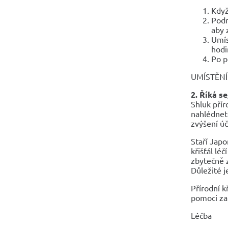
Když
Podr
aby 
Umís
hodi
Po p
UMÍSTĚNÍ:
2. Říká s
Shluk přír
nahlédnete
zvýšení ú
Staří Japo
křišťál l
zbytečně z
Důležité j
Přírodní k
pomoci za
Léčba