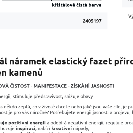
křišťálově čistá barva
Vý
2405197
ál náramek elastický fazet pří
n kamenů
VÁ ČISTOST - MANIFESTACE - ZÍSKÁNÍ JASNOSTI
ergii, stimuluje představivost, snižuje obavy
s někdo zeptá, co v životě chcete nebo jaké jsou vaše cíle, je p
ost je pro vás náročné? Potřebujete energii jasnosti a projevu, 
uje pozitivní energii
a odebírá negativní energii, reguluje pr
zbuzuje
inspiraci,
nabízí
kreativní
nápady,