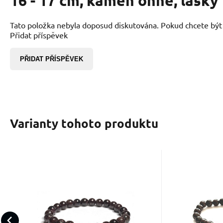
16 - 17 cm, kámen ohně, lásky
Tato položka nebyla doposud diskutována. Pokud chcete být p
Přidat příspěvek
PŘIDAT PŘÍSPĚVEK
Varianty tohoto produktu
Kód:
2201536
EAN:
K
Skladem
847
Kč
Granát náramek
Gra
elastický přírodní
náram
Kámen odvahy, který probouzí
Kámen, kte
kámen, kulička 8 mm /
přír
vnitřní bojovníky. Granát
a motivaci
16 - 17 cm, povzbuzuje
kulička
pomáhá dosahovat vítězství.
úspěch i rů
pravou lásku
cm kva
Oblíbený
Porovnat