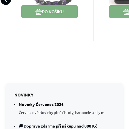
kámen králů a biskupů
1 kus,
Oblíbený
Porovnat
DO KOŠÍKU
NOVINKY
Novinky Červenec 2026
Červencové Novinky plné čistoty, harmonie a síly m
🚚 Doprava zdarma při nákupu nad 888 Kč