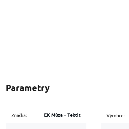
Parametry
EK Múza – Tektit
Značka:
Výrobce: