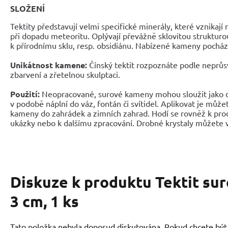
SLOŽENÍ
Tektity představují velmi specifické minerály, které vznikají
při dopadu meteoritu. Oplývají převážně sklovitou strukturou
k přírodnímu sklu, resp. obsidiánu. Nabízené kameny pochází
Unikátnost kamene:
Čínský tektit rozpoznáte podle neprůs
zbarvení a zřetelnou skulptaci.
Použití:
Neopracované, surové kameny mohou sloužit jako d
v podobě náplní do váz, fontán či svítidel. Aplikovat je může
kameny do zahrádek a zimních zahrad. Hodí se rovněž k prod
ukázky nebo k dalšímu zpracování. Drobné krystaly můžete v
Diskuze k produktu
Tektit sur
3 cm, 1 ks
Tato položka nebyla doposud diskutována. Pokud chcete být p