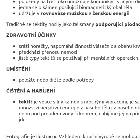
položený na třetí oko umožňuje komunikaci s jinými 
jedná se o kámen posilující biomagnetický obal těla
udržuje v
rovnováze mužskou
a
ženskou energii
Tradičně se tektity nosily jako talismany
podporující plodn
ZDRAVOTNÍ ÚČINKY
sráží horečky, napomáhá činnosti vlásečnic a oběhu kr
předchází přenosu nemocí
jisté typy tektitů se používají při mentálních operacích
UMÍSTĚNÍ
položte nebo držte podle potřeby
ČIŠTĚNÍ A NABÍJENÍ
tektit
je velice silný kámen s mocnými vibracemi, je sc
množství negativní energie z našeho těla i z našeho okol
dobu pod proudem vody či kouřem, nabíjíme jej na přím
jde
Fotografie je ilustrační. Vzhledem k ruční výrobě se mohou je