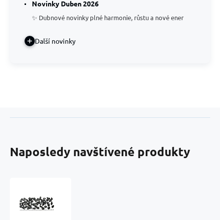
Novinky Duben 2026
✨ Dubnové novinky plné harmonie, růstu a nové ener
Další novinky
Naposledy navštívené produkty
Tektit
surovina,
cca