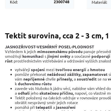
2300748
Kód:
Materiál:
Tektit surovina, cca 2 - 3 cm, 1
JASNOZŘIVOST-VESMÍRNÝ POSEL-PLODNOST
Vzhledem k jejich
mimozemskému původu
panuje přesvědč
umožňují
komunikaci
s
jinými světy
a současně
podporují
růst
prostřednictvím vstřebávání a udržování vyšších znalost
vytvářejí
spojení
mezi
tvořivou energií
a
hmotou
pomůže překonat
nežádoucí zážitky, zapamatovat
s
vám
nepříjemné
chvíle
přinesly,
a
soustředit
se na
v
k
duchovnímu růstu
zavede vás hluboko k jádru věcí, nabídne vám vhled d
a
odhalí
jeho
skutečnou příčinu,
napoví, co vlastně m
Tektit položený na čakrách udržuje v rovnováze proud
obrátit nesprávný směr jejich rotace
pomáhá pří
telepatii
a
jasnozření