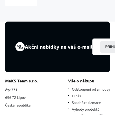
2
-
3
cm,
1
ks
%
Akční nabídky na váš e-mail
PŘIH
MaKS Team s.r.o.
Vše o nákupu
Odstoupení od smlouvy
č:p: 371
O nás
696 72 Lipov
Snadná reklamace
Česká republika
Výhody produktů