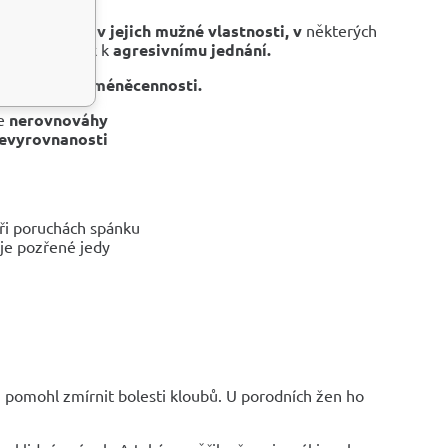
domí a víru v jejich mužné vlastnosti, v
některých
lný a vede pak k
agresivnímu jednání.
 s komplexem
méněcennosti.
je
nerovnováhy
evyrovnanosti
ři poruchách spánku
uje pozřené jedy
lu pomohl zmírnit bolesti kloubů. U porodních žen ho