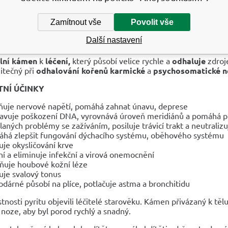
žům, kteří se cítí v podřízeném postavení,
zvyšuje jim sebevě
Zamítnout vše
Povolit vše
— u mužů typu „macho" — však může být tento vliv až příliš si
Další nastavení
apomáhá
překonat podřízené, „služebné"
postavení společně
lní kámen
k
léčení,
který působí velice rychle a
odhaluje
zdro
žitečný při
odhalování kořenů karmické
a
psychosomatické n
NÍ ÚČINKY
ňuje nervové napětí, pomáhá zahnat únavu, deprese
avuje poškození DNA, vyrovnává úroveň meridiánů a pomáhá p
laných problémy se zažíváním, posiluje trávicí trakt a neutraliz
há zlepšit fungování dýchacího systému, oběhového systému
uje okysličování krve
ní a eliminuje infekční a virová onemocnění
ňuje houbové kožní léze
uje svalový tonus
odárné působí na plíce, potlačuje astma a bronchitidu
stnosti pyritu objevili léčitelé starověku. Kámen přivázaný k tě
k noze, aby byl porod rychlý a snadný.