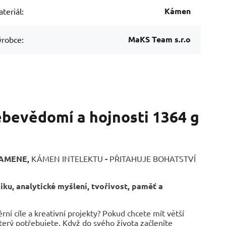
Kámen
teriál:
MaKS Team s.r.o
robce:
ebevědomí a hojnosti 1364 g
KAMENE,
KÁMEN INTELEKTU
-
PŘITAHUJE BOHATSTVÍ
iku, analytické myšlení, tvořivost, paměť a
ní cíle a kreativní projekty? Pokud chcete mít větší
který potřebujete. Když do svého života začleníte