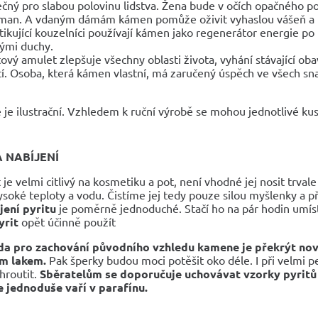
ečný pro slabou polovinu lidstva. Žena bude v očích opačného po
sman. A vdaným dámám kámen pomůže oživit vyhaslou vášeň a n
tikující kouzelníci používají kámen jako regenerátor energie po
lými duchy.
tový amulet zlepšuje všechny oblasti života, vyhání stávající oba
tí. Osoba, která kámen vlastní, má zaručený úspěch ve všech sn
 je ilustrační. Vzhledem k ruční výrobě se mohou jednotlivé kusy
A NABÍJENÍ
t je velmi citlivý na kosmetiku a pot, není vhodné jej nosit trva
ysoké teploty a vodu. Čistíme jej tedy pouze silou myšlenky a 
jení pyritu
je poměrně jednoduché. Stačí ho na pár hodin umísti
yrit
opět účinně použít
da pro zachování původního vzhledu kamene je překrýt nov
m lakem.
Pak šperky budou moci potěšit oko déle. I při velmi pe
hroutit.
Sběratelům se doporučuje uchovávat vzorky pyritů v
e jednoduše vaří v parafínu.