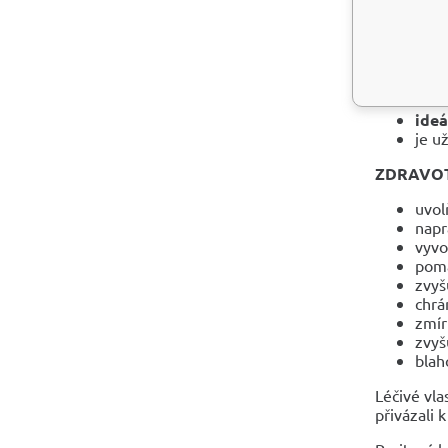
Pomáhá mu
případech 
Ženám n
ideá
je u
ZDRAVOT
uvol
napr
vyvo
pomá
zvyš
chrá
zmír
zvyš
blah
Léčivé vla
přivázali 