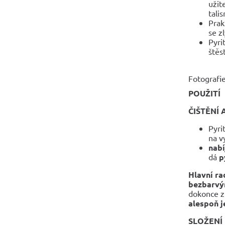
užit
tali
Prak
se z
Pyri
štěs
Fotografie
POUŽITÍ
ČIŠTĚNÍ 
Pyri
na v
nabí
dá
p
Hlavní ra
bezbarvý
dokonce z
alespoň j
SLOŽENÍ