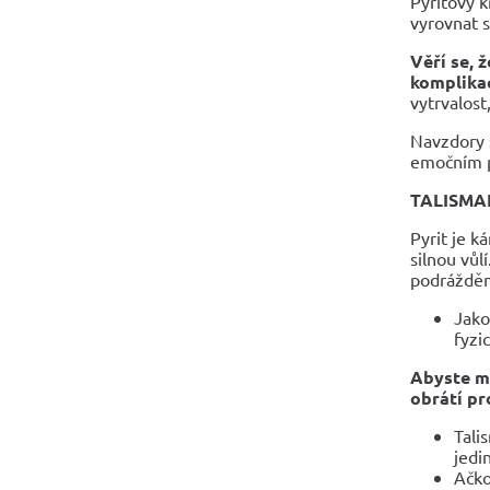
Pyritový k
vyrovnat 
Věří se, 
komplika
vytrvalost
Navzdory s
emočním pr
TALISMA
Pyrit je k
silnou vůl
podrážděn
Jako
fyzi
Abyste mo
obrátí pro
Tali
jedi
Ačko