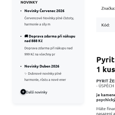
NOVINKY
Značka:
Novinky Červenec 2026
Červencové Novinky plné čistoty,
harmonie a síly m
Kód:
🚚 Doprava zdarma při nákupu
nad 888 Kč
Doprava zdarma při nákupu nad
999 Kč na všechny pr
Pyri
Novinky Duben 2026
1 ku
✨ Dubnové novinky plné
harmonie, růstu a nové ener
PYRIT Ž
- ÚSPĚCH
Další novinky
je kamene
psychický
Máte finan
nasazení a