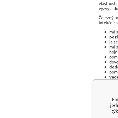
vlastnosti
výzvy a do
Železný py
infekčníc
má s
pozi
je s
má s
hojn
pom
dovo
dodá
pomá
ved
přin
prob
posi
zlep
En
uvád
jed
pomá
týk
zvyš
brán