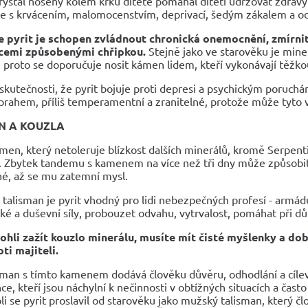
rystal nošený kolem krku dítěte pomáhal dítěti udržovat zdravý 
se s krvácením, malomocenstvím, deprivací, šedým zákalem a o
že pyrit je schopen zvládnout chronická onemocnění, zmírnit
cemi způsobenými chřipkou.
Stejně jako ve starověku je miner
, proto se doporučuje nosit kámen lidem, kteří vykonávají těžkou
kutečnosti, že pyrit bojuje proti depresi a psychickým poruchá
ahem, příliš temperamentní a zranitelné, protože může tyto vl
N A KOUZLA
ámen, který netoleruje blízkost dalších minerálů, kromě Serpen
í. Zbytek tandemu s kamenem na více než tři dny může způsobit
é, až se mu zatemní mysl.
 talisman je pyrit vhodný pro lidi nebezpečných profesí - armádu
cké a duševní síly, probouzet odvahu, vytrvalost, pomáhat při d
hli zažít kouzlo minerálu, musíte mít čisté myšlenky a do
ti majiteli.
sman s tímto kamenem dodává člověku důvěru, odhodlání a cíle
nce, kteří jsou náchylní k nečinnosti v obtížných situacích a často
li se pyrit proslavil od starověku jako mužský talisman, který č