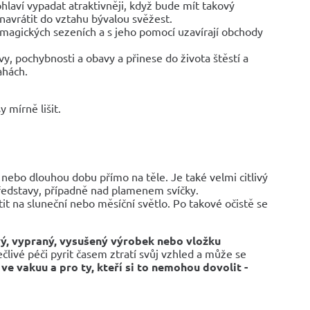
hlaví vypadat atraktivněji, když bude mít takový
avrátit do vztahu bývalou svěžest.
 magických sezeních a s jeho pomocí uzavírají obchody
vy, pochybnosti a obavy a přinese do života štěstí a
ahách.
 mírně lišit.
le nebo dlouhou dobu přímo na těle. Je také velmi citlivý
představy, případně nad plamenem svíčky.
t na sluneční nebo měsíční světlo. Po takové očistě se
ý, vypraný, vysušený výrobek nebo vložku
člivé péči pyrit časem ztratí svůj vzhled a může se
e vakuu a pro ty, kteří si to nemohou dovolit -