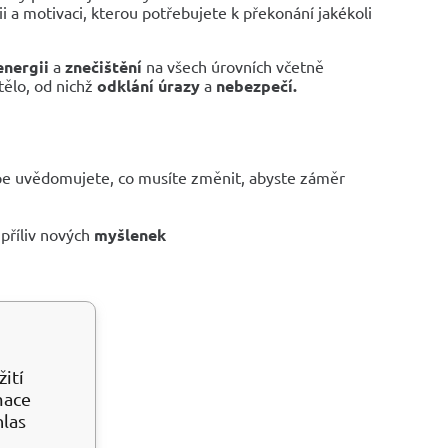
 a motivaci, kterou potřebujete k překonání jakékoli
energii
a
znečištění
na všech úrovních včetně
 tělo, od nichž
odklání úrazy
a
nebezpečí.
épe uvědomujete, co musíte změnit, abyste záměr
příliv nových
myšlenek
ku
ití
zy
mace
hlas