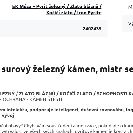
EK Múza – Pyrit železný / Zlato bláznů /
Ma
Kočičí zlato / Iron Pyrite
Vý
2402435
t surový železný kámen, mistr s
s
ELEZNÝ
/
ZLATO BLÁZNŮ / KOČIČÍ ZLATO /
SCHOPNOSTI 
 - OCHRANA - KÁMEN ŠTĚSTÍ
m intelektu, podporuje inteligenci, duševní rovnováhu, log
 vývoj
ční obavy? Chybí vám soustředění a motivace, pokud jde o kariér
 vytrvalost ve všech svých snahách, pyritový kámen je krystal, 