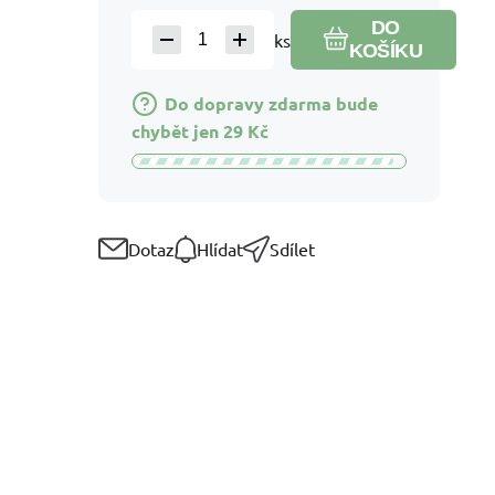
DO
ks
KOŠÍKU
Do dopravy zdarma bude
chybět jen
29
Kč
Dotaz
Hlídat
Sdílet