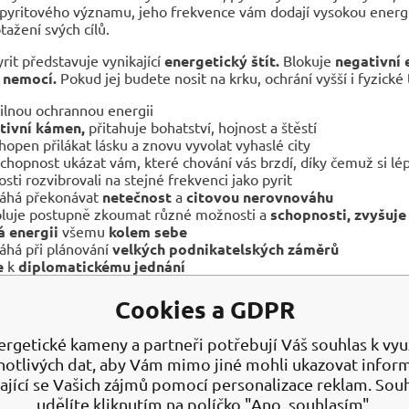
 pyritového významu, jeho frekvence vám dodají vysokou energii
tažení svých cílů.
rit představuje vynikající
energetický štít.
Blokuje
negativní 
h
nemocí.
Pokud jej budete nosit na krku, ochrání vyšší i fyzické
ilnou ochrannou energii
tivní kámen,
přitahuje bohatství, hojnost a štěstí
chopen přilákat lásku a znovu vyvolat vyhaslé city
chopnost ukázat vám, které chování vás brzdí, díky čemuž si l
osti rozvibrovali na stejné frekvenci jako pyrit
áhá překonávat
netečnost
a
citovou nerovnováhu
luje postupně zkoumat různé možnosti a
schopnosti, zvyšuje
 energii
všemu
kolem sebe
há při plánování
velkých podnikatelských záměrů
e
k
diplomatickému jednání
áší úlevu od
úzkosti
a
zklamání
ouzí sebedůvěru a vědomi vlastní ceny
Cookies a GDPR
luje duševní aktivitu,
neboť
zrychluje proudění krve
do
moz
šuje
paměť
a
schopnost vyvolávat vzpomínky
ergetické kameny a partneři potřebují Váš souhlas k využ
í do rovnováhy instinkt s intuicí a kreativitu se schopností analý
notlivých dat, aby Vám mimo jiné mohli ukazovat infor
há proti
melancholii
a
hlubokému zoufalství
ající se Vašich zájmů pomocí personalizace reklam. Sou
uje
energii
a
překonává únavu
a
vyčerpanost
udělíte kliknutím na políčko "Ano, souhlasím".
í prosakování
energie
z fyzického
těla
a z
aury