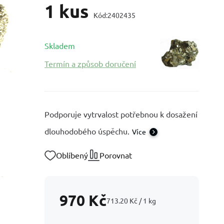
1 kus
Kód:
2402435
Skladem
Termín a způsob doručení
Podporuje vytrvalost potřebnou k dosažení
dlouhodobého úspěchu.
Více
Oblíbený
Porovnat
970
Kč
713.20
Kč
/
1
kg