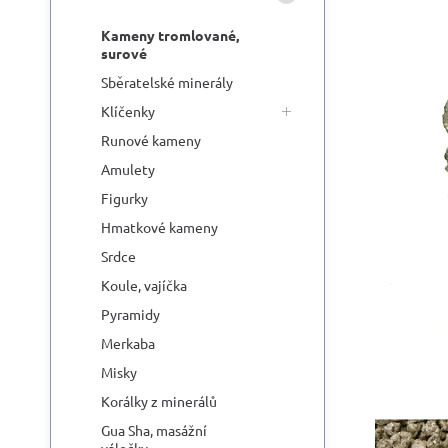
Kameny tromlované,
surové
Sběratelské minerály
Klíčenky
Runové kameny
Amulety
Figurky
Hmatkové kameny
Srdce
Koule, vajíčka
Pyramidy
Merkaba
Misky
Korálky z minerálů
Gua Sha, masážní