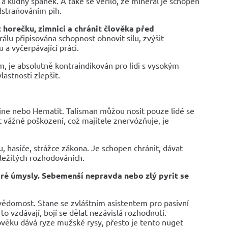
a klidný spánek. A také se věřilo, že minerál je schopen
dstraňováním pih.
 horečku, zimnici a chránit člověka před
álu připisována schopnost obnovit sílu, zvýšit
 a vyčerpávající práci.
m, je absolutně kontraindikován pro lidi s vysokým
astnosti zlepšit.
tine nebo Hematit. Talisman můžou nosit pouze lidé se
 vážné poškození, což majitele znervózňuje, je
, hasiče, strážce zákona. Je schopen chránit, dávat
ůležitých rozhodováních.
bré úmysly. Sebemenší nepravda nebo zlý pyrit se
vědomost. Stane se zvláštním asistentem pro pasivní
 to vzdávají, bojí se dělat nezávislá rozhodnutí.
lověku dává ryze mužské rysy, přesto je tento nuget