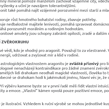
mný minerál pomůže manželům zachovat vzájemné city, vdechno
myšlenky a učiní je navzájem tolerantnějšími.
onit také pomáhá najít vzájemné porozumění mezi starší a mladš
oruje růst hmotného bohatství rodiny, zbavuje potřeby.
uje nedbalostné majitele lenivosti, pomáhá spravovat domácno
há porozumět morálním a rodinným hodnotám.
onitové amulety jsou schopny zabránit opilosti, zradě a dalším
Í ZVĚROKRUHU
vé vědí, kdo je vhodný pro aragonit. Považují to za všestranné
energií, udržovat a zvyšovat mír a klid v rodině.
 astrologickým vlastnostem aragonitu je
zvláště příznivý
pro l
ologové nenacházejí kontraindikace pro žádné znamení zvěrok
amělých lidí drahokam neodhalí magické vlastnosti, člověka to tí
obecně se drahokam hodí k jakémukoli jménu, hlavní věc je, že o
Při výběru kamene byste se v první řadě měli řídit vlastní intuicí
city a emoce. „Vlastní“ kámen vyvolá pouze pozitivní emoce, po
 je ilustrační. Vzhledem k ruční výrobě se mohou jednotlivé kusy