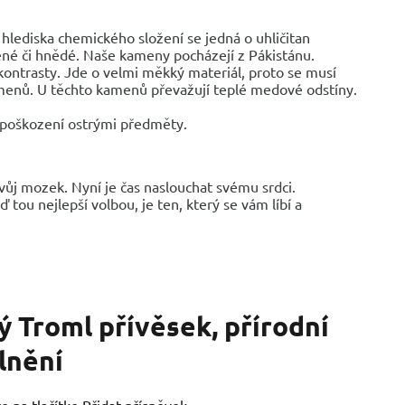
 hlediska chemického složení se jedná o uhličitan
lené či hnědé. Naše kameny pocházejí z Pákistánu.
kontrasty. Jde o velmi měkký materiál, proto se musí
amenů. U těchto kamenů převažují teplé medové odstíny.
é poškození ostrými předměty.
vůj mozek. Nyní je čas naslouchat svému srdci.
 tou nejlepší volbou, je ten, který se vám líbí a
 Troml přívěsek, přírodní
lnění
e na tlačítko Přidat příspěvek