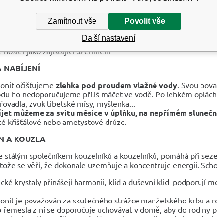
te ho držet nad postiženou částí těla nebo ho na ni položit
Zamítnout vše
Povolit vše
se rovně vykoupat v aragonitovém elixíru
ený pod polštář' přívěsek pomáhá proti nočnímu neklidu
Další nastavení
doteku rukou uklidňuje
e nosit i jako zajišťující uzemnění
A NABÍJENÍ
onit očišťujeme
zlehka pod proudem vlažné vody
. Svou pov
du ho nedoporučujeme příliš máčet ve vodě. Po lehkém opláchn
řovadla, zvuk tibetské mísy, myšlenka...
jet můžeme za svitu měsíce v úplňku, na nepřímém sluneč
té křišťálové nebo ametystové drúze.
N A KOUZLA
je stálým společníkem kouzelníků a kouzelníků, pomáhá při sez
otože se věří, že dokonale uzemňuje a koncentruje energii. Sc
cké krystaly přinášejí harmonii, klid a duševní klid, podporují 
onit je považován za skutečného strážce manželského krbu a roz
 řemesla z ní se doporučuje uchovávat v domě, aby do rodiny př