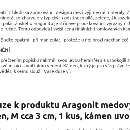
atří z hlediska zpracování i designu mezi výjimečné minerály. Z
Minerál se zbarvuje v typických odstínech bílé, zelené, žlutoze
 pákistánského aragonitu je střídavé proužkování s výraznými 
uze ručně. Tomu odpovídá i vyšší cena finálních tromlovaných k
Buďte opatrní i při manipulaci, protože u něj hrozí mechanick
NĚNÍ
 přečtením popisku nakrmili svou levou hemisféru a uspokojili s
své intuici a vnitřnímu vedení. Kámen, který je pro vás právě teď
ědět, k čemu slouží. Vaše duše ví.
uze k produktu
Aragonit medový
n, M cca 3 cm, 1 kus, kámen uvo
ka nebyla doposud diskutována. Pokud chcete být první, kliknět