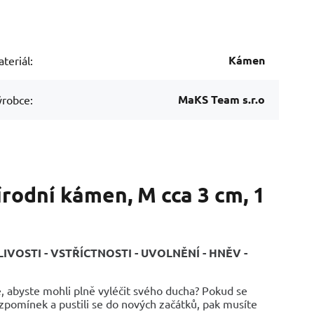
Kámen
teriál:
MaKS Team s.r.o
robce:
rodní kámen, M cca 3 cm, 1
OSTI - VSTŘÍCTNOSTI - UVOLNĚNÍ - HNĚV -
, abyste mohli plně vyléčit svého ducha? Pokud se
vzpomínek a pustili se do nových začátků, pak musíte