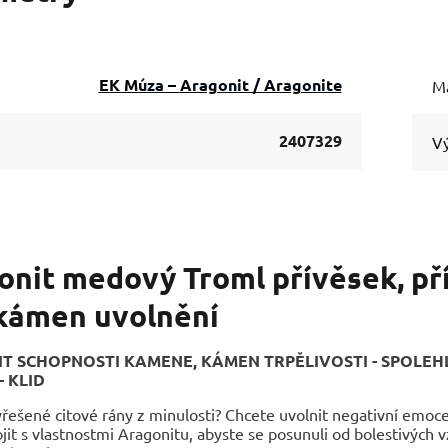
EK Múza – Aragonit / Aragonite
Ma
2407329
Vý
onit medový Troml přívěsek, pří
 kámen uvolnění
 SCHOPNOSTI KAMENE, KÁMEN TRPĚLIVOSTI - SPOLEHLIV
 KLID
ešené citové rány z minulosti? Chcete uvolnit negativní emoce
jit s vlastnostmi Aragonitu, abyste se posunuli od bolestivých 