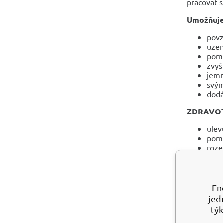
pracovat 
Umožňuje
povz
uzem
pomá
zvyš
jemn
svý
dod
ZDRAVOT
ulev
pomá
roze
léčí
pros
posi
pomá
En
jed
Lze položi
týk
UMÍSTĚN