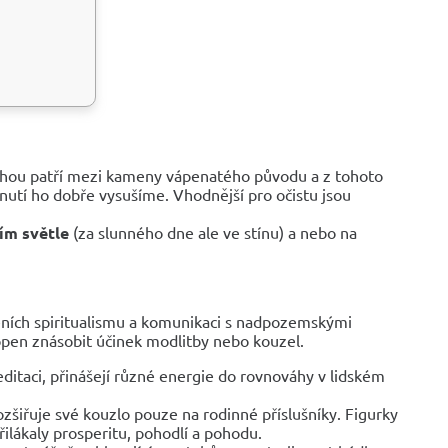
ahou patří mezi kameny vápenatého původu a z tohoto
utí ho dobře vysušíme. Vhodnější pro očistu jsou
ním světle
(za slunného dne ale ve stínu) a nebo na
eních spiritualismu a komunikaci s nadpozemskými
hopen znásobit účinek modlitby nebo kouzel.
meditaci, přinášejí různé energie do rovnováhy v lidském
šiřuje své kouzlo pouze na rodinné příslušníky. Figurky
ilákaly prosperitu, pohodlí a pohodu.