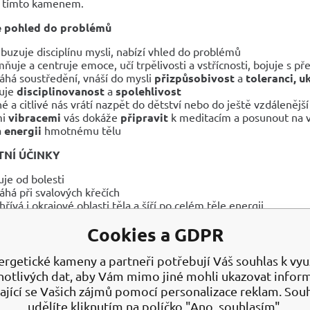
s tímto kamenem.
 pohled do problémů
buzuje disciplínu mysli, nabízí vhled do problémů
ňuje a centruje emoce, učí trpělivosti a vstřícnosti, bojuje s přec
há soustředění, vnáší do mysli
přizpůsobivost
a
toleranci, u
uje
disciplinovanost
a
spolehlivost
é a citlivé nás vrátí nazpět do dětství nebo do ještě vzdálenější
mi
vibracemi
vás dokáže
připravit
k meditacím a posunout na v
á
energii
hmotnému tělu
NÍ ÚČINKY
uje od bolesti
há při svalových křečích
hřívá i okrajové oblasti těla a šíří po celém těle energii
 Reynaudovu chorobu a třesavku
Cookies a GDPR
pívá kostem, napomáhá ukládání vápníku, navrací pružnost plo
luje imunitní systém a reguluje příliš rychle probíhající procesy
há ukotvovat lidi, kteří přehnané „létají v oblacích", v jejich vla
ergetické kameny a partneři potřebují Váš souhlas k využ
notlivých dat, aby Vám mimo jiné mohli ukazovat infor
t i na mapu, aby tak vyléčil dráhy napětí probíhající v oněch m
ající se Vašich zájmů pomocí personalizace reklam. Sou
Í
udělíte kliknutím na políčko "Ano, souhlasím".