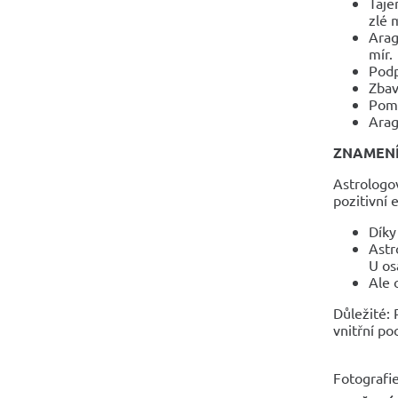
Taje
zlé 
Arag
mír.
Podp
Zbav
Pomá
Arag
ZNAMEN
Astrologo
pozitivní 
Díky
Astr
U os
Ale 
Důležité: 
vnitřní po
Fotografie