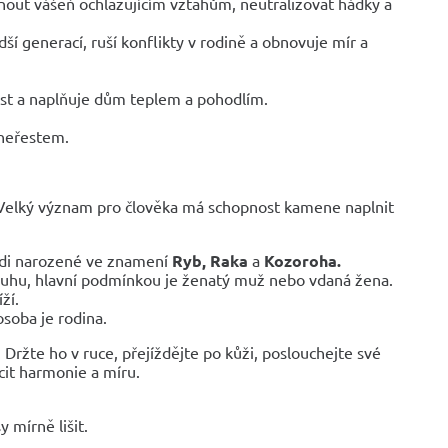
ut vášeň ochlazujícím vztahům, neutralizovat hádky a
í generací, ruší konflikty v rodině a obnovuje mír a
st a naplňuje dům teplem a pohodlím.
 neřestem.
. Velký význam pro člověka má schopnost kamene naplnit
idi narozené ve znamení
Ryb, Raka
a
Kozoroha.
ruhu, hlavní podmínkou je ženatý muž nebo vdaná žena.
ží.
soba je rodina.
. Držte ho v ruce, přejíždějte po kůži, poslouchejte své
cit harmonie a míru.
 mírně lišit.