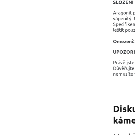
SLOŽENÍ
Aragonit p
vápenitý. 
Specifikem
leštit po
Omezení:
UPOZOR
Právě jste
Důvěřujte 
nemusíte v
Disk
káme
Tato polož