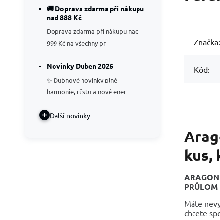
🚚 Doprava zdarma při nákupu
nad 888 Kč
Doprava zdarma při nákupu nad
Značka:
999 Kč na všechny pr
Novinky Duben 2026
Kód:
✨ Dubnové novinky plné
harmonie, růstu a nové ener
Další novinky
Arag
kus,
ARAGONIT
PRŮLOM -
Máte nevyř
chcete spo