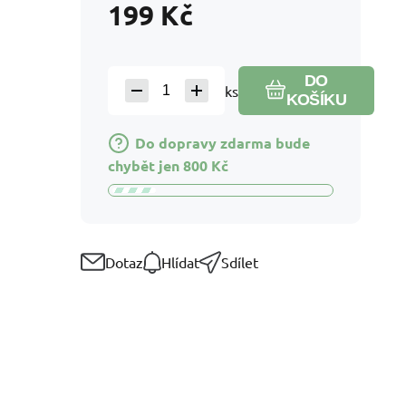
199
Kč
DO
ks
KOŠÍKU
Do dopravy zdarma bude
chybět jen
800
Kč
Dotaz
Hlídat
Sdílet