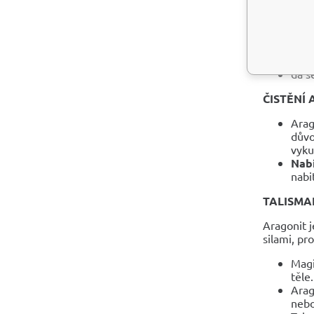
může
lze 
vlož
při 
dá s
ČISTĚNÍ 
Arag
důvo
vyku
Nabí
nabi
TALISMA
Aragonit 
silami, pr
Magi
těle.
Arag
nebo