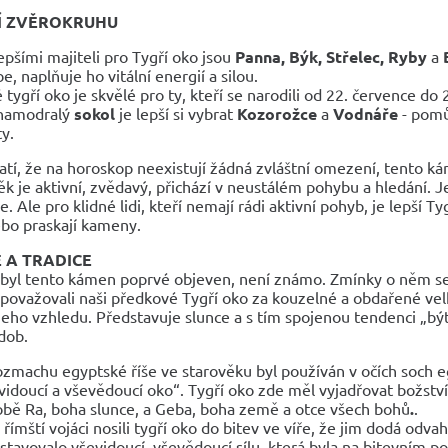
Í ZVĚROKRUHU
epšími majiteli pro Tygří oko jsou
Panna, Býk, Střelec, Ryby
a
be, naplňuje ho vitální energií a silou.
é tygří oko je skvělé pro ty, kteří se narodili od 22. července do 2
namodralý
sokol
je lepší si vybrat
Kozorožce
a
Vodnáře
- pomůž
ty.
tí, že na horoskop neexistují žádná zvláštní omezení, tento k
věk je aktivní, zvědavý, přichází v neustálém pohybu a hledání. 
. Ale pro klidné lidi, kteří nemají rádi aktivní pohyb, je lepší Tyg
ebo praskají kameny.
E A TRADICE
 byl tento kámen poprvé objeven, není známo. Zmínky o něm se 
považovali naši předkové Tygří oko za kouzelné a obdařené vel
jeho vzhledu. Představuje slunce a s tím spojenou tendenci „bý
dob.
ozmachu egyptské říše ve starověku byl používán v očích soch e
vidoucí a vševědoucí oko“. Tygří oko zde měl vyjadřovat božství
bě Ra, boha slunce, a Geba, boha země a otce všech bohů
.
.
 římští vojáci nosili tygří oko do bitev ve víře, že jim dodá od
stavovalo vševidoucí, vševědoucí sílu, která byla na bitevním po