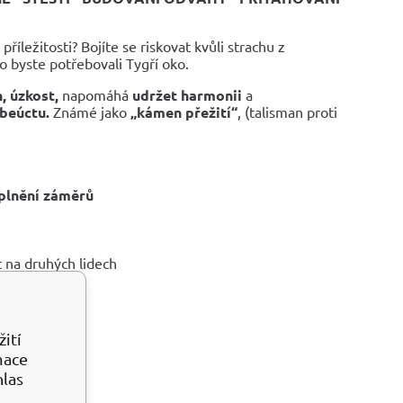
íležitosti? Bojíte se riskovat kvůli strachu z
ko byste potřebovali Tygří oko.
, úzkost,
napomáhá
udržet harmonii
a
ebeúctu.
Známé jako
„kámen přežití“
, (talisman proti
plnění záměrů
 na druhých lidech
ití
mace
hlas