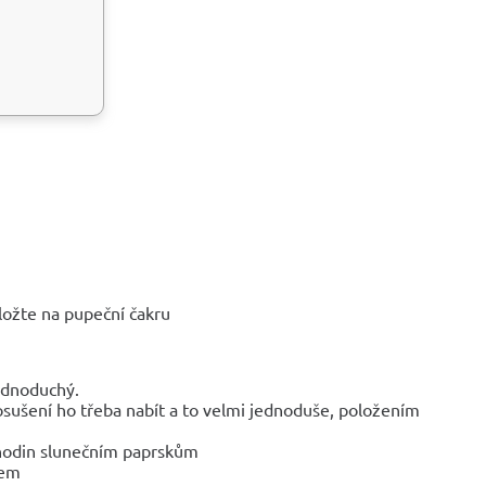
ložte na pupeční čakru
jednoduchý.
osušení ho třeba nabít a to velmi jednoduše, položením
ár hodin slunečním paprskům
lem