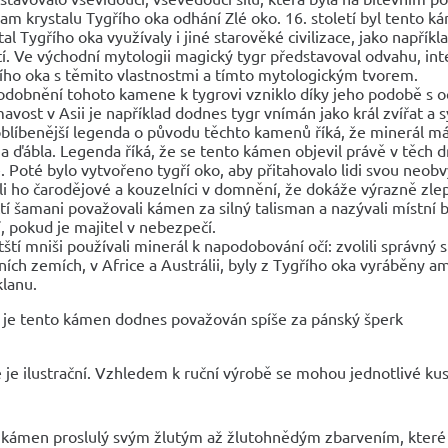
am krystalu Tygřího oka odhání Zlé oko. 16. století byl tento 
tal Tygřího oka využívaly i jiné starověké civilizace, jako napříkla
tí. Ve východní mytologii magický tygr představoval odvahu, inte
ího oka s těmito vlastnostmi a tímto mytologickým tvorem.
odobnění tohoto kamene k tygrovi vzniklo díky jeho podobě s o
mavost v Asii je například dodnes tygr vnímán jako král zvířat a
blíbenější legenda o původu těchto kamenů říká, že minerál má
a ďábla. Legenda říká, že se tento kámen objevil právě v těch d
. Poté bylo vytvořeno tygří oko, aby přitahovalo lidi svou neobvykl
li ho čarodějové a kouzelníci v domnění, že dokáže výrazně zlep
čtí šamani považovali kámen za silný talisman a nazývali místní 
í, pokud je majitel v nebezpečí.
tští mniši používali minerál k napodobování očí: zvolili správný 
žních zemích, v Africe a Austrálii, byly z Tygřího oka vyráběn
klanu.
že je tento kámen dodnes považován spíše za pánský šperk
 je ilustrační. Vzhledem k ruční výrobě se mohou jednotlivé kusy
, kámen proslulý svým žlutým až žlutohnědým zbarvením, které