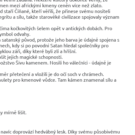
kámen mezi africkými kmeny ceněn více než zlato.
d staří Číňané, kteří věřili, že přinese svému nositeli
gritu a sílu, takže starověké civilizace spojovaly význam
čima kočkovitých šelem opět v antických dobách. Pro
 symbol odvahy.
 satanský původ, protože jeho barva je údajně spojena s
nech, kdy si po povodni Satan hledal společníky pro
ou záři, díky které byli zlí a hříšní.
šit jejich magické schopnosti.
božstvo Šivu kamenem. Nosili ho válečníci - údajně je
směr přetečení a vložili je do očí soch v chrámech.
y amulety pro kmenové vůdce. Tam kámen znamenal sílu a
 mírně lišit.
 navíc doprovází hedvábný lesk. Díky svému působivému