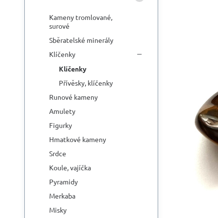
Kameny tromlované,
surové
Sběratelské minerály
Klíčenky
Klíčenky
Přívěsky, klíčenky
Runové kameny
Amulety
Figurky
Hmatkové kameny
Srdce
Koule, vajíčka
Pyramidy
Merkaba
Misky