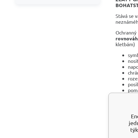
BOHATST
Stává se v
neznámého?
Ochranný 
rovnováh
kletbám)
sym
nosi
nap
chrá
roze
posi
pomá
pom
nav
prob
dává
En
pod
jed
akti
týk
proh
spoj