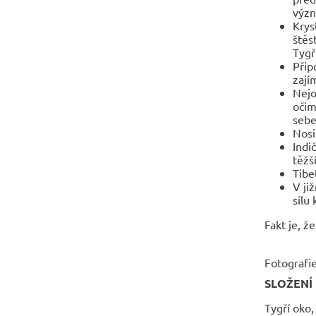
význ
Krys
štěs
Tygř
Přip
zají
Nejo
očim
sebe
Nosi
Indi
těžš
Tibe
V ji
sílu 
Fakt je, 
Fotografie
SLOŽENÍ
Tygří oko