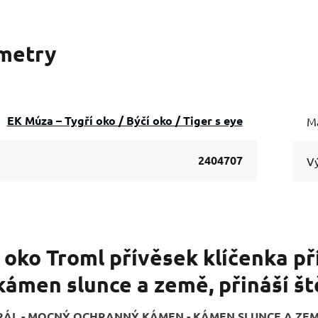
metry
EK Múza – Tygří oko / Býčí oko / Tiger s eye
Ma
2404707
Vý
 oko Troml přívěsek klíčenka př
kámen slunce a země, přináší št
RÁL - MOCNÝ OCHRANNÝ KÁMEN - KÁMEN SLUNCE A ZEMĚ