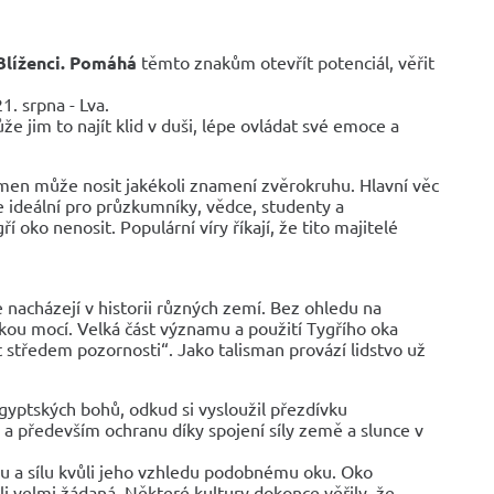
Blíženci. Pomáhá
těmto znakům otevřít potenciál, věřit
1. srpna - Lva.
e jim to najít klid v duši, lépe ovládat své emoce a
ámen může nosit jakékoli znamení zvěrokruhu. Hlavní věc
Je ideální pro průzkumníky, vědce, studenty a
ří oko nenosit. Populární víry říkají, že tito majitelé
nacházejí v historii různých zemí. Bez ohledu na
kou mocí. Velká část významu a použití Tygřího oka
t středem pozornosti“. Jako talisman provází lidstvo už
gyptských bohů, odkud si vysloužil přezdívku
 a především ochranu díky spojení síly země a slunce v
vahu a sílu kvůli jeho vzhledu podobnému oku. Oko
li velmi žádaná. Některé kultury dokonce věřily, že