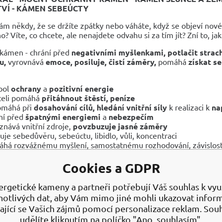
VÍ - KÁMEN SEBEÚCTY
ám někdy, že se držíte zpátky nebo váháte, když se objeví nové př
 Víte, co chcete, ale nenajdete odvahu si za tím jít? Zní to, ja
kámen - chrání před
negativními myšlenkami,
potlačit strach
u,
vyrovnává
emoce, posiluje, čistí záměry,
pomáhá
získat s
bol
ochrany
a
pozitivní energie
teli pomáhá
přitáhnout štěstí, peníze
omáhá při
dosahování cílů,
hledání vnitřní síly
k realizaci k
na
ní před
špatnými energiemi
a
nebezpečím
znává vnitřní zdroje,
povzbuzuje jasné záměry
luje sebedůvěru, sebeúctu, libidlo, vůli, koncentraci
há rozvážnému myšlení, samostatnému rozhodování, závislost
áhá
rozpoznávat schopnosti
ozuje
pozitivní myšlenky,
uvolňuje strachy
Cookies a GDPR
ouzí vitalitu
 sílu jít vpřed, snadněji překonávat těžké životní situace
ergetické kameny a partneři potřebují Váš souhlas k využ
poruje cílevědomost
notlivých dat, aby Vám mimo jiné mohli ukazovat infor
vuje
smyslové orgány,
povzbuzuje
smyslnost
a
sexualitu
ající se Vašich zájmů pomocí personalizace reklam. Sou
řívá organismus
udělíte kliknutím na políčko "Ano, souhlasím".
uje mé vyšší já a jeho porozumění