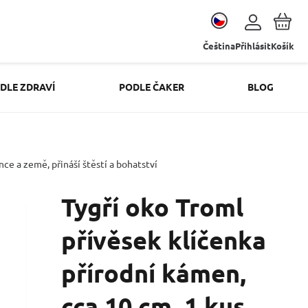
Čeština
Přihlásit
Košík
DLE ZDRAVÍ
PODLE ČAKER
BLOG
ce a země, přináší štěstí a bohatství
Tygří oko Troml
přívěsek klíčenka
přírodní kámen,
cca 10 cm, 1 kus,