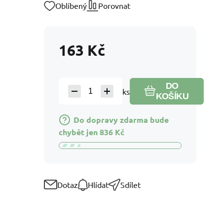
Oblíbený
Porovnat
163
Kč
DO
ks
KOŠÍKU
Do dopravy zdarma bude
chybět jen
836
Kč
Dotaz
Hlídat
Sdílet