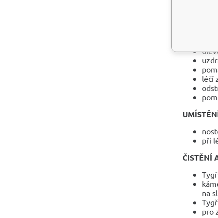
pomá
udrž
ZDRAVOT
ulev
uzdr
pomá
léčí
odst
pomá
UMÍSTĚN
nost
při 
ČISTĚNÍ 
Tygř
káme
na s
Tygř
pro 