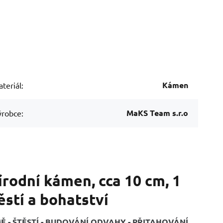
Kámen
teriál:
MaKS Team s.r.o
robce:
írodní kámen, cca 10 cm, 1
ěstí a bohatství
 - ŠTĚSTÍ - BUDOVÁNÍ ODVAHY - PŘITAHOVÁNÍ