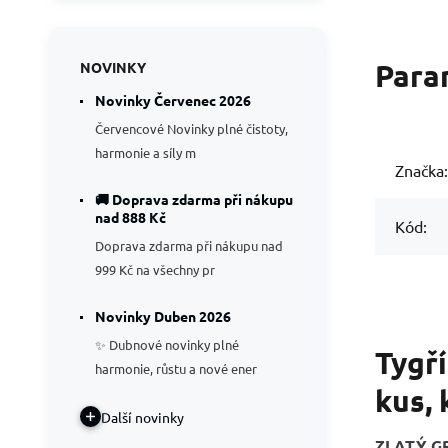
Para
NOVINKY
Novinky Červenec 2026
Červencové Novinky plné čistoty,
harmonie a síly m
Značka:
🚚 Doprava zdarma při nákupu
nad 888 Kč
Kód:
Doprava zdarma při nákupu nad
999 Kč na všechny pr
Novinky Duben 2026
✨ Dubnové novinky plné
Tygří
harmonie, růstu a nové ener
kus, 
Další novinky
ZLATÝ G