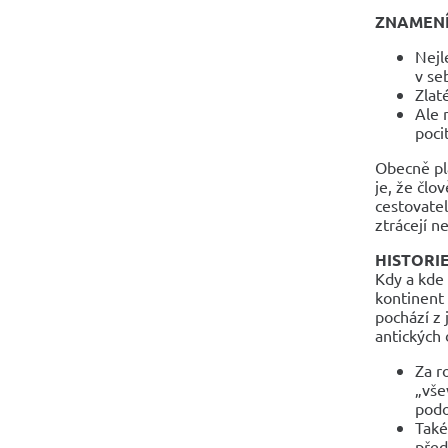
ZNAMEN
Nejl
v se
Zlat
Ale 
poci
Obecně pla
je, že člo
cestovatele
ztrácejí n
HISTORI
Kdy a kde
kontinent 
pochází z 
antických 
Za r
„vše
podo
Také
před