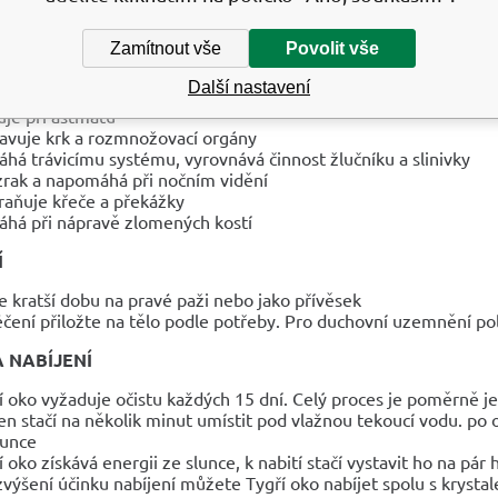
há vidět věci takové, jaké jsou, a umožňuje nám je změnit
uje rovnováhu mezi jin a jang energiemi
Zamítnout vše
Povolit vše
NÍ ÚČINKY
Další nastavení
uje při astmatu
avuje krk a rozmnožovací orgány
há trávicímu systému, vyrovnává činnost žlučníku a slinivky
 zrak a napomáhá při nočním vidění
raňuje křeče a překážky
há při nápravě zlomených kostí
Í
e kratší dobu na pravé paži nebo jako přívěsek
léčení přiložte na tělo podle potřeby. Pro duchovní uzemnění po
A NABÍJENÍ
í oko vyžaduje očistu každých 15 dní. Celý proces je poměrně 
n stačí na několik minut umístit pod vlažnou tekoucí vodu. po 
lunce
í oko získává energii ze slunce, k nabití stačí vystavit ho na p
zvýšení účinku nabíjení můžete Tygří oko nabíjet spolu s krysta