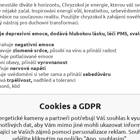
eustále díváte k horizontu, Chryzokol je energie, kterou váš s
 nějaké začal. Inspirováni energií vůlí, kreativitou, sebevědom
bice na současnou realitu. Použijte chryzokol k zahájení nového
ý nástroj pro duchovní transformaci.
e depresivní emoce, dodává hlubokou lásku, léčí PMS, svalo
raňuje
negativní emoce
avuje
zlomené srdce,
působí na vinu a přináší radost
ňuje potlačované emoce
ní obavy, přináší
vyrovnanost
ňuje
nervové napětí
uje uvědomění si sebe sama a přináší
sebedůvěru
ává
trpělivost,
nadhled a toleranci
onii, klid
ávyky
. Tento kámen je schopen pomoci člověku přestat s cigare
ělo zevnitř, což zlepšuje pohodu a náladu. V tomto případě hraj
Cookies a GDPR
la ovlivňuje biopole, čímž člověka uklidňuje a umožňuje mu sn
ergetické kameny a partneři potřebují Váš souhlas k využ
uje
mateřské a ženské principy, drahokam magicky promění každo
notlivých dat, aby Vám mimo jiné mohli ukazovat infor
NÍ ÚČINKY
ající se Vašich zájmů pomocí personalizace reklam. Sou
udělíte kliknutím na políčko "Ano, souhlasím".