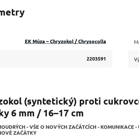
metry
EK Múza – Chryzokol / Chrysocolla
Ma
2203591
Vý
okol (syntetický) proti cukrovc
čky 6 mm / 16–17 cm
OUDRÝCH - VŠE O NOVÝCH ZAČÁTCÍCH - KOMUNIKACE - U
 NOVÉ ZAČÁTKY