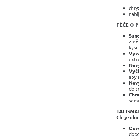
chry
nabí
PÉČE O 
Sund
změn
kyse
Vyva
extr
Nev
Vyč
aby 
Nev
do so
Chra
sem
TALISMA
Chryzokol
Osvo
dopo