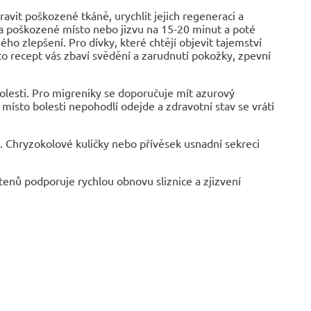
avit poškozené tkáně, urychlit jejich regeneraci a
na poškozené místo nebo jizvu na 15-20 minut a poté
o zlepšení. Pro dívky, které chtějí objevit tajemství
 recept vás zbaví svědění a zarudnutí pokožky, zpevní
bolesti. Pro migreniky se doporučuje mít azurový
místo bolesti nepohodlí odejde a zdravotní stav se vrátí
.). Chryzokolové kuličky nebo přívěsek usnadní sekreci
enů podporuje rychlou obnovu sliznice a zjizvení