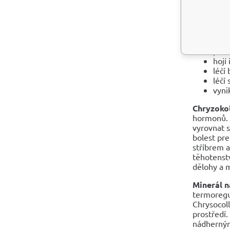
regu
krev
zlep
utiš
posi
posi
hojí
léčí
léčí
vyni
Chryzokol
hormonů. 
vyrovnat 
bolest pr
stříbrem 
těhotenstv
dělohy a 
Minerál n
termoregul
Chrysocoll
prostředí
nádherným