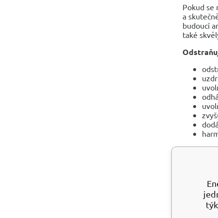
Pokud se n
a skutečně
budoucí am
také skvěl
Odstraňuj
odst
uzdr
uvol
odhá
uvol
zvyš
dod
harm
Špatné n
obnovuje t
Chrysocol
En
Symboliz
jed
ZDRAVOT
týk