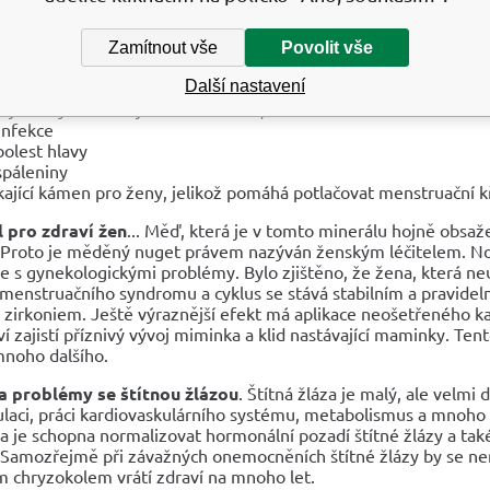
luje hladinu inzulínu a udržuje rovnováhu v krvi
, snižuje kre
ní nemoci, zlepšuje okysličování krve a buněčné struktury plic, č
šuje problémy spojené s plícemi, zejména krku a mandlí
Zamítnout vše
Povolit vše
uje trávicí potíže a blahodárně působí na metabolizmus, vředy
Další nastavení
luje štítnou žlázu
luje svaly a uvolňuje svalové křeče, artritické obtíže
 infekce
 bolest hlavy
 spáleniny
kající kámen pro ženy, jelikož pomáhá potlačovat menstruační k
 pro zdraví žen
... Měď, která je v tomto minerálu hojně obsa
Proto je měděný nuget právem nazýván ženským léčitelem. Noš
se s gynekologickými problémy. Bylo zjištěno, že žena, která 
emenstruačního syndromu a cyklus se stává stabilním a pravide
a zirkoniem. Ještě výraznější efekt má aplikace neošetřeného k
í zajistí příznivý vývoj miminka a klid nastávající maminky. Te
mnoho dalšího.
a problémy se štítnou žlázou
. Štítná žláza je malý, ale velm
aci, práci kardiovaskulárního systému, metabolismus a mnoho dal
a je schopna normalizovat hormonální pozadí štítné žlázy a také
. Samozřejmě při závažných onemocněních štítné žlázy by se n
 chryzokolem vrátí zdraví na mnoho let.