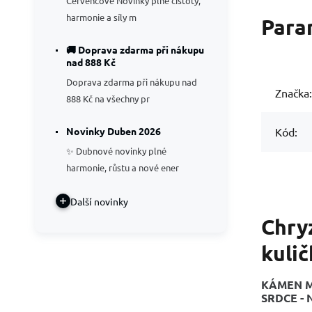
Červencové Novinky plné čistoty,
harmonie a síly m
Para
🚚 Doprava zdarma při nákupu
nad 888 Kč
Doprava zdarma při nákupu nad
Značka:
888 Kč na všechny pr
Novinky Duben 2026
Kód:
✨ Dubnové novinky plné
harmonie, růstu a nové ener
Další novinky
Chryz
kuli
KÁMEN M
SRDCE -