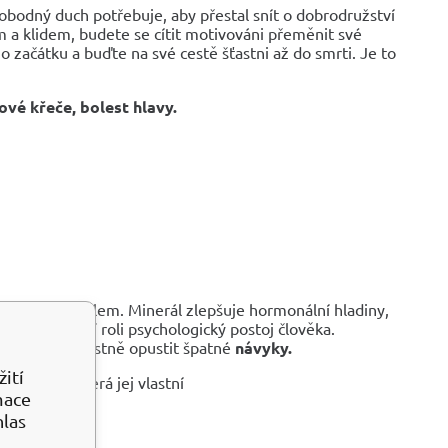
vobodný duch potřebuje, aby přestal snít o dobrodružství
ím a klidem, budete se cítit motivováni přeměnit své
 začátku a buďte na své cestě šťastni až do smrti. Je to
vé křeče, bolest hlavy.
tami a alkoholem. Minerál zlepšuje hormonální hladiny,
e dominantní roli psychologický postoj člověka.
adno a bezbolestně opustit špatné
návyky.
ití
u ženu, která jej vlastní
mace
hlas