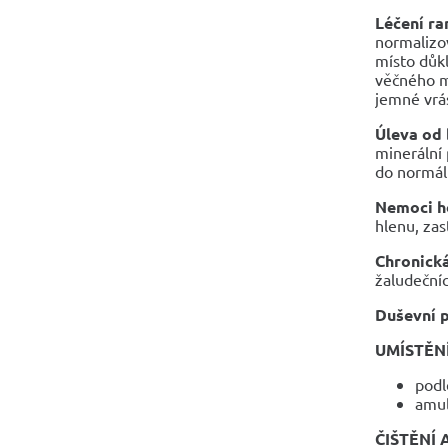
Léčení ra
normalizov
místo důkl
věčného m
jemné vrá
Úleva od 
minerální 
do normál
Nemoci ho
hlenu, zas
Chronická
žaludeční
Duševní 
UMÍSTĚN
podl
amul
ČIŠTĚNÍ 