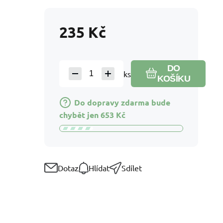
235
Kč
DO
ks
KOŠÍKU
Do dopravy zdarma bude
chybět jen
653
Kč
Dotaz
Hlídat
Sdílet