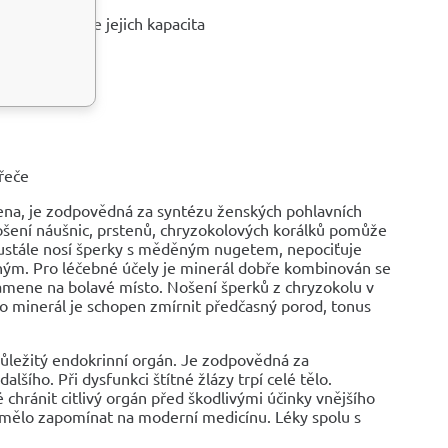
vní tlak
ímž se zvyšuje jejich kapacita
řeče
žena, je zodpovědná za syntézu ženských pohlavních
ení náušnic, prstenů, chryzokolových korálků pomůže
neustále nosí šperky s měděným nugetem, nepociťuje
lným. Pro léčebné účely je minerál dobře kombinován se
amene na bolavé místo. Nošení šperků z chryzokolu v
nto minerál je schopen zmírnit předčasný porod, tonus
i důležitý endokrinní orgán. Je zodpovědná za
šího. Při dysfunkci štítné žlázy trpí celé tělo.
 chránit citlivý orgán před škodlivými účinky vnějšího
emělo zapomínat na moderní medicínu. Léky spolu s