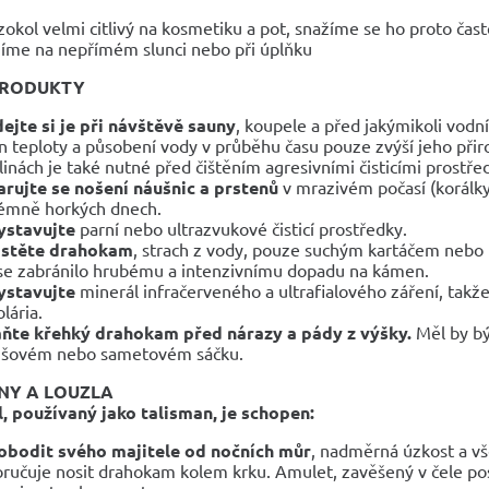
zokol velmi citlivý na kosmetiku a pot, snažíme se ho proto čast
jíme na nepřímém slunci nebo při úplňku
PRODUKTY
ejte si je při návštěvě sauny
, koupele a před jakýmikoli vod
 teploty a působení vody v průběhu času pouze zvýší jeho př
linách je také nutné před čištěním agresivními čisticími prostře
rujte se nošení náušnic a prstenů
v mrazivém počasí (korálky 
émně horkých dnech.
ystavujte
parní nebo ultrazvukové čisticí prostředky.
istěte drahokam
, strach z vody, pouze suchým kartáčem neb
se zabránilo hrubému a intenzivnímu dopadu na kámen.
ystavujte
minerál infračerveného a ultrafialového záření, takže
lária.
ňte křehký drahokam před nárazy a pády z výšky.
Měl by bý
išovém nebo sametovém sáčku.
NY A LOUZLA
, používaný jako talisman, je schopen:
bodit svého majitele od nočních můr
, nadměrná úzkost a vš
ručuje nosit drahokam kolem krku. Amulet, zavěšený v čele po