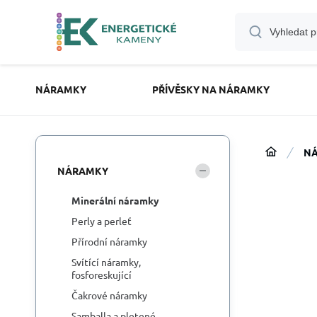
NÁRAMKY
PŘÍVĚSKY NA NÁRAMKY
N
NÁRAMKY
Minerální náramky
Perly a perleť
Přírodní náramky
Svítící náramky,
fosforeskující
Čakrové náramky
Samballa a pletené