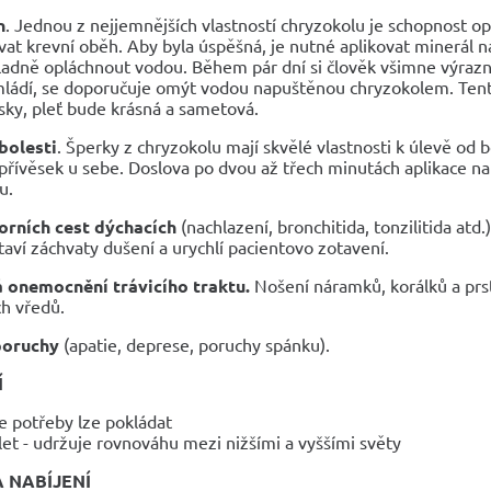
n
. Jednou z nejjemnějších vlastností chryzokolu je schopnost opr
at krevní oběh. Aby byla úspěšná, je nutné aplikovat minerál 
adně opláchnout vodou. Během pár dní si člověk všimne výraznéh
ládí, se doporučuje omýt vodou napuštěnou chryzokolem. Tento
sky, pleť bude krásná a sametová.
bolesti
. Šperky z chryzokolu mají skvělé vlastnosti k úlevě od 
přívěsek u sebe. Doslova po dvou až třech minutách aplikace na 
u.
rních cest dýchacích
(nachlazení, bronchitida, tonzilitida atd
taví záchvaty dušení a urychlí pacientovo zotavení.
 onemocnění trávicího traktu.
Nošení náramků, korálků a prst
ch vředů.
poruchy
(apatie, deprese, poruchy spánku).
Í
e potřeby lze pokládat
et - udržuje rovnováhu mezi nižšími a vyššími světy
A NABÍJENÍ