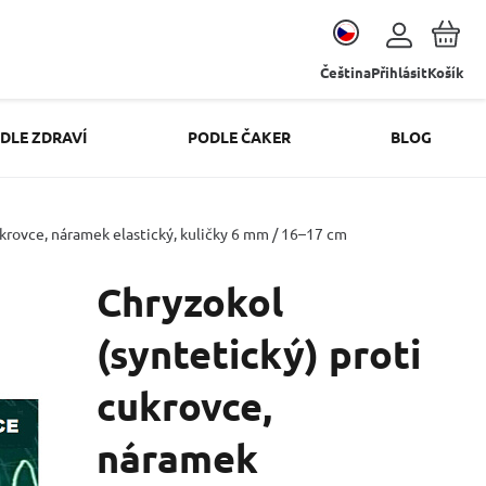
Čeština
Přihlásit
Košík
DLE ZDRAVÍ
PODLE ČAKER
BLOG
ukrovce, náramek elastický, kuličky 6 mm / 16–17 cm
Chryzokol
(syntetický) proti
cukrovce,
náramek