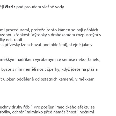
ěji
čistit
pod proudem vlažné vody
ními procedurami, protože tento kámen se bojí náhlých
irozenou křehkost. Výrobky s drahokamem rozpustným v
dky odstranit.
a přívěsky lze schovat pod oblečení), stejně jako v
o měkkým hadříkem vyrobeným ze semiše nebo flanelu,
 byste s ním neměli nosit šperky, když jdete na pláž a
t uložen odděleně od ostatních kamenů, v měkkém
echny druhy fóbií. Pro posílení magického efektu se
stýlky, ochrání miminko před náměsíčností, nočními