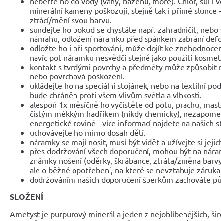
neberte ho do vody (vany, bazénu, moře). Chlór, sůl i 
minerální kameny poškozují, stejně tak i přímé slunce 
ztrácí/mění svou barvu.
sundejte ho pokud se chystáte např. zahradničit, nebo 
námahu, odložení náramku před spánkem zabrání def
odložte ho i při sportování, může dojít ke znehodnocen
navíc pot náramku nesvědčí stejně jako použití kosmet
kontakt s tvrdými povrchy a předměty může způsobit 
nebo povrchová poškození.
ukládejte ho na speciální stojánek, nebo na textilní po
bude chráněn proti všem vlivům světla a vlhkosti.
alespoň 1x měsíčně ho vyčistěte od potu, prachu, mast
čistým měkkým hadříkem (nikdy chemicky), nezapomeňte
energetické rovině - více informací najdete na našich 
uchovávejte ho mimo dosah dětí.
náramky se mají nosit, musí být vidět a užívejte si jejic
přes dodržování všech doporučení, mohou být na nár
známky nošení (oděrky, škrábance, ztráta/změna barvy
ale o běžné opotřebení, na které se nevztahuje záruka
dodržováním našich doporučení šperkům zachováte pů
SLOŽENÍ
Ametyst je purpurový minerál a jeden z nejoblíbenějších, š