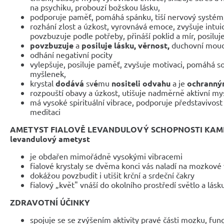
na psychiku, probouzí božskou lásku,
podporuje paměť, pomáhá spánku, tiší nervový systém
rozhání zlost a úzkost, vyrovnává emoce, zvyšuje intuic
povzbuzuje podle potřeby, přináší poklid a mír, posiluj
povzbuzuje
a
posiluje lásku, věrnost,
duchovní moudr
odhání negativní pocity
vylepšuje, posiluje paměť, zvyšuje motivaci, pomáhá so
myšlenek,
krystal
dodává
sv
é
mu
nositeli odvahu
a je
ochranný
rozpouští obavy a úzkost, utišuje nadměrně aktivní mys
má vysoké spirituální vibrace, podporuje představivost -
meditaci
AMETYST FIALOVĚ LEVANDULOVÝ SCHOPNOSTI KAME
levandulový ametyst
je obdařen mimořádně vysokými vibracemi
fialové krystaly se dvěma konci vás naladí na mozkové 
dokážou povzbudit i utišit krční a srdeční čakry
fialový „květ" vnáší do okolního prostředí světlo a lásk
ZDRAVOTNÍ ÚČINKY
spojuje se se zvýšením aktivity pravé části mozku, fu