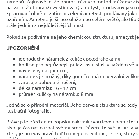
kamenů. Zajímavé je, že pomocí různých metod můžeme získ
barvách. Žlutooranžový stínovaný ametyst, prodávaný jako ci
zpracování ohněm, zatímco zelený ametyst, prodávaný jako pr
ozářením. Ametyst je široce uložen po celém světě, ale Rio G
stále jedním z nejdůležitějších míst.
Pokud se podíváme na jeho chemickou strukturu, ametyst j
UPOZORNĚNÍ
jednoduchý náramek z kuliček polodrahokamů
hodí se pro nejrůznější příležitosti, sluší v každém věk
navlečený na gumičce,
náramek je pružný, díky gumičce má univerzální veliko
zaručuje pohodlné nošení,,
délka náramku: 16 - 17 cm
průměr kuličky na náramku: 8 mm
Jedná se o přírodní materiál. Jeho barva a struktura se tedy
ilustrační fotografie.
Právě jste přečtením popisku nakrmili svou levou hemisféru 
Nyní je čas naslouchat svému srdci. Důvěřujte své intuici a 
který je pro vás právě teď tou nejlepší volbou, je ten, který 
vědět, k čemu slouží. Vaše duše ví.