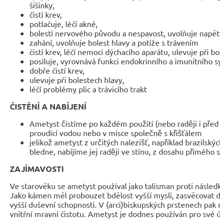
šišinky,
čistí krev,
potlačuje, léčí akné,
bolesti nervového původu a nespavost, uvolňuje napětí
zahání, uvolňuje bolest hlavy a potíže s trávením
čistí krev, léčí nemoci dýchacího aparátu, ulevuje při b
posiluje, vyrovnává funkci endokrinního a imunitního
dobře čistí krev,
ulevuje při bolestech hlavy,
léčí problémy plic a trávicího trakt
ČISTĚNÍ A NABÍJENÍ
Ametyst čistíme po každém použití (nebo raději i před
proudící vodou nebo v misce společně s křišťálem
jelikož ametyst z určitých nalezišť, například brazilský
bledne, nabíjíme jej raději ve stínu, z dosahu přímého
ZAJÍMAVOSTI
Ve starověku se ametyst používal jako talisman proti násle
Jako kámen měl probouzet bdělost vyšší mysli, zasvěcovat do
vyšší duševní schopnosti. V (arci)biskupských prstenech pak 
vnitřní mravní čistotu. Ametyst je dodnes používán pro své 