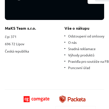
cm,
kámen
králů
a
biskupů
MaKS Team s.r.o.
Vše o nákupu
Odstoupení od smlouvy
č:p: 371
O nás
696 72 Lipov
Snadná reklamace
Česká republika
Výhody produktů
Pravidla pro soutěže na FB
Puncovní úřad