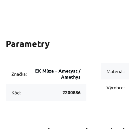
Parametry
EK Múza – Ametyst /
Materiál:
Značka:
Amethys
Výrobce:
2200886
Kód: