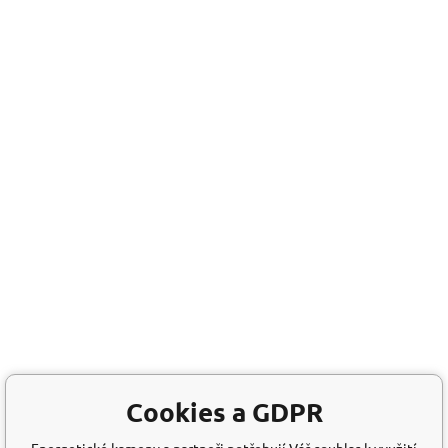
Cookies a GDPR
Energetické kameny a partneři potřebují Váš souhlas k využití