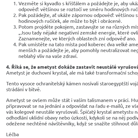
Vezměte si kyvadlo s křišťálem a požádejte je, aby uká
odpověď: většinou se roztočí ve směru hodinových ruč
Pak požádejte, ať ukáže zápornou odpověď: většinou s
hodinových ručiček, ale může to být i obráceně.
Potom projděte pokojem, zastavujte se na různých míst
„Jsou tady nějaké negativní zemské energie, které ovli
Zaznamenejte, ve kterých oblastech zní odpověď ano.
Pak umístěte na tato místa pod koberec dva velké ame
menších a požádejte je, aby pomohly neutralizovat nega
neblahý vliv na vaše zdraví.
4. Říká se, že ametyst dokáže zastavit neustálé vyrušov
Ametyst je duchovní krystal, ale má také transformační schop
Tento vysoce ochranitelský kámen nosívali staroegyptští vojáci
strádání v bitvě.
Ametyst se ovšem může stát i vaším talismanem v práci. Musí
připravovat se na jednání a odpovídat na řadu e-mailů, ze v
vás kolegové neustále vyrušovali. Špičatý krystal ametystu n
odhodlání uklidní obavy nebo úzkosti, kdykoli se na něj podí
odežene nechtěné návštěvníky, když se snažíte stihnout důl
Léčba