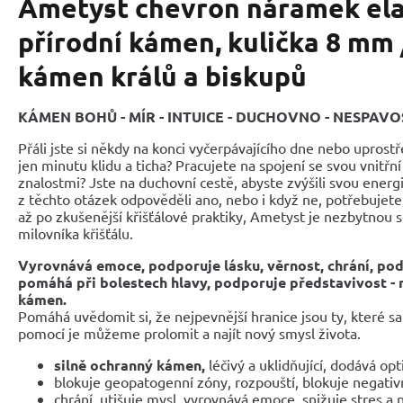
Ametyst chevron náramek ela
přírodní kámen, kulička 8 mm /
kámen králů a biskupů
KÁMEN BOHŮ - MÍR - INTUICE - DUCHOVNO - NESPAVO
Přáli jste si někdy na konci vyčerpávajícího dne nebo uprostř
jen minutu klidu a ticha? Pracujete na spojení se svou vnitřn
znalostmi? Jste na duchovní cestě, abyste zvýšili svou energ
z těchto otázek odpověděli ano, nebo i když ne, potřebujet
až po zkušenější křišťálové praktiky, Ametyst je nezbytnou 
milovníka křišťálu.
Vyrovnává emoce, podporuje lásku, věrnost, chrání, po
pomáhá při bolestech hlavy, podporuje představivost -
kámen.
Pomáhá uvědomit si, že nejpevnější hranice jsou ty, které s
pomocí je můžeme prolomit a najít nový smysl života.
silně ochranný kámen,
léčivý a uklidňující, dodává o
blokuje geopatogenní zóny, rozpouští, blokuje negativ
chrání, utišuje mysl, vyrovnává emoce, snižuje stres a 