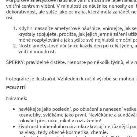
vnitřní centrum vidění. V minulosti se náušnice nenosily ani
dekorativnost, ale spíše jako ochrana, která měla zahánět ne
uší.
Když si nasadíte ametystové náušnice, vnímejte, jak s
krystaly spojujete, prociťte, jak jejich jemné záření utišu
méně rozptylováni a jak slyšíte své nejhlubší emoční p
Noste ametystové náušnice každý den po celý týden, a
vnitřní moudrost.
ŠPERKY: pravidelně čistěte. Nenoste po několik týdnů, vliv mů
Fotografie je ilustrační. Vzhledem k ruční výrobě se mohou je
POUŽITÍ
Náramek:
navlékejte jako poslední, po oblečení a nanesení veške
kosmetiky, svlékáme jako první. Navlékáme a sundáv
rolování přes ruku, nikoliv roztažením!
životnost minerálního náramku zkracují nejrůznější parf
na vlasy, tedy obecně kosmetika, chemie.