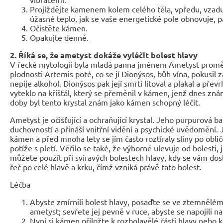
Projíždějte kamenem kolem celého těla, vpředu, vzadu
úžasné teplo, jak se vaše energetické pole obnovuje, 
Očistěte kámen.
Opakujte denně.
2. Říká se, že ametyst dokáže vyléčit bolest hlavy
V řecké mytologii byla mladá panna jménem Ametyst proměně
plodnosti Artemis poté, co se jí Dionýsos, bůh vína, pokusil zab
nepije alkohol. Dionýsos pak její smrti litoval a plakal a přev
vyteklo na křišťál, který se přeměnil v kámen, jenž dnes zn
doby byl tento krystal znám jako kámen schopný léčit.
Ametyst je očišťující a ochraňující krystal. Jeho purpurová ba
duchovností a přináší vnitřní vidění a psychické uvědomění. 
kámen a před mnoha lety se jím často roztíraly sliny po obličej
potíže s pletí. Věřilo se také, že výborně ulevuje od bolesti, 
můžete použít při svíravých bolestech hlavy, kdy se vám dosl
řeč po celé hlavě a krku, čímž vzniká právě tato bolest.
Léčba
Abyste zmírnili bolest hlavy, posaďte se ve ztemnělé
ametyst; sevřete jej pevně v ruce, abyste se napojili na
Nyní si kámen přiložte k rozbolavělé části hlavy nebo 