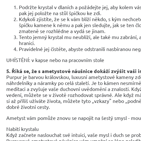
Podržte krystal v dlaních a požádejte jej, aby kolem vás
pak jej položte na stůl špičkou ke zdi.
Kdykoli zjistíte, že se k vám blíží někdo, s kým nechce
špičku kamene k němu a pak jen sledujte, jak se ten člo
zmateně se rozhlédne a vydá se jinam.
Tento jemný krystal mu neublíží, ale také mu zabrání, 
hranici.
Pravidelné jej čistěte, abyste odstranili nasbíranou neg
UMÍSTĚNÍ: v kapse nebo na pracovním stole
5. Říká se, že s ametystové náušnice dokáží zvýšit vaši i
Purpur je barvou královskou, luxusní ametystové kameny zdo
náhrdelníky a náramky po celá staletí. Je to kámen nesmírně
meditaci a zvyšuje vaše duchovní uvědomění a znalosti. Když
vedení, můžete se v životě rozhodovat správné. Ale když má
si až příliš užíváte života, můžete tyto „vzkazy" nebo „podně
dobré životní cesty.
Ametyst vám pomůže znovu se napojit na šestý smysl - moud
Nabití krystalu
Když začnete naslouchat své intuici, vaše mysl i duch se prob
Purpurové ametystové náušnice vám umožní se lépe naladit 