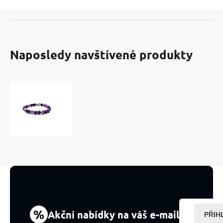
Naposledy navštívené produkty
Ametyst
chevron
náramek
elastický
přírodní
kámen,
kulička
8
mm
/
16
-
%
Akční nabídky na váš e-mail
PŘIH
17