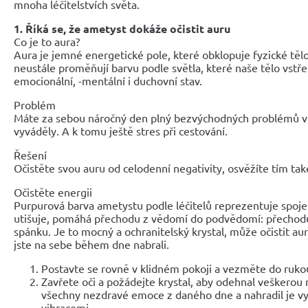
mnoha léčitelstvích světa.
1. Říká se, že ametyst dokáže očistit auru
Co je to aura?
Aura je jemné energetické pole, které obklopuje fyzické tělo
neustále proměňují barvu podle světla, které naše tělo vstř
emocionální, -mentální i duchovní stav.
Problém
Máte za sebou náročný den plný bezvýchodných problémů v
vyváděly. A k tomu ještě stres při cestování.
Řešení
Očistěte svou auru od celodenní negativity, osvěžíte tím také
Očistěte energii
Purpurová barva ametystu podle léčitelů reprezentuje spojen
utišuje, pomáhá přechodu z vědomí do podvědomí: přechodu
spánku. Je to mocný a ochranitelský krystal, může očistit aur
jste na sebe během dne nabrali.
Postavte se rovně v klidném pokoji a vezměte do ruko
Zavřete oči a požádejte krystal, aby odehnal veškerou n
všechny nezdravé emoce z daného dne a nahradil je vyš
vibracemi.