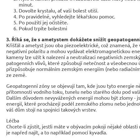
minut.
Dovolte krystalu, ať vaši bolest utiší.
Po pravidelně, vyhledejte lékařskou pomoc.
Po použití jej očistěte.
Pokud trpíte bolestmi
3. Říká se, že s ametystem dokážete snížit geopatogenní
Křišťál a ametyst jsou oba piezoelektrické, což znamená, že v
negativní polaritu a mohou vydávat elektromagnetickou energ
kameny lze užít k nalezení a neutralizaci negativních zemský
patogenních vlivů, které způsobují netečnost a všeobecnou ú
přizpůsobuje normálním zemským energiím (nebo radiačním 
ze země.
Geopatogenní zóny se objevují tam, kde jsou tyto energie ně
přítomnosti vodního toku, tunelu nebo starého dolu pod vaš
Dalším důvodem nevyvážených energií mohou být zlomy - js
energií, které procházejí podél zemského zlomu nebo jednotl
váš dům stojí na spojnici takových vrstev.
Léčba
Chcete-li zjistit, jestli máte v obývacím pokoji nějaké oblast
je napřed najít, a to například pomocí kyvadla.