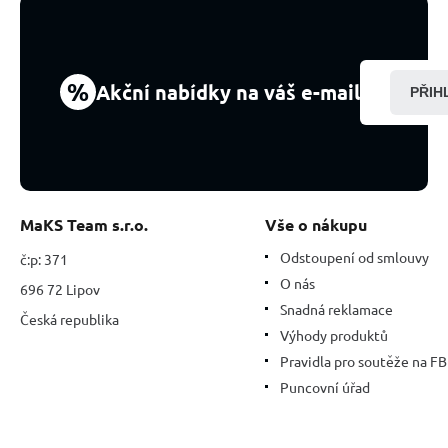
-
4
cm,
1
%
Akční nabídky na váš e-mail
PŘIH
kus,
amulet
sportovců
MaKS Team s.r.o.
Vše o nákupu
Odstoupení od smlouvy
č:p: 371
O nás
696 72 Lipov
Snadná reklamace
Česká republika
Výhody produktů
Pravidla pro soutěže na FB
Puncovní úřad