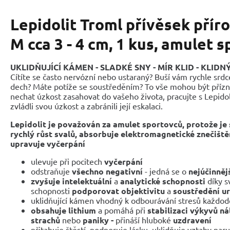
Lepidolit Troml přívěsek přír
M cca 3 - 4 cm, 1 kus, amulet 
UKLIDŇUJÍCÍ KÁMEN - SLADKÉ SNY - MÍR KLID - KLID
Cítíte se často nervózní nebo ustaraný? Buší vám rychle srd
dech? Máte potíže se soustředěním? To vše mohou být přízn
nechat úzkost zasahovat do vašeho života, pracujte s Lepido
zvládli svou úzkost a zabránili její eskalaci.
Lepidolit je považován za amulet sportovců, protože je
rychlý růst svalů, absorbuje elektromagnetické znečištěn
upravuje vyčerpání
ulevuje při pocitech
vyčerpání
odstraňuje
všechno negativní
- jedná se o
nejúčinněj
zvyšuje intelektuální
a
analytické schopnosti
díky s
schopnosti
podporovat objektivitu
a
soustředění u
uklidňující kámen vhodný k odbourávání stresů každod
obsahuje lithium
a pomáhá při
stabilizaci výkyvů n
strachů
nebo
paniky -
přináší hluboké
uzdravení
přitahuje štěstí, podporuje lásku, uklidňuje vztahy 