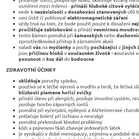
usmíření mezi milenci -
přináší hluboké citové vyléč
vede k
nezávislosti
a
dosahování stanovených
cílů 
umí čistit či pohlcovat
elektromagnetické záření
vždy trvá na tom, že bude použit pouze k dosažení
ne
pročišťuje zablokování
a přináší
vesmírnou moudro
tento kámen pomáhá při
šamanských
nebo
duchovní
zprostředkovává přístup k záznamům akaši
naladí
vás
na
myšlenky
a pocity
pocházející
z
jiných 
jsou
příčinou bloků
v
současném životě - s
oučasně 
posunout
o
kus dál
do
budoucna
ZDRAVOTNÍ ÚČINKY
uklidňuje
poruchy spánku,
používá se k léčbě výronů a modřin a tvrdí, že léčivá s
blízkosti plamene hořící svíčky
přináší úlevu při alergiích, posiluje imunitní systém, r
posiluje tvorbu záporných iontů
pomáhá při vyčerpání, epilepsii a Alzheimerově choro
potlačuje bolest při ischiasu a neuralgii
pomáhá překonávat kloubní problémy
kůži a pojivovou tkáň zbavuje jedovatých látek
je vynikající v době menopauzy, zejména v podobě dr