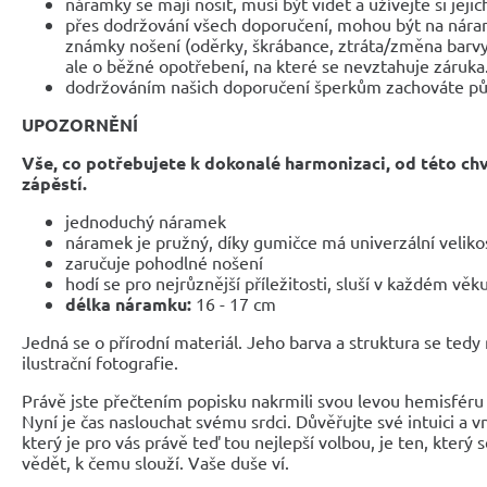
náramky se mají nosit, musí být vidět a užívejte si jejic
přes dodržování všech doporučení, mohou být na nár
známky nošení (oděrky, škrábance, ztráta/změna barvy
ale o běžné opotřebení, na které se nevztahuje záruka
dodržováním našich doporučení šperkům zachováte pů
UPOZORNĚNÍ
Vše, co potřebujete k dokonalé harmonizaci, od této ch
zápěstí.
jednoduchý náramek
náramek je pružný, díky gumičce má univerzální veliko
zaručuje pohodlné nošení
hodí se pro nejrůznější příležitosti, sluší v každém věk
délka náramku:
16 - 17 cm
Jedná se o přírodní materiál. Jeho barva a struktura se tedy
ilustrační fotografie.
Právě jste přečtením popisku nakrmili svou levou hemisféru 
Nyní je čas naslouchat svému srdci. Důvěřujte své intuici a 
který je pro vás právě teď tou nejlepší volbou, je ten, který 
vědět, k čemu slouží. Vaše duše ví.