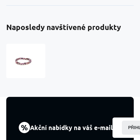
Naposledy navštívené produkty
Lepidolit
fialový
náramek
elastický
přírodní
kámen,
kulička
8
-
9
mm
/16
%
Akční nabídky na váš e-mail
PŘIH
-
17