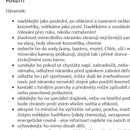
POUŽITÍ
Náramek:
navlékejte jako poslední, po oblečení a nanesení veške
kosmetiky, svlékáme jako první. Navlékáme a sundáv
rolování přes ruku, nikoliv roztažením!
životnost minerálního náramku zkracují nejrůznější parf
na vlasy, tedy obecně kosmetika, chemie.
neberte ho do vody (vany, bazénu, moře). Chlór, sůl i 
minerální kameny poškozují, stejně tak i přímé slunce 
ztrácí/mění svou barvu.
sundejte ho pokud se chystáte např. zahradničit, nebo 
námahu, odložení náramku před spánkem zabrání def
odložte ho i při sportování, může dojít ke znehodnocen
navíc pot náramku nesvědčí stejně jako použití kosmet
kontakt s tvrdými povrchy a předměty může způsobit 
nebo povrchová poškození.
ukládejte ho na speciální stojánek, nebo na textilní po
bude chráněn proti všem vlivům světla a vlhkosti.
alespoň 1x měsíčně ho vyčistěte od potu, prachu, mast
čistým měkkým hadříkem (nikdy chemicky), nezapomeňte
energetické rovině - více informací najdete na našich 
uchovávejte ho mimo dosah dětí.