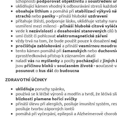
schopnosti
podporovat objektivitu
a
soustředění u
uklidňující kámen vhodný k odbourávání stresů každod
obsahuje lithium
a pomáhá při
stabilizaci výkyvů n
strachů
nebo
paniky -
přináší hluboké
uzdravení
přitahuje štěstí, podporuje lásku, uklidňuje vztahy 
usmíření mezi milenci -
přináší hluboké citové vyléč
vede k
nezávislosti
a
dosahování stanovených
cílů 
umí čistit či pohlcovat
elektromagnetické záření
vždy trvá na tom, že bude použit pouze k dosažení
ne
pročišťuje zablokování
a přináší
vesmírnou moudro
tento kámen pomáhá při
šamanských
nebo
duchovní
zprostředkovává přístup k záznamům akaši
naladí
vás
na
myšlenky
a pocity
pocházející
z
jiných 
jsou
příčinou bloků
v
současném životě - s
oučasně 
posunout
o
kus dál
do
budoucna
ZDRAVOTNÍ ÚČINKY
uklidňuje
poruchy spánku,
používá se k léčbě výronů a modřin a tvrdí, že léčivá s
blízkosti plamene hořící svíčky
přináší úlevu při alergiích, posiluje imunitní systém, r
posiluje tvorbu záporných iontů
pomáhá při vyčerpání, epilepsii a Alzheimerově choro