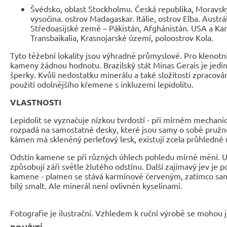
Švédsko, oblast Stockholmu. Česká republika, Moravsk
vysočina. ostrov Madagaskar. Itálie, ostrov Elba. Austrá
Středoasijské země – Pákistán, Afghánistán. USA a Kan
Transbaikalia, Krasnojarské území, poloostrov Kola.
Tyto těžební lokality jsou výhradně průmyslové. Pro klenot
kameny žádnou hodnotu. Brazilský stát Minas Gerais je jedi
šperky. Kvůli nedostatku minerálu a také složitosti zpracování
použití odolnějšího křemene s inkluzemi lepidolitu.
VLASTNOSTI
Lepidolit se vyznačuje nízkou tvrdostí - při mírném mechan
rozpadá na samostatné desky, které jsou samy o sobě pružné
kámen má skleněný perleťový lesk, existují zcela průhledné 
Odstín kamene se při různých úhlech pohledu mírně mění. Ul
způsobují záři světle žlutého odstínu. Další zajímavý jev je 
kamene - plamen se stává karmínově červeným, zatímco samo
bílý smalt. Ale minerál není ovlivněn kyselinami.
Fotografie je ilustrační. Vzhledem k ruční výrobě se mohou je