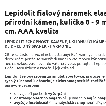
Lepidolit fialový náramek ela
přírodní kámen, kulička 8 - 9 
cm. AAA kvalita
LEPIDOLIT SCHOPNOSTI KAMENE, UKLIDŃUJÍCÍ KÁMEN 
KLID - KLIDNÝ SPÁNEK - HARMONIE
Cítíte se často nervózní nebo ustaraný? Buší vám rychle srd
dech? Máte potíže se soustředěním? To vše mohou být přízn
nechat úzkost zasahovat do vašeho života, pracujte s Lepido
zvládli svou úzkost a zabránili její eskalaci.
Lepidolit je považován za amulet sportovců, protože je
rychlý růst svalů, absorbuje elektromagnetické znečištěn
upravuje vyčerpání
ulevuje při pocitech
vyčerpání
odstraňuje
všechno negativní
- jedná se o
nejúčinněj
zvyšuje intelektuální
a
analytické schopnosti
díky s