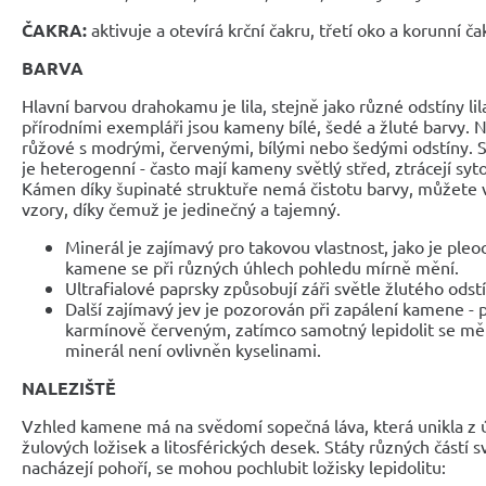
ČAKRA:
aktivuje a otevírá krční čakru, třetí oko a korunní ča
BARVA
Hlavní barvou drahokamu je lila, stejně jako různé odstíny li
přírodními exempláři jsou kameny bílé, šedé a žluté barvy.
růžové s modrými, červenými, bílými nebo šedými odstíny. S
je heterogenní - často mají kameny světlý střed, ztrácejí sytos
Kámen díky šupinaté struktuře nemá čistotu barvy, můžete 
vzory, díky čemuž je jedinečný a tajemný.
Minerál je zajímavý pro takovou vlastnost, jako je pleo
kamene se při různých úhlech pohledu mírně mění.
Ultrafialové paprsky způsobují záři světle žlutého odst
Další zajímavý jev je pozorován při zapálení kamene - 
karmínově červeným, zatímco samotný lepidolit se mění
minerál není ovlivněn kyselinami.
NALEZIŠTĚ
Vzhled kamene má na svědomí sopečná láva, která unikla z 
žulových ložisek a litosférických desek. Státy různých částí s
nacházejí pohoří, se mohou pochlubit ložisky lepidolitu: