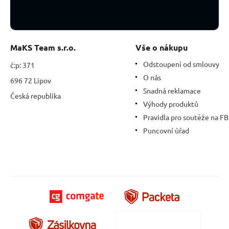
cm.
AAA
kvalita
MaKS Team s.r.o.
Vše o nákupu
Odstoupení od smlouvy
č:p: 371
O nás
696 72 Lipov
Snadná reklamace
Česká republika
Výhody produktů
Pravidla pro soutěže na FB
Puncovní úřad