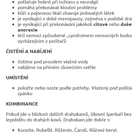
potlačuje bolest při ischiasu a neuralgii
pomáhá překonávat kloubní problémy
kůži a pojivovou tkáň zbavuje jedovatých látek
je vynikající v době menopauzy, zejména v podobě dr
je vynikající při překonávání jakékoli
citové
nebo
dušev
anorexie
léčí nemoci způsobené „syndromem nemocných budov
vycházejícím z počítačů
ČISTĚNÍ A NABÍJENÍ
čistíme pod proudem vlažné vody
nabíjíme na přímém slunečním světle
UMÍSTĚNÍ
položte nebo noste podle potřeby. Vložený pod polštá
spánku
KOMBINANCE
Pokud jde o blízkost dalších drahokamů, šikovní šperkaři b
lepidolitu do drahých kovů. Drahokam jde dobře s:
Kunzite, Rubellit, Růženín, Čaroit, Růžový beryl.