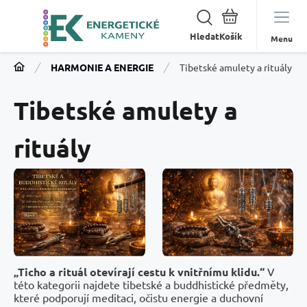
Hledat
Menu
HARMONIE A ENERGIE
Tibetské amulety a rituály
Tibetské amulety a
rituály
„Ticho a rituál otevírají cestu k vnitřnímu klidu.“
V
této kategorii najdete tibetské a buddhistické předměty,
které podporují meditaci, očistu energie a duchovní