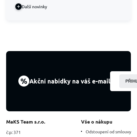
Další novinky
%
Akční nabídky na váš e-mail
PŘIH
MaKS Team s.r.o.
Vše o nákupu
Odstoupení od smlouvy
č:p: 371