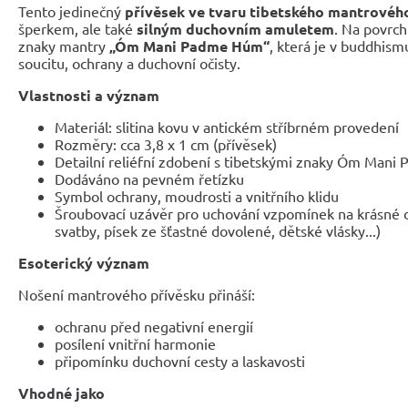
Tento jedinečný
přívěsek ve tvaru tibetského mantrovéh
šperkem, ale také
silným duchovním amuletem
. Na povrch
znaky mantry
„Óm Mani Padme Húm“
, která je v buddhis
soucitu, ochrany a duchovní očisty.
Vlastnosti a význam
Materiál: slitina kovu v antickém stříbrném provedení
Rozměry: cca 3,8 x 1 cm (přívěsek)
Detailní reliéfní zdobení s tibetskými znaky Óm Man
Dodáváno na pevném řetízku
Symbol ochrany, moudrosti a vnitřního klidu
Šroubovací uzávěr pro uchování vzpomínek na krásné d
svatby, písek ze šťastné dovolené, dětské vlásky...)
Esoterický význam
Nošení mantrového přívěsku přináší:
ochranu před negativní energií
posílení vnitřní harmonie
připomínku duchovní cesty a laskavosti
Vhodné jako