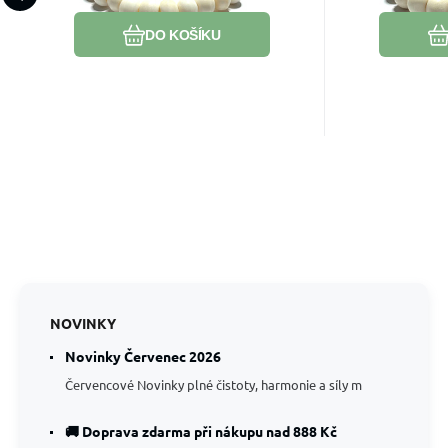
předmět, amulet
před
vám přitahovat pozitivní
situacích, p
DO KOŠÍKU
energie, lásku a štěstí.
přinese úle
NOVINKY
Novinky Červenec 2026
Červencové Novinky plné čistoty, harmonie a síly m
🚚 Doprava zdarma při nákupu nad 888 Kč