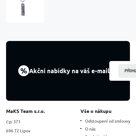
mantrový
válec
3,8
x
1
cm
+
29
cm
řetízek,
ochranný
%
Akční nabídky na váš e-mail
PŘIH
přívěsek
na
krk
se
znaky
Óm
Mani
MaKS Team s.r.o.
Vše o nákupu
Padme
Húm
Odstoupení od smlouvy
č:p: 371
O nás
696 72 Lipov