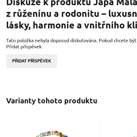
Diskuze k produktu
Japa Mala
z růženínu a rodonitu – luxus
lásky, harmonie a vnitřního kl
Tato položka nebyla doposud diskutována. Pokud chcete být p
Přidat příspěvek
PŘIDAT PŘÍSPĚVEK
Varianty tohoto produktu
EAN:
Kód:
2000000877075
2206112
K
Skladem
528
Kč
108 Mala 7 čakrový
108 M