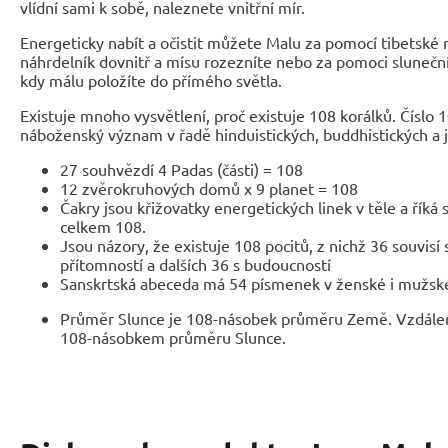
vlídní sami k sobě, naleznete vnitřní mír.
Energeticky nabít a očistit můžete Malu za pomocí tibetské m
náhrdelník dovnitř a mísu rozezníte nebo za pomoci slunečn
kdy málu položíte do přímého světla.
Existuje mnoho vysvětlení, proč existuje 108 korálků. Číslo 
náboženský význam v řadě hinduistických, buddhistických a j
27 souhvězdí 4 Padas (části) = 108
12 zvěrokruhových domů x 9 planet = 108
Čakry jsou křižovatky energetických linek v těle a říká 
celkem 108.
Jsou názory, že existuje 108 pocitů, z nichž 36 souvisí 
přítomností a dalších 36 s budoucností
Sanskrtská abeceda má 54 písmenek v ženské i mužské
Průměr Slunce je 108-násobek průměru Země. Vzdálen
108-násobkem průměru Slunce.