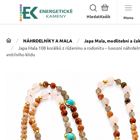
Hledat
Menu
NÁHRDELNÍKY A MALA
Japa Mala, modlitební a ča
Japa Mala 108 korálků z růženínu a rodonitu – luxusní náhrdeln
vnitřního klidu