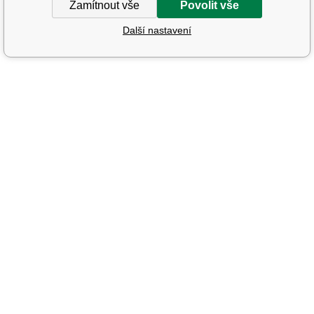
Zamítnout vše
Povolit vše
Další nastavení