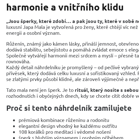
harmonie a vnitřního klidu
„Jsou šperky, které zdobí… a pak jsou ty, které v sobě n
luxusní Japa Mala je vytvořená pro ženy, které chtějí víc než 
energii a osobní význam.
Růženín, známý jako kámen lásky, přináší jemnost, otevřenost
dodává stabilitu, sebejistotu a pomáhá zvládat emoce s ele
Společně vytvářejí harmonii mezi srdcem a myslí – přesně t
rovnováha.
Každý detail náhrdelníku je promyšlený – od pečlivě vybraný
přívěsek, který dodává celku luxusní a sofistikovaný vzhled.
se zlatými prvky působí klidně, ale zároveň výjimečně a nep
Tato mala není jen šperk. Je to
rituál, který nosíte s sebou
rozhodnutích i obyčejných dnech, kdy se chcete cítit dobře ve
Proč si tento náhrdelník zamilujete
prémiová kombinace růženínu a rodonitu
elegantní design vhodný ke každému outfitu
108 korálků pro meditaci i vědomé nošení
šperk s hlubším významem i osobním příběhem