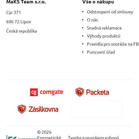
MaKS Team s.r.o.
Vše o nákupu
Odstoupení od smlouvy
č:p: 371
O nás
696 72 Lipov
Snadná reklamace
Česká republika
Výhody produktů
Pravidla pro soutěže na FB
Puncovní úřad
© 2026
Energetické
Tvorba a pronájem eshopů