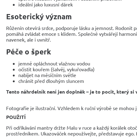
ideální jako luxusní dárek
Esoterický význam
Růženín otevírá srdce, podporuje lásku a jemnost. Rodonit při
pomáhá zvládat emoce s klidem. Společně vytvářejí harmonii
navenek, ale i uvnitř.
Péče o šperk
jemně opláchnout vlažnou vodou
očistit kouřem (šalvěj, vykuřovadla)
nabíjet na měsíčním světle
chránit před dlouhým sluncem
Tento náhrdelník není jen doplněk – je to pocit, který si
Fotografie je ilustrační. Vzhledem k ruční výrobě se mohou je
POUŽITÍ
Při odříkávání mantry držte Malu v ruce a každý korálek oto
prostředníkem. Ukazováček nepoužívejte, představuje ego. 