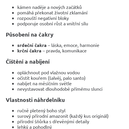
kámen naděje a nových začátků
pomáhá překonat životní zklamání
rozpouští negativní bloky
podporuje osobní růst a vnitřní sílu
Působení na čakry
srdeční čakra
– láska, emoce, harmonie
krční čakra
– pravda, komunikace
Čištění a nabíjení
opláchnout pod vlažnou vodou
očistit kouřem (šalvěj, palo santo)
nabíjet na měsíčním světle
nevystavovat dlouhodobě přímému slunci
Vlastnosti náhrdelníku
ručně pletený boho styl
surový přírodní amazonit (každý kus originál)
přírodní šňůrka s dřevěnými detaily
lehký a pohodlný