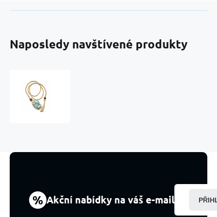
Naposledy navštívené produkty
Amazonit
náhrdelník
v
boho
stylu
–
kámen
mládí,
naděje
a
nových
začátků
%
Akční nabídky na váš e-mail
PŘIH