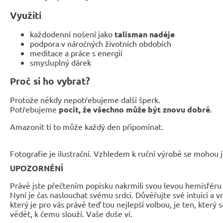
Využití
každodenní nošení jako
talisman naděje
podpora v náročných životních obdobích
meditace a práce s energií
smysluplný dárek
Proč si ho vybrat?
Protože někdy nepotřebujeme další šperk.
Potřebujeme
pocit, že všechno může být znovu dobré
.
Amazonit ti to může každý den připomínat.
Fotografie je ilustrační. Vzhledem k ruční výrobě se mohou je
UPOZORNĚNÍ
Právě jste přečtením popisku nakrmili svou levou hemisféru 
Nyní je čas naslouchat svému srdci. Důvěřujte své intuici a 
který je pro vás právě teď tou nejlepší volbou, je ten, který 
vědět, k čemu slouží. Vaše duše ví.