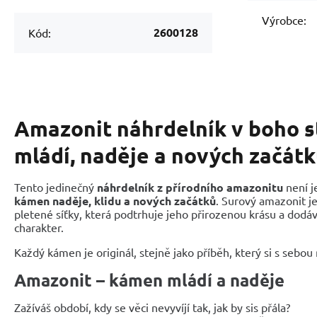
Výrobce:
2600128
Kód:
Amazonit náhrdelník v boho s
mládí, naděje a nových začát
Tento jedinečný
náhrdelník z přírodního amazonitu
není j
kámen naděje, klidu a nových začátků
. Surový amazonit j
pletené síťky, která podtrhuje jeho přirozenou krásu a dodá
charakter.
Každý kámen je originál, stejně jako příběh, který si s sebou
Amazonit – kámen mládí a naděje
Zažíváš období, kdy se věci nevyvíjí tak, jak by sis přála?