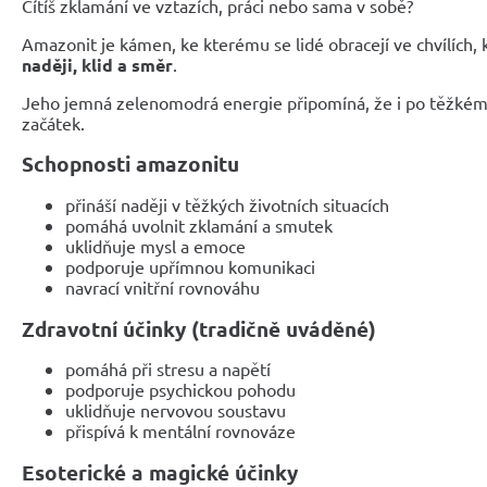
Cítíš zklamání ve vztazích, práci nebo sama v sobě?
Amazonit je kámen, ke kterému se lidé obracejí ve chvílích,
naději, klid a směr
.
Jeho jemná zelenomodrá energie připomíná, že i po těžkém
začátek.
Schopnosti amazonitu
přináší naději v těžkých životních situacích
pomáhá uvolnit zklamání a smutek
uklidňuje mysl a emoce
podporuje upřímnou komunikaci
navrací vnitřní rovnováhu
Zdravotní účinky (tradičně uváděné)
pomáhá při stresu a napětí
podporuje psychickou pohodu
uklidňuje nervovou soustavu
přispívá k mentální rovnováze
Esoterické a magické účinky