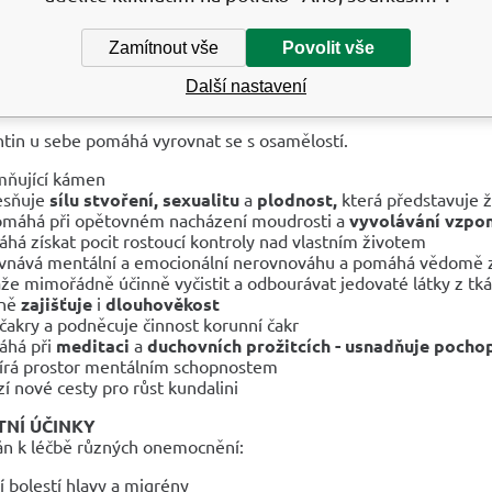
N REGENERÁTOR - ŠTĚSTÍ - MÍR - ODPUŠTĚNÍ - LÉČENÍ -
Zamítnout vše
Povolit vše
minerál, který je vhodný pro aktivní lidi usilující o seberozvoj,
duševního klidu, objevit v sobě nové talenty, poskytuje ochranu
Další nastavení
sti a důležitých dovedností,
ntin u sebe pomáhá vyrovnat se s osamělostí.
mňující kámen
esňuje
sílu stvoření, sexualitu
a
plodnost,
která představuje ži
máhá při opětovném nacházení moudrosti a
vyvolávání vzpo
há získat pocit rostoucí kontroly nad vlastním životem
vnává mentální a emocionální nerovnováhu a pomáhá vědomě 
že mimořádně účinně vyčistit a odbourávat jedovaté látky z tkán
jně
zajišťuje
i
dlouhověkost
í čakry a podněcuje činnost korunní čakr
áhá při
meditaci
a
duchovních prožitcích - usnadňuje pochop
írá prostor mentálním schopnostem
zí nové cesty pro růst kundalini
NÍ ÚČINKY
án k léčbě různých onemocnění:
í bolestí hlavy a migrény