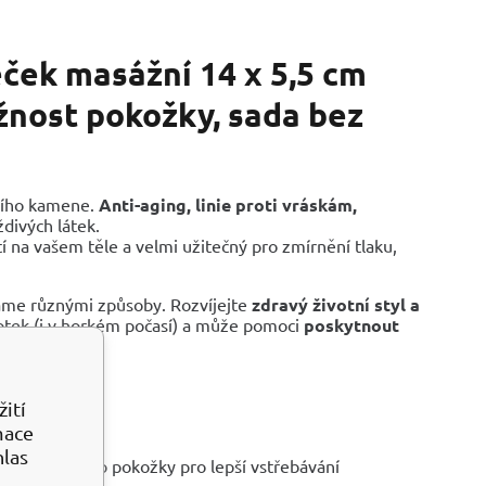
eček masážní 14 x 5,5 cm
užnost pokožky, sada bez
ního kamene.
Anti-aging, linie proti vráskám,
ždivých látek.
tí na vašem těle a velmi užitečný pro zmírnění tlaku,
me různými způsoby. Rozvíjejte
zdravý životní styl a
otek (i v horkém počasí) a může pomoci
poskytnout
ití
mace
hlas
a hlouběji do pokožky pro lepší vstřebávání