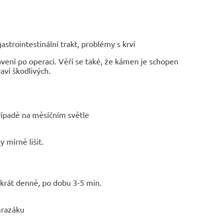
strointestinální trakt, problémy s krví
vení po operaci. Věří se také, že kámen je schopen
aví škodlivých.
ípadě na měsíčním světle
 mírně lišit.
akrát denně, po dobu 3-5 min.
mrazáku