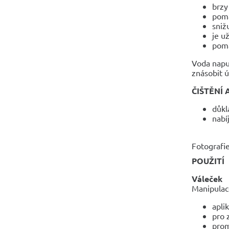
brzy
pomá
sniž
je u
pomá
Voda napuš
znásobit ú
ČIŠTĚNÍ 
důkl
nabí
Fotografie
POUŽITÍ
Váleček
Manipulace
apli
pro 
prom