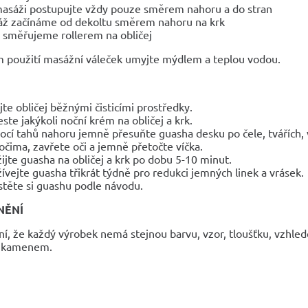
masáži postupujte vždy pouze směrem nahoru a do stran
ž začínáme od dekoltu směrem nahoru na krk
 směřujeme rollerem na obličej
 použití masážní váleček umyjte mýdlem a teplou vodou.
te obličej běžnými čisticími prostředky.
ste jakýkoli noční krém na obličej a krk.
cí tahů nahoru jemně přesuňte guasha desku po čele, tvářích, v
očima, zavřete oči a jemně přetočte víčka.
ijte guasha na obličej a krk po dobu 5-10 minut.
ívejte guasha třikrát týdně pro redukci jemných linek a vrásek.
stěte si guashu podle návodu.
NĚNÍ
í, že každý výrobek nemá stejnou barvu, vzor, ​​tloušťku, vzhl
m kamenem.