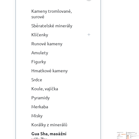
Kameny tromlované,
surové
Sběratelské minerály
Klíčenky
Runové kameny
Amulety
Figurky
Hmatkové kameny
Srdce
Koule, vajíčka
Pyramidy
Merkaba
Misky
Korálky z minerálů
Gua Sha, masážní