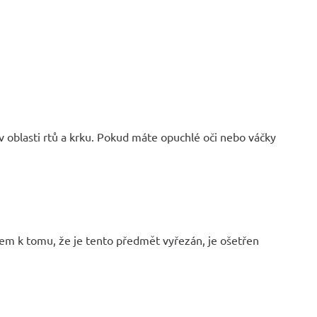
 oblasti rtů a krku. Pokud máte opuchlé oči nebo váčky
edem k tomu, že je tento předmět vyřezán, je ošetřen