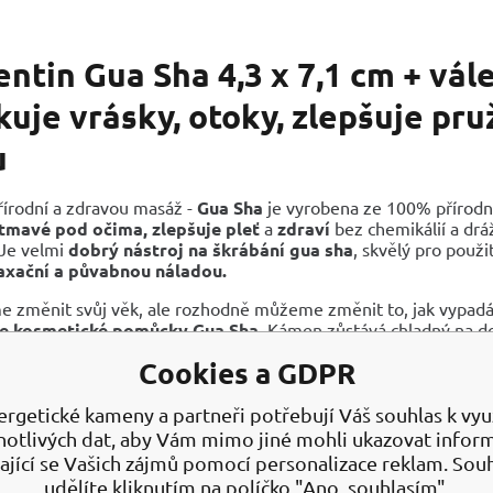
ntin Gua Sha 4,3 x 7,1 cm + vál
uje vrásky, otoky, zlepšuje pr
u
přírodní a zdravou masáž -
Gua Sha
je vyrobena ze 100% přírod
tmavé pod očima, zlepšuje pleť
a
zdraví
bez chemikálií a drá
 Je velmi
dobrý nástroj na škrábání gua sha
, skvělý pro použi
axační a půvabnou náladou.
změnit svůj věk, ale rozhodně můžeme změnit to, jak vypadá
te kosmetické pomůcky Gua Sha
. Kámen zůstává chladný na d
oti stárnutí.
Cookies a GDPR
ňuje napětí v obličeji
šuje elasticitu pokožky napínáním a tonizací pokožky
ergetické kameny a partneři potřebují Váš souhlas k využ
aňuje výskytu jemných linek a vrásek
notlivých dat, aby Vám mimo jiné mohli ukazovat infor
uje otoky, otoky očí a tmavé kruhy kolem očí
ající se Vašich zájmů pomocí personalizace reklam. Sou
há pronikat kosmetické produkty, jako jsou pleťové krémy a sér
udělíte kliknutím na políčko "Ano, souhlasím".
oruje krevní oběh v obličeji pro přirozený zdravý lesk