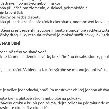
 uzdravení po mrtvici nebo infarktu
há při léčbě ran zlomenin, dislokací, pohmožděnin
uje krevní tlak
žitečný při léčbě diabetu
há při nachlazení a infekčních chorobách, onemocnění ledvin, ga
těná přes Serpentin zvyšuje imunitu a umožňuje rychlejší zota
činky drog. Díky této skutečnosti je možné snížit dávky léků zdr
A NABÍJENÍ
adné očistění ve slané vodě
jíme kámen na denním světle, bez přímého dosahu slunce, popř
 je ilustrační. Vzhledem k ruční výrobě se mohou jednotlivé kusy
 je velice jednoduchá, stačí jím masírovat obličej jednou až dv
kujte krém, pleťové sérum nebo olej na pokožku
zbavení otoků a kruhů pod očima, dejte roller na pár minut do 
asírujte okolí očí a okolí rtů