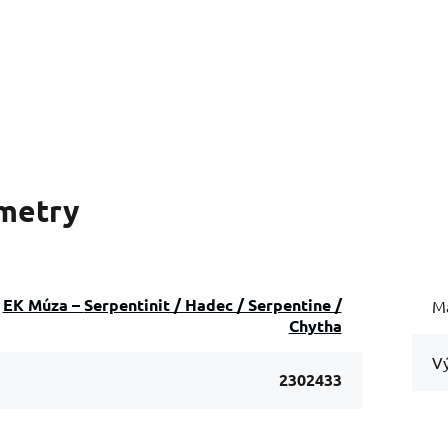
metry
EK Múza – Serpentinit / Hadec / Serpentine /
Ma
Chytha
Vý
2302433