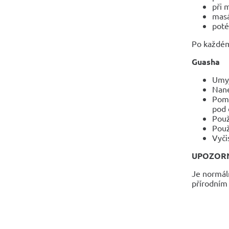
při 
masá
poté
Po každém
Guasha
Umyj
Nane
Pomo
pod 
Použ
Použ
Vyči
UPOZOR
Je normáln
přírodní