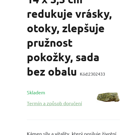
redukuje vrásky,
otoky, zlepšuje
pružnost
pokožky, sada
bez obalu
Kód:
2302433
Skladem
Termín a způsob doručení
Kámen síly a vitality, který posiluje životní