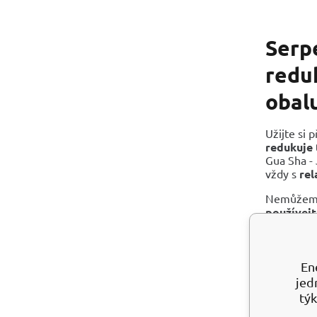
Serpe
reduk
obal
Užijte si 
redukuje 
Gua Sha -
vždy s
rel
Nemůžeme 
používej
výhody pr
Uvol
Zlep
En
Zabr
jed
Sniž
týk
Pomá
Podp