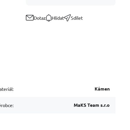
Dotaz
Hlídat
Sdílet
Kámen
teriál:
MaKS Team s.r.o
robce: