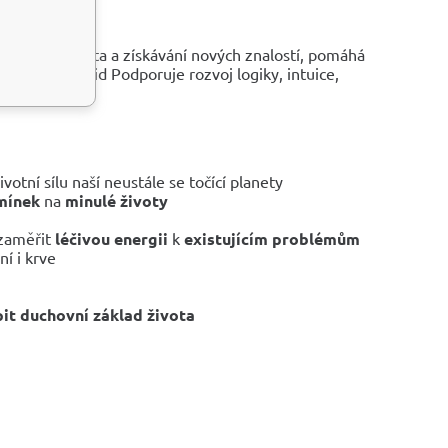
 DŮVĚRA
 zlepšování světa a získávání nových znalostí, pomáhá
 a duševní klid Podporuje rozvoj logiky, intuice,
votní sílu naší neustále se točící planety
mínek
na
minulé životy
zaměřit
léčivou energii
k
existujícím problémům
í i krve
it duchovní základ života