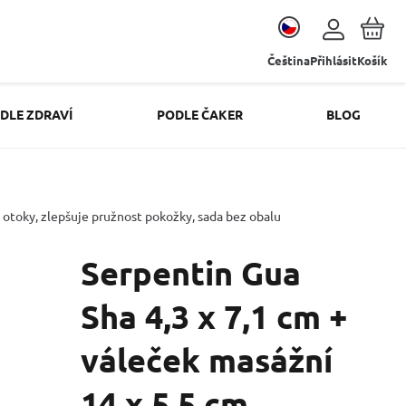
Čeština
Přihlásit
Košík
DLE ZDRAVÍ
PODLE ČAKER
BLOG
, otoky, zlepšuje pružnost pokožky, sada bez obalu
Serpentin Gua
Sha 4,3 x 7,1 cm +
váleček masážní
14 x 5,5 cm