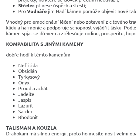
Střelec
přinese úspěch a štěstí;
Pro
Vodnáře
jim Hadí kámen pomůže objevit nové tal
Vhodný pro emocionální léčení nebo zotavení z citového tr
klidu a harmonie a podporuje schopnost vyjádřit lásku. Podl
kámen spjat se dřevem a ztělesňuje rodinu, prosperitu, hojno
KOMPABILITA S JINÝMI KAMENY
dobře hodí k těmto kamenům
Nefritida
Obsidián
Tyrkysový
Onyx
Proud a achát
Jadeite
Jaspis
Lazurit
Sarder
Rhodonit
TALISMAN A KOUZLA
Drahokam má silnou energii, proto ho musíte nosit velmi op