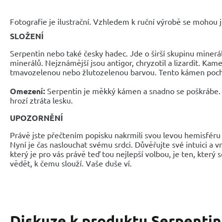
Fotografie je ilustrační. Vzhledem k ruční výrobě se mohou je
SLOŽENÍ
Serpentin nebo také česky hadec. Jde o širší skupinu minerál
minerálů. Nejznámější jsou antigor, chryzotil a lizardit. Kam
tmavozelenou nebo žlutozelenou barvou. Tento kámen poch
Omezení:
Serpentin je měkký kámen a snadno se poškrábe. 
hrozí ztráta lesku.
UPOZORNĚNÍ
Právě jste přečtením popisku nakrmili svou levou hemisféru 
Nyní je čas naslouchat svému srdci. Důvěřujte své intuici a 
který je pro vás právě teď tou nejlepší volbou, je ten, který 
vědět, k čemu slouží. Vaše duše ví.
Diskuze k produktu
Serpentin