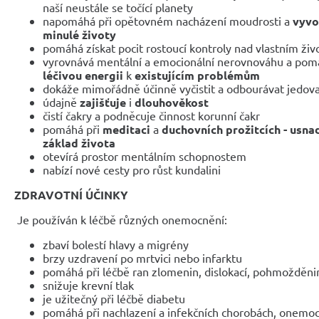
naší neustále se točící planety
napomáhá při opětovném nacházení moudrosti a
vyvo
minulé životy
pomáhá získat pocit rostoucí kontroly nad vlastním ži
vyrovnává mentální a emocionální nerovnováhu a po
léčivou energii
k
existujícím problémům
dokáže mimořádně účinně vyčistit a odbourávat jedovaté
údajně
zajišťuje
i
dlouhověkost
čistí čakry a podněcuje činnost korunní čakr
pomáhá při
meditaci
a
duchovních prožitcích - usn
základ života
otevírá prostor mentálním schopnostem
nabízí nové cesty pro růst kundalini
ZDRAVOTNÍ ÚČINKY
Je používán k léčbě různých onemocnění:
zbaví bolestí hlavy a migrény
brzy uzdravení po mrtvici nebo infarktu
pomáhá při léčbě ran zlomenin, dislokací, pohmožděni
snižuje krevní tlak
je užitečný při léčbě diabetu
pomáhá při nachlazení a infekčních chorobách, onemoc