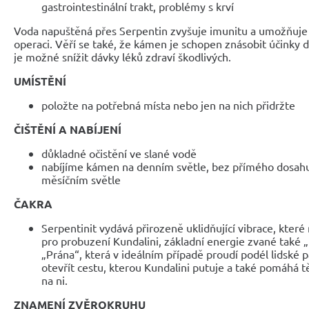
gastrointestinální trakt, problémy s krví
Voda napuštěná přes Serpentin zvyšuje imunitu a umožňuje r
operaci. Věří se také, že kámen je schopen znásobit účinky d
je možné snížit dávky léků zdraví škodlivých.
UMÍSTĚNÍ
položte na potřebná místa nebo jen na nich přidržte
ČIŠTĚNÍ A NABÍJENÍ
důkladné očistění ve slané vodě
nabíjíme kámen na denním světle, bez přímého dosahu
měsíčním světle
ČAKRA
Serpentinit vydává přirozeně uklidňující vibrace, kt
pro probuzení Kundalini, základní energie zvané také „
„Prána“, která v ideálním případě proudí podél lidské
otevřít cestu, kterou Kundalini putuje a také pomáhá t
na ni.
ZNAMENÍ ZVĚROKRUHU