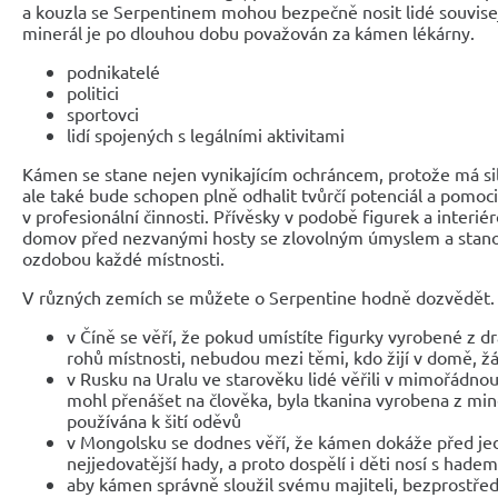
a kouzla se Serpentinem mohou bezpečně nosit lidé souvisej
minerál je po dlouhou dobu považován za kámen lékárny.
podnikatelé
politici
sportovci
lidí spojených s legálními aktivitami
Kámen se stane nejen vynikajícím ochráncem, protože má sil
ale také bude schopen plně odhalit tvůrčí potenciál a pomoc
v profesionální činnosti. Přívěsky v podobě figurek a interi
domov před nezvanými hosty se zlovolným úmyslem a stan
ozdobou každé místnosti.
V různých zemích se můžete o Serpentine hodně dozvědět.
v Číně se věří, že pokud umístíte figurky vyrobené z 
rohů místnosti, nebudou mezi těmi, kdo žijí v domě, 
v Rusku na Uralu ve starověku lidé věřili v mimořádno
mohl přenášet na člověka, byla tkanina vyrobena z min
používána k šití oděvů
v Mongolsku se dodnes věří, že kámen dokáže před jed
nejjedovatější hady, a proto dospělí i děti nosí s hade
aby kámen správně sloužil svému majiteli, bezprostřed