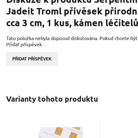
Jadeit Troml přívěsek přírod
cca 3 cm, 1 kus, kámen léčitel
Tato položka nebyla doposud diskutována. Pokud chcete být p
Přidat příspěvek
PŘIDAT PŘÍSPĚVEK
Varianty tohoto produktu
EAN:
Kód:
2000000882390
2302003
Kód 
K
Skladem
805
Kč
Serpentin Gua Sha 4,3
Serpe