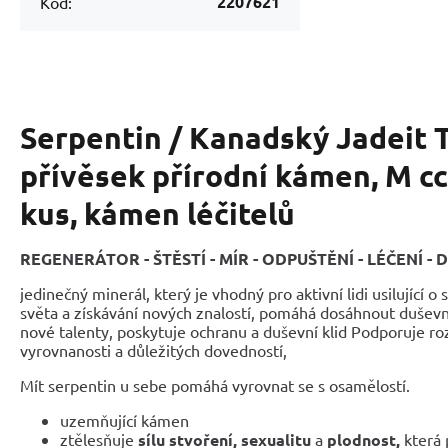
2207621
Kód:
Serpentin / Kanadský Jadeit 
přívěsek přírodní kámen, M cc
kus, kámen léčitelů
REGENERÁTOR - ŠTĚSTÍ - MÍR - ODPUŠTĚNÍ - LÉČENÍ -
jedinečný minerál, který je vhodný pro aktivní lidi usilující o
světa a získávání nových znalostí, pomáhá dosáhnout duševní
nové talenty, poskytuje ochranu a duševní klid Podporuje rozv
vyrovnanosti a důležitých dovedností,
Mít serpentin u sebe pomáhá vyrovnat se s osamělostí.
uzemňující kámen
ztělesňuje
sílu stvoření, sexualitu
a
plodnost,
která 