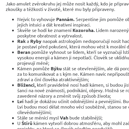
Jako amulet zvěrokruhu jej může nosit každý, kdo je připra
zkoušky a těžkosti v životě, které mu byly připraveny.
Nejvíc to vyhovuje
Pannám.
Serpentine jim pomůže obje
jejich intuici a dát kreativní inspiraci.
Skvěle se hodí ke znamení
Kozoroha.
Lidem narozeným
poskytne obratnost a vytrvalost.
Rak
a
Ryby
naopak astrologům nedoporučují nosit ha
je postaví před pokušení, která mohou vést k morální 
Beran
pomůže vyhnout se lidem, kteří se vyznačují lstí
vysokou energii a kámen ji nepotlačí. Člověk se uklidňu
projevují méně;
Kámen pomůže
Býku
stát se otevřenějším, ale dá por
za to komunikovat a s kým ne. Kámen navíc nepřipouští
zdraví a činí člověka atraktivnějším;
Blíženci,
kteří pravidelně nosí hadí kámen, si budou jis
šanci na nové známosti, podnikání, objevy. Možná se 
zavedené názory a změnit svůj způsob života;
Lví
hadi je dokážou učinit odolnějšími a pevnějšími. Bud
Lvi budou moci dělat mnoho věcí souběžně, stanou se 
cílevědomějšími;
Stále se měnící mysl
Vah
bude stabilnější;
U
Štírů
kámen vytvoří dobrou atmosféru, aby mohl zač
projekty, na které se člověk předtím neodvážil;