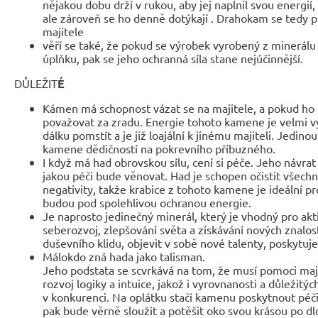
nějakou dobu drží v rukou, aby jej naplnil svou energií, 
ale zároveň se ho denně dotýkají . Drahokam se tedy pl
majitele
věří se také, že pokud se výrobek vyrobený z minerálu 
úplňku, pak se jeho ochranná síla stane nejúčinnější.
DŮLEŽIT
É
Kámen má schopnost vázat se na majitele, a pokud h
považovat za zradu. Energie tohoto kamene je velmi v
dálku pomstít a je již loajální k jinému majiteli. Jedin
kamene dědičností na pokrevního příbuzného.
I když má had obrovskou sílu, cení si péče. Jeho návra
jakou péči bude věnovat. Had je schopen očistit všech
negativity, takže krabice z tohoto kamene je ideální pr
budou pod spolehlivou ochranou energie.
Je naprosto jedinečný minerál, který je vhodný pro aktivn
seberozvoj, zlepšování světa a získávání nových znalo
duševního klidu, objevit v sobě nové talenty, poskytuje
Málokdo zná hada jako talisman.
Jeho podstata se scvrkává na tom, že musí pomoci maj
rozvoj logiky a intuice, jakož i vyrovnanosti a důležitý
v konkurenci. Na oplátku stačí kamenu poskytnout péči,
pak bude věrně sloužit a potěšit oko svou krásou po d