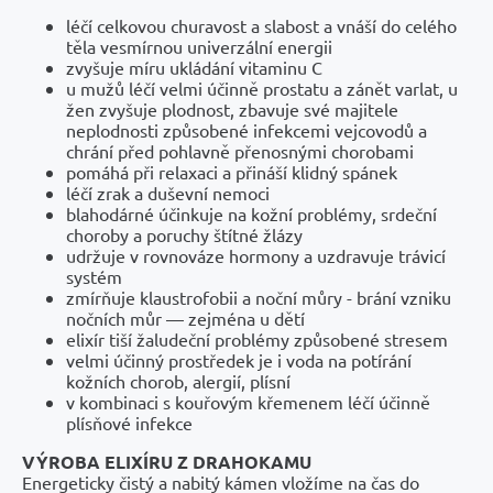
léčí celkovou churavost a slabost a vnáší do celého
těla vesmírnou univerzální energii
zvyšuje míru ukládání vitaminu C
u mužů léčí velmi účinně prostatu a zánět varlat, u
žen zvyšuje plodnost, zbavuje své majitele
neplodnosti způsobené infekcemi vejcovodů a
chrání před pohlavně přenosnými chorobami
pomáhá při relaxaci a přináší klidný spánek
léčí zrak a duševní nemoci
blahodárné účinkuje na kožní problémy, srdeční
choroby a poruchy štítné žlázy
udržuje v rovnováze hormony a uzdravuje trávicí
systém
zmírňuje klaustrofobii a noční můry - brání vzniku
nočních můr — zejména u dětí
elixír tiší žaludeční problémy způsobené stresem
velmi účinný prostředek je i voda na potírání
kožních chorob, alergií, plísní
v kombinaci s kouřovým křemenem léčí účinně
plísňové infekce
VÝROBA ELIXÍRU Z DRAHOKAMU
Energeticky čistý a nabitý kámen vložíme na čas do