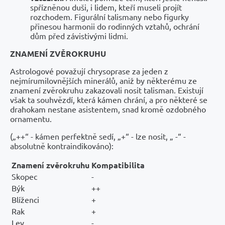
spřízněnou duši, i lidem, kteří museli projít
rozchodem. Figurální talismany nebo figurky
přinesou harmonii do rodinných vztahů, ochrání
dům před závistivými lidmi.
ZNAMENÍ ZVĚROKRUHU
Astrologové považují chrysoprase za jeden z
nejmírumilovnějších minerálů, aniž by některému ze
znamení zvěrokruhu zakazovali nosit talisman. Existují
však ta souhvězdí, která kámen chrání, a pro některé se
drahokam nestane asistentem, snad kromě ozdobného
ornamentu.
(„++“ - kámen perfektně sedí, „+“ - lze nosit, „ -“ -
absolutně kontraindikováno):
Znamení zvěrokruhu
Kompatibilita
Skopec
-
Býk
++
Blíženci
+
Rak
+
Lev
-