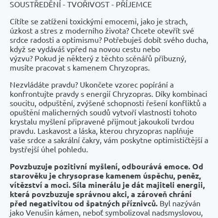
SOUSTŘEDĚNÍ - TVOŘIVOST - PŘÍJEMCE
Cítíte se zatíženi toxickými emocemi, jako je strach,
úzkost a stres z moderního života? Chcete otevřít své
srdce radosti a optimismu? Potřebuješ dobít svého ducha,
když se vydáváš vpřed na novou cestu nebo
výzvu? Pokud je některý z těchto scénářů příbuzný,
musíte pracovat s kamenem Chryzopras.
Nezvládáte pravdu? Ukončete vzorec popírání a
konfrontujte pravdy s energií Chryzopras. Díky kombinaci
soucitu, odpuštění, zvýšené schopnosti řešení konfliktů a
opuštění malicherných soudů vytvoří vlastnosti tohoto
krystalu myšlení připravené přijmout jakoukoli tvrdou
pravdu. Laskavost a láska, kterou chryzopras naplňuje
vaše srdce a sakrální čakry, vám poskytne optimističtější a
bystřejší úhel pohledu.
Povzbuzuje pozitivní myšlení, odbourává emoce.
Od
starověku je chrysoprase kamenem úspěchu, peněz,
vítězství a moci. Síla minerálu je dát majiteli energii,
která povzbuzuje správnou akci, a zároveň chrání
před negativitou od špatných příznivců.
Byl nazýván
jako Venušin kámen, neboť symbolizoval nadsmyslovou,