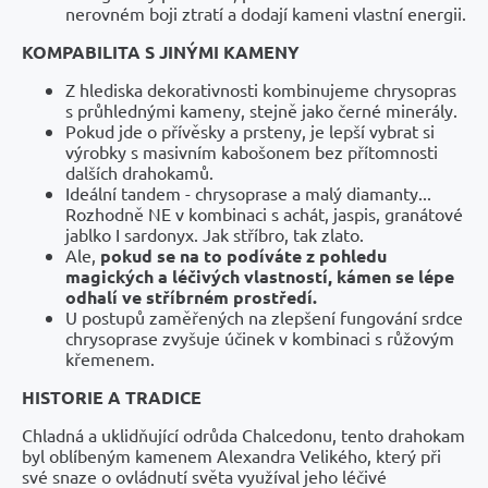
nerovném boji ztratí a dodají kameni vlastní energii.
KOMPABILITA S JINÝMI KAMENY
Z hlediska dekorativnosti kombinujeme chrysopras
s průhlednými kameny, stejně jako černé minerály.
Pokud jde o přívěsky a prsteny, je lepší vybrat si
výrobky s masivním kabošonem bez přítomnosti
dalších drahokamů.
Ideální tandem - chrysoprase a malý diamanty...
Rozhodně NE v kombinaci s achát, jaspis, granátové
jablko I sardonyx. Jak stříbro, tak zlato.
Ale,
pokud se na to podíváte z pohledu
magických a léčivých vlastností, kámen se lépe
odhalí ve stříbrném prostředí.
U postupů zaměřených na zlepšení fungování srdce
chrysoprase zvyšuje účinek v kombinaci s růžovým
křemenem.
HISTORIE A TRADICE
Chladná a uklidňující odrůda Chalcedonu, tento drahokam
byl oblíbeným kamenem Alexandra Velikého, který při
své snaze o ovládnutí světa využíval jeho léčivé