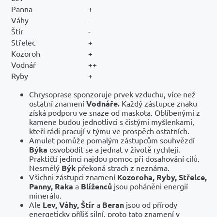
Panna
+
Váhy
-
Štír
-
Střelec
+
Kozoroh
+
Vodnář
++
Ryby
+
Chrysoprase sponzoruje prvek vzduchu, více než
ostatní znamení
Vodnáře.
Každý zástupce znaku
získá podporu ve snaze od maskota. Oblíbenými z
kamene budou jednotlivci s čistými myšlenkami,
kteří rádi pracují v týmu ve prospěch ostatních.
Amulet pomůže pomalým zástupcům souhvězdí
Býka
osvobodit se a jednat v životě rychleji.
Praktičtí jedinci najdou pomoc při dosahování cílů.
Nesmělý
Býk
překoná strach z neznáma.
Všichni zástupci znamení
Kozoroha, Ryby, Střelce,
Panny, Raka
a
Blíženců
jsou poháněni energií
minerálu.
Ale
Lev, Váhy, Štír
a
Beran
jsou od přírody
energeticky příliš silní, proto tato znamení v