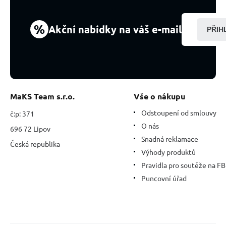
%
Akční nabídky na váš e-mail
PŘIH
MaKS Team s.r.o.
Vše o nákupu
Odstoupení od smlouvy
č:p: 371
O nás
696 72 Lipov
Snadná reklamace
Česká republika
Výhody produktů
Pravidla pro soutěže na FB
Puncovní úřad