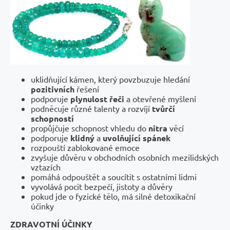
uklidňující kámen, který povzbuzuje hledání
pozitivních
řešení
podporuje
plynulost řeči
a otevřené myšlení
podněcuje různé talenty a rozvíjí
tvůrčí
schopností
propůjčuje schopnost vhledu do
nitra
věcí
podporuje
klidný
a
uvolňující spánek
rozpouští zablokované emoce
zvyšuje důvěru v obchodních osobních mezilidských
vztazích
pomáhá odpouštět a soucítit s ostatními lidmi
vyvolává pocit bezpečí, jistoty a důvěry
pokud jde o fyzické tělo, má silné detoxikační
účinky
ZDRAVOTNÍ ÚČINKY