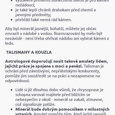
nežádoucí;
je také lepší chránit drahokam před chemií a
pevnými předměty;
přehřátí také nemá rád kámen.
Aby byl minerál jasnější, bohatší, můžete jej občas
zmrazit v nádobě s vodou. Rozmrazování by mělo být
nezávislé - není třeba ohřívat nádobu ani vybírat kámen z
ledu.
TALISMANY A KOUZLA
Astrologové doporučují nosit takové amulety lidem,
jejichž práce je spojena s mocí a penězi.
Talisman je
ochrání před závistivými, nepřátelskými konkurenty,
pomůže jim soustředit se na práci a nezapomene na
odpovědnost.
Lidé si již dlouhou dobu všimli, že chrysoprase je
schopna varovat majitele před blížícím se
nebezpečím z okolí - minerál se zakalí, ztmavne,
což signalizuje potíže.
Minerál bude dobrým pomocníkem v milostných
vztazích.
Amulet pomůže těm, kteří ještě nenašli