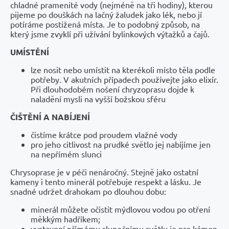
chladné pramenité vody (nejméně na tři hodiny), kterou
pijeme po douškách na lačný žaludek jako lék, nebo jí
potíráme postižená místa. Je to podobný způsob, na
který jsme zvyklí při užívání bylinkových výtažků a čajů.
UMÍSTĚNÍ
lze nosit nebo umístit na kterékoli místo těla podle
potřeby. V akutních případech používejte jako elixír.
Při dlouhodobém nošení chryzoprasu dojde k
naladění mysli na vyšší božskou sféru
ČIŠTĚNÍ A NABÍJENÍ
čistíme krátce pod proudem vlažné vody
pro jeho citlivost na prudké světlo jej nabíjíme jen
na nepřímém slunci
Chrysoprase je v péči nenáročný. Stejně jako ostatní
kameny i tento minerál potřebuje respekt a lásku. Je
snadné udržet drahokam po dlouhou dobu:
minerál můžete očistit mýdlovou vodou po otření
měkkým hadříkem;
vystavení přímému slunečnímu světlu je pro kámen