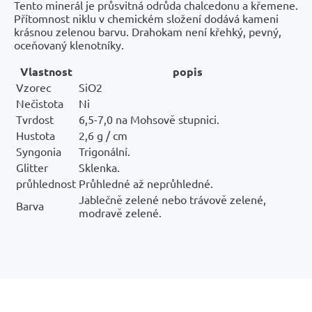
Tento minerál je průsvitná odrůda chalcedonu a křemene.
Přítomnost niklu v chemickém složení dodává kameni
krásnou zelenou barvu. Drahokam není křehký, pevný,
oceňovaný klenotníky.
Vlastnost
popis
Vzorec
SiO2
Nečistota
Ni
Tvrdost
6,5-7,0 na Mohsově stupnici.
Hustota
2,6 g / cm
Syngonia
Trigonální.
Glitter
Sklenka.
průhlednost
Průhledné až neprůhledné.
Jablečně zelené nebo trávově zelené,
Barva
modravě zelené.