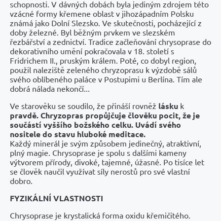
schopnosti. V dávných dobách byla jediným zdrojem této
vzácné formy křemene oblast v jihozápadním Polsku
známá jako Dolní Slezsko. Ve skutečnosti, pocházející z
doby železné. Byl běžným prvkem ve slezském
řezbářství a zednictví. Tradice začleňování chrysoprase do
dekorativního umění pokračovala v 18. století s
Fridrichem II., pruským králem. Poté, co dobyl region,
použil naleziště zeleného chryzoprasu k výzdobě sálů
svého oblíbeného paláce v Postupimi u Berlína. Tím ale
dobrá nálada nekončí...
Ve starověku se soudilo, že přináší rovněž
lásku
k
pravdě. Chryzopras propůjčuje člověku pocit, že je
součástí vyššího božského celku. Uvádí svého
nositele do stavu hluboké meditace.
Každý minerál je svým způsobem jedinečný, atraktivní,
plný magie. Chrysoprase je spolu s dalšími kameny
výtvorem přírody, divoké, tajemné, úžasné. Po tisíce let
se člověk naučil využívat síly nerostů pro své vlastní
dobro.
FYZIKÁLNÍ VLASTNOSTI
Chrysoprase je krystalická forma oxidu křemičitého.